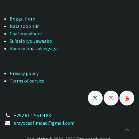
Bogga Hore
Nala soo xiriir
Caafimaadbare
Su'aalo iyo Jawaabo
Shuruudaha-adeegsiga
Privacy policy
Terms of service
+252 61 1 55 04 88
erayocaafimaad@gmail.com