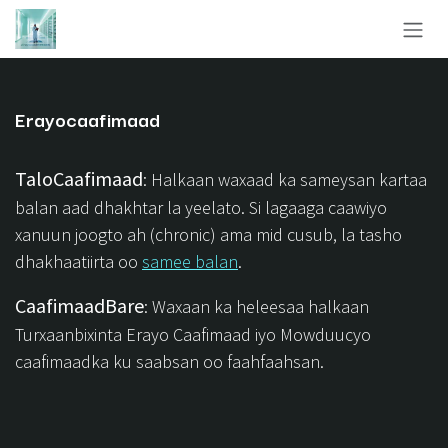
Skip to Content
Erayocaafimaad
TaloCaafimaad
: Halkaan waxaad ka sameysan kartaa
balan aad dhakhtar la yeelato. Si lagaaga caawiyo
xanuun joogto ah (chronic) ama mid cusub, la tasho
dhakhaatiirta oo
samee balan
.
CaafimaadBare
: Waxaan ka heleesaa halkaan
Turxaanbixinta Erayo Caafimaad iyo Mowduucyo
caafimaadka ku saabsan oo faahfaahsan.