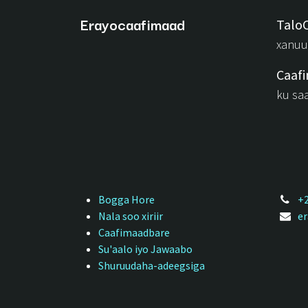
Erayocaafimaad
Talo
xanuu
Caaf
ku sa
Bogga Hore
+2
Nala soo xiriir
e
Caafimaadbare
Su'aalo iyo Jawaabo
Shuruudaha-adeegsiga