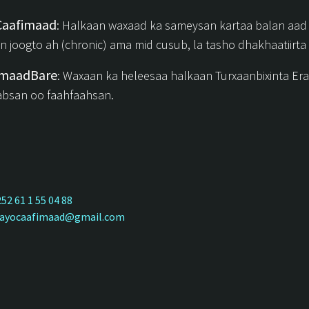
Caafimaad
: Halkaan waxaad ka sameysan kartaa balan aad d
n joogto ah (chronic) ama mid cusub, la tasho dhakhaatiirt
imaadBare
: Waxaan ka heleesaa halkaan Turxaanbixinta E
absan oo faahfaahsan.
52 61 1 55 04 88
rayocaafimaad@gmail.com