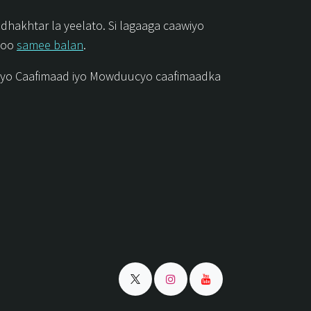
hakhtar la yeelato. Si lagaaga caawiyo
a oo
samee balan
.
rayo Caafimaad iyo Mowduucyo caafimaadka