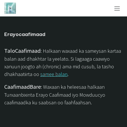
Skip to Content
Erayocaafimaad
TaloCaafimaad
: Halkaan waxaad ka sameysan kartaa
balan aad dhakhtar la yeelato. Si lagaaga caawiyo
xanuun joogto ah (chronic) ama mid cusub, la tasho
dhakhaatiirta oo
samee balan
.
CaafimaadBare
: Waxaan ka heleesaa halkaan
Turxaanbixinta Erayo Caafimaad iyo Mowduucyo
caafimaadka ku saabsan oo faahfaahsan.