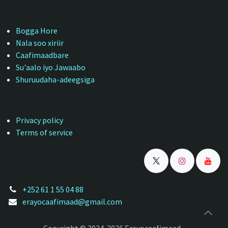
Bogga Hore
Nala soo xiriir
Caafimaadbare
Su'aalo iyo Jawaabo
Shuruudaha-adeegsiga
Privacy policy
Terms of service
+252 61 1 55 04 88
erayocaafimaad@gmail.com