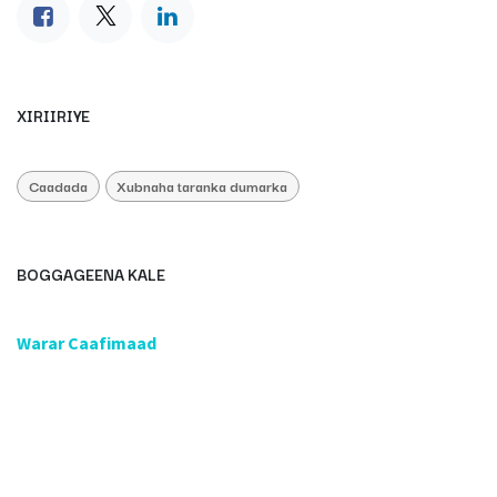
XIRIIRIYE
Caadada
Xubnaha taranka dumarka
BOGGAGEENA KALE
​Warar Caafimaad
​Caafimaadka & Diinta
Caafimaadbare