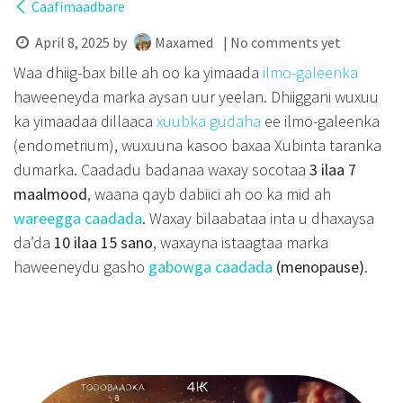
Caafimaadbare
April 8, 2025
by
Maxamed
| No comments yet
Waa dhiig-bax bille ah oo ka yimaada
ilmo-galeenka
haweeneyda marka aysan uur yeelan. Dhiiggani wuxuu
ka yimaadaa dillaaca
xuubka gudaha
ee ilmo-galeenka
(endometrium), wuxuuna kasoo baxaa Xubinta taranka
dumarka. Caadadu badanaa waxay socotaa
3 ilaa 7
maalmood
, waana qayb dabiici ah oo ka mid ah
wareegga caadada
. Waxay bilaabataa inta u dhaxaysa
da’da
10 ilaa 15 sano
, waxayna istaagtaa marka
haweeneydu gasho
gabowga caadada
(menopause)
.