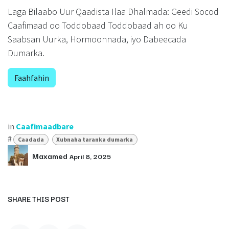
Laga Bilaabo Uur Qaadista Ilaa Dhalmada: Geedi Socod
Caafimaad oo Toddobaad Toddobaad ah oo Ku
Saabsan Uurka, Hormoonnada, iyo Dabeecada
Dumarka.
Faahfahin
in
Caafimaadbare
#
Caadada
Xubnaha taranka dumarka
Maxamed
April 8, 2025
SHARE THIS POST