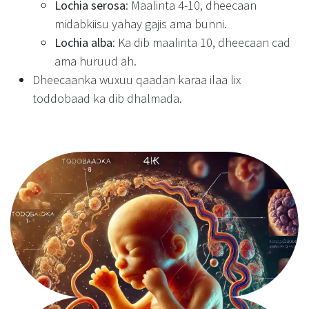
Lochia serosa
: Maalinta 4-10, dheecaan
midabkiisu yahay gajis ama bunni.
Lochia alba
: Ka dib maalinta 10, dheecaan cad
ama huruud ah.
Dheecaanka wuxuu qaadan karaa ilaa lix
toddobaad ka dib dhalmada.