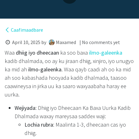
Caafimaadbare
April 10, 2025
by
Maxamed
| No comments yet
Waa
dhiig iyo dheecaan
ka soo baxa
ilmo-galeenka
kadib dhalmada, oo ay ku jiraan dhiig, xinjiro, iyo unugyo
ka mid ah
ilmo-galeenka
. Waa qayb caadi ah oo ka mid
ah soo kabashada hooyada kadib dhalmada, taasoo
caawineysa in jirka uu ka saaro waxyaabaha haray ee
uurka.
Wejiyada
: Dhiig iyo Dheecaan Ka Baxa Uurka Kadib
Dhalmada waxay mareysaa saddex waji:
Lochia rubra
: Maalinta 1-3, dheecaan cas iyo
dhiig.