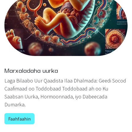
Marxaladaha uurka
Laga Bilaabo Uur Qaadista Ilaa Dhalmada: Geedi Socod
Caafimaad oo Toddobaad Toddobaad ah oo Ku
Saabsan Uurka, Hormoonnada, iyo Dabeecada
Dumarka.
Faahfaahin