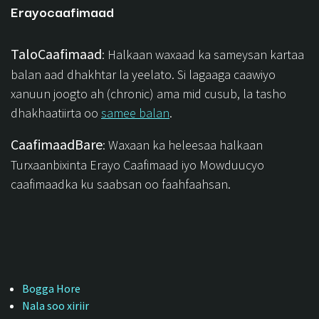
Erayocaafimaad
TaloCaafimaad
: Halkaan waxaad ka sameysan kartaa
balan aad dhakhtar la yeelato. Si lagaaga caawiyo
xanuun joogto ah (chronic) ama mid cusub, la tasho
dhakhaatiirta oo
samee balan
.
CaafimaadBare
: Waxaan ka heleesaa halkaan
Turxaanbixinta Erayo Caafimaad iyo Mowduucyo
caafimaadka ku saabsan oo faahfaahsan.
Bogga Hore
Nala soo xiriir