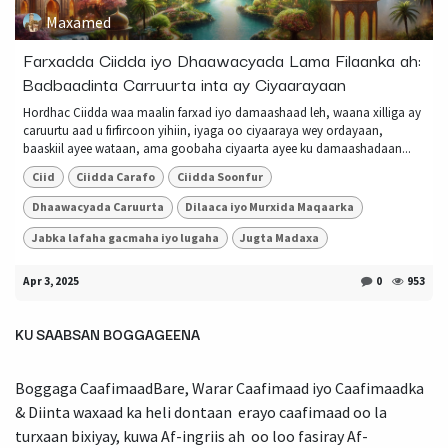
Maxamed
Farxadda Ciidda iyo Dhaawacyada Lama Filaanka ah:
Badbaadinta Carruurta inta ay Ciyaarayaan
Hordhac Ciidda waa maalin farxad iyo damaashaad leh, waana xilliga ay
caruurtu aad u firfircoon yihiin, iyaga oo ciyaaraya wey ordayaan,
baaskiil ayee wataan, ama goobaha ciyaarta ayee ku damaashadaan...
Ciid
Ciidda Carafo
Ciidda Soonfur
Dhaawacyada Caruurta
Dilaaca iyo Murxida Maqaarka
Jabka lafaha gacmaha iyo lugaha
Jugta Madaxa
Apr 3, 2025
0
953
KU SAABSAN BOGGAGEENA
Boggaga CaafimaadBare, Warar Caafimaad iyo Caafimaadka
& Diinta waxaad ka heli dontaan erayo caafimaad oo la
turxaan bixiyay, kuwa Af-ingriis ah oo loo fasiray Af-