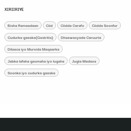
XIRIIRIYE
Bisha Ramaadaan
Ciid
Ciidda Carafo
Ciidda Soonfur
Cudurka gaaska(Gastritis)
Dhaawacyada Caruurta
Dilaaca iyo Murxida Maqaarka
Jabka lafaha gacmaha iyo lugaha
Jugta Madaxa
Soonka iyo cudurka gaaska