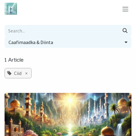
Skip to Content
​Caafimaadka & Diinta
1 Article
Ciid
×