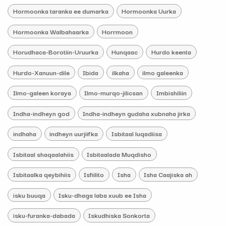
Hormoonka taranka ee dumarka
Hormoonka Uurka
Hormoonka Walbahaarka
Horrmoon
Horudhaca-Borotiin-Uruurka
Hunqaac
Hurdo keenta
Hurdo-Xanuun-dile
Ibida
ilkaha
ilmo galeenka
Ilmo-galeen koraya
Ilmo-murqo-jilicsan
Imbishiliin
Indha-indheyn god
Indha-indheyn gudaha xubnaha jirka
indhaha
indheyn uurjiifka
Isbitaal luqadiisa
Isbitaal shaqaalahiis
Isbitaalada Muqdisho
Isbitaalka qeybihiis
Isfiilito
Isha
Isha Caajiska ah
isku buuqa
Isku-dhaga laba xuub ee Isha
isku-furanka-dabada
Iskudhiska Sonkorta