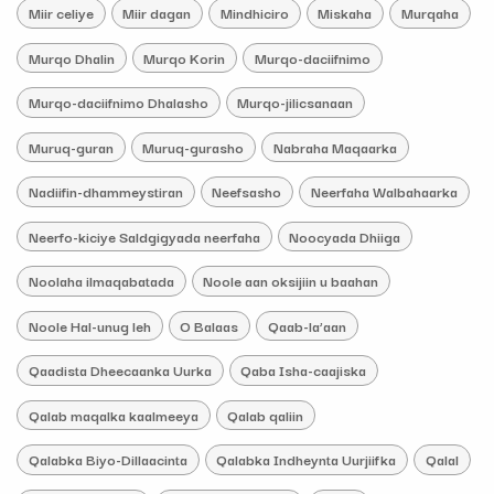
Miir celiye
Miir dagan
Mindhiciro
Miskaha
Murqaha
Murqo Dhalin
Murqo Korin
Murqo-daciifnimo
Murqo-daciifnimo Dhalasho
Murqo-jilicsanaan
Muruq-guran
Muruq-gurasho
Nabraha Maqaarka
Nadiifin-dhammeystiran
Neefsasho
Neerfaha Walbahaarka
Neerfo-kiciye Saldgigyada neerfaha
Noocyada Dhiiga
Noolaha ilmaqabatada
Noole aan oksijiin u baahan
Noole Hal-unug leh
O Balaas
Qaab-la’aan
Qaadista Dheecaanka Uurka
Qaba Isha-caajiska
Qalab maqalka kaalmeeya
Qalab qaliin
Qalabka Biyo-Dillaacinta
Qalabka Indheynta Uurjiifka
Qalal