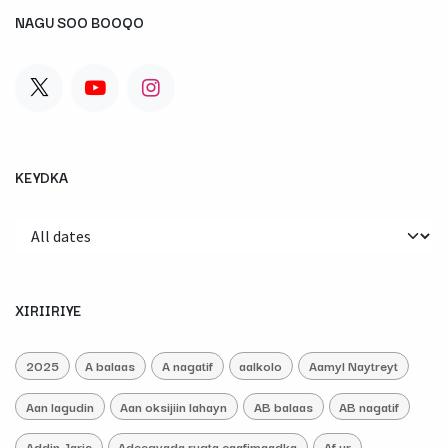
NAGU SOO BOOQO
KEYDKA
XIRIIRIYE
2025
A balaas
A nagatif
aalkolo
Aamyl Naytreyt
Aan lagudin
Aan oksijiin lahayn
AB balaas
AB nagatif
Addin Jaris
Adeegyada rugta caafimaadka
Af ur