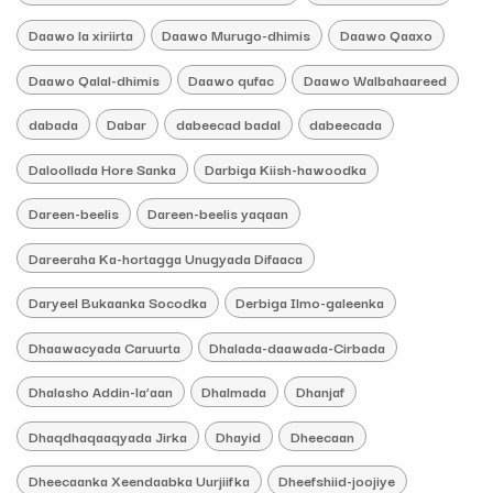
Daawo la xiriirta
Daawo Murugo-dhimis
Daawo Qaaxo
Daawo Qalal-dhimis
Daawo qufac
Daawo Walbahaareed
dabada
Dabar
dabeecad badal
dabeecada
Daloollada Hore Sanka
Darbiga Kiish-hawoodka
Dareen-beelis
Dareen-beelis yaqaan
Dareeraha Ka-hortagga Unugyada Difaaca
Daryeel Bukaanka Socodka
Derbiga Ilmo-galeenka
Dhaawacyada Caruurta
Dhalada-daawada-Cirbada
Dhalasho Addin-la’aan
Dhalmada
Dhanjaf
Dhaqdhaqaaqyada Jirka
Dhayid
Dheecaan
Dheecaanka Xeendaabka Uurjiifka
Dheefshiid-joojiye