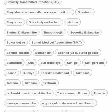
Sexually Transmitted Infection (STI)
Shay khalad ahaan u dhaca xagga taariikhda
Sheybaar
Sheybaare
Shir cilmiyeedka 1aad
shuban
Shuban Dhiig-amiibe
Shuban-joojin
Socodka Bukaanka
Sokor dajiye
Somali Medical Association (SMA)
Sonkor-silsilad
Sonkor-xir
Soonka iyo cudurka gaaska
Sumoobid
Sun
Sun-baabi’iye
Sun-gal
Sun-garasho
Suuxin
Suuxiye
Taariikh Caafimaad
Takhasus
Teetano
Tilmaam
tirakoob
tirakoobka sariiraha isbitaalka
Treponema pallidum
Tusaale
tuunjiga cuuryaanka
u guur galida dabeecada asalkeeda