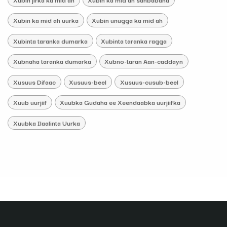
Xubin ka mid ah uurka
Xubin unugga ka mid ah
Xubinta taranka dumarka
Xubinta taranka ragga
Xubnaha taranka dumarka
Xubno-taran Aan-caddayn
Xusuus Difaac
Xusuus-beel
Xusuus-cusub-beel
Xuub uurjiif
Xuubka Gudaha ee Xeendaabka uurjiifka
Xuubka Ilaalinta Uurka