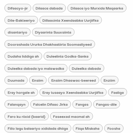
Difaacyo-jir
Dilaaca dabada
Dilaaca iyo Murxida Maqaarka
Dile-Bakteeriyo
Dillaacinta Xeendaabka Uurjiifka
disantariyo
Diyaarinta Suuxsiinta
Doorashada Ururka Dhakhaatiirta Soomaaliyeed
Dudaha liddiga ah
Duleelinta Godka-Sanka
Duleelka dabada iyo malawadka
Duleelka dabada
Duumada
Ensiim
Ensiim Dhaawac-beereed
Enziim
Eray horgale ah
Eray tusaayo Xeendaabka Uurjiifka
Faaliga
Falanqayn
Falcelin Difaac Jirka
Fangas
Fangas-dile
Faro ku riixid (baarid)
Faseexad macmal ah
Fiilo lagu balaariyo xididada dhiiga
Fiiqa Miskaha
Foosha