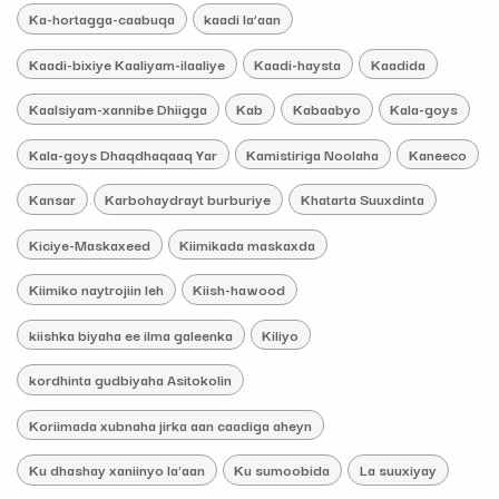
Ka-hortagga-caabuqa
kaadi la’aan
Kaadi-bixiye Kaaliyam-ilaaliye
Kaadi-haysta
Kaadida
Kaalsiyam-xannibe Dhiigga
Kab
Kabaabyo
Kala-goys
Kala-goys Dhaqdhaqaaq Yar
Kamistiriga Noolaha
Kaneeco
Kansar
Karbohaydrayt burburiye
Khatarta Suuxdinta
Kiciye-Maskaxeed
Kiimikada maskaxda
Kiimiko naytrojiin leh
Kiish-hawood
kiishka biyaha ee ilma galeenka
Kiliyo
kordhinta gudbiyaha Asitokolin
Koriimada xubnaha jirka aan caadiga aheyn
Ku dhashay xaniinyo la'aan
Ku sumoobida
La suuxiyay