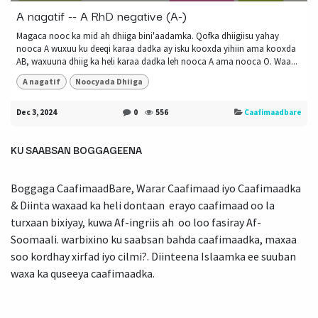
A nagatif -- A RhD negative (A-)
Magaca nooc ka mid ah dhiiga bini'aadamka. Qofka dhiigiisu yahay
nooca A wuxuu ku deeqi​ karaa dadka ay isku kooxda yihiin ama kooxda
AB, waxuuna dhiig ka heli karaa dadka leh nooca A ama nooca O. Waa...
A nagatif
Noocyada Dhiiga
Dec 3, 2024
0
556
Caafimaadbare
KU SAABSAN BOGGAGEENA
Boggaga CaafimaadBare, Warar Caafimaad iyo Caafimaadka
& Diinta waxaad ka heli dontaan erayo caafimaad oo la
turxaan bixiyay, kuwa Af-ingriis ah oo loo fasiray Af-
Soomaali. warbixino ku saabsan bahda caafimaadka, maxaa
soo kordhay xirfad iyo cilmi?. Diinteena Islaamka ee suuban
waxa ka quseeya caafimaadka.