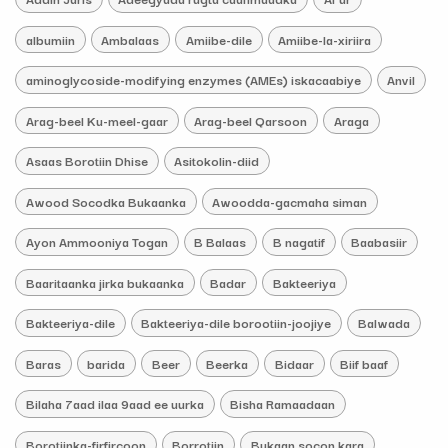
albumiin
Ambalaas
Amiibe-dile
Amiibe-la-xiriira
aminoglycoside-modifying enzymes (AMEs) iskacaabiye
Anvil
Arag-beel Ku-meel-gaar
Arag-beel Qarsoon
Araga
Asaas Borotiin Dhise
Asitokolin-diid
Awood Socodka Bukaanka
Awoodda-gacmaha siman
Ayon Ammooniya Togan
B Balaas
B nagatif
Baabasiir
Baaritaanka jirka bukaanka
Badar
Bakteeriya
Bakteeriya-dile
Bakteeriya-dile borootiin-joojiye
Balwada
Baras
barida
Beer
Beerka
Bidaar
Biif baaf
Bilaha 7aad ilaa 9aad ee uurka
Bisha Ramaadaan
Borotiinka-firfircoon
Borrotiin
Bukaan socon kara