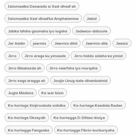
Isticmaalka Daawada si Xad-dhaaf ah
Isticmaalka Xad-dhaafka Amphetamine
Jabid
Jabka lafaha gacmaha iyo lugaha
Jadeeco-daboole
Jar Addin
jeermis
Jeermis dilid
Jeermis-dile
Jeesto
Jirro
Jirro araga ku yimaada
Jirro hiddo sidaha ka yimid
Jirro Maskaxda ah
Jirro neerfaha iyo murqaha
Jirro xaga aragga ah
Joojin Unug-kala-dhambalmid
Jugta Madaxa
Ka war bixin
Ka-hortaga Xinjiroobida xididka
Ka-hortage Kaadida Badan
Ka-hortage Oksaydh
Ka-hortagga D-Difaac-kiciye
Ka-hortagga Fangaska
Ka-hortagga Fibrin-burburiyaha