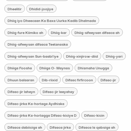
Dheelitir
Dhidid-joojiye
Dhiig iyo Dheecaan Ka Baxa Uurka Kadib Dhalmada
Dhiig-fure Kiimiko ah
Dhiig-kar
Dhiig-sifeeysan difaaca ah
Dhiig-sifeeysan difaaca Teetanaska
Dhiig-sifeeysan Sun-baabi’iye
Dhiig-xinjirow-diid
Dhiig-yari
Dhiiga Foosha
Dhiiga O- Maynas
Dhismaha Unugga
Dhuun balaaran
Dib-riixid
Difaac firfircoon
Difaac-jir
Difaac-jir laheyn
Difaac-jir leeyahay
Difaac-jirka Ka-hortaga Aydhiska
Difaac-jirka Ka-hortagga Difaac-kiciye D
Difaac-kicin
Difaaca dabiiciga ah
Difaaca jirka
Difaaca la qabsiga ah