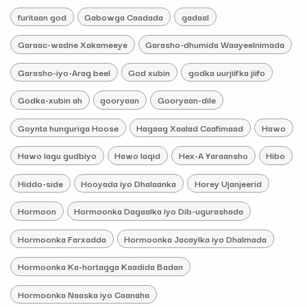
furitaan god
Gabowga Caadada
gadaal
Garaac-wadne Xakameeye
Garasho-dhumida Waayeelnimada
Garasho-iyo-Arag beel
God xubin
godka uurjiifka jiifo
Godka-xubin ah
gooryaan
Gooryaan-dile
Goynta hunguriga Hoose
Hagaag Xaalad Caafimaad
Hawo
Hawo lagu gudbiyo
Hawo laqid
Hex-A Yaraansho
Hibo
Hiddo-side
Hooyada iyo Dhalaanka
Horey Ujanjeerid
Hormoon
Hormoonka Dagaalka iyo Dib-ugurashada
Hormoonka Farxadda
Hormoonka Jacaylka iyo Dhalmada
Hormoonka Ka-hortagga Kaadida Badan
Hormoonka Naaska iyo Caanaha