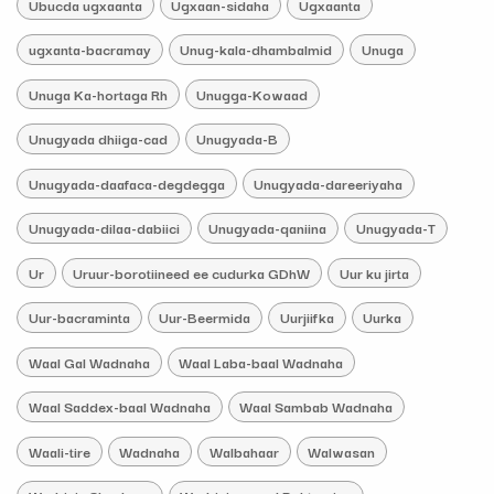
Ubucda ugxaanta
Ugxaan-sidaha
Ugxaanta
ugxanta-bacramay
Unug-kala-dhambalmid
Unuga
Unuga Ka-hortaga Rh
Unugga-Kowaad
Unugyada dhiiga-cad
Unugyada-B
Unugyada-daafaca-degdegga
Unugyada-dareeriyaha
Unugyada-dilaa-dabiici
Unugyada-qaniina
Unugyada-T
Ur
Uruur-borotiineed ee cudurka GDhW
Uur ku jirta
Uur-bacraminta
Uur-Beermida
Uurjiifka
Uurka
Waal Gal Wadnaha
Waal Laba-baal Wadnaha
Waal Saddex-baal Wadnaha
Waal Sambab Wadnaha
Waali-tire
Wadnaha
Walbahaar
Walwasan