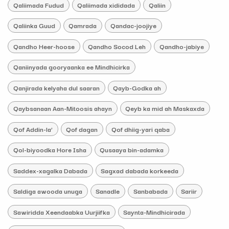
Qaliimada Fudud
Qaliimada xididada
Qaliin
Qaliinka Guud
Qamrada
Qandac-joojiye
Qandho Heer-hoose
Qandho Socod Leh
Qandho-jabiye
Qaniinyada gooryaanka ee Mindhicirka
Qanjirada kelyaha dul saaran
Qayb-Godka ah
Qaybsanaan Aan-Mitoosis ahayn
Qeyb ka mid ah Maskaxda
Qof Addin-la’
Qof dagan
Qof dhiig-yari qaba
Qol-biyoodka Hore Isha
Qusaaya bin-adamka
Saddex-xagalka Dabada
Sagxad dabada korkeeda
Saldiga awooda unuga
Sanadle
Sanbabada
Sariir
Sawiridda Xeendaabka Uurjiifka
Saynta-Mindhicirada