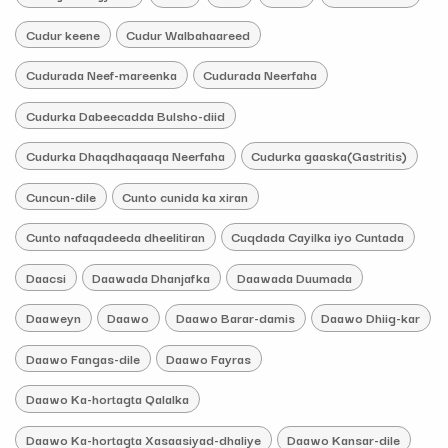
Cudur keene
Cudur Walbahaareed
Cudurada Neef-mareenka
Cudurada Neerfaha
Cudurka Dabeecadda Bulsho-diid
Cudurka Dhaqdhaqaaqa Neerfaha
Cudurka gaaska(Gastritis)
Cuncun-dile
Cunto cunida ka xiran
Cunto nafaqadeeda dheelitiran
Cuqdada Cayilka iyo Cuntada
Daacsi
Daawada Dhanjafka
Daawada Duumada
Daaweyn
Daawo
Daawo Barar-damis
Daawo Dhiig-kar
Daawo Fangas-dile
Daawo Fayras
Daawo Ka-hortagta Qalalka
Daawo Ka-hortagta Xasaasiyad-dhaliye
Daawo Kansar-dile