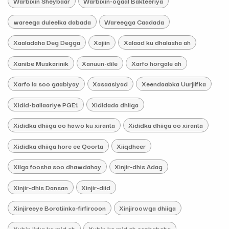
Warbixin Sheybaar
Warbixin-ogaal Bakteeriya
wareega duleelka dabada
Wareegga Caadada
Xaaladaha Deg Degga
Xajiin
Xalaad ku dhalasha ah
Xanibe Muskarinik
Xanuun-dile
Xarfo horgale ah
Xarfo la soo gaabiyay
Xasaasiyad
Xeendaabka Uurjiifka
Xidid-ballaariye PGE1
Xididada dhiiga
Xididka dhiiga oo hawo ku xiranta
Xididka dhiiga oo xiranta
Xididka dhiiga hore ee Qoorta
Xiiqdheer
Xilga foosha soo dhawdahay
Xinjir-dhis Adag
Xinjir-dhis Dansan
Xinjir-diid
Xinjireeye Borotiinka-firfircoon
Xinjiroowga dhiiga
Xubin jirka ka mid ah
Xubin ka mid ah sanbabaha