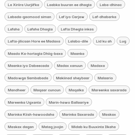
La Xiriira Uurjiifka
Laabka buuran ee dhagta
Laba-dhinac
Labada-gacmood siman
Laf iyo Carjaw
Laf-dhabarka
Lafaha
Lafaha Dhagta
Lafta Dhegta inkas
Lafta-jilicsan Hore ee Madaxa
Lalabo-dile
Lid ku ah
Lug
Maado Ka-hortagta Dhiig-baxa
Maanka
Maanka iyo Dabeecada
Madax xanuun
Madaxa
Madowga Sambabada
Makiinad sheybaar
Malaario
Mandheer
Maqaar cuncun
Maqalka
Mareenka saxarada
Mareenka Ugxanta
Marin-hawo Ballaariye
Marinka Kiish-hawoodaha
Marinka Saxarada
Maskax
Maskax dagan
Matag joojin
Midab ku Buuxinta Ilkaha