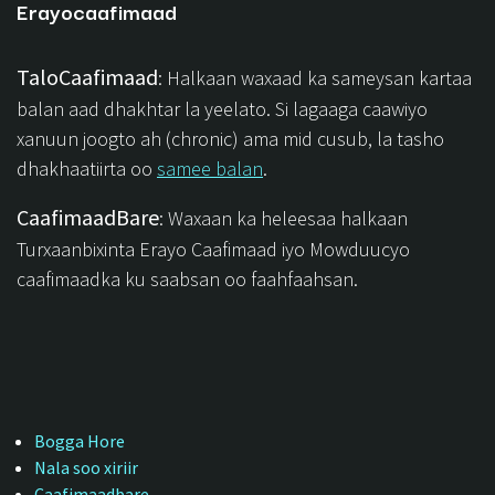
Erayocaafimaad
TaloCaafimaad
: Halkaan waxaad ka sameysan kartaa
balan aad dhakhtar la yeelato. Si lagaaga caawiyo
xanuun joogto ah (chronic) ama mid cusub, la tasho
dhakhaatiirta oo
samee balan
.
CaafimaadBare
: Waxaan ka heleesaa halkaan
Turxaanbixinta Erayo Caafimaad iyo Mowduucyo
caafimaadka ku saabsan oo faahfaahsan.
Bogga Hore
Nala soo xiriir
Caafimaadbare