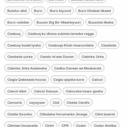
Bulsho-diid
Buro
Buro biyood
Buro Dhalaal-ilkeed
Buro-xididan
Buuxin Ilig Bir-Meerkiyuuri
Buuxinta ilkaha
Caabuq
Caabuq ku dhaca xubinta taranka ragga
Caabuq-baabi’iyaha
Caabuqa Kiish-hawoodaha
Caadada
Caadada uurka
Caado-la’aan Dumar
Cabirka Jirka
Cabirka Jirka Aadanaha
Cadka-Dareen ee Maskaxda
Cagta Qebteeda hoose
Cagta qeybta kore
Calool
Calool dibir
Calool Xanuun
Caloosha hawo gasha
Caruurta
cayayaan
Ciid
Ciidda Carafo
Ciidda Soonfur
Cilladaha Horumarka Jinsiga
Cilmi baarid
Cilmiga Unugyada
Ciriiri
CPR
Cudur
Cudur Amiibe