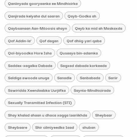
Qaniinyada gooryaanka ee Mindhicirka
Qanjirada kelyaha dul saaran
Qayb-Godka ah
Qaybsanaan Aan-Mitoosis ahayn
Qeyb ka mid ah Maskaxda
Qof Addin-la’
Qof dagan
Qof dhiig-yari qaba
Qol-biyoodka Hore Isha
Qusaaya bin-adamka
Saddex-xagalka Dabada
Sagxad dabada korkeeda
Saldiga awooda unuga
Sanadle
Sanbabada
Sariir
Sawiridda Xeendaabka Uurjiifka
Saynta-Mindhicirada
Sexually Transmitted Infection (STI)
Shay khalad ahaan u dhaca xagga taariikhda
Sheybaar
Sheybaare
Shir cilmiyeedka 1aad
shuban