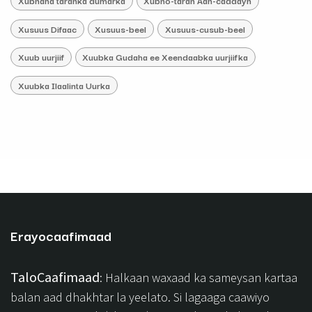
Xubnaha taranka dumarka
Xubno-taran Aan-caddayn
Xusuus Difaac
Xusuus-beel
Xusuus-cusub-beel
Xuub uurjiif
Xuubka Gudaha ee Xeendaabka uurjiifka
Xuubka Ilaalinta Uurka
Erayocaafimaad
TaloCaafimaad
: Halkaan waxaad ka sameysan kartaa
balan aad dhakhtar la yeelato. Si lagaaga caawiyo