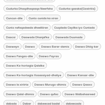
Cudurka Dhaqdhaqaaqa Neerfaha
Cudurka gaaska(Gastritis)
Cuncun-dile
Cunto cunida ka xiran
Cunto nafaqadeeda dheelitiran
Cuqdada Cayilka iyo Cuntada
Daacsi
Daawada Dhanjafka
Daawada Duumada
Daaweyn
Daawo
Daawo Barar-damis
Daawo Dhiig-kar
Daawo Fangas-dile
Daawo Fayras
Daawo Ka-hortagta Qalalka
Daawo Ka-hortagta Xasaasiyad-dhaliye
Daawo Kansar-dile
Daawo la xiriirta
Daawo Murugo-dhimis
Daawo Qaaxo
Daawo Qalal-dhimis
Daawo qufac
Daawo Walbahaareed
dabada
Dabar
dabeecad badal
dabeecada