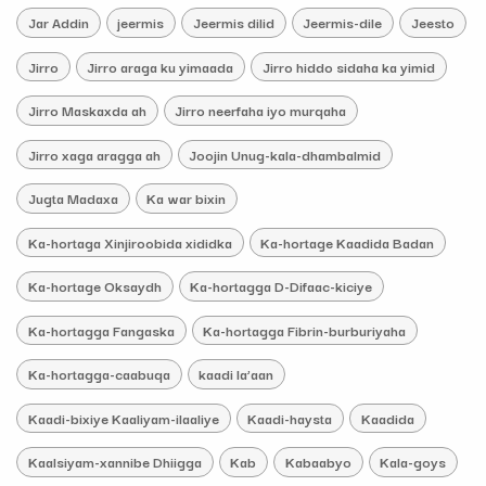
Jar Addin
jeermis
Jeermis dilid
Jeermis-dile
Jeesto
Jirro
Jirro araga ku yimaada
Jirro hiddo sidaha ka yimid
Jirro Maskaxda ah
Jirro neerfaha iyo murqaha
Jirro xaga aragga ah
Joojin Unug-kala-dhambalmid
Jugta Madaxa
Ka war bixin
Ka-hortaga Xinjiroobida xididka
Ka-hortage Kaadida Badan
Ka-hortage Oksaydh
Ka-hortagga D-Difaac-kiciye
Ka-hortagga Fangaska
Ka-hortagga Fibrin-burburiyaha
Ka-hortagga-caabuqa
kaadi la’aan
Kaadi-bixiye Kaaliyam-ilaaliye
Kaadi-haysta
Kaadida
Kaalsiyam-xannibe Dhiigga
Kab
Kabaabyo
Kala-goys