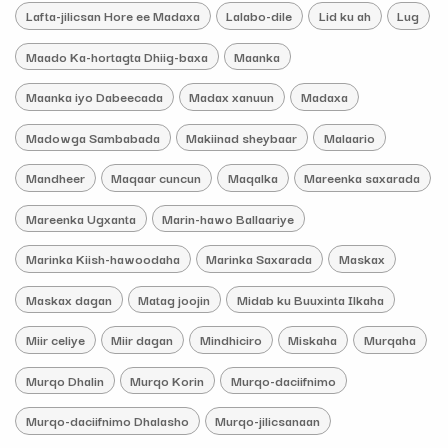
Lafta-jilicsan Hore ee Madaxa
Lalabo-dile
Lid ku ah
Lug
Maado Ka-hortagta Dhiig-baxa
Maanka
Maanka iyo Dabeecada
Madax xanuun
Madaxa
Madowga Sambabada
Makiinad sheybaar
Malaario
Mandheer
Maqaar cuncun
Maqalka
Mareenka saxarada
Mareenka Ugxanta
Marin-hawo Ballaariye
Marinka Kiish-hawoodaha
Marinka Saxarada
Maskax
Maskax dagan
Matag joojin
Midab ku Buuxinta Ilkaha
Miir celiye
Miir dagan
Mindhiciro
Miskaha
Murqaha
Murqo Dhalin
Murqo Korin
Murqo-daciifnimo
Murqo-daciifnimo Dhalasho
Murqo-jilicsanaan