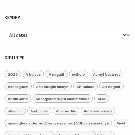
KEYDKA
XIRIIRIYE
2025
A balaas
A nagatif
aalkolo
Aamyl Naytreyt
Aan lagudin
Aan oksijiin lahayn
AB balaas
AB nagatif
Addin Jaris
Adeegyada rugta caafimaadka
Af ur
albumiin
Ambalaas
Amiibe-dile
Amiibe-la-xiriira
aminoglycoside-modifying enzymes (AMEs) iskacaabiye
Anvil
Arag-beel Ku-meel-gaar
Arag-beel Qarsoon
Araga