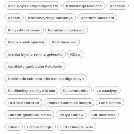
Kala-goys Dhaqdhaqaaq Yar
Kamistiriga Noolaha
Kaneeco
Kansar
Karbohaydrayt burburiye
Khatarta Suuxdinta
Kiciye-Maskaxeed
Kiimikada maskaxda
Kiimiko naytrojiin leh
Kiish-hawood
kiishka biyaha ee ilma galeenka
Kiliyo
kordhinta gudbiyaha Asitokolin
Koriimada xubnaha jirka aan caadiga aheyn
Ku dhashay xaniinyo la'aan
Ku sumoobida
La suuxiyay
La Xiriira Uurjiifka
Laabka buuran ee dhagta
Laba-dhinac
Labada-gacmood siman
Laf iyo Carjaw
Laf-dhabarka
Lafaha
Lafaha Dhagta
Lafta Dhegta inkas