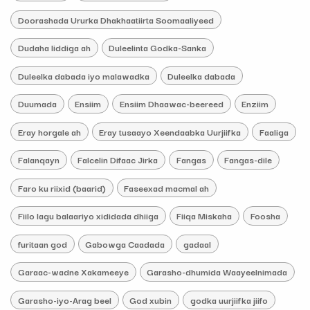
Doorashada Ururka Dhakhaatiirta Soomaaliyeed
Dudaha liddiga ah
Duleelinta Godka-Sanka
Duleelka dabada iyo malawadka
Duleelka dabada
Duumada
Ensiim
Ensiim Dhaawac-beereed
Enziim
Eray horgale ah
Eray tusaayo Xeendaabka Uurjiifka
Faaliga
Falanqayn
Falcelin Difaac Jirka
Fangas
Fangas-dile
Faro ku riixid (baarid)
Faseexad macmal ah
Fiilo lagu balaariyo xididada dhiiga
Fiiqa Miskaha
Foosha
furitaan god
Gabowga Caadada
gadaal
Garaac-wadne Xakameeye
Garasho-dhumida Waayeelnimada
Garasho-iyo-Arag beel
God xubin
godka uurjiifka jiifo