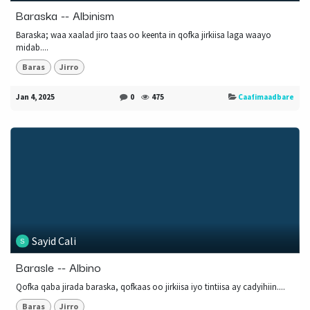
Baraska -- Albinism
Baraska; waa xaalad jiro taas oo keenta in qofka jirkiisa laga waayo
midab....
Baras
Jirro
Jan 4, 2025
0
475
Caafimaadbare
Sayid Cali
Barasle -- Albino
Qofka qaba jirada baraska, qofkaas oo jirkiisa iyo tintiisa ay cadyihiin....
Baras
Jirro