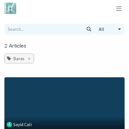
Skip to Content
All
2 Articles
Baras
×
Sayid Cali