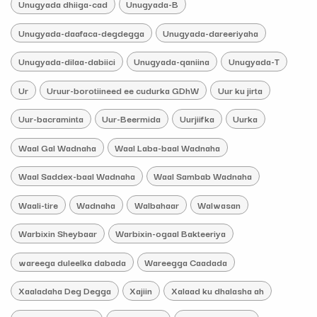
Unugyada dhiiga-cad
Unugyada-B
Unugyada-daafaca-degdegga
Unugyada-dareeriyaha
Unugyada-dilaa-dabiici
Unugyada-qaniina
Unugyada-T
Ur
Uruur-borotiineed ee cudurka GDhW
Uur ku jirta
Uur-bacraminta
Uur-Beermida
Uurjiifka
Uurka
Waal Gal Wadnaha
Waal Laba-baal Wadnaha
Waal Saddex-baal Wadnaha
Waal Sambab Wadnaha
Waali-tire
Wadnaha
Walbahaar
Walwasan
Warbixin Sheybaar
Warbixin-ogaal Bakteeriya
wareega duleelka dabada
Wareegga Caadada
Xaaladaha Deg Degga
Xajiin
Xalaad ku dhalasha ah