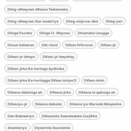
Dhiig-sifeeysan difaaca Teetanaska
Dhiig-sifeeysan Sun-baabi’iye
Dhiig-xinjirow-diid
Dhiig-yari
Dhiiga Foosha
Dhiiga O- Maynas
Dhismaha Unugga
Dhuun balaaran
Dib-riixid
Difaac firfircoon
Difaac-jir
Difaac-jir laheyn
Difaac-jir leeyahay
Difaac-jirka Ka-hortaga Aydhiska
Difaac-jirka Ka-hortagga Difaac-kiciye D
Difaac-kicin
Difaaca dabiiciga ah
Difaaca jirka
Difaaca la qabsiga ah
Difaacyo-jir
Dilaaca dabada
Dilaaca iyo Murxida Maqaarka
Dile-Bakteeriyo
Dillaacinta Xeendaabka Uurjiifka
disantariyo
Diyaarinta Suuxsiinta