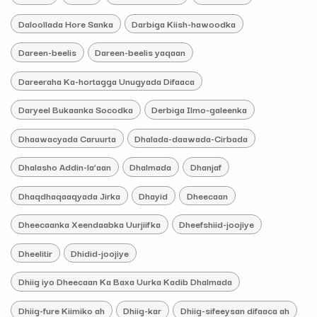
Daloollada Hore Sanka
Darbiga Kiish-hawoodka
Dareen-beelis
Dareen-beelis yaqaan
Dareeraha Ka-hortagga Unugyada Difaaca
Daryeel Bukaanka Socodka
Derbiga Ilmo-galeenka
Dhaawacyada Caruurta
Dhalada-daawada-Cirbada
Dhalasho Addin-la’aan
Dhalmada
Dhanjaf
Dhaqdhaqaaqyada Jirka
Dhayid
Dheecaan
Dheecaanka Xeendaabka Uurjiifka
Dheefshiid-joojiye
Dheelitir
Dhidid-joojiye
Dhiig iyo Dheecaan Ka Baxa Uurka Kadib Dhalmada
Dhiig-fure Kiimiko ah
Dhiig-kar
Dhiig-sifeeysan difaaca ah