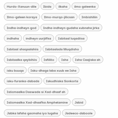
Hurdo-Xanuun-dile
Ibida
ilkaha
ilmo galeenka
Ilmo-galeen koraya
Ilmo-murqo-jilicsan
Imbishiliin
Indha-indheyn god
Indha-indheyn gudaha xubnaha jirka
indhaha
indheyn uurjiifka
Isbitaal luqadiisa
Isbitaal shaqaalahiis
Isbitaalada Muqdisho
Isbitaalka qeybihiis
Isfiilito
Isha
Isha Caajiska ah
isku buuqa
Isku-dhaga laba xuub ee Isha
isku-furanka-dabada
Iskudhiska Sonkorta
Isticmaalka Daawada si Xad-dhaaf ah
Isticmaalka Xad-dhaafka Amphetamine
Jabid
Jabka lafaha gacmaha iyo lugaha
Jadeeco-daboole