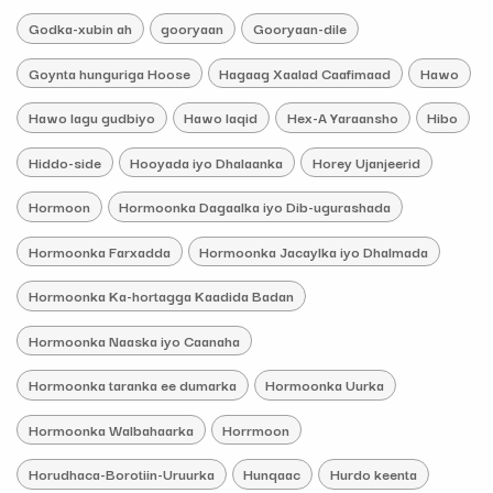
Godka-xubin ah
gooryaan
Gooryaan-dile
Goynta hunguriga Hoose
Hagaag Xaalad Caafimaad
Hawo
Hawo lagu gudbiyo
Hawo laqid
Hex-A Yaraansho
Hibo
Hiddo-side
Hooyada iyo Dhalaanka
Horey Ujanjeerid
Hormoon
Hormoonka Dagaalka iyo Dib-ugurashada
Hormoonka Farxadda
Hormoonka Jacaylka iyo Dhalmada
Hormoonka Ka-hortagga Kaadida Badan
Hormoonka Naaska iyo Caanaha
Hormoonka taranka ee dumarka
Hormoonka Uurka
Hormoonka Walbahaarka
Horrmoon
Horudhaca-Borotiin-Uruurka
Hunqaac
Hurdo keenta