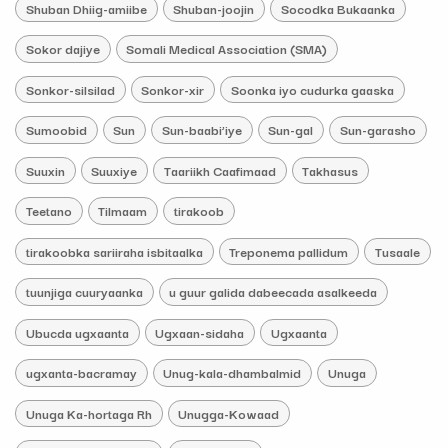
Shuban Dhiig-amiibe
Shuban-joojin
Socodka Bukaanka
Sokor dajiye
Somali Medical Association (SMA)
Sonkor-silsilad
Sonkor-xir
Soonka iyo cudurka gaaska
Sumoobid
Sun
Sun-baabi’iye
Sun-gal
Sun-garasho
Suuxin
Suuxiye
Taariikh Caafimaad
Takhasus
Teetano
Tilmaam
tirakoob
tirakoobka sariiraha isbitaalka
Treponema pallidum
Tusaale
tuunjiga cuuryaanka
u guur galida dabeecada asalkeeda
Ubucda ugxaanta
Ugxaan-sidaha
Ugxaanta
ugxanta-bacramay
Unug-kala-dhambalmid
Unuga
Unuga Ka-hortaga Rh
Unugga-Kowaad