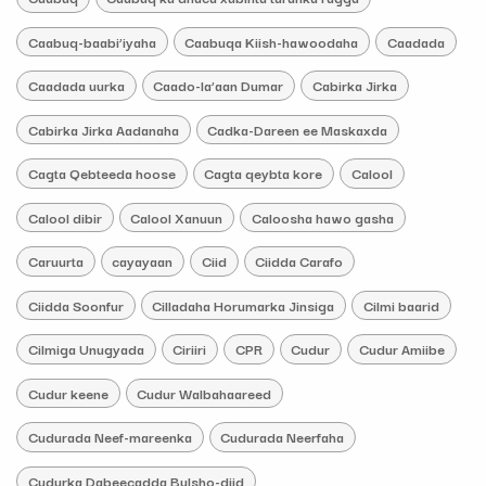
Caabuq-baabi’iyaha
Caabuqa Kiish-hawoodaha
Caadada
Caadada uurka
Caado-la’aan Dumar
Cabirka Jirka
Cabirka Jirka Aadanaha
Cadka-Dareen ee Maskaxda
Cagta Qebteeda hoose
Cagta qeybta kore
Calool
Calool dibir
Calool Xanuun
Caloosha hawo gasha
Caruurta
cayayaan
Ciid
Ciidda Carafo
Ciidda Soonfur
Cilladaha Horumarka Jinsiga
Cilmi baarid
Cilmiga Unugyada
Ciriiri
CPR
Cudur
Cudur Amiibe
Cudur keene
Cudur Walbahaareed
Cudurada Neef-mareenka
Cudurada Neerfaha
Cudurka Dabeecadda Bulsho-diid