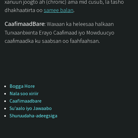
xanuun joogto ah (chronic) ama mid cusub, la tasho
dhakhaatiirta oo
samee balan
.
CaafimaadBare
: Waxaan ka heleesaa halkaan
Turxaanbixinta Erayo Caafimaad iyo Mowduucyo
caafimaadka ku saabsan oo faahfaahsan.
Bogga Hore
Nala soo xiriir
Caafimaadbare
Su'aalo iyo Jawaabo
Shuruudaha-adeegsiga