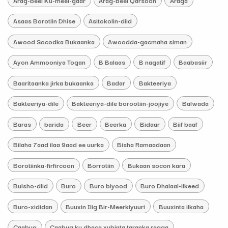
Asaas Borotiin Dhise
Asitokolin-diid
Awood Socodka Bukaanka
Awoodda-gacmaha siman
Ayon Ammooniya Togan
B Balaas
B nagatif
Baabasiir
Baaritaanka jirka bukaanka
Badar
Bakteeriya
Bakteeriya-dile
Bakteeriya-dile borootiin-joojiye
Balwada
Baras
barida
Beer
Beerka
Bidaar
Biif baaf
Bilaha 7aad ilaa 9aad ee uurka
Bisha Ramaadaan
Borotiinka-firfircoon
Borrotiin
Bukaan socon kara
Bulsho-diid
Buro
Buro biyood
Buro Dhalaal-ilkeed
Buro-xididan
Buuxin Ilig Bir-Meerkiyuuri
Buuxinta ilkaha
Caabuq
Caabuq ku dhaca xubinta taranka ragga