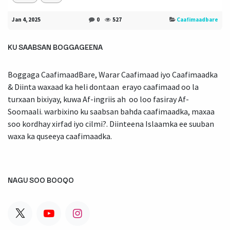
Jan 4, 2025
0
527
Caafimaadbare
KU SAABSAN BOGGAGEENA
Boggaga CaafimaadBare, Warar Caafimaad iyo Caafimaadka
& Diinta waxaad ka heli dontaan erayo caafimaad oo la
turxaan bixiyay, kuwa Af-ingriis ah oo loo fasiray Af-
Soomaali. warbixino ku saabsan bahda caafimaadka, maxaa
soo kordhay xirfad iyo cilmi?. Diinteena Islaamka ee suuban
waxa ka quseeya caafimaadka.
NAGU SOO BOOQO