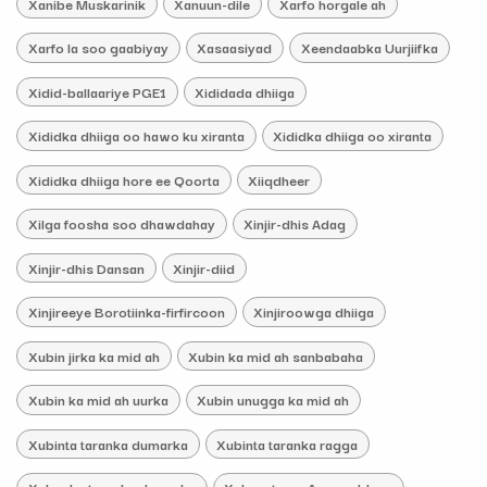
Xanibe Muskarinik
Xanuun-dile
Xarfo horgale ah
Xarfo la soo gaabiyay
Xasaasiyad
Xeendaabka Uurjiifka
Xidid-ballaariye PGE1
Xididada dhiiga
Xididka dhiiga oo hawo ku xiranta
Xididka dhiiga oo xiranta
Xididka dhiiga hore ee Qoorta
Xiiqdheer
Xilga foosha soo dhawdahay
Xinjir-dhis Adag
Xinjir-dhis Dansan
Xinjir-diid
Xinjireeye Borotiinka-firfircoon
Xinjiroowga dhiiga
Xubin jirka ka mid ah
Xubin ka mid ah sanbabaha
Xubin ka mid ah uurka
Xubin unugga ka mid ah
Xubinta taranka dumarka
Xubinta taranka ragga