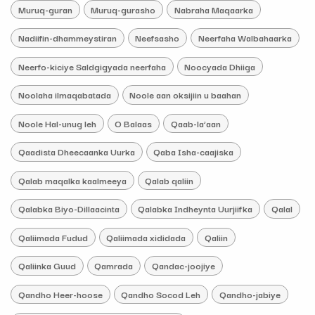
Muruq-guran
Muruq-gurasho
Nabraha Maqaarka
Nadiifin-dhammeystiran
Neefsasho
Neerfaha Walbahaarka
Neerfo-kiciye Saldgigyada neerfaha
Noocyada Dhiiga
Noolaha ilmaqabatada
Noole aan oksijiin u baahan
Noole Hal-unug leh
O Balaas
Qaab-la’aan
Qaadista Dheecaanka Uurka
Qaba Isha-caajiska
Qalab maqalka kaalmeeya
Qalab qaliin
Qalabka Biyo-Dillaacinta
Qalabka Indheynta Uurjiifka
Qalal
Qaliimada Fudud
Qaliimada xididada
Qaliin
Qaliinka Guud
Qamrada
Qandac-joojiye
Qandho Heer-hoose
Qandho Socod Leh
Qandho-jabiye