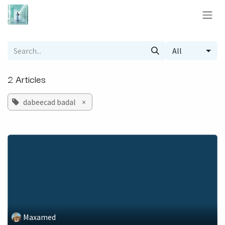
Skip to Content
All
2 Articles
dabeecad badal
×
Maxamed