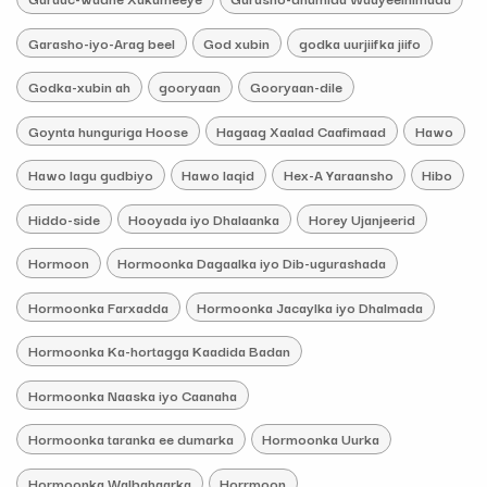
Garasho-iyo-Arag beel
God xubin
godka uurjiifka jiifo
Godka-xubin ah
gooryaan
Gooryaan-dile
Goynta hunguriga Hoose
Hagaag Xaalad Caafimaad
Hawo
Hawo lagu gudbiyo
Hawo laqid
Hex-A Yaraansho
Hibo
Hiddo-side
Hooyada iyo Dhalaanka
Horey Ujanjeerid
Hormoon
Hormoonka Dagaalka iyo Dib-ugurashada
Hormoonka Farxadda
Hormoonka Jacaylka iyo Dhalmada
Hormoonka Ka-hortagga Kaadida Badan
Hormoonka Naaska iyo Caanaha
Hormoonka taranka ee dumarka
Hormoonka Uurka
Hormoonka Walbahaarka
Horrmoon