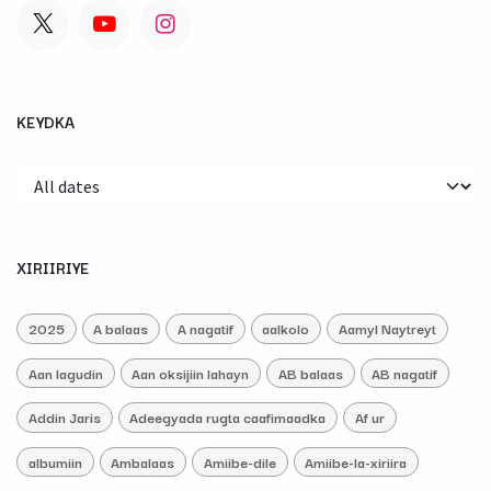
KEYDKA
XIRIIRIYE
2025
A balaas
A nagatif
aalkolo
Aamyl Naytreyt
Aan lagudin
Aan oksijiin lahayn
AB balaas
AB nagatif
Addin Jaris
Adeegyada rugta caafimaadka
Af ur
albumiin
Ambalaas
Amiibe-dile
Amiibe-la-xiriira