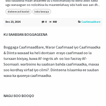
sida xalaadiisa maan ahaaneed uu u kobcinlahaay ka dibna addo xalka
ugu wanaagsan oo noloshiisa ku maareenlahaay sida hadii wax aan dh...
dabeecad badal
isku buuqa
Dec 23, 2024
0
440
Caafimaadbare
KU SAABSAN BOGGAGEENA
Boggaga CaafimaadBare, Warar Caafimaad iyo Caafimaadka
& Diinta waxaad ka heli dontaan erayo caafimaad oo la
turxaan bixiyay, kuwa Af-ingriis ah oo loo fasiray Af-
Soomaali. warbixino ku saabsan bahda caafimaadka, maxaa
soo kordhay xirfad iyo cilmi?. Diinteena Islaamka ee suuban
waxa ka quseeya caafimaadka.
NAGU SOO BOOQO