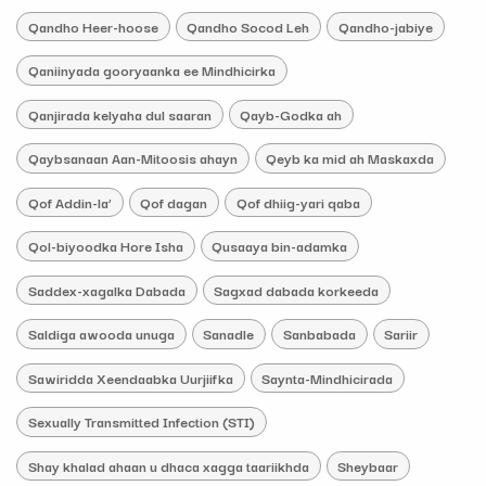
Qandho Heer-hoose
Qandho Socod Leh
Qandho-jabiye
Qaniinyada gooryaanka ee Mindhicirka
Qanjirada kelyaha dul saaran
Qayb-Godka ah
Qaybsanaan Aan-Mitoosis ahayn
Qeyb ka mid ah Maskaxda
Qof Addin-la’
Qof dagan
Qof dhiig-yari qaba
Qol-biyoodka Hore Isha
Qusaaya bin-adamka
Saddex-xagalka Dabada
Sagxad dabada korkeeda
Saldiga awooda unuga
Sanadle
Sanbabada
Sariir
Sawiridda Xeendaabka Uurjiifka
Saynta-Mindhicirada
Sexually Transmitted Infection (STI)
Shay khalad ahaan u dhaca xagga taariikhda
Sheybaar