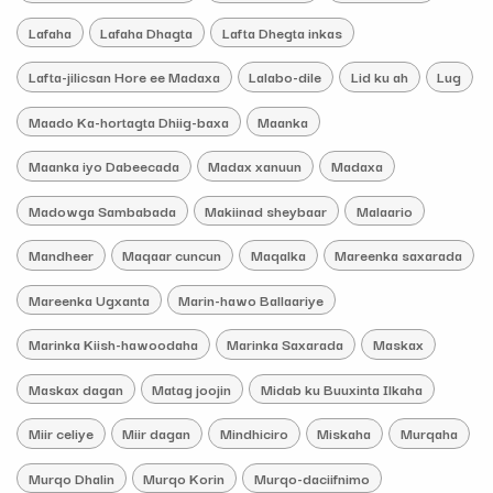
Lafaha
Lafaha Dhagta
Lafta Dhegta inkas
Lafta-jilicsan Hore ee Madaxa
Lalabo-dile
Lid ku ah
Lug
Maado Ka-hortagta Dhiig-baxa
Maanka
Maanka iyo Dabeecada
Madax xanuun
Madaxa
Madowga Sambabada
Makiinad sheybaar
Malaario
Mandheer
Maqaar cuncun
Maqalka
Mareenka saxarada
Mareenka Ugxanta
Marin-hawo Ballaariye
Marinka Kiish-hawoodaha
Marinka Saxarada
Maskax
Maskax dagan
Matag joojin
Midab ku Buuxinta Ilkaha
Miir celiye
Miir dagan
Mindhiciro
Miskaha
Murqaha
Murqo Dhalin
Murqo Korin
Murqo-daciifnimo