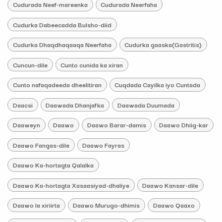
Cudurada Neef-mareenka
Cudurada Neerfaha
Cudurka Dabeecadda Bulsho-diid
Cudurka Dhaqdhaqaaqa Neerfaha
Cudurka gaaska(Gastritis)
Cuncun-dile
Cunto cunida ka xiran
Cunto nafaqadeeda dheelitiran
Cuqdada Cayilka iyo Cuntada
Daacsi
Daawada Dhanjafka
Daawada Duumada
Daaweyn
Daawo
Daawo Barar-damis
Daawo Dhiig-kar
Daawo Fangas-dile
Daawo Fayras
Daawo Ka-hortagta Qalalka
Daawo Ka-hortagta Xasaasiyad-dhaliye
Daawo Kansar-dile
Daawo la xiriirta
Daawo Murugo-dhimis
Daawo Qaaxo