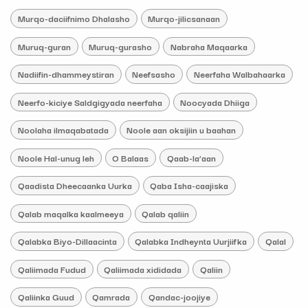
Murqo-daciifnimo Dhalasho
Murqo-jilicsanaan
Muruq-guran
Muruq-gurasho
Nabraha Maqaarka
Nadiifin-dhammeystiran
Neefsasho
Neerfaha Walbahaarka
Neerfo-kiciye Saldgigyada neerfaha
Noocyada Dhiiga
Noolaha ilmaqabatada
Noole aan oksijiin u baahan
Noole Hal-unug leh
O Balaas
Qaab-la’aan
Qaadista Dheecaanka Uurka
Qaba Isha-caajiska
Qalab maqalka kaalmeeya
Qalab qaliin
Qalabka Biyo-Dillaacinta
Qalabka Indheynta Uurjiifka
Qalal
Qaliimada Fudud
Qaliimada xididada
Qaliin
Qaliinka Guud
Qamrada
Qandac-joojiye