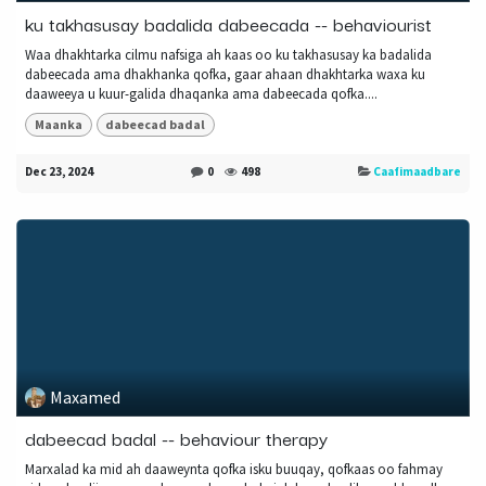
ku takhasusay badalida dabeecada -- behaviourist
Waa dhakhtarka cilmu nafsiga ah kaas oo ku takhasusay ka badalida
dabeecada ama dhakhanka qofka, gaar ahaan dhakhtarka waxa ku
daaweeya u kuur-galida dhaqanka ama dabeecada qofka....
Maanka
dabeecad badal
Dec 23, 2024
0
498
Caafimaadbare
Maxamed
dabeecad badal -- behaviour therapy
Marxalad ka mid ah daaweynta qofka isku buuqay, qofkaas oo fahmay