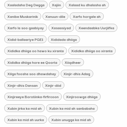
Xaaladaha Deg Degga
Xajiin
Xalaad ku dhalasha ah
Xanibe Muskarinik
Xanuun-dile
Xarfo horgale ah
Xarfo la soo gaabiyay
Xasaasiyad
Xeendaabka Uurjiifka
Xidid-ballaariye PGE1
Xididada dhiiga
Xididka dhiiga oo hawo ku xiranta
Xididka dhiiga oo xiranta
Xididka dhiiga hore ee Qoorta
Xiiqdheer
Xilga foosha soo dhawdahay
Xinjir-dhis Adag
Xinjir-dhis Dansan
Xinjir-diid
Xinjireeye Borotiinka-firfircoon
Xinjiroowga dhiiga
Xubin jirka ka mid ah
Xubin ka mid ah sanbabaha
Xubin ka mid ah uurka
Xubin unugga ka mid ah