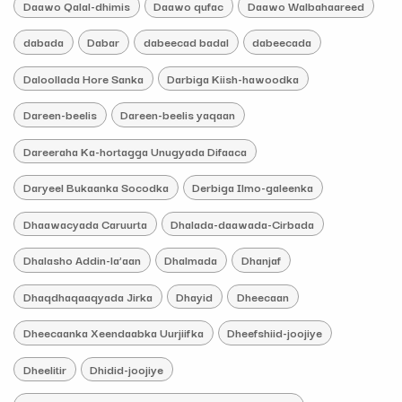
Daawo Qalal-dhimis
Daawo qufac
Daawo Walbahaareed
dabada
Dabar
dabeecad badal
dabeecada
Daloollada Hore Sanka
Darbiga Kiish-hawoodka
Dareen-beelis
Dareen-beelis yaqaan
Dareeraha Ka-hortagga Unugyada Difaaca
Daryeel Bukaanka Socodka
Derbiga Ilmo-galeenka
Dhaawacyada Caruurta
Dhalada-daawada-Cirbada
Dhalasho Addin-la’aan
Dhalmada
Dhanjaf
Dhaqdhaqaaqyada Jirka
Dhayid
Dheecaan
Dheecaanka Xeendaabka Uurjiifka
Dheefshiid-joojiye
Dheelitir
Dhidid-joojiye