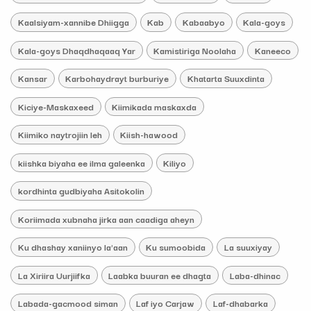
Kaalsiyam-xannibe Dhiigga
Kab
Kabaabyo
Kala-goys
Kala-goys Dhaqdhaqaaq Yar
Kamistiriga Noolaha
Kaneeco
Kansar
Karbohaydrayt burburiye
Khatarta Suuxdinta
Kiciye-Maskaxeed
Kiimikada maskaxda
Kiimiko naytrojiin leh
Kiish-hawood
kiishka biyaha ee ilma galeenka
Kiliyo
kordhinta gudbiyaha Asitokolin
Koriimada xubnaha jirka aan caadiga aheyn
Ku dhashay xaniinyo la'aan
Ku sumoobida
La suuxiyay
La Xiriira Uurjiifka
Laabka buuran ee dhagta
Laba-dhinac
Labada-gacmood siman
Laf iyo Carjaw
Laf-dhabarka