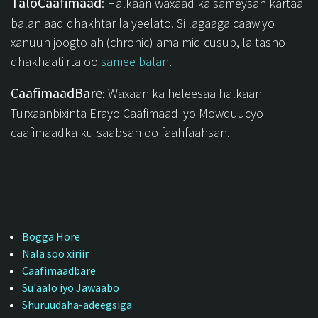
TaloCaafimaad
: Halkaan waxaad ka sameysan kartaa
balan aad dhakhtar la yeelato. Si lagaaga caawiyo
xanuun joogto ah (chronic) ama mid cusub, la tasho
dhakhaatiirta oo
samee balan
.
CaafimaadBare
: Waxaan ka heleesaa halkaan
Turxaanbixinta Erayo Caafimaad iyo Mowduucyo
caafimaadka ku saabsan oo faahfaahsan.
Bogga Hore
Nala soo xiriir
Caafimaadbare
Su'aalo iyo Jawaabo
Shuruudaha-adeegsiga