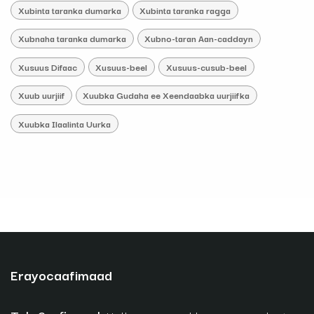
Xubinta taranka dumarka
Xubinta taranka ragga
Xubnaha taranka dumarka
Xubno-taran Aan-caddayn
Xusuus Difaac
Xusuus-beel
Xusuus-cusub-beel
Xuub uurjiif
Xuubka Gudaha ee Xeendaabka uurjiifka
Xuubka Ilaalinta Uurka
Erayocaafimaad