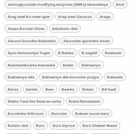
aminoglycoside-modifying enzymes (AMEs) iskacaabiye
Anvil
Arag-beel Ku-meel-gaar
Arag-beel Qarsoon
Araga
Asaas Borotiin Dhise
Asitokolin-diid
Awood Socodka Bukaanka
Awoodda-gacmaha siman
Ayon Ammooniya Togan
B Balaas
B nagatif
Baabasiir
Baaritaanka jirka bukaanka
Badar
Bakteeriya
Bakteeriya-dile
Bakteeriya-dile borootiin-joojiye
Balwada
Baras
barida
Beer
Beerka
Bidaar
Biif baaf
Bilaha 7aad ilaa 9aad ee uurka
Bisha Ramaadaan
Borotiinka-firfircoon
Borrotiin
Bukaan socon kara
Bulsho-diid
Buro
Buro biyood
Buro Dhalaal-ilkeed