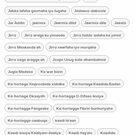
Jabka lafaha gacmaha iyo lugaha
Jadeeco-daboole
Jar Addin
jeermis
Jeermis dilid
Jeermis-dile
Jeesto
Jirro
Jirro araga ku yimaada
Jirro hiddo sidaha ka yimid
Jirro Maskaxda ah
Jirro neerfaha iyo murqaha
Jirro xaga aragga ah
Joojin Unug-kala-dhambalmid
Jugta Madaxa
Ka war bixin
Ka-hortaga Xinjiroobida xididka
Ka-hortage Kaadida Badan
Ka-hortage Oksaydh
Ka-hortagga D-Difaac-kiciye
Ka-hortagga Fangaska
Ka-hortagga Fibrin-burburiyaha
Ka-hortagga-caabuqa
kaadi la’aan
Kaadi-bixiye Kaaliyam-ilaaliye
Kaadi-haysta
Kaadida