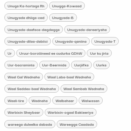
Unuga Ka-hortaga Rh
Unugga-Kowaad
Unugyada dhiiga-cad
Unugyada-B
Unugyada-daafaca-degdegga
Unugyada-dareeriyaha
Unugyada-dilaa-dabiici
Unugyada-qaniina
Unugyada-T
Ur
Uruur-borotiineed ee cudurka GDhW
Uur ku jirta
Uur-bacraminta
Uur-Beermida
Uurjiifka
Uurka
Waal Gal Wadnaha
Waal Laba-baal Wadnaha
Waal Saddex-baal Wadnaha
Waal Sambab Wadnaha
Waali-tire
Wadnaha
Walbahaar
Walwasan
Warbixin Sheybaar
Warbixin-ogaal Bakteeriya
wareega duleelka dabada
Wareegga Caadada