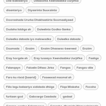
Dile-Bakteeriyo
Dillaacinta Xeendaabka Uurjiifka
disantariyo
Diyaarinta Suuxsiinta
Doorashada Ururka Dhakhaatiirta Soomaaliyeed
Dudaha liddiga ah
Duleelinta Godka-Sanka
Duleelka dabada iyo malawadka
Duleelka dabada
Duumada
Ensiim
Ensiim Dhaawac-beereed
Enziim
Eray horgale ah
Eray tusaayo Xeendaabka Uurjiifka
Faaliga
Falanqayn
Falcelin Difaac Jirka
Fangas
Fangas-dile
Faro ku riixid (baarid)
Faseexad macmal ah
Fiilo lagu balaariyo xididada dhiiga
Fiiqa Miskaha
Foosha
furitaan god
Gabowga Caadada
gadaal
Garaac-wadne Xakameeye
Garasho-dhumida Waayeelnimada