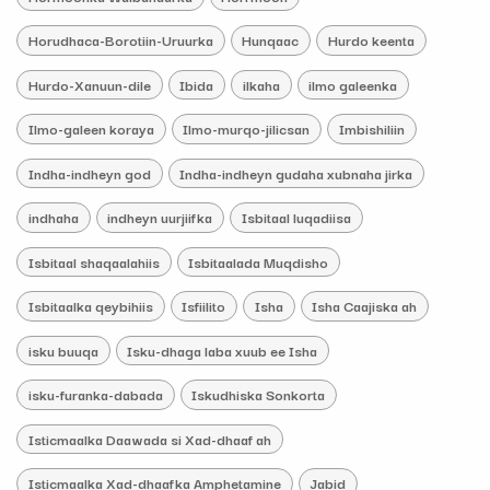
Horudhaca-Borotiin-Uruurka
Hunqaac
Hurdo keenta
Hurdo-Xanuun-dile
Ibida
ilkaha
ilmo galeenka
Ilmo-galeen koraya
Ilmo-murqo-jilicsan
Imbishiliin
Indha-indheyn god
Indha-indheyn gudaha xubnaha jirka
indhaha
indheyn uurjiifka
Isbitaal luqadiisa
Isbitaal shaqaalahiis
Isbitaalada Muqdisho
Isbitaalka qeybihiis
Isfiilito
Isha
Isha Caajiska ah
isku buuqa
Isku-dhaga laba xuub ee Isha
isku-furanka-dabada
Iskudhiska Sonkorta
Isticmaalka Daawada si Xad-dhaaf ah
Isticmaalka Xad-dhaafka Amphetamine
Jabid