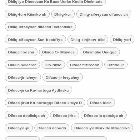
Dhiig iyo Dheecaan Ka Baxa Uurka Kadib Dhalmada
Dhiig-fure Kiimiko ah
Dhiig-kar
Dhiig-sifeeysan difaaca ah
Dhiig-sifeeysan difaaca Teetanaska
Dhiig-sifeeysan Sun-baabi’iye
Dhiig-xinjirow-diid
Dhiig-yari
Dhiiga Foosha
Dhiiga O- Maynas
Dhismaha Unugga
Dhuun balaaran
Dib-riixid
Difaac firfircoon
Difaac-jir
Difaac-jir laheyn
Difaac-jir leeyahay
Difaac-jirka Ka-hortaga Aydhiska
Difaac-jirka Ka-hortagga Difaac-kiciye D
Difaac-kicin
Difaaca dabiiciga ah
Difaaca jirka
Difaaca la qabsiga ah
Difaacyo-jir
Dilaaca dabada
Dilaaca iyo Murxida Maqaarka