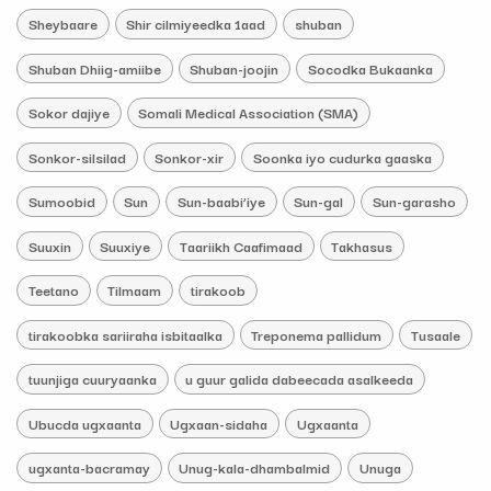
Sheybaare
Shir cilmiyeedka 1aad
shuban
Shuban Dhiig-amiibe
Shuban-joojin
Socodka Bukaanka
Sokor dajiye
Somali Medical Association (SMA)
Sonkor-silsilad
Sonkor-xir
Soonka iyo cudurka gaaska
Sumoobid
Sun
Sun-baabi’iye
Sun-gal
Sun-garasho
Suuxin
Suuxiye
Taariikh Caafimaad
Takhasus
Teetano
Tilmaam
tirakoob
tirakoobka sariiraha isbitaalka
Treponema pallidum
Tusaale
tuunjiga cuuryaanka
u guur galida dabeecada asalkeeda
Ubucda ugxaanta
Ugxaan-sidaha
Ugxaanta
ugxanta-bacramay
Unug-kala-dhambalmid
Unuga