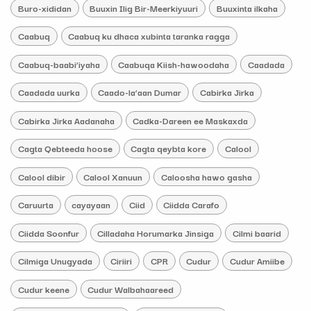
Buro-xididan
Buuxin Ilig Bir-Meerkiyuuri
Buuxinta ilkaha
Caabuq
Caabuq ku dhaca xubinta taranka ragga
Caabuq-baabi’iyaha
Caabuqa Kiish-hawoodaha
Caadada
Caadada uurka
Caado-la’aan Dumar
Cabirka Jirka
Cabirka Jirka Aadanaha
Cadka-Dareen ee Maskaxda
Cagta Qebteeda hoose
Cagta qeybta kore
Calool
Calool dibir
Calool Xanuun
Caloosha hawo gasha
Caruurta
cayayaan
Ciid
Ciidda Carafo
Ciidda Soonfur
Cilladaha Horumarka Jinsiga
Cilmi baarid
Cilmiga Unugyada
Ciriiri
CPR
Cudur
Cudur Amiibe
Cudur keene
Cudur Walbahaareed