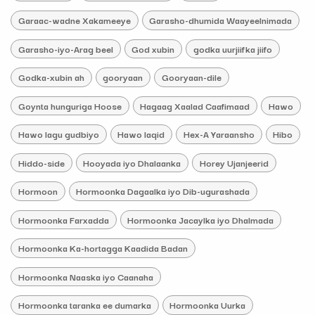
Garaac-wadne Xakameeye
Garasho-dhumida Waayeelnimada
Garasho-iyo-Arag beel
God xubin
godka uurjiifka jiifo
Godka-xubin ah
gooryaan
Gooryaan-dile
Goynta hunguriga Hoose
Hagaag Xaalad Caafimaad
Hawo
Hawo lagu gudbiyo
Hawo laqid
Hex-A Yaraansho
Hibo
Hiddo-side
Hooyada iyo Dhalaanka
Horey Ujanjeerid
Hormoon
Hormoonka Dagaalka iyo Dib-ugurashada
Hormoonka Farxadda
Hormoonka Jacaylka iyo Dhalmada
Hormoonka Ka-hortagga Kaadida Badan
Hormoonka Naaska iyo Caanaha
Hormoonka taranka ee dumarka
Hormoonka Uurka