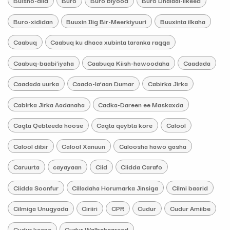
Bulsho-diid
Buro
Buro biyood
Buro Dhalaal-ilkeed
Buro-xididan
Buuxin Ilig Bir-Meerkiyuuri
Buuxinta ilkaha
Caabuq
Caabuq ku dhaca xubinta taranka ragga
Caabuq-baabi’iyaha
Caabuqa Kiish-hawoodaha
Caadada
Caadada uurka
Caado-la’aan Dumar
Cabirka Jirka
Cabirka Jirka Aadanaha
Cadka-Dareen ee Maskaxda
Cagta Qebteeda hoose
Cagta qeybta kore
Calool
Calool dibir
Calool Xanuun
Caloosha hawo gasha
Caruurta
cayayaan
Ciid
Ciidda Carafo
Ciidda Soonfur
Cilladaha Horumarka Jinsiga
Cilmi baarid
Cilmiga Unugyada
Ciriiri
CPR
Cudur
Cudur Amiibe
Cudur keene
Cudur Walbahaareed