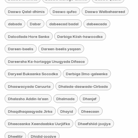
Daawo Qalal-dhimis
Daawo qufac
Daawo Walbahaareed
dabada
Dabar
dabeecad badal
dabeecada
Daloollada Hore Sanka
Darbiga Kiish-hawoodka
Dareen-beelis
Dareen-beelis yaqaan
Dareeraha Ka-hortagga Unugyada Difaaca
Daryeel Bukaanka Socodka
Derbiga Ilmo-galeenka
Dhaawacyada Caruurta
Dhalada-daawada-Cirbada
Dhalasho Addin-la’aan
Dhalmada
Dhanjaf
Dhaqdhaqaaqyada Jirka
Dhayid
Dheecaan
Dheecaanka Xeendaabka Uurjiifka
Dheefshiid-joojiye
Dheelitir
Dhidid-joojiye