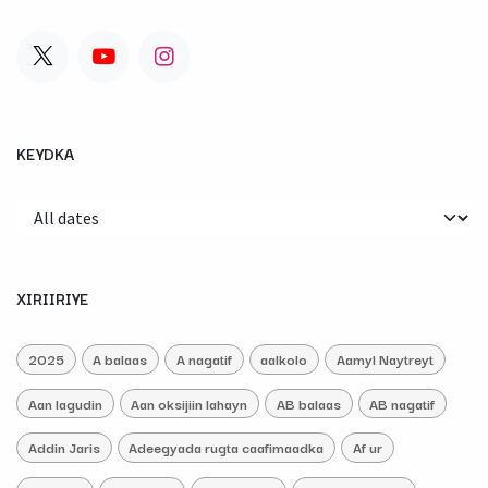
KEYDKA
XIRIIRIYE
2025
A balaas
A nagatif
aalkolo
Aamyl Naytreyt
Aan lagudin
Aan oksijiin lahayn
AB balaas
AB nagatif
Addin Jaris
Adeegyada rugta caafimaadka
Af ur