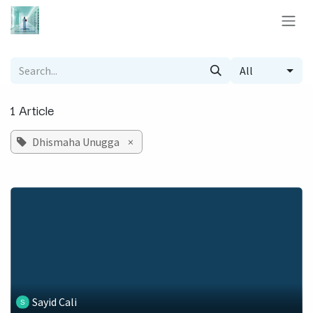
Skip to Content
All
1 Article
Dhismaha Unugga
×
Sayid Cali