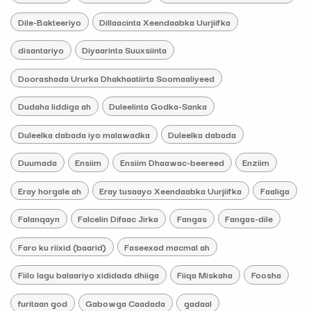
Dile-Bakteeriyo
Dillaacinta Xeendaabka Uurjiifka
disantariyo
Diyaarinta Suuxsiinta
Doorashada Ururka Dhakhaatiirta Soomaaliyeed
Dudaha liddiga ah
Duleelinta Godka-Sanka
Duleelka dabada iyo malawadka
Duleelka dabada
Duumada
Ensiim
Ensiim Dhaawac-beereed
Enziim
Eray horgale ah
Eray tusaayo Xeendaabka Uurjiifka
Faaliga
Falanqayn
Falcelin Difaac Jirka
Fangas
Fangas-dile
Faro ku riixid (baarid)
Faseexad macmal ah
Fiilo lagu balaariyo xididada dhiiga
Fiiqa Miskaha
Foosha
furitaan god
Gabowga Caadada
gadaal