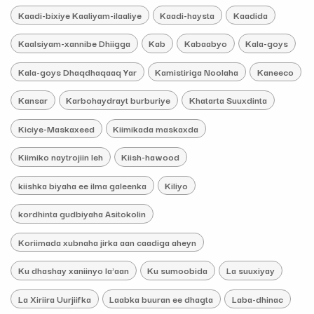
Kaadi-bixiye Kaaliyam-ilaaliye
Kaadi-haysta
Kaadida
Kaalsiyam-xannibe Dhiigga
Kab
Kabaabyo
Kala-goys
Kala-goys Dhaqdhaqaaq Yar
Kamistiriga Noolaha
Kaneeco
Kansar
Karbohaydrayt burburiye
Khatarta Suuxdinta
Kiciye-Maskaxeed
Kiimikada maskaxda
Kiimiko naytrojiin leh
Kiish-hawood
kiishka biyaha ee ilma galeenka
Kiliyo
kordhinta gudbiyaha Asitokolin
Koriimada xubnaha jirka aan caadiga aheyn
Ku dhashay xaniinyo la'aan
Ku sumoobida
La suuxiyay
La Xiriira Uurjiifka
Laabka buuran ee dhagta
Laba-dhinac