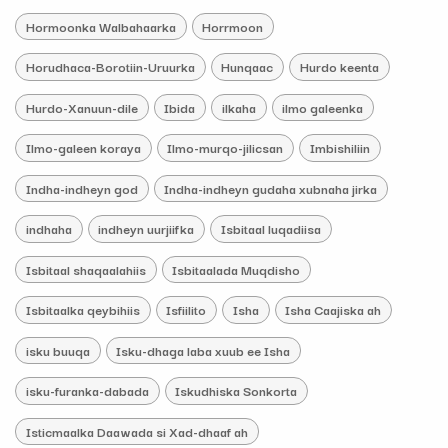
Hormoonka Walbahaarka
Horrmoon
Horudhaca-Borotiin-Uruurka
Hunqaac
Hurdo keenta
Hurdo-Xanuun-dile
Ibida
ilkaha
ilmo galeenka
Ilmo-galeen koraya
Ilmo-murqo-jilicsan
Imbishiliin
Indha-indheyn god
Indha-indheyn gudaha xubnaha jirka
indhaha
indheyn uurjiifka
Isbitaal luqadiisa
Isbitaal shaqaalahiis
Isbitaalada Muqdisho
Isbitaalka qeybihiis
Isfiilito
Isha
Isha Caajiska ah
isku buuqa
Isku-dhaga laba xuub ee Isha
isku-furanka-dabada
Iskudhiska Sonkorta
Isticmaalka Daawada si Xad-dhaaf ah