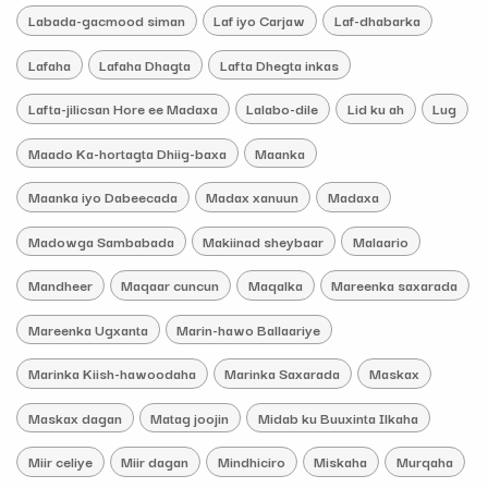
Labada-gacmood siman
Laf iyo Carjaw
Laf-dhabarka
Lafaha
Lafaha Dhagta
Lafta Dhegta inkas
Lafta-jilicsan Hore ee Madaxa
Lalabo-dile
Lid ku ah
Lug
Maado Ka-hortagta Dhiig-baxa
Maanka
Maanka iyo Dabeecada
Madax xanuun
Madaxa
Madowga Sambabada
Makiinad sheybaar
Malaario
Mandheer
Maqaar cuncun
Maqalka
Mareenka saxarada
Mareenka Ugxanta
Marin-hawo Ballaariye
Marinka Kiish-hawoodaha
Marinka Saxarada
Maskax
Maskax dagan
Matag joojin
Midab ku Buuxinta Ilkaha
Miir celiye
Miir dagan
Mindhiciro
Miskaha
Murqaha