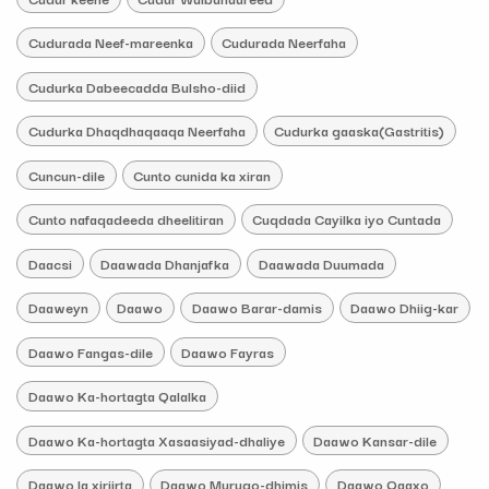
Cudurada Neef-mareenka
Cudurada Neerfaha
Cudurka Dabeecadda Bulsho-diid
Cudurka Dhaqdhaqaaqa Neerfaha
Cudurka gaaska(Gastritis)
Cuncun-dile
Cunto cunida ka xiran
Cunto nafaqadeeda dheelitiran
Cuqdada Cayilka iyo Cuntada
Daacsi
Daawada Dhanjafka
Daawada Duumada
Daaweyn
Daawo
Daawo Barar-damis
Daawo Dhiig-kar
Daawo Fangas-dile
Daawo Fayras
Daawo Ka-hortagta Qalalka
Daawo Ka-hortagta Xasaasiyad-dhaliye
Daawo Kansar-dile
Daawo la xiriirta
Daawo Murugo-dhimis
Daawo Qaaxo