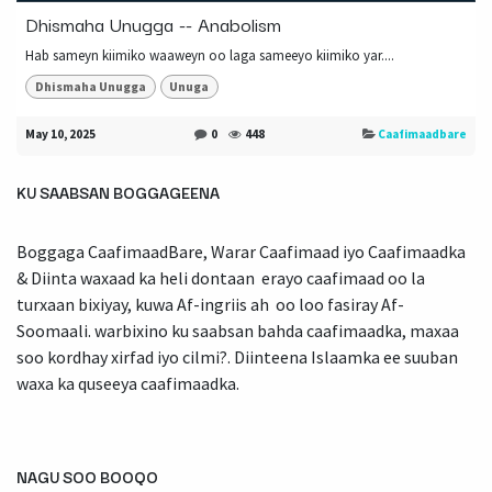
Dhismaha Unugga -- Anabolism
Hab sameyn kiimiko waaweyn oo laga sameeyo kiimiko yar....
Dhismaha Unugga
Unuga
May 10, 2025
0
448
Caafimaadbare
KU SAABSAN BOGGAGEENA
Boggaga CaafimaadBare, Warar Caafimaad iyo Caafimaadka
& Diinta waxaad ka heli dontaan erayo caafimaad oo la
turxaan bixiyay, kuwa Af-ingriis ah oo loo fasiray Af-
Soomaali. warbixino ku saabsan bahda caafimaadka, maxaa
soo kordhay xirfad iyo cilmi?. Diinteena Islaamka ee suuban
waxa ka quseeya caafimaadka.
NAGU SOO BOOQO