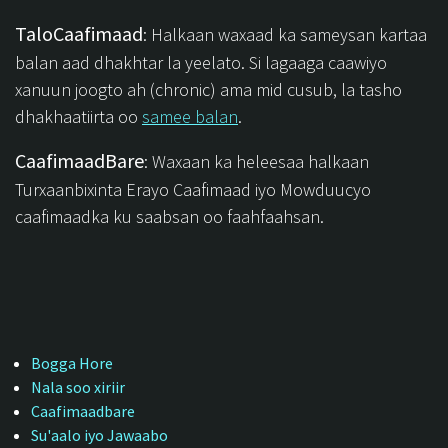
TaloCaafimaad
: Halkaan waxaad ka sameysan kartaa
balan aad dhakhtar la yeelato. Si lagaaga caawiyo
xanuun joogto ah (chronic) ama mid cusub, la tasho
dhakhaatiirta oo
samee balan
.
CaafimaadBare
: Waxaan ka heleesaa halkaan
Turxaanbixinta Erayo Caafimaad iyo Mowduucyo
caafimaadka ku saabsan oo faahfaahsan.
Bogga Hore
Nala soo xiriir
Caafimaadbare
Su'aalo iyo Jawaabo