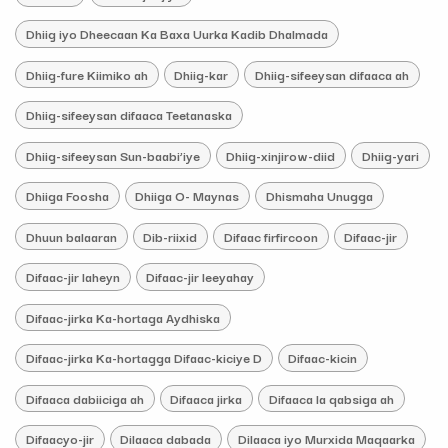
Dhiig iyo Dheecaan Ka Baxa Uurka Kadib Dhalmada
Dhiig-fure Kiimiko ah
Dhiig-kar
Dhiig-sifeeysan difaaca ah
Dhiig-sifeeysan difaaca Teetanaska
Dhiig-sifeeysan Sun-baabi’iye
Dhiig-xinjirow-diid
Dhiig-yari
Dhiiga Foosha
Dhiiga O- Maynas
Dhismaha Unugga
Dhuun balaaran
Dib-riixid
Difaac firfircoon
Difaac-jir
Difaac-jir laheyn
Difaac-jir leeyahay
Difaac-jirka Ka-hortaga Aydhiska
Difaac-jirka Ka-hortagga Difaac-kiciye D
Difaac-kicin
Difaaca dabiiciga ah
Difaaca jirka
Difaaca la qabsiga ah
Difaacyo-jir
Dilaaca dabada
Dilaaca iyo Murxida Maqaarka