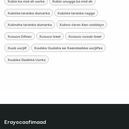
Xubin ka mid ah uurka
Xubin unugga ka mid ah
Xubinta taranka dumarka
Xubinta taranka ragga
Xubnaha taranka dumarka
Xubno-taran Aan-caddayn
Xusuus Difaac
Xusuus-beel
Xusuus-cusub-beel
Xuub uurjiif
Xuubka Gudaha ee Xeendaabka uurjiifka
Xuubka Ilaalinta Uurka
Erayocaafimaad