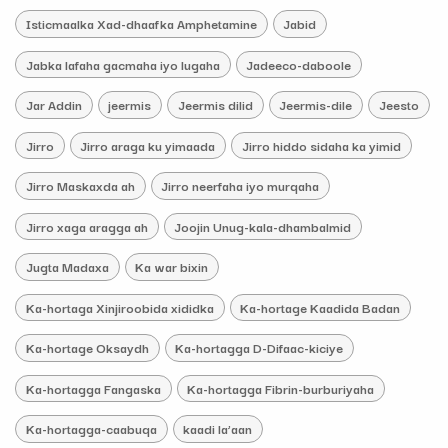
Isticmaalka Xad-dhaafka Amphetamine
Jabid
Jabka lafaha gacmaha iyo lugaha
Jadeeco-daboole
Jar Addin
jeermis
Jeermis dilid
Jeermis-dile
Jeesto
Jirro
Jirro araga ku yimaada
Jirro hiddo sidaha ka yimid
Jirro Maskaxda ah
Jirro neerfaha iyo murqaha
Jirro xaga aragga ah
Joojin Unug-kala-dhambalmid
Jugta Madaxa
Ka war bixin
Ka-hortaga Xinjiroobida xididka
Ka-hortage Kaadida Badan
Ka-hortage Oksaydh
Ka-hortagga D-Difaac-kiciye
Ka-hortagga Fangaska
Ka-hortagga Fibrin-burburiyaha
Ka-hortagga-caabuqa
kaadi la’aan