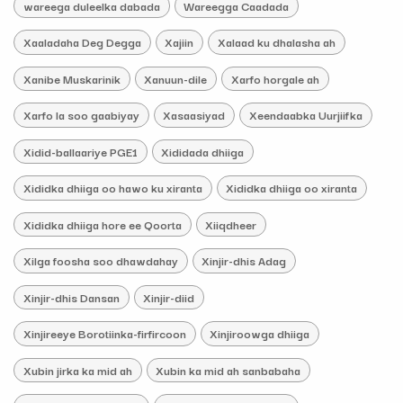
wareega duleelka dabada
Wareegga Caadada
Xaaladaha Deg Degga
Xajiin
Xalaad ku dhalasha ah
Xanibe Muskarinik
Xanuun-dile
Xarfo horgale ah
Xarfo la soo gaabiyay
Xasaasiyad
Xeendaabka Uurjiifka
Xidid-ballaariye PGE1
Xididada dhiiga
Xididka dhiiga oo hawo ku xiranta
Xididka dhiiga oo xiranta
Xididka dhiiga hore ee Qoorta
Xiiqdheer
Xilga foosha soo dhawdahay
Xinjir-dhis Adag
Xinjir-dhis Dansan
Xinjir-diid
Xinjireeye Borotiinka-firfircoon
Xinjiroowga dhiiga
Xubin jirka ka mid ah
Xubin ka mid ah sanbabaha