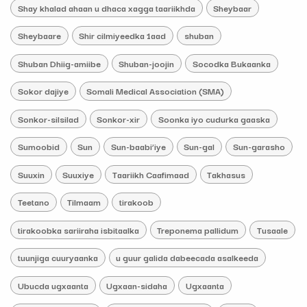
Shay khalad ahaan u dhaca xagga taariikhda
Sheybaar
Sheybaare
Shir cilmiyeedka 1aad
shuban
Shuban Dhiig-amiibe
Shuban-joojin
Socodka Bukaanka
Sokor dajiye
Somali Medical Association (SMA)
Sonkor-silsilad
Sonkor-xir
Soonka iyo cudurka gaaska
Sumoobid
Sun
Sun-baabi’iye
Sun-gal
Sun-garasho
Suuxin
Suuxiye
Taariikh Caafimaad
Takhasus
Teetano
Tilmaam
tirakoob
tirakoobka sariiraha isbitaalka
Treponema pallidum
Tusaale
tuunjiga cuuryaanka
u guur galida dabeecada asalkeeda
Ubucda ugxaanta
Ugxaan-sidaha
Ugxaanta