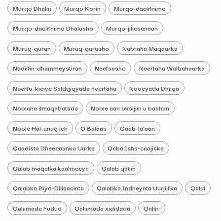
Murqo Dhalin
Murqo Korin
Murqo-daciifnimo
Murqo-daciifnimo Dhalasho
Murqo-jilicsanaan
Muruq-guran
Muruq-gurasho
Nabraha Maqaarka
Nadiifin-dhammeystiran
Neefsasho
Neerfaha Walbahaarka
Neerfo-kiciye Saldgigyada neerfaha
Noocyada Dhiiga
Noolaha ilmaqabatada
Noole aan oksijiin u baahan
Noole Hal-unug leh
O Balaas
Qaab-la’aan
Qaadista Dheecaanka Uurka
Qaba Isha-caajiska
Qalab maqalka kaalmeeya
Qalab qaliin
Qalabka Biyo-Dillaacinta
Qalabka Indheynta Uurjiifka
Qalal
Qaliimada Fudud
Qaliimada xididada
Qaliin