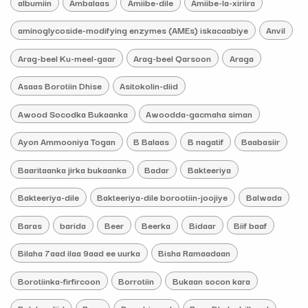
albumiin
Ambalaas
Amiibe-dile
Amiibe-la-xiriira
aminoglycoside-modifying enzymes (AMEs) iskacaabiye
Anvil
Arag-beel Ku-meel-gaar
Arag-beel Qarsoon
Araga
Asaas Borotiin Dhise
Asitokolin-diid
Awood Socodka Bukaanka
Awoodda-gacmaha siman
Ayon Ammooniya Togan
B Balaas
B nagatif
Baabasiir
Baaritaanka jirka bukaanka
Badar
Bakteeriya
Bakteeriya-dile
Bakteeriya-dile borootiin-joojiye
Balwada
Baras
barida
Beer
Beerka
Bidaar
Biif baaf
Bilaha 7aad ilaa 9aad ee uurka
Bisha Ramaadaan
Borotiinka-firfircoon
Borrotiin
Bukaan socon kara