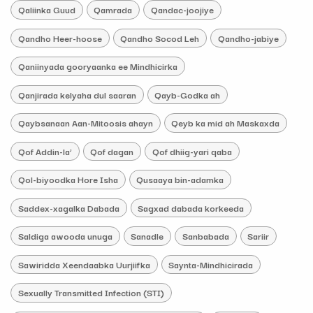
Qaliinka Guud
Qamrada
Qandac-joojiye
Qandho Heer-hoose
Qandho Socod Leh
Qandho-jabiye
Qaniinyada gooryaanka ee Mindhicirka
Qanjirada kelyaha dul saaran
Qayb-Godka ah
Qaybsanaan Aan-Mitoosis ahayn
Qeyb ka mid ah Maskaxda
Qof Addin-la’
Qof dagan
Qof dhiig-yari qaba
Qol-biyoodka Hore Isha
Qusaaya bin-adamka
Saddex-xagalka Dabada
Sagxad dabada korkeeda
Saldiga awooda unuga
Sanadle
Sanbabada
Sariir
Sawiridda Xeendaabka Uurjiifka
Saynta-Mindhicirada
Sexually Transmitted Infection (STI)