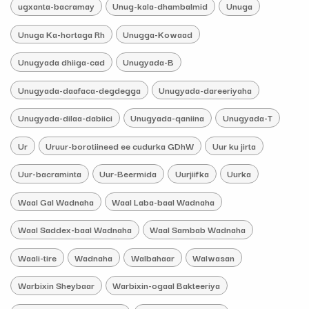
ugxanta-bacramay
Unug-kala-dhambalmid
Unuga
Unuga Ka-hortaga Rh
Unugga-Kowaad
Unugyada dhiiga-cad
Unugyada-B
Unugyada-daafaca-degdegga
Unugyada-dareeriyaha
Unugyada-dilaa-dabiici
Unugyada-qaniina
Unugyada-T
Ur
Uruur-borotiineed ee cudurka GDhW
Uur ku jirta
Uur-bacraminta
Uur-Beermida
Uurjiifka
Uurka
Waal Gal Wadnaha
Waal Laba-baal Wadnaha
Waal Saddex-baal Wadnaha
Waal Sambab Wadnaha
Waali-tire
Wadnaha
Walbahaar
Walwasan
Warbixin Sheybaar
Warbixin-ogaal Bakteeriya