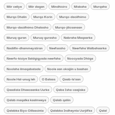
Miir celiye
Miir dagan
Mindhiciro
Miskaha
Murqaha
Murqo Dhalin
Murqo Korin
Murqo-daciifnimo
Murqo-daciifnimo Dhalasho
Murqo-jilicsanaan
Muruq-guran
Muruq-gurasho
Nabraha Maqaarka
Nadiifin-dhammeystiran
Neefsasho
Neerfaha Walbahaarka
Neerfo-kiciye Saldgigyada neerfaha
Noocyada Dhiiga
Noolaha ilmaqabatada
Noole aan oksijiin u baahan
Noole Hal-unug leh
O Balaas
Qaab-la’aan
Qaadista Dheecaanka Uurka
Qaba Isha-caajiska
Qalab maqalka kaalmeeya
Qalab qaliin
Qalabka Biyo-Dillaacinta
Qalabka Indheynta Uurjiifka
Qalal