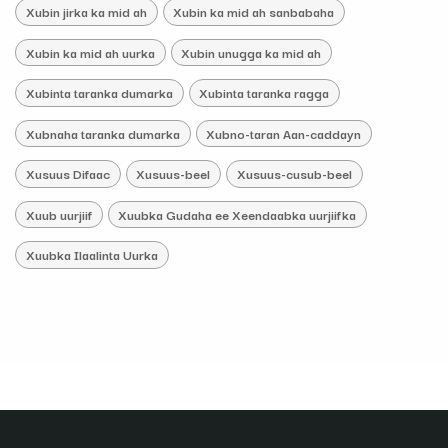
Xubin jirka ka mid ah
Xubin ka mid ah sanbabaha
Xubin ka mid ah uurka
Xubin unugga ka mid ah
Xubinta taranka dumarka
Xubinta taranka ragga
Xubnaha taranka dumarka
Xubno-taran Aan-caddayn
Xusuus Difaac
Xusuus-beel
Xusuus-cusub-beel
Xuub uurjiif
Xuubka Gudaha ee Xeendaabka uurjiifka
Xuubka Ilaalinta Uurka