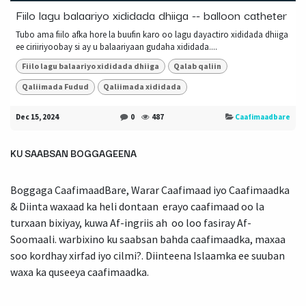
Fiilo lagu balaariyo xididada dhiiga -- balloon catheter
Tubo ama fiilo afka hore la buufin karo oo lagu dayactiro xididada dhiiga
ee ciriiriyoobay si ay u balaariyaan gudaha xididada....
Fiilo lagu balaariyo xididada dhiiga
Qalab qaliin
Qaliimada Fudud
Qaliimada xididada
Dec 15, 2024
0
487
Caafimaadbare
KU SAABSAN BOGGAGEENA
Boggaga CaafimaadBare, Warar Caafimaad iyo Caafimaadka
& Diinta waxaad ka heli dontaan erayo caafimaad oo la
turxaan bixiyay, kuwa Af-ingriis ah oo loo fasiray Af-
Soomaali. warbixino ku saabsan bahda caafimaadka, maxaa
soo kordhay xirfad iyo cilmi?. Diinteena Islaamka ee suuban
waxa ka quseeya caafimaadka.