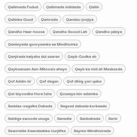
Qaliimada Fudud
Qaliimada xididada
Qaliin
Qaliinka Guud
Qamrada
Qandac-joojiye
Qandho Heer-hoose
Qandho Socod Leh
Qandho-jabiye
Qaniinyada gooryaanka ee Mindhicirka
Qanjirada kelyaha dul saaran
Qayb-Godka ah
Qaybsanaan Aan-Mitoosis ahayn
Qeyb ka mid ah Maskaxda
Qof Addin-la’
Qof dagan
Qof dhiig-yari qaba
Qol-biyoodka Hore Isha
Qusaaya bin-adamka
Saddex-xagalka Dabada
Sagxad dabada korkeeda
Saldiga awooda unuga
Sanadle
Sanbabada
Sariir
Sawiridda Xeendaabka Uurjiifka
Saynta-Mindhicirada