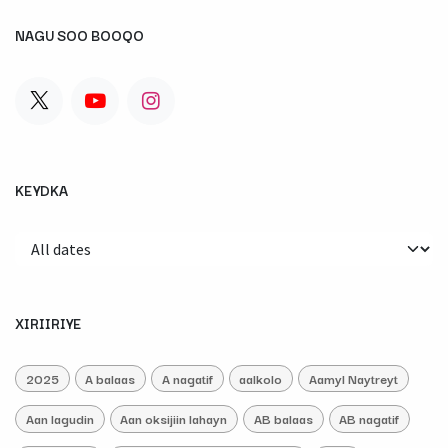
NAGU SOO BOOQO
KEYDKA
XIRIIRIYE
2025
A balaas
A nagatif
aalkolo
Aamyl Naytreyt
Aan lagudin
Aan oksijiin lahayn
AB balaas
AB nagatif