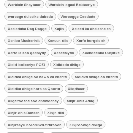
Warbixin Sheybaar
Warbixin-ogaal Bakteeriya
wareega duleelka dabada
Wareegga Caadada
Xaaladaha Deg Degga
Xajiin
Xalaad ku dhalasha ah
Xanibe Muskarinik
Xanuun-dile
Xarfo horgale ah
Xarfo la soo gaabiyay
Xasaasiyad
Xeendaabka Uurjiifka
Xidid-ballaariye PGE1
Xididada dhiiga
Xididka dhiiga oo hawo ku xiranta
Xididka dhiiga oo xiranta
Xididka dhiiga hore ee Qoorta
Xiiqdheer
Xilga foosha soo dhawdahay
Xinjir-dhis Adag
Xinjir-dhis Dansan
Xinjir-diid
Xinjireeye Borotiinka-firfircoon
Xinjiroowga dhiiga