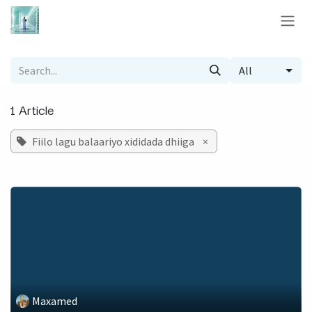
Skip to Content
All
1 Article
Fiilo lagu balaariyo xididada dhiiga
×
Maxamed