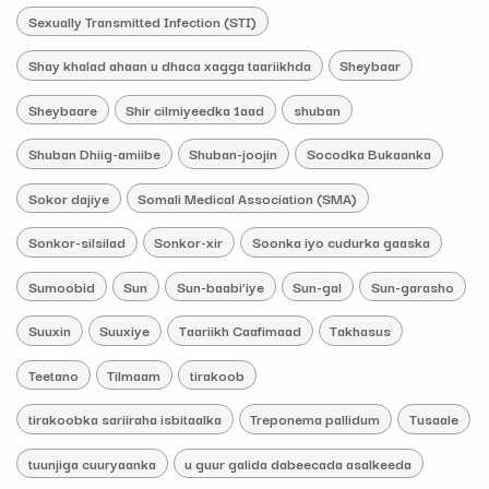
Sexually Transmitted Infection (STI)
Shay khalad ahaan u dhaca xagga taariikhda
Sheybaar
Sheybaare
Shir cilmiyeedka 1aad
shuban
Shuban Dhiig-amiibe
Shuban-joojin
Socodka Bukaanka
Sokor dajiye
Somali Medical Association (SMA)
Sonkor-silsilad
Sonkor-xir
Soonka iyo cudurka gaaska
Sumoobid
Sun
Sun-baabi’iye
Sun-gal
Sun-garasho
Suuxin
Suuxiye
Taariikh Caafimaad
Takhasus
Teetano
Tilmaam
tirakoob
tirakoobka sariiraha isbitaalka
Treponema pallidum
Tusaale
tuunjiga cuuryaanka
u guur galida dabeecada asalkeeda