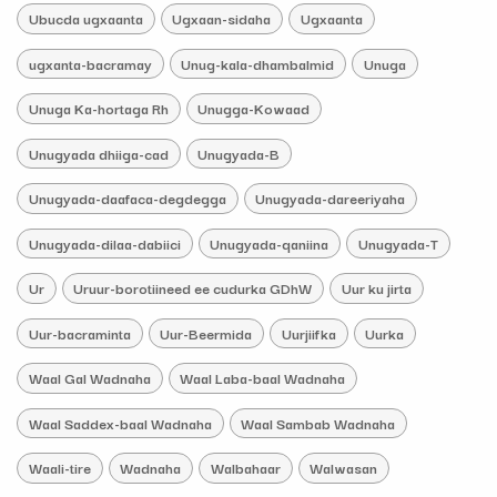
Ubucda ugxaanta
Ugxaan-sidaha
Ugxaanta
ugxanta-bacramay
Unug-kala-dhambalmid
Unuga
Unuga Ka-hortaga Rh
Unugga-Kowaad
Unugyada dhiiga-cad
Unugyada-B
Unugyada-daafaca-degdegga
Unugyada-dareeriyaha
Unugyada-dilaa-dabiici
Unugyada-qaniina
Unugyada-T
Ur
Uruur-borotiineed ee cudurka GDhW
Uur ku jirta
Uur-bacraminta
Uur-Beermida
Uurjiifka
Uurka
Waal Gal Wadnaha
Waal Laba-baal Wadnaha
Waal Saddex-baal Wadnaha
Waal Sambab Wadnaha
Waali-tire
Wadnaha
Walbahaar
Walwasan