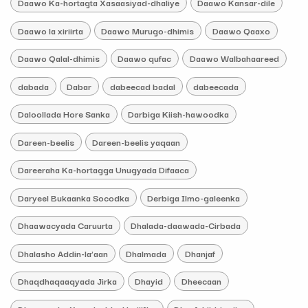
Daawo Ka-hortagta Xasaasiyad-dhaliye
Daawo Kansar-dile
Daawo la xiriirta
Daawo Murugo-dhimis
Daawo Qaaxo
Daawo Qalal-dhimis
Daawo qufac
Daawo Walbahaareed
dabada
Dabar
dabeecad badal
dabeecada
Daloollada Hore Sanka
Darbiga Kiish-hawoodka
Dareen-beelis
Dareen-beelis yaqaan
Dareeraha Ka-hortagga Unugyada Difaaca
Daryeel Bukaanka Socodka
Derbiga Ilmo-galeenka
Dhaawacyada Caruurta
Dhalada-daawada-Cirbada
Dhalasho Addin-la’aan
Dhalmada
Dhanjaf
Dhaqdhaqaaqyada Jirka
Dhayid
Dheecaan