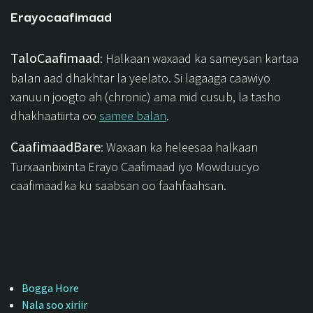
Erayocaafimaad
TaloCaafimaad
: Halkaan waxaad ka sameysan kartaa
balan aad dhakhtar la yeelato. Si lagaaga caawiyo
xanuun joogto ah (chronic) ama mid cusub, la tasho
dhakhaatiirta oo
samee balan
.
CaafimaadBare
: Waxaan ka heleesaa halkaan
Turxaanbixinta Erayo Caafimaad iyo Mowduucyo
caafimaadka ku saabsan oo faahfaahsan.
Bogga Hore
Nala soo xiriir