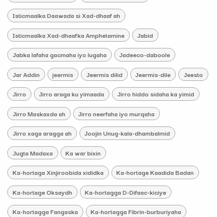
Isticmaalka Daawada si Xad-dhaaf ah
Isticmaalka Xad-dhaafka Amphetamine
Jabid
Jabka lafaha gacmaha iyo lugaha
Jadeeco-daboole
Jar Addin
jeermis
Jeermis dilid
Jeermis-dile
Jeesto
Jirro
Jirro araga ku yimaada
Jirro hiddo sidaha ka yimid
Jirro Maskaxda ah
Jirro neerfaha iyo murqaha
Jirro xaga aragga ah
Joojin Unug-kala-dhambalmid
Jugta Madaxa
Ka war bixin
Ka-hortaga Xinjiroobida xididka
Ka-hortage Kaadida Badan
Ka-hortage Oksaydh
Ka-hortagga D-Difaac-kiciye
Ka-hortagga Fangaska
Ka-hortagga Fibrin-burburiyaha