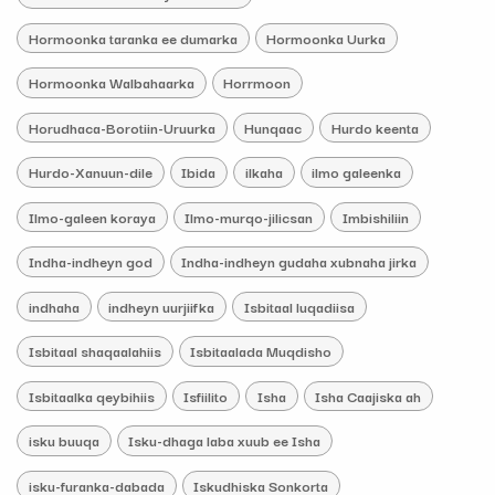
Hormoonka taranka ee dumarka
Hormoonka Uurka
Hormoonka Walbahaarka
Horrmoon
Horudhaca-Borotiin-Uruurka
Hunqaac
Hurdo keenta
Hurdo-Xanuun-dile
Ibida
ilkaha
ilmo galeenka
Ilmo-galeen koraya
Ilmo-murqo-jilicsan
Imbishiliin
Indha-indheyn god
Indha-indheyn gudaha xubnaha jirka
indhaha
indheyn uurjiifka
Isbitaal luqadiisa
Isbitaal shaqaalahiis
Isbitaalada Muqdisho
Isbitaalka qeybihiis
Isfiilito
Isha
Isha Caajiska ah
isku buuqa
Isku-dhaga laba xuub ee Isha
isku-furanka-dabada
Iskudhiska Sonkorta