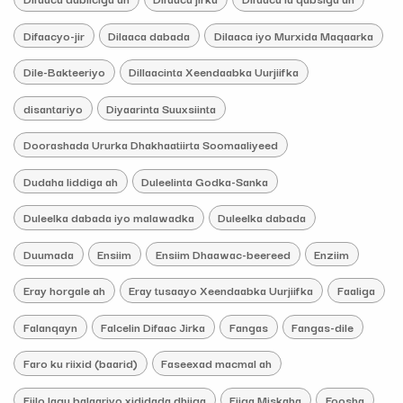
Difaacyo-jir
Dilaaca dabada
Dilaaca iyo Murxida Maqaarka
Dile-Bakteeriyo
Dillaacinta Xeendaabka Uurjiifka
disantariyo
Diyaarinta Suuxsiinta
Doorashada Ururka Dhakhaatiirta Soomaaliyeed
Dudaha liddiga ah
Duleelinta Godka-Sanka
Duleelka dabada iyo malawadka
Duleelka dabada
Duumada
Ensiim
Ensiim Dhaawac-beereed
Enziim
Eray horgale ah
Eray tusaayo Xeendaabka Uurjiifka
Faaliga
Falanqayn
Falcelin Difaac Jirka
Fangas
Fangas-dile
Faro ku riixid (baarid)
Faseexad macmal ah
Fiilo lagu balaariyo xididada dhiiga
Fiiqa Miskaha
Foosha