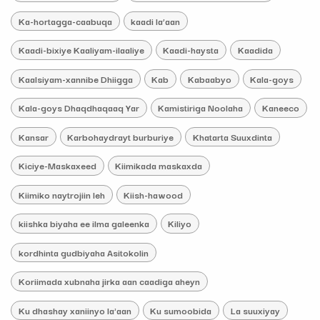
Ka-hortagga-caabuqa
kaadi la’aan
Kaadi-bixiye Kaaliyam-ilaaliye
Kaadi-haysta
Kaadida
Kaalsiyam-xannibe Dhiigga
Kab
Kabaabyo
Kala-goys
Kala-goys Dhaqdhaqaaq Yar
Kamistiriga Noolaha
Kaneeco
Kansar
Karbohaydrayt burburiye
Khatarta Suuxdinta
Kiciye-Maskaxeed
Kiimikada maskaxda
Kiimiko naytrojiin leh
Kiish-hawood
kiishka biyaha ee ilma galeenka
Kiliyo
kordhinta gudbiyaha Asitokolin
Koriimada xubnaha jirka aan caadiga aheyn
Ku dhashay xaniinyo la'aan
Ku sumoobida
La suuxiyay