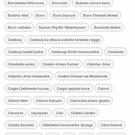
Borotiinka-firfircoon
Borrotiin
Bukaan socon kara
Bulsho-diid
Buro
Buro biyood
Buro Dhalaal-ilkeed
Buro-xididan
Buuxin Ilig Bir-Meerkiyuuri
Buuxinta ilkaha
Caabuq
Caabuq ku dhaca xubinta taranka ragga
Caabuq-baabi’iyaha
Caabuqa Kiish-hawoodaha
Caadada
Caadada uurka
Caado-la’aan Dumar
Cabirka Jirka
Cabirka Jirka Aadanaha
Cadka-Dareen ee Maskaxda
Cagta Qebteeda hoose
Cagta qeybta kore
Calool
Calool dibir
Calool Xanuun
Caloosha hawo gasha
Caruurta
cayayaan
Ciid
Ciidda Carafo
Ciidda Soonfur
Cilladaha Horumarka Jinsiga
Cilmi baarid