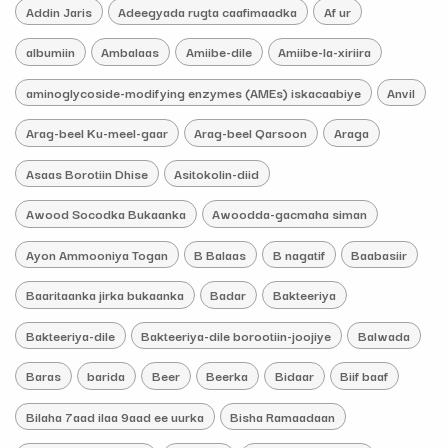
Addin Jaris
Adeegyada rugta caafimaadka
Af ur
albumiin
Ambalaas
Amiibe-dile
Amiibe-la-xiriira
aminoglycoside-modifying enzymes (AMEs) iskacaabiye
Anvil
Arag-beel Ku-meel-gaar
Arag-beel Qarsoon
Araga
Asaas Borotiin Dhise
Asitokolin-diid
Awood Socodka Bukaanka
Awoodda-gacmaha siman
Ayon Ammooniya Togan
B Balaas
B nagatif
Baabasiir
Baaritaanka jirka bukaanka
Badar
Bakteeriya
Bakteeriya-dile
Bakteeriya-dile borootiin-joojiye
Balwada
Baras
barida
Beer
Beerka
Bidaar
Biif baaf
Bilaha 7aad ilaa 9aad ee uurka
Bisha Ramaadaan