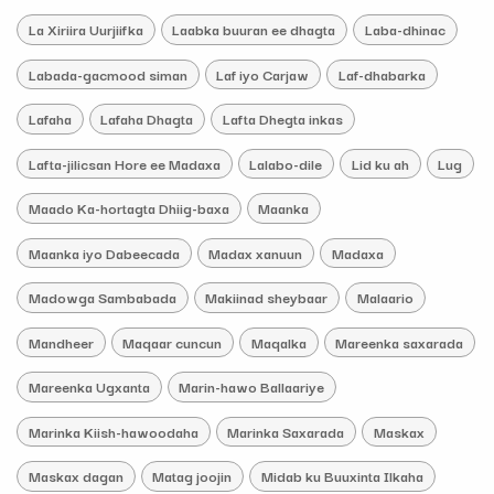
La Xiriira Uurjiifka
Laabka buuran ee dhagta
Laba-dhinac
Labada-gacmood siman
Laf iyo Carjaw
Laf-dhabarka
Lafaha
Lafaha Dhagta
Lafta Dhegta inkas
Lafta-jilicsan Hore ee Madaxa
Lalabo-dile
Lid ku ah
Lug
Maado Ka-hortagta Dhiig-baxa
Maanka
Maanka iyo Dabeecada
Madax xanuun
Madaxa
Madowga Sambabada
Makiinad sheybaar
Malaario
Mandheer
Maqaar cuncun
Maqalka
Mareenka saxarada
Mareenka Ugxanta
Marin-hawo Ballaariye
Marinka Kiish-hawoodaha
Marinka Saxarada
Maskax
Maskax dagan
Matag joojin
Midab ku Buuxinta Ilkaha