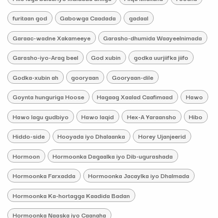
furitaan god
Gabowga Caadada
gadaal
Garaac-wadne Xakameeye
Garasho-dhumida Waayeelnimada
Garasho-iyo-Arag beel
God xubin
godka uurjiifka jiifo
Godka-xubin ah
gooryaan
Gooryaan-dile
Goynta hunguriga Hoose
Hagaag Xaalad Caafimaad
Hawo
Hawo lagu gudbiyo
Hawo laqid
Hex-A Yaraansho
Hibo
Hiddo-side
Hooyada iyo Dhalaanka
Horey Ujanjeerid
Hormoon
Hormoonka Dagaalka iyo Dib-ugurashada
Hormoonka Farxadda
Hormoonka Jacaylka iyo Dhalmada
Hormoonka Ka-hortagga Kaadida Badan
Hormoonka Naaska iyo Caanaha