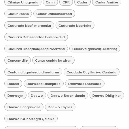
Cilmiga Unugyada
Ciriiri
CPR
Cudur
Cudur Amiibe
Cudur keene
Cudur Walbahaareed
Cudurada Neef-mareenka
Cudurada Neerfaha
Cudurka Dabeecadda Bulsho-diid
Cudurka Dhaqdhaqaaqa Neerfaha
Cudurka gaaska(Gastritis)
Cuncun-dile
Cunto cunida ka xiran
Cunto nafaqadeeda dheelitiran
Cuqdada Cayilka iyo Cuntada
Daacsi
Daawada Dhanjafka
Daawada Duumada
Daaweyn
Daawo
Daawo Barar-damis
Daawo Dhiig-kar
Daawo Fangas-dile
Daawo Fayras
Daawo Ka-hortagta Qalalka