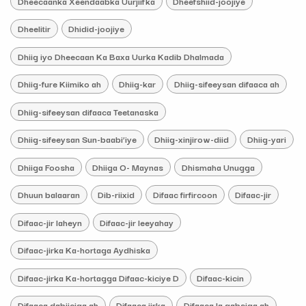
Dheecaanka Xeendaabka Uurjiifka
Dheefshiid-joojiye
Dheelitir
Dhidid-joojiye
Dhiig iyo Dheecaan Ka Baxa Uurka Kadib Dhalmada
Dhiig-fure Kiimiko ah
Dhiig-kar
Dhiig-sifeeysan difaaca ah
Dhiig-sifeeysan difaaca Teetanaska
Dhiig-sifeeysan Sun-baabi’iye
Dhiig-xinjirow-diid
Dhiig-yari
Dhiiga Foosha
Dhiiga O- Maynas
Dhismaha Unugga
Dhuun balaaran
Dib-riixid
Difaac firfircoon
Difaac-jir
Difaac-jir laheyn
Difaac-jir leeyahay
Difaac-jirka Ka-hortaga Aydhiska
Difaac-jirka Ka-hortagga Difaac-kiciye D
Difaac-kicin
Difaaca dabiiciga ah
Difaaca jirka
Difaaca la qabsiga ah