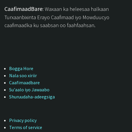
CaafimaadBare
: Waxaan ka heleesaa halkaan
Turxaanbixinta Erayo Caafimaad iyo Mowduucyo
caafimaadka ku saabsan oo faahfaahsan.
Bogga Hore
Nala soo xiriir
Caafimaadbare
Su'aalo iyo Jawaabo
Shuruudaha-adeegsiga
Privacy policy
Terms of service