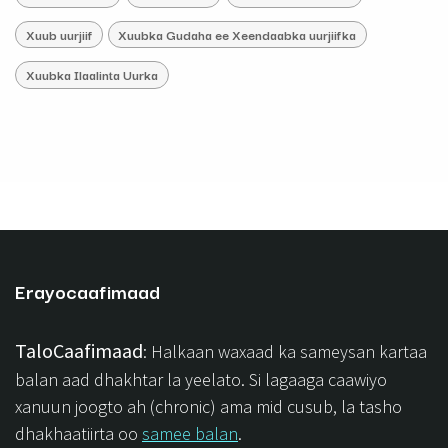
Xuub uurjiif
Xuubka Gudaha ee Xeendaabka uurjiifka
Xuubka Ilaalinta Uurka
Erayocaafimaad
TaloCaafimaad
: Halkaan waxaad ka sameysan kartaa
balan aad dhakhtar la yeelato. Si lagaaga caawiyo
xanuun joogto ah (chronic) ama mid cusub, la tasho
dhakhaatiirta oo
samee balan
.