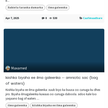
b...
Xubinta taranka dumarka
ilmo galeenka
Apr 7, 2025
0
530
Caafimaadbare
Maxamed
kiishka biyaha ee ilma galeenka -- amniotic sac (bag
of waters)
Kiishka biyaha ee ilma galeenka: xuub biyo ka buuxa oo cunuga ku dhex
jiro. Biyaha ilmagaleenka kuwaas oo cunuga daboola. sidoo kale loo
yaqaano bag of waters ....
ilmo galeenka
kiishka biyaha ee ilma galeenka