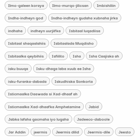
Ilmo-galeen koraya
Ilmo-murqo-jilicsan
Imbishiliin
Indha-indheyn god
Indha-indheyn gudaha xubnaha jirka
indhaha
indheyn uurjiifka
Isbitaal luqadiisa
Isbitaal shaqaalahiis
Isbitaalada Muqdisho
Isbitaalka qeybihiis
Isfiilito
Isha
Isha Caajiska ah
isku buuqa
Isku-dhaga laba xuub ee Isha
isku-furanka-dabada
Iskudhiska Sonkorta
Isticmaalka Daawada si Xad-dhaaf ah
Isticmaalka Xad-dhaafka Amphetamine
Jabid
Jabka lafaha gacmaha iyo lugaha
Jadeeco-daboole
Jar Addin
jeermis
Jeermis dilid
Jeermis-dile
Jeesto