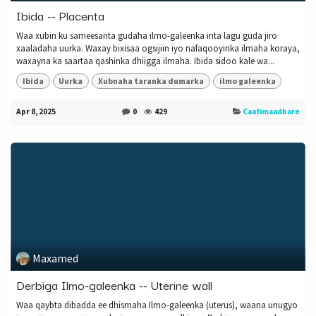
Ibida -- Placenta
Waa xubin ku sameesanta gudaha ilmo-galeenka inta lagu guda jiro
xaaladaha uurka. Waxay bixisaa ogsijiin iyo nafaqooyinka ilmaha koraya,
waxayna ka saartaa qashinka dhiigga ilmaha. Ibida sidoo kale wa...
Ibida
Uurka
Xubnaha taranka dumarka
ilmo galeenka
Apr 8, 2025
0
429
Caafimaadbare
Maxamed
Derbiga Ilmo-galeenka -- Uterine wall
Waa qaybta dibadda ee dhismaha Ilmo-galeenka (uterus), waana unugyo