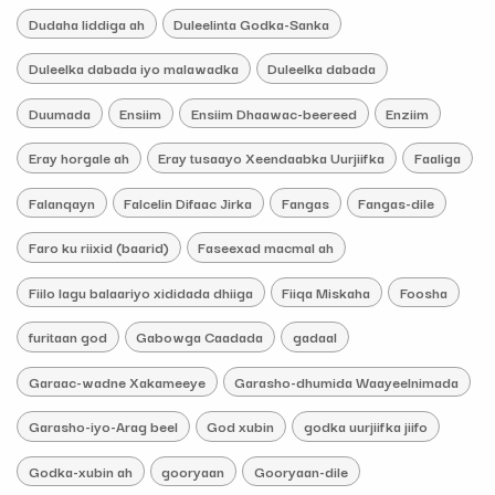
Dudaha liddiga ah
Duleelinta Godka-Sanka
Duleelka dabada iyo malawadka
Duleelka dabada
Duumada
Ensiim
Ensiim Dhaawac-beereed
Enziim
Eray horgale ah
Eray tusaayo Xeendaabka Uurjiifka
Faaliga
Falanqayn
Falcelin Difaac Jirka
Fangas
Fangas-dile
Faro ku riixid (baarid)
Faseexad macmal ah
Fiilo lagu balaariyo xididada dhiiga
Fiiqa Miskaha
Foosha
furitaan god
Gabowga Caadada
gadaal
Garaac-wadne Xakameeye
Garasho-dhumida Waayeelnimada
Garasho-iyo-Arag beel
God xubin
godka uurjiifka jiifo
Godka-xubin ah
gooryaan
Gooryaan-dile