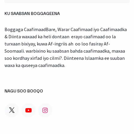
KU SAABSAN BOGGAGEENA
Boggaga CaafimaadBare, Warar Caafimaad iyo Caafimaadka
& Diinta waxaad ka heli dontaan erayo caafimaad oo la
turxaan bixiyay, kuwa Af-ingriis ah oo loo fasiray Af-
Soomaali. warbixino ku saabsan bahda caafimaadka, maxaa
soo kordhay xirfad iyo cilmi?. Diinteena Islaamka ee suuban
waxa ka quseeya caafimaadka.
NAGU SOO BOOQO