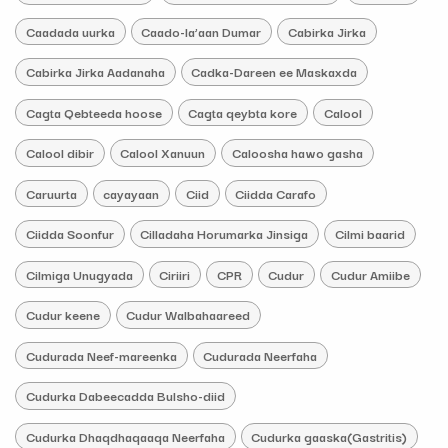
Caadada uurka
Caado-la’aan Dumar
Cabirka Jirka
Cabirka Jirka Aadanaha
Cadka-Dareen ee Maskaxda
Cagta Qebteeda hoose
Cagta qeybta kore
Calool
Calool dibir
Calool Xanuun
Caloosha hawo gasha
Caruurta
cayayaan
Ciid
Ciidda Carafo
Ciidda Soonfur
Cilladaha Horumarka Jinsiga
Cilmi baarid
Cilmiga Unugyada
Ciriiri
CPR
Cudur
Cudur Amiibe
Cudur keene
Cudur Walbahaareed
Cudurada Neef-mareenka
Cudurada Neerfaha
Cudurka Dabeecadda Bulsho-diid
Cudurka Dhaqdhaqaaqa Neerfaha
Cudurka gaaska(Gastritis)