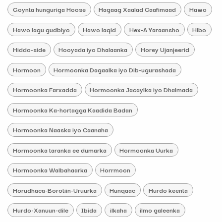
Goynta hunguriga Hoose
Hagaag Xaalad Caafimaad
Hawo
Hawo lagu gudbiyo
Hawo laqid
Hex-A Yaraansho
Hibo
Hiddo-side
Hooyada iyo Dhalaanka
Horey Ujanjeerid
Hormoon
Hormoonka Dagaalka iyo Dib-ugurashada
Hormoonka Farxadda
Hormoonka Jacaylka iyo Dhalmada
Hormoonka Ka-hortagga Kaadida Badan
Hormoonka Naaska iyo Caanaha
Hormoonka taranka ee dumarka
Hormoonka Uurka
Hormoonka Walbahaarka
Horrmoon
Horudhaca-Borotiin-Uruurka
Hunqaac
Hurdo keenta
Hurdo-Xanuun-dile
Ibida
ilkaha
ilmo galeenka