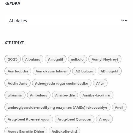
KEYDKA
XIRIIRIYE
2025
A balaas
A nagatif
aalkolo
Aamyl Naytreyt
Aan lagudin
Aan oksijiin lahayn
AB balaas
AB nagatif
Addin Jaris
Adeegyada rugta caafimaadka
Af ur
albumiin
Ambalaas
Amiibe-dile
Amiibe-la-xiriira
aminoglycoside-modifying enzymes (AMEs) iskacaabiye
Anvil
Arag-beel Ku-meel-gaar
Arag-beel Qarsoon
Araga
Asaas Borotiin Dhise
Asitokolin-diid