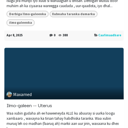
isugu jira murqo iyo xuub si wanaagsan u dhisan. Derbigan wuxuu door
muhiim ah ka ciyaaraa wareegga caadada , uur-qaadista, iyo dhal...
Derbiga Ilmo-galeenka
Xubnaha taranka dumarka
ilmo galeenka
Apr 8, 2025
0
388
Caafimaadbare
Maxamed
Ilmo-galeen -- Uterus
Waa xubin gudaha ah ee haweeneyda ALLE ku abuuray si uurka loogu
xambaaro , waxayna ka tirsan tahay habdhiska taranka. Waa xubin
muruq leh oo madhan (faaruq ah) markii aan uur jirin, waxaana ku dhex