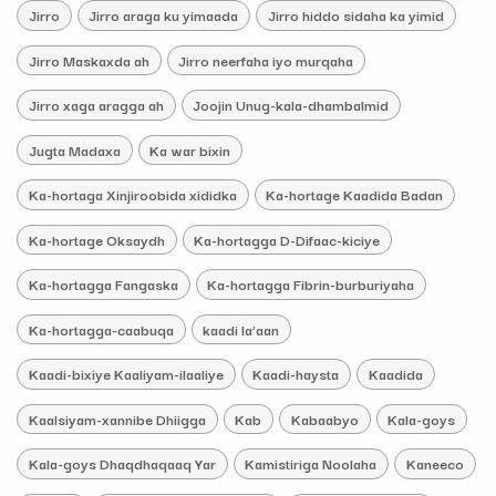
Jirro
Jirro araga ku yimaada
Jirro hiddo sidaha ka yimid
Jirro Maskaxda ah
Jirro neerfaha iyo murqaha
Jirro xaga aragga ah
Joojin Unug-kala-dhambalmid
Jugta Madaxa
Ka war bixin
Ka-hortaga Xinjiroobida xididka
Ka-hortage Kaadida Badan
Ka-hortage Oksaydh
Ka-hortagga D-Difaac-kiciye
Ka-hortagga Fangaska
Ka-hortagga Fibrin-burburiyaha
Ka-hortagga-caabuqa
kaadi la’aan
Kaadi-bixiye Kaaliyam-ilaaliye
Kaadi-haysta
Kaadida
Kaalsiyam-xannibe Dhiigga
Kab
Kabaabyo
Kala-goys
Kala-goys Dhaqdhaqaaq Yar
Kamistiriga Noolaha
Kaneeco