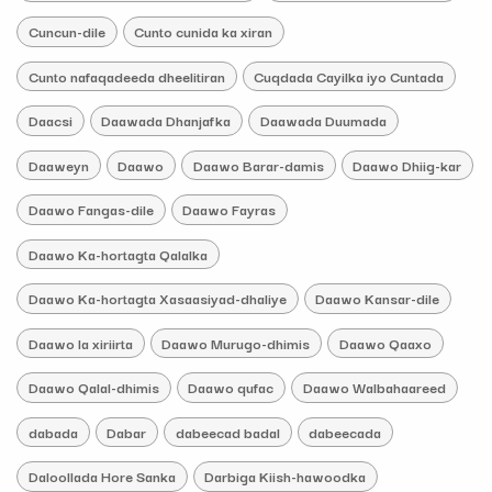
Cuncun-dile
Cunto cunida ka xiran
Cunto nafaqadeeda dheelitiran
Cuqdada Cayilka iyo Cuntada
Daacsi
Daawada Dhanjafka
Daawada Duumada
Daaweyn
Daawo
Daawo Barar-damis
Daawo Dhiig-kar
Daawo Fangas-dile
Daawo Fayras
Daawo Ka-hortagta Qalalka
Daawo Ka-hortagta Xasaasiyad-dhaliye
Daawo Kansar-dile
Daawo la xiriirta
Daawo Murugo-dhimis
Daawo Qaaxo
Daawo Qalal-dhimis
Daawo qufac
Daawo Walbahaareed
dabada
Dabar
dabeecad badal
dabeecada
Daloollada Hore Sanka
Darbiga Kiish-hawoodka