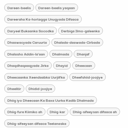
Dareen-beelis
Dareen-beelis yaqaan
Dareeraha Ka-hortagga Unugyada Difaaca
Daryeel Bukaanka Socodka
Derbiga Ilmo-galeenka
Dhaawacyada Caruurta
Dhalada-daawada-Cirbada
Dhalasho Addin-la’aan
Dhalmada
Dhanjaf
Dhaqdhaqaaqyada Jirka
Dhayid
Dheecaan
Dheecaanka Xeendaabka Uurjiifka
Dheefshiid-joojiye
Dheelitir
Dhidid-joojiye
Dhiig iyo Dheecaan Ka Baxa Uurka Kadib Dhalmada
Dhiig-fure Kiimiko ah
Dhiig-kar
Dhiig-sifeeysan difaaca ah
Dhiig-sifeeysan difaaca Teetanaska