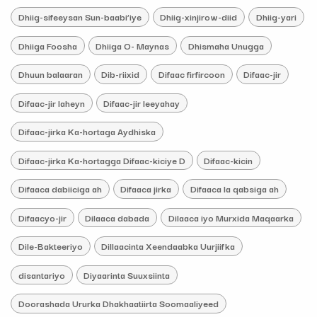
Dhiig-sifeeysan Sun-baabi’iye
Dhiig-xinjirow-diid
Dhiig-yari
Dhiiga Foosha
Dhiiga O- Maynas
Dhismaha Unugga
Dhuun balaaran
Dib-riixid
Difaac firfircoon
Difaac-jir
Difaac-jir laheyn
Difaac-jir leeyahay
Difaac-jirka Ka-hortaga Aydhiska
Difaac-jirka Ka-hortagga Difaac-kiciye D
Difaac-kicin
Difaaca dabiiciga ah
Difaaca jirka
Difaaca la qabsiga ah
Difaacyo-jir
Dilaaca dabada
Dilaaca iyo Murxida Maqaarka
Dile-Bakteeriyo
Dillaacinta Xeendaabka Uurjiifka
disantariyo
Diyaarinta Suuxsiinta
Doorashada Ururka Dhakhaatiirta Soomaaliyeed