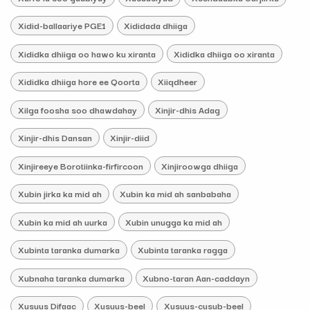
Xidid-ballaariye PGE1
Xididada dhiiga
Xididka dhiiga oo hawo ku xiranta
Xididka dhiiga oo xiranta
Xididka dhiiga hore ee Qoorta
Xiiqdheer
Xilga foosha soo dhawdahay
Xinjir-dhis Adag
Xinjir-dhis Dansan
Xinjir-diid
Xinjireeye Borotiinka-firfircoon
Xinjiroowga dhiiga
Xubin jirka ka mid ah
Xubin ka mid ah sanbabaha
Xubin ka mid ah uurka
Xubin unugga ka mid ah
Xubinta taranka dumarka
Xubinta taranka ragga
Xubnaha taranka dumarka
Xubno-taran Aan-caddayn
Xusuus Difaac
Xusuus-beel
Xusuus-cusub-beel