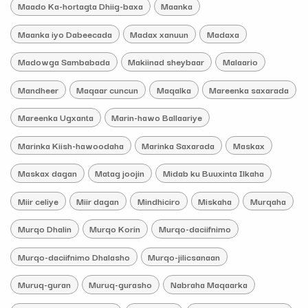
Maado Ka-hortagta Dhiig-baxa
Maanka
Maanka iyo Dabeecada
Madax xanuun
Madaxa
Madowga Sambabada
Makiinad sheybaar
Malaario
Mandheer
Maqaar cuncun
Maqalka
Mareenka saxarada
Mareenka Ugxanta
Marin-hawo Ballaariye
Marinka Kiish-hawoodaha
Marinka Saxarada
Maskax
Maskax dagan
Matag joojin
Midab ku Buuxinta Ilkaha
Miir celiye
Miir dagan
Mindhiciro
Miskaha
Murqaha
Murqo Dhalin
Murqo Korin
Murqo-daciifnimo
Murqo-daciifnimo Dhalasho
Murqo-jilicsanaan
Muruq-guran
Muruq-gurasho
Nabraha Maqaarka