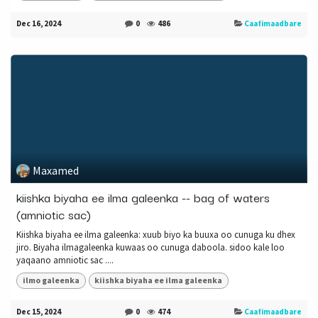
Dec 16, 2024
0
486
Caafimaadbare
Maxamed
kiishka biyaha ee ilma galeenka -- bag of waters
(amniotic sac)
Kiishka biyaha ee ilma galeenka: xuub biyo ka buuxa oo cunuga ku dhex
jiro. Biyaha ilmagaleenka kuwaas oo cunuga daboola. sidoo kale loo
yaqaano amniotic sac ....
ilmo galeenka
kiishka biyaha ee ilma galeenka
Dec 15, 2024
0
474
Caafimaadbare