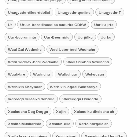
Unugyada-dilaa-dabiici
Unugyada-qaniina
Unugyada-T
Ur
Uruur-borotiineed ee cudurka GDhW
Uur ku jirta
Uur-bacraminta
Uur-Beermida
Uurjiifka
Uurka
Waal Gal Wadnaha
Waal Laba-baal Wadnaha
Waal Saddex-baal Wadnaha
Waal Sambab Wadnaha
Waali-tire
Wadnaha
Walbahaar
Walwasan
Warbixin Sheybaar
Warbixin-ogaal Bakteeriya
wareega duleelka dabada
Wareegga Caadada
Xaaladaha Deg Degga
Xajiin
Xalaad ku dhalasha ah
Xanibe Muskarinik
Xanuun-dile
Xarfo horgale ah
Xarfo la soo gaabiyay
Xasaasiyad
Xeendaabka Uurjiifka