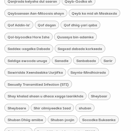
Qanjirada kelyaha dul saaran
Qayb-Godka ah
Qaybsanaan Aan-Mitoosis ahayn
Qeyb ka mid ah Maskaxda
Qof Addin-la’
Qof dagan
Qof dhiig-yari qaba
Qol-biyoodka Hore Isha
Qusaaya bin-adamka
Saddex-xagalka Dabada
Sagxad dabada korkeeda
Saldiga awooda unuga
Sanadle
Sanbabada
Sariir
Sawiridda Xeendaabka Uurjiifka
Saynta-Mindhicirada
Sexually Transmitted Infection (STI)
Shay khalad ahaan u dhaca xagga taariikhda
Sheybaar
Sheybaare
Shir cilmiyeedka 1aad
shuban
Shuban Dhiig-amiibe
Shuban-joojin
Socodka Bukaanka