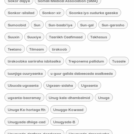
Sokor dajiye
Somali Medical Association (SMA)
Sonkor-silsilad
Sonkor-xir
Soonka iyo cudurka gaaska
Sumoobid
Sun
Sun-baabi’iye
Sun-gal
Sun-garasho
Suuxin
Suuxiye
Taariikh Caafimaad
Takhasus
Teetano
Tilmaam
tirakoob
tirakoobka sariiraha isbitaalka
Treponema pallidum
Tusaale
tuunjiga cuuryaanka
u guur galida dabeecada asalkeeda
Ubucda ugxaanta
Ugxaan-sidaha
Ugxaanta
ugxanta-bacramay
Unug-kala-dhambalmid
Unuga
Unuga Ka-hortaga Rh
Unugga-Kowaad
Unugyada dhiiga-cad
Unugyada-B
Unugyada-daafaca-degdegga
Unugyada-dareeriyaha