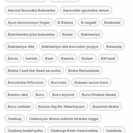
Awood Socodka Bukaanka
Awoodda-gacmaha siman
Ayon Ammooniya Togan
B Balaas
B nagatif
Baabasiir
Baaritaanka jirka bukaanka
Badar
Bakteeriya
Bakteeriya-dile
Bakteeriya-dile borootiin-joojiye
Balwada
Baras
barida
Beer
Beerka
Bidaar
Biif baaf
Bilaha 7aad ilaa 9aad ee uurka
Bisha Ramaadaan
Borotiinka-firfircoon
Borrotiin
Bukaan socon kara
Bulsho-diid
Buro
Buro biyood
Buro Dhalaal-ilkeed
Buro-xididan
Buuxin Ilig Bir-Meerkiyuuri
Buuxinta ilkaha
Caabuq
Caabuq ku dhaca xubinta taranka ragga
Caabuq-baabi’iyaha
Caabuqa Kiish-hawoodaha
Caadada