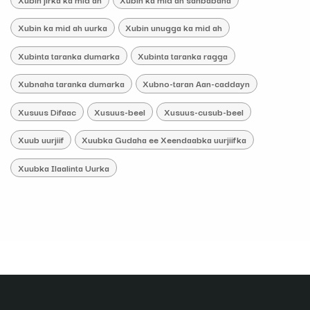
Xubin ka mid ah uurka
Xubin unugga ka mid ah
Xubinta taranka dumarka
Xubinta taranka ragga
Xubnaha taranka dumarka
Xubno-taran Aan-caddayn
Xusuus Difaac
Xusuus-beel
Xusuus-cusub-beel
Xuub uurjiif
Xuubka Gudaha ee Xeendaabka uurjiifka
Xuubka Ilaalinta Uurka