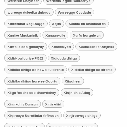
Warbixin Sheybaar
Warbixin-ogaal Bakteeriya
wareega duleelka dabada
Wareegga Caadada
Xaaladaha Deg Degga
Xajiin
Xalaad ku dhalasha ah
Xanibe Muskarinik
Xanuun-dile
Xarfo horgale ah
Xarfo la soo gaabiyay
Xasaasiyad
Xeendaabka Uurjiifka
Xidid-ballaariye PGE1
Xididada dhiiga
Xididka dhiiga oo hawo ku xiranta
Xididka dhiiga oo xiranta
Xididka dhiiga hore ee Qoorta
Xiiqdheer
Xilga foosha soo dhawdahay
Xinjir-dhis Adag
Xinjir-dhis Dansan
Xinjir-diid
Xinjireeye Borotiinka-firfircoon
Xinjiroowga dhiiga
Xubin jirka ka mid ah
Xubin ka mid ah sanbabaha