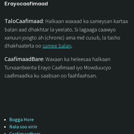
Erayocaafimaad
TaloCaafimaad
: Halkaan waxaad ka sameysan kartaa
balan aad dhakhtar la yeelato. Si lagaaga caawiyo
xanuun joogto ah (chronic) ama mid cusub, la tasho
dhakhaatiirta oo
samee balan
.
CaafimaadBare
: Waxaan ka heleesaa halkaan
Turxaanbixinta Erayo Caafimaad iyo Mowduucyo
caafimaadka ku saabsan oo faahfaahsan.
Bogga Hore
Nala soo xiriir
Caafimaadbare