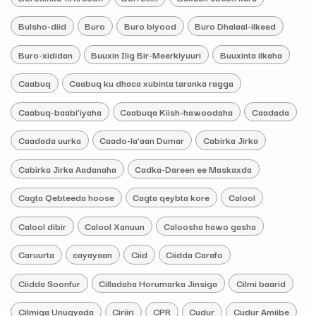
Bulsho-diid
Buro
Buro biyood
Buro Dhalaal-ilkeed
Buro-xididan
Buuxin Ilig Bir-Meerkiyuuri
Buuxinta ilkaha
Caabuq
Caabuq ku dhaca xubinta taranka ragga
Caabuq-baabi’iyaha
Caabuqa Kiish-hawoodaha
Caadada
Caadada uurka
Caado-la’aan Dumar
Cabirka Jirka
Cabirka Jirka Aadanaha
Cadka-Dareen ee Maskaxda
Cagta Qebteeda hoose
Cagta qeybta kore
Calool
Calool dibir
Calool Xanuun
Caloosha hawo gasha
Caruurta
cayayaan
Ciid
Ciidda Carafo
Ciidda Soonfur
Cilladaha Horumarka Jinsiga
Cilmi baarid
Cilmiga Unugyada
Ciriiri
CPR
Cudur
Cudur Amiibe