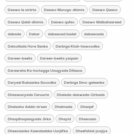
Daawo la xiriirta
Daawo Murugo-dhimis
Daawo Qaaxo
Daawo Qalal-dhimis
Daawo qufac
Daawo Walbahaareed
dabada
Dabar
dabeecad badal
dabeecada
Daloollada Hore Sanka
Darbiga Kiish-hawoodka
Dareen-beelis
Dareen-beelis yaqaan
Dareeraha Ka-hortagga Unugyada Difaaca
Daryeel Bukaanka Socodka
Derbiga Ilmo-galeenka
Dhaawacyada Caruurta
Dhalada-daawada-Cirbada
Dhalasho Addin-la’aan
Dhalmada
Dhanjaf
Dhaqdhaqaaqyada Jirka
Dhayid
Dheecaan
Dheecaanka Xeendaabka Uurjiifka
Dheefshiid-joojiye