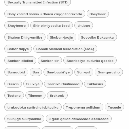
Sexually Transmitted Infection (STI)
Shay khalad ahaan u dhaca xagga taariikhda
Sheybaar
Sheybaare
Shir cilmiyeedka 1aad
shuban
Shuban Dhiig-amiibe
Shuban-joojin
Socodka Bukaanka
Sokor dajiye
Somali Medical Association (SMA)
Sonkor-silsilad
Sonkor-xir
Soonka iyo cudurka gaaska
Sumoobid
Sun
Sun-baabi’iye
Sun-gal
Sun-garasho
Suuxin
Suuxiye
Taariikh Caafimaad
Takhasus
Teetano
Tilmaam
tirakoob
tirakoobka sariiraha isbitaalka
Treponema pallidum
Tusaale
tuunjiga cuuryaanka
u guur galida dabeecada asalkeeda