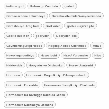
furitaan god
Gabowga Caadada
gadaal
Garaac-wadne Xakameeye
Garasho-dhumida Waayeelnimada
Garasho-iyo-Arag beel
God xubin
godka uurjiifka jiifo
Godka-xubin ah
gooryaan
Gooryaan-dile
Goynta hunguriga Hoose
Hagaag Xaalad Caafimaad
Hawo
Hawo lagu gudbiyo
Hawo laqid
Hex-A Yaraansho
Hibo
Hiddo-side
Hooyada iyo Dhalaanka
Horey Ujanjeerid
Hormoon
Hormoonka Dagaalka iyo Dib-ugurashada
Hormoonka Farxadda
Hormoonka Jacaylka iyo Dhalmada
Hormoonka Ka-hortagga Kaadida Badan
Hormoonka Naaska iyo Caanaha