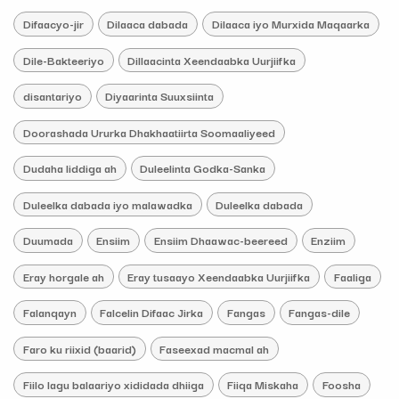
Difaacyo-jir
Dilaaca dabada
Dilaaca iyo Murxida Maqaarka
Dile-Bakteeriyo
Dillaacinta Xeendaabka Uurjiifka
disantariyo
Diyaarinta Suuxsiinta
Doorashada Ururka Dhakhaatiirta Soomaaliyeed
Dudaha liddiga ah
Duleelinta Godka-Sanka
Duleelka dabada iyo malawadka
Duleelka dabada
Duumada
Ensiim
Ensiim Dhaawac-beereed
Enziim
Eray horgale ah
Eray tusaayo Xeendaabka Uurjiifka
Faaliga
Falanqayn
Falcelin Difaac Jirka
Fangas
Fangas-dile
Faro ku riixid (baarid)
Faseexad macmal ah
Fiilo lagu balaariyo xididada dhiiga
Fiiqa Miskaha
Foosha