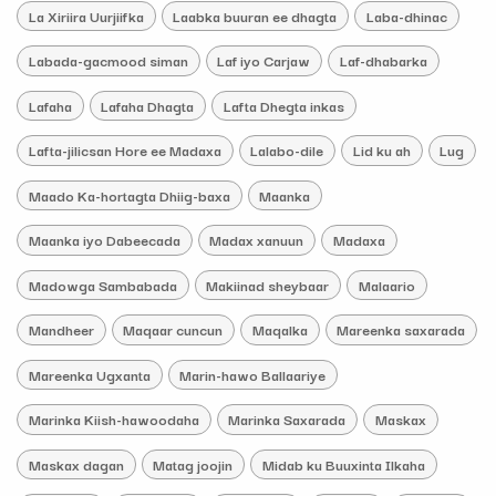
La Xiriira Uurjiifka
Laabka buuran ee dhagta
Laba-dhinac
Labada-gacmood siman
Laf iyo Carjaw
Laf-dhabarka
Lafaha
Lafaha Dhagta
Lafta Dhegta inkas
Lafta-jilicsan Hore ee Madaxa
Lalabo-dile
Lid ku ah
Lug
Maado Ka-hortagta Dhiig-baxa
Maanka
Maanka iyo Dabeecada
Madax xanuun
Madaxa
Madowga Sambabada
Makiinad sheybaar
Malaario
Mandheer
Maqaar cuncun
Maqalka
Mareenka saxarada
Mareenka Ugxanta
Marin-hawo Ballaariye
Marinka Kiish-hawoodaha
Marinka Saxarada
Maskax
Maskax dagan
Matag joojin
Midab ku Buuxinta Ilkaha