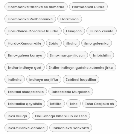
Hormoonka taranka ee dumarka
Hormoonka Uurka
Hormoonka Walbahaarka
Horrmoon
Horudhaca-Borotiin-Uruurka
Hunqaac
Hurdo keenta
Hurdo-Xanuun-dile
Ibida
ilkaha
ilmo galeenka
Ilmo-galeen koraya
Ilmo-murqo-jilicsan
Imbishiliin
Indha-indheyn god
Indha-indheyn gudaha xubnaha jirka
indhaha
indheyn uurjiifka
Isbitaal luqadiisa
Isbitaal shaqaalahiis
Isbitaalada Muqdisho
Isbitaalka qeybihiis
Isfiilito
Isha
Isha Caajiska ah
isku buuqa
Isku-dhaga laba xuub ee Isha
isku-furanka-dabada
Iskudhiska Sonkorta