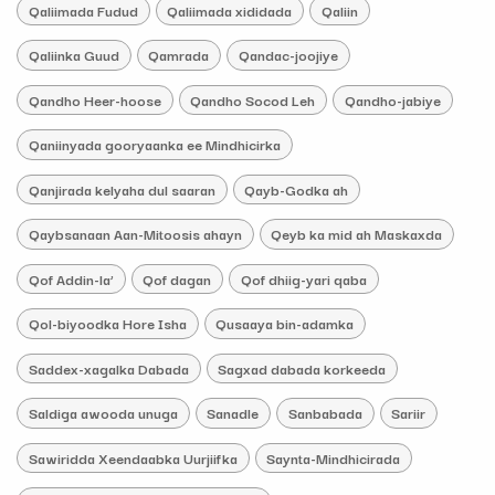
Qaliimada Fudud
Qaliimada xididada
Qaliin
Qaliinka Guud
Qamrada
Qandac-joojiye
Qandho Heer-hoose
Qandho Socod Leh
Qandho-jabiye
Qaniinyada gooryaanka ee Mindhicirka
Qanjirada kelyaha dul saaran
Qayb-Godka ah
Qaybsanaan Aan-Mitoosis ahayn
Qeyb ka mid ah Maskaxda
Qof Addin-la’
Qof dagan
Qof dhiig-yari qaba
Qol-biyoodka Hore Isha
Qusaaya bin-adamka
Saddex-xagalka Dabada
Sagxad dabada korkeeda
Saldiga awooda unuga
Sanadle
Sanbabada
Sariir
Sawiridda Xeendaabka Uurjiifka
Saynta-Mindhicirada