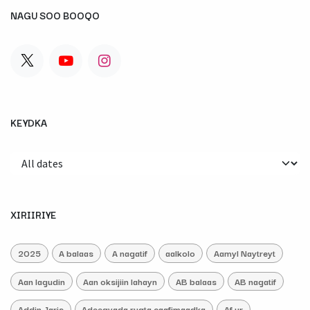
NAGU SOO BOOQO
KEYDKA
XIRIIRIYE
2025
A balaas
A nagatif
aalkolo
Aamyl Naytreyt
Aan lagudin
Aan oksijiin lahayn
AB balaas
AB nagatif
Addin Jaris
Adeegyada rugta caafimaadka
Af ur