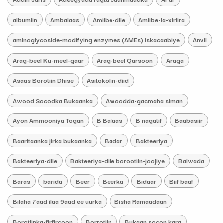
albumiin
Ambalaas
Amiibe-dile
Amiibe-la-xiriira
aminoglycoside-modifying enzymes (AMEs) iskacaabiye
Anvil
Arag-beel Ku-meel-gaar
Arag-beel Qarsoon
Araga
Asaas Borotiin Dhise
Asitokolin-diid
Awood Socodka Bukaanka
Awoodda-gacmaha siman
Ayon Ammooniya Togan
B Balaas
B nagatif
Baabasiir
Baaritaanka jirka bukaanka
Badar
Bakteeriya
Bakteeriya-dile
Bakteeriya-dile borootiin-joojiye
Balwada
Baras
barida
Beer
Beerka
Bidaar
Biif baaf
Bilaha 7aad ilaa 9aad ee uurka
Bisha Ramaadaan
Borotiinka-firfircoon
Borrotiin
Bukaan socon kara