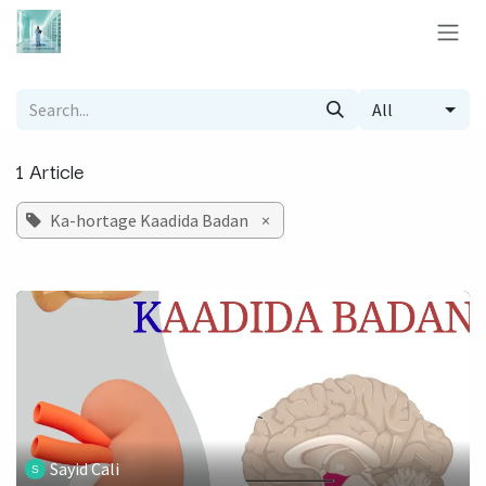
Skip to Content
All
1 Article
Ka-hortage Kaadida Badan
×
Sayid Cali