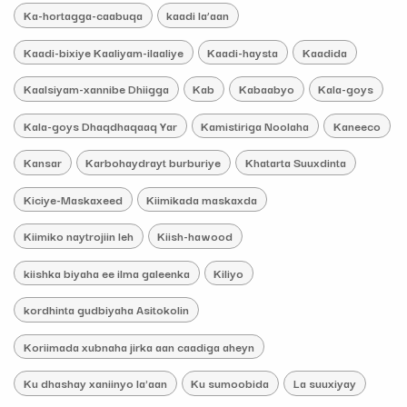
Ka-hortagga-caabuqa
kaadi la’aan
Kaadi-bixiye Kaaliyam-ilaaliye
Kaadi-haysta
Kaadida
Kaalsiyam-xannibe Dhiigga
Kab
Kabaabyo
Kala-goys
Kala-goys Dhaqdhaqaaq Yar
Kamistiriga Noolaha
Kaneeco
Kansar
Karbohaydrayt burburiye
Khatarta Suuxdinta
Kiciye-Maskaxeed
Kiimikada maskaxda
Kiimiko naytrojiin leh
Kiish-hawood
kiishka biyaha ee ilma galeenka
Kiliyo
kordhinta gudbiyaha Asitokolin
Koriimada xubnaha jirka aan caadiga aheyn
Ku dhashay xaniinyo la'aan
Ku sumoobida
La suuxiyay