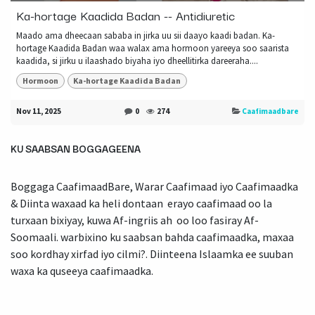
Ka-hortage Kaadida Badan -- Antidiuretic
Maado ama dheecaan sababa in jirka uu sii daayo kaadi badan. Ka-
hortage Kaadida Badan waa walax ama hormoon yareeya soo saarista
kaadida, si jirku u ilaashado biyaha iyo dheellitirka dareeraha....
Hormoon
Ka-hortage Kaadida Badan
Nov 11, 2025
0
274
Caafimaadbare
KU SAABSAN BOGGAGEENA
Boggaga CaafimaadBare, Warar Caafimaad iyo Caafimaadka
& Diinta waxaad ka heli dontaan erayo caafimaad oo la
turxaan bixiyay, kuwa Af-ingriis ah oo loo fasiray Af-
Soomaali. warbixino ku saabsan bahda caafimaadka, maxaa
soo kordhay xirfad iyo cilmi?. Diinteena Islaamka ee suuban
waxa ka quseeya caafimaadka.