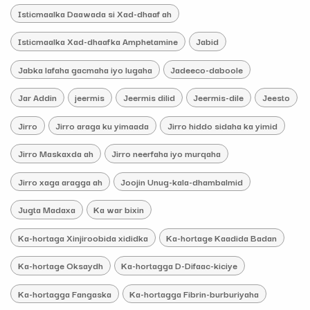
Isticmaalka Daawada si Xad-dhaaf ah
Isticmaalka Xad-dhaafka Amphetamine
Jabid
Jabka lafaha gacmaha iyo lugaha
Jadeeco-daboole
Jar Addin
jeermis
Jeermis dilid
Jeermis-dile
Jeesto
Jirro
Jirro araga ku yimaada
Jirro hiddo sidaha ka yimid
Jirro Maskaxda ah
Jirro neerfaha iyo murqaha
Jirro xaga aragga ah
Joojin Unug-kala-dhambalmid
Jugta Madaxa
Ka war bixin
Ka-hortaga Xinjiroobida xididka
Ka-hortage Kaadida Badan
Ka-hortage Oksaydh
Ka-hortagga D-Difaac-kiciye
Ka-hortagga Fangaska
Ka-hortagga Fibrin-burburiyaha