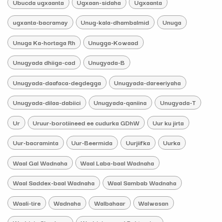
Ubucda ugxaanta
Ugxaan-sidaha
Ugxaanta
ugxanta-bacramay
Unug-kala-dhambalmid
Unuga
Unuga Ka-hortaga Rh
Unugga-Kowaad
Unugyada dhiiga-cad
Unugyada-B
Unugyada-daafaca-degdegga
Unugyada-dareeriyaha
Unugyada-dilaa-dabiici
Unugyada-qaniina
Unugyada-T
Ur
Uruur-borotiineed ee cudurka GDhW
Uur ku jirta
Uur-bacraminta
Uur-Beermida
Uurjiifka
Uurka
Waal Gal Wadnaha
Waal Laba-baal Wadnaha
Waal Saddex-baal Wadnaha
Waal Sambab Wadnaha
Waali-tire
Wadnaha
Walbahaar
Walwasan