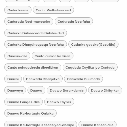
Cudur keene
Cudur Walbahaareed
Cudurada Neef-mareenka
Cudurada Neerfaha
Cudurka Dabeecadda Bulsho-diid
Cudurka Dhaqdhaqaaqa Neerfaha
Cudurka gaaska(Gastritis)
Cuncun-dile
Cunto cunida ka xiran
Cunto nafaqadeeda dheelitiran
Cuqdada Cayilka iyo Cuntada
Daacsi
Daawada Dhanjafka
Daawada Duumada
Daaweyn
Daawo
Daawo Barar-damis
Daawo Dhiig-kar
Daawo Fangas-dile
Daawo Fayras
Daawo Ka-hortagta Qalalka
Daawo Ka-hortagta Xasaasiyad-dhaliye
Daawo Kansar-dile