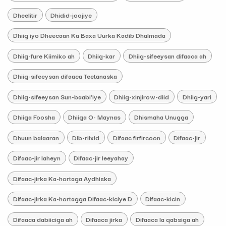
Dheelitir
Dhidid-joojiye
Dhiig iyo Dheecaan Ka Baxa Uurka Kadib Dhalmada
Dhiig-fure Kiimiko ah
Dhiig-kar
Dhiig-sifeeysan difaaca ah
Dhiig-sifeeysan difaaca Teetanaska
Dhiig-sifeeysan Sun-baabi’iye
Dhiig-xinjirow-diid
Dhiig-yari
Dhiiga Foosha
Dhiiga O- Maynas
Dhismaha Unugga
Dhuun balaaran
Dib-riixid
Difaac firfircoon
Difaac-jir
Difaac-jir laheyn
Difaac-jir leeyahay
Difaac-jirka Ka-hortaga Aydhiska
Difaac-jirka Ka-hortagga Difaac-kiciye D
Difaac-kicin
Difaaca dabiiciga ah
Difaaca jirka
Difaaca la qabsiga ah