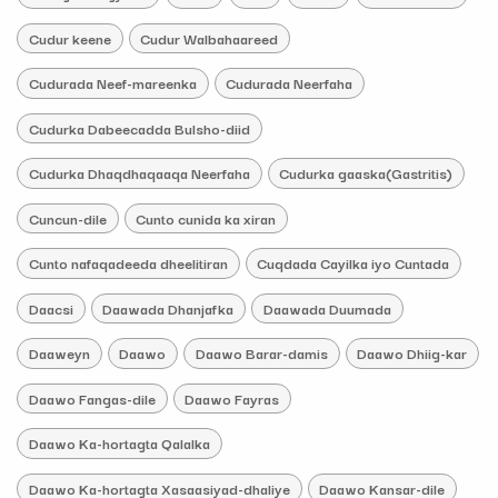
Cudur keene
Cudur Walbahaareed
Cudurada Neef-mareenka
Cudurada Neerfaha
Cudurka Dabeecadda Bulsho-diid
Cudurka Dhaqdhaqaaqa Neerfaha
Cudurka gaaska(Gastritis)
Cuncun-dile
Cunto cunida ka xiran
Cunto nafaqadeeda dheelitiran
Cuqdada Cayilka iyo Cuntada
Daacsi
Daawada Dhanjafka
Daawada Duumada
Daaweyn
Daawo
Daawo Barar-damis
Daawo Dhiig-kar
Daawo Fangas-dile
Daawo Fayras
Daawo Ka-hortagta Qalalka
Daawo Ka-hortagta Xasaasiyad-dhaliye
Daawo Kansar-dile