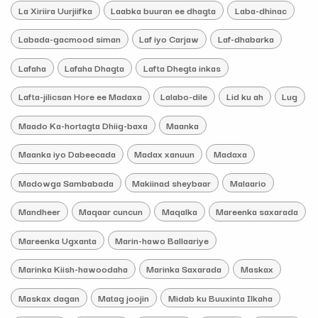
La Xiriira Uurjiifka
Laabka buuran ee dhagta
Laba-dhinac
Labada-gacmood siman
Laf iyo Carjaw
Laf-dhabarka
Lafaha
Lafaha Dhagta
Lafta Dhegta inkas
Lafta-jilicsan Hore ee Madaxa
Lalabo-dile
Lid ku ah
Lug
Maado Ka-hortagta Dhiig-baxa
Maanka
Maanka iyo Dabeecada
Madax xanuun
Madaxa
Madowga Sambabada
Makiinad sheybaar
Malaario
Mandheer
Maqaar cuncun
Maqalka
Mareenka saxarada
Mareenka Ugxanta
Marin-hawo Ballaariye
Marinka Kiish-hawoodaha
Marinka Saxarada
Maskax
Maskax dagan
Matag joojin
Midab ku Buuxinta Ilkaha