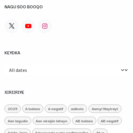
NAGU SOO BOOQO
KEYDKA
XIRIIRIYE
2025
A balaas
A nagatif
aalkolo
Aamyl Naytreyt
Aan lagudin
Aan oksijiin lahayn
AB balaas
AB nagatif
Addin Jaris
Adeegyada rugta caafimaadka
Af ur