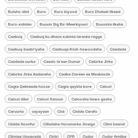
Bulsho-diid
Buro
Buro biyood
Buro Dhalaal-ilkeed
Buro-xididan
Buuxin Ilig Bir-Meerkiyuuri
Buuxinta ilkaha
Caabuq
Caabuq ku dhaca xubinta taranka ragga
Caabuq-baabi’iyaha
Caabuqa Kiish-hawoodaha
Caadada
Caadada uurka
Caado-la’aan Dumar
Cabirka Jirka
Cabirka Jirka Aadanaha
Cadka-Dareen ee Maskaxda
Cagta Qebteeda hoose
Cagta qeybta kore
Calool
Calool dibir
Calool Xanuun
Caloosha hawo gasha
Caruurta
cayayaan
Ciid
Ciidda Carafo
Ciidda Soonfur
Cilladaha Horumarka Jinsiga
Cilmi baarid
Cilmiga Unugyada
Ciriiri
CPR
Cudur
Cudur Amiibe