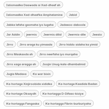
Isticmaalka Daawada si Xad-dhaaf ah
Isticmaalka Xad-dhaafka Amphetamine
Jabid
Jabka lafaha gacmaha iyo lugaha
Jadeeco-daboole
Jar Addin
jeermis
Jeermis dilid
Jeermis-dile
Jeesto
Jirro
Jirro araga ku yimaada
Jirro hiddo sidaha ka yimid
Jirro Maskaxda ah
Jirro neerfaha iyo murqaha
Jirro xaga aragga ah
Joojin Unug-kala-dhambalmid
Jugta Madaxa
Ka war bixin
Ka-hortaga Xinjiroobida xididka
Ka-hortage Kaadida Badan
Ka-hortage Oksaydh
Ka-hortagga D-Difaac-kiciye
Ka-hortagga Fangaska
Ka-hortagga Fibrin-burburiyaha