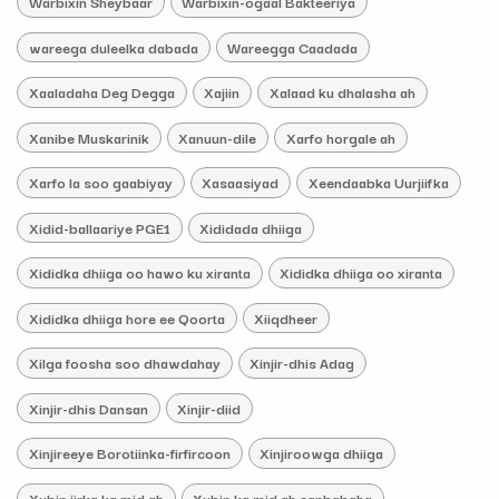
Warbixin Sheybaar
Warbixin-ogaal Bakteeriya
wareega duleelka dabada
Wareegga Caadada
Xaaladaha Deg Degga
Xajiin
Xalaad ku dhalasha ah
Xanibe Muskarinik
Xanuun-dile
Xarfo horgale ah
Xarfo la soo gaabiyay
Xasaasiyad
Xeendaabka Uurjiifka
Xidid-ballaariye PGE1
Xididada dhiiga
Xididka dhiiga oo hawo ku xiranta
Xididka dhiiga oo xiranta
Xididka dhiiga hore ee Qoorta
Xiiqdheer
Xilga foosha soo dhawdahay
Xinjir-dhis Adag
Xinjir-dhis Dansan
Xinjir-diid
Xinjireeye Borotiinka-firfircoon
Xinjiroowga dhiiga
Xubin jirka ka mid ah
Xubin ka mid ah sanbabaha