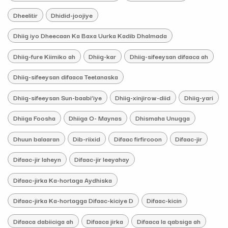
Dheelitir
Dhidid-joojiye
Dhiig iyo Dheecaan Ka Baxa Uurka Kadib Dhalmada
Dhiig-fure Kiimiko ah
Dhiig-kar
Dhiig-sifeeysan difaaca ah
Dhiig-sifeeysan difaaca Teetanaska
Dhiig-sifeeysan Sun-baabi’iye
Dhiig-xinjirow-diid
Dhiig-yari
Dhiiga Foosha
Dhiiga O- Maynas
Dhismaha Unugga
Dhuun balaaran
Dib-riixid
Difaac firfircoon
Difaac-jir
Difaac-jir laheyn
Difaac-jir leeyahay
Difaac-jirka Ka-hortaga Aydhiska
Difaac-jirka Ka-hortagga Difaac-kiciye D
Difaac-kicin
Difaaca dabiiciga ah
Difaaca jirka
Difaaca la qabsiga ah