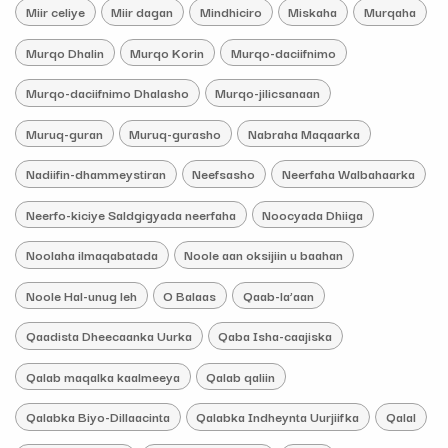
Miir celiye
Miir dagan
Mindhiciro
Miskaha
Murqaha
Murqo Dhalin
Murqo Korin
Murqo-daciifnimo
Murqo-daciifnimo Dhalasho
Murqo-jilicsanaan
Muruq-guran
Muruq-gurasho
Nabraha Maqaarka
Nadiifin-dhammeystiran
Neefsasho
Neerfaha Walbahaarka
Neerfo-kiciye Saldgigyada neerfaha
Noocyada Dhiiga
Noolaha ilmaqabatada
Noole aan oksijiin u baahan
Noole Hal-unug leh
O Balaas
Qaab-la’aan
Qaadista Dheecaanka Uurka
Qaba Isha-caajiska
Qalab maqalka kaalmeeya
Qalab qaliin
Qalabka Biyo-Dillaacinta
Qalabka Indheynta Uurjiifka
Qalal