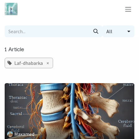
Skip to Content
All
1 Article
Laf-dhabarka
×
Maxamed