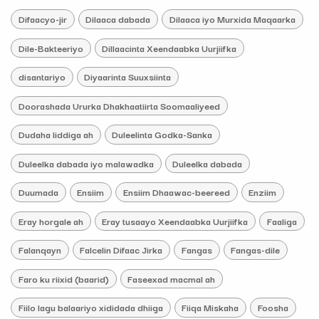
Difaacyo-jir
Dilaaca dabada
Dilaaca iyo Murxida Maqaarka
Dile-Bakteeriyo
Dillaacinta Xeendaabka Uurjiifka
disantariyo
Diyaarinta Suuxsiinta
Doorashada Ururka Dhakhaatiirta Soomaaliyeed
Dudaha liddiga ah
Duleelinta Godka-Sanka
Duleelka dabada iyo malawadka
Duleelka dabada
Duumada
Ensiim
Ensiim Dhaawac-beereed
Enziim
Eray horgale ah
Eray tusaayo Xeendaabka Uurjiifka
Faaliga
Falanqayn
Falcelin Difaac Jirka
Fangas
Fangas-dile
Faro ku riixid (baarid)
Faseexad macmal ah
Fiilo lagu balaariyo xididada dhiiga
Fiiqa Miskaha
Foosha