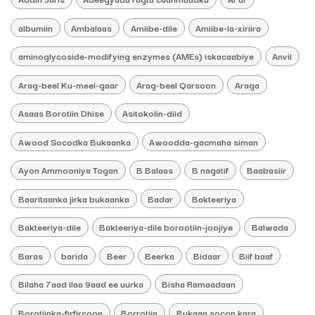
albumiin
Ambalaas
Amiibe-dile
Amiibe-la-xiriira
aminoglycoside-modifying enzymes (AMEs) iskacaabiye
Anvil
Arag-beel Ku-meel-gaar
Arag-beel Qarsoon
Araga
Asaas Borotiin Dhise
Asitokolin-diid
Awood Socodka Bukaanka
Awoodda-gacmaha siman
Ayon Ammooniya Togan
B Balaas
B nagatif
Baabasiir
Baaritaanka jirka bukaanka
Badar
Bakteeriya
Bakteeriya-dile
Bakteeriya-dile borootiin-joojiye
Balwada
Baras
barida
Beer
Beerka
Bidaar
Biif baaf
Bilaha 7aad ilaa 9aad ee uurka
Bisha Ramaadaan
Borotiinka-firfircoon
Borrotiin
Bukaan socon kara