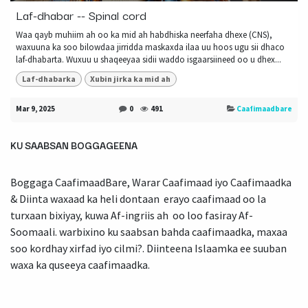
Laf-dhabar -- Spinal cord
Waa qayb muhiim ah oo ka mid ah habdhiska neerfaha dhexe (CNS),
waxuuna ka soo bilowdaa jirridda maskaxda ilaa uu hoos ugu sii dhaco
laf-dhabarta. Wuxuu u shaqeeyaa sidii waddo isgaarsiineed oo u dhex...
Laf-dhabarka
Xubin jirka ka mid ah
Mar 9, 2025
0
491
Caafimaadbare
KU SAABSAN BOGGAGEENA
Boggaga CaafimaadBare, Warar Caafimaad iyo Caafimaadka
& Diinta waxaad ka heli dontaan erayo caafimaad oo la
turxaan bixiyay, kuwa Af-ingriis ah oo loo fasiray Af-
Soomaali. warbixino ku saabsan bahda caafimaadka, maxaa
soo kordhay xirfad iyo cilmi?. Diinteena Islaamka ee suuban
waxa ka quseeya caafimaadka.