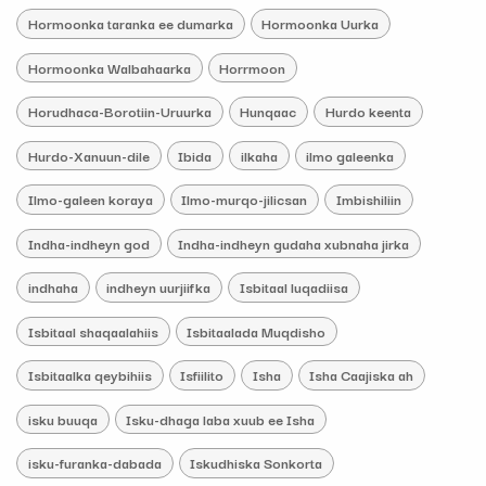
Hormoonka taranka ee dumarka
Hormoonka Uurka
Hormoonka Walbahaarka
Horrmoon
Horudhaca-Borotiin-Uruurka
Hunqaac
Hurdo keenta
Hurdo-Xanuun-dile
Ibida
ilkaha
ilmo galeenka
Ilmo-galeen koraya
Ilmo-murqo-jilicsan
Imbishiliin
Indha-indheyn god
Indha-indheyn gudaha xubnaha jirka
indhaha
indheyn uurjiifka
Isbitaal luqadiisa
Isbitaal shaqaalahiis
Isbitaalada Muqdisho
Isbitaalka qeybihiis
Isfiilito
Isha
Isha Caajiska ah
isku buuqa
Isku-dhaga laba xuub ee Isha
isku-furanka-dabada
Iskudhiska Sonkorta