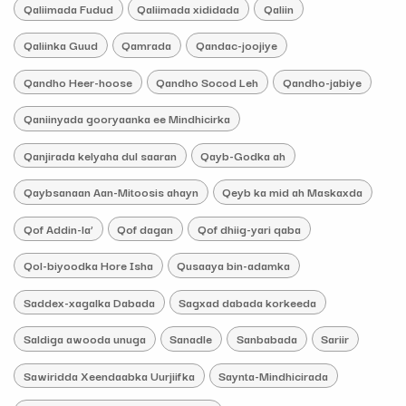
Qaliimada Fudud
Qaliimada xididada
Qaliin
Qaliinka Guud
Qamrada
Qandac-joojiye
Qandho Heer-hoose
Qandho Socod Leh
Qandho-jabiye
Qaniinyada gooryaanka ee Mindhicirka
Qanjirada kelyaha dul saaran
Qayb-Godka ah
Qaybsanaan Aan-Mitoosis ahayn
Qeyb ka mid ah Maskaxda
Qof Addin-la’
Qof dagan
Qof dhiig-yari qaba
Qol-biyoodka Hore Isha
Qusaaya bin-adamka
Saddex-xagalka Dabada
Sagxad dabada korkeeda
Saldiga awooda unuga
Sanadle
Sanbabada
Sariir
Sawiridda Xeendaabka Uurjiifka
Saynta-Mindhicirada