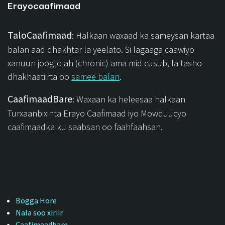
Erayocaafimaad
TaloCaafimaad
: Halkaan waxaad ka sameysan kartaa
balan aad dhakhtar la yeelato. Si lagaaga caawiyo
xanuun joogto ah (chronic) ama mid cusub, la tasho
dhakhaatiirta oo
samee balan
.
CaafimaadBare
: Waxaan ka heleesaa halkaan
Turxaanbixinta Erayo Caafimaad iyo Mowduucyo
caafimaadka ku saabsan oo faahfaahsan.
Bogga Hore
Nala soo xiriir
Caafimaadbare