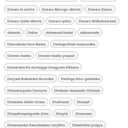
Daawo la xiriirta
Daawo Murugo-dhimis
Daawo Qaaxo
Daawo Qalal-dhimis
Daawo qufac
Daawo Walbahaareed
dabada
Dabar
dabeecad badal
dabeecada
Daloollada Hore Sanka
Darbiga Kiish-hawoodka
Dareen-beelis
Dareen-beelis yaqaan
Dareeraha Ka-hortagga Unugyada Difaaca
Daryeel Bukaanka Socodka
Derbiga Ilmo-galeenka
Dhaawacyada Caruurta
Dhalada-daawada-Cirbada
Dhalasho Addin-la’aan
Dhalmada
Dhanjaf
Dhaqdhaqaaqyada Jirka
Dhayid
Dheecaan
Dheecaanka Xeendaabka Uurjiifka
Dheefshiid-joojiye