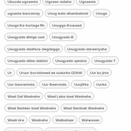
Ubucda ugxaanta
Ugxaan-sidaha
Ugxaanta
ugxanta-bacramay
Unug-kala-dhambalmid
Unuga
Unuga Ka-hortaga Rh
Unugga-Kowaad
Unugyada dhiiga-cad
Unugyada-B
Unugyada-daafaca-degdegga
Unugyada-dareeriyaha
Unugyada-dilaa-dabiici
Unugyada-qaniina
Unugyada-T
Ur
Uruur-borotiineed ee cudurka GDhW
Uur ku jirta
Uur-bacraminta
Uur-Beermida
Uurjiifka
Uurka
Waal Gal Wadnaha
Waal Laba-baal Wadnaha
Waal Saddex-baal Wadnaha
Waal Sambab Wadnaha
Waali-tire
Wadnaha
Walbahaar
Walwasan