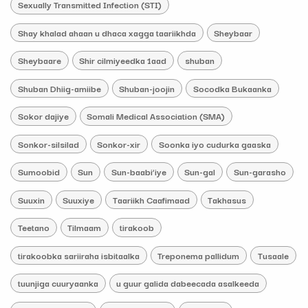
Sexually Transmitted Infection (STI)
Shay khalad ahaan u dhaca xagga taariikhda
Sheybaar
Sheybaare
Shir cilmiyeedka 1aad
shuban
Shuban Dhiig-amiibe
Shuban-joojin
Socodka Bukaanka
Sokor dajiye
Somali Medical Association (SMA)
Sonkor-silsilad
Sonkor-xir
Soonka iyo cudurka gaaska
Sumoobid
Sun
Sun-baabi’iye
Sun-gal
Sun-garasho
Suuxin
Suuxiye
Taariikh Caafimaad
Takhasus
Teetano
Tilmaam
tirakoob
tirakoobka sariiraha isbitaalka
Treponema pallidum
Tusaale
tuunjiga cuuryaanka
u guur galida dabeecada asalkeeda