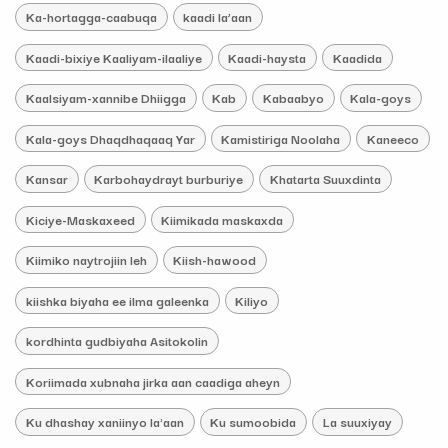
Ka-hortagga-caabuqa
kaadi la’aan
Kaadi-bixiye Kaaliyam-ilaaliye
Kaadi-haysta
Kaadida
Kaalsiyam-xannibe Dhiigga
Kab
Kabaabyo
Kala-goys
Kala-goys Dhaqdhaqaaq Yar
Kamistiriga Noolaha
Kaneeco
Kansar
Karbohaydrayt burburiye
Khatarta Suuxdinta
Kiciye-Maskaxeed
Kiimikada maskaxda
Kiimiko naytrojiin leh
Kiish-hawood
kiishka biyaha ee ilma galeenka
Kiliyo
kordhinta gudbiyaha Asitokolin
Koriimada xubnaha jirka aan caadiga aheyn
Ku dhashay xaniinyo la'aan
Ku sumoobida
La suuxiyay