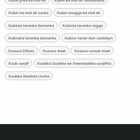
Xubin ka mid ah uurka
Xubin unugga ka mid ah
Xubinta taranka dumarka
Xubinta taranka ragga
Xubnaha taranka dumarka
Xubno-taran Aan-caddayn
Xusuus Difaac
Xusuus-beel
Xusuus-cusub-beel
Xuub uurjiif
Xuubka Gudaha ee Xeendaabka uurjiifka
Xuubka Ilaalinta Uurka