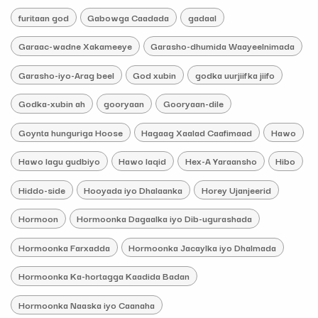
furitaan god
Gabowga Caadada
gadaal
Garaac-wadne Xakameeye
Garasho-dhumida Waayeelnimada
Garasho-iyo-Arag beel
God xubin
godka uurjiifka jiifo
Godka-xubin ah
gooryaan
Gooryaan-dile
Goynta hunguriga Hoose
Hagaag Xaalad Caafimaad
Hawo
Hawo lagu gudbiyo
Hawo laqid
Hex-A Yaraansho
Hibo
Hiddo-side
Hooyada iyo Dhalaanka
Horey Ujanjeerid
Hormoon
Hormoonka Dagaalka iyo Dib-ugurashada
Hormoonka Farxadda
Hormoonka Jacaylka iyo Dhalmada
Hormoonka Ka-hortagga Kaadida Badan
Hormoonka Naaska iyo Caanaha