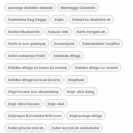
wareega duleelka dabada
Wareegga Caadada
Xaaladaha Deg Degga
Xajiin
Xalaad ku dhalasha ah
Xanibe Muskarinik
Xanuun-dile
Xarfo horgale ah
Xarfo la soo gaabiyay
Xasaasiyad
Xeendaabka Uurjiifka
Xidid-ballaariye PGE1
Xididada dhiiga
Xididka dhiiga oo hawo ku xiranta
Xididka dhiiga oo xiranta
Xididka dhiiga hore ee Qoorta
Xiiqdheer
Xilga foosha soo dhawdahay
Xinjir-dhis Adag
Xinjir-dhis Dansan
Xinjir-diid
Xinjireeye Borotiinka-firfircoon
Xinjiroowga dhiiga
Xubin jirka ka mid ah
Xubin ka mid ah sanbabaha