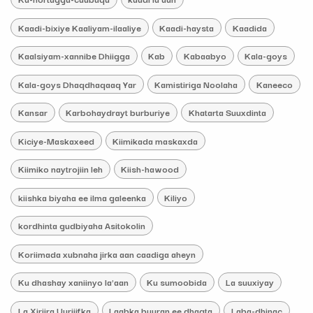
Kaadi-bixiye Kaaliyam-ilaaliye
Kaadi-haysta
Kaadida
Kaalsiyam-xannibe Dhiigga
Kab
Kabaabyo
Kala-goys
Kala-goys Dhaqdhaqaaq Yar
Kamistiriga Noolaha
Kaneeco
Kansar
Karbohaydrayt burburiye
Khatarta Suuxdinta
Kiciye-Maskaxeed
Kiimikada maskaxda
Kiimiko naytrojiin leh
Kiish-hawood
kiishka biyaha ee ilma galeenka
Kiliyo
kordhinta gudbiyaha Asitokolin
Koriimada xubnaha jirka aan caadiga aheyn
Ku dhashay xaniinyo la'aan
Ku sumoobida
La suuxiyay
La Xiriira Uurjiifka
Laabka buuran ee dhagta
Laba-dhinac