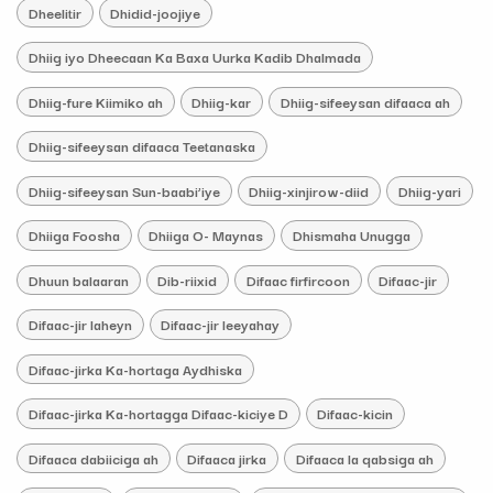
Dheelitir
Dhidid-joojiye
Dhiig iyo Dheecaan Ka Baxa Uurka Kadib Dhalmada
Dhiig-fure Kiimiko ah
Dhiig-kar
Dhiig-sifeeysan difaaca ah
Dhiig-sifeeysan difaaca Teetanaska
Dhiig-sifeeysan Sun-baabi’iye
Dhiig-xinjirow-diid
Dhiig-yari
Dhiiga Foosha
Dhiiga O- Maynas
Dhismaha Unugga
Dhuun balaaran
Dib-riixid
Difaac firfircoon
Difaac-jir
Difaac-jir laheyn
Difaac-jir leeyahay
Difaac-jirka Ka-hortaga Aydhiska
Difaac-jirka Ka-hortagga Difaac-kiciye D
Difaac-kicin
Difaaca dabiiciga ah
Difaaca jirka
Difaaca la qabsiga ah