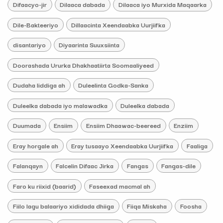
Difaacyo-jir
Dilaaca dabada
Dilaaca iyo Murxida Maqaarka
Dile-Bakteeriyo
Dillaacinta Xeendaabka Uurjiifka
disantariyo
Diyaarinta Suuxsiinta
Doorashada Ururka Dhakhaatiirta Soomaaliyeed
Dudaha liddiga ah
Duleelinta Godka-Sanka
Duleelka dabada iyo malawadka
Duleelka dabada
Duumada
Ensiim
Ensiim Dhaawac-beereed
Enziim
Eray horgale ah
Eray tusaayo Xeendaabka Uurjiifka
Faaliga
Falanqayn
Falcelin Difaac Jirka
Fangas
Fangas-dile
Faro ku riixid (baarid)
Faseexad macmal ah
Fiilo lagu balaariyo xididada dhiiga
Fiiqa Miskaha
Foosha