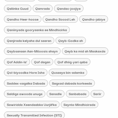
Qaliinka Guud
Qamrada
Qandac-joojiye
Qandho Heer-hoose
Qandho Socod Leh
Qandho-jabiye
Qaniinyada gooryaanka ee Mindhicirka
Qanjirada kelyaha dul saaran
Qayb-Godka ah
Qaybsanaan Aan-Mitoosis ahayn
Qeyb ka mid ah Maskaxda
Qof Addin-la’
Qof dagan
Qof dhiig-yari qaba
Qol-biyoodka Hore Isha
Qusaaya bin-adamka
Saddex-xagalka Dabada
Sagxad dabada korkeeda
Saldiga awooda unuga
Sanadle
Sanbabada
Sariir
Sawiridda Xeendaabka Uurjiifka
Saynta-Mindhicirada
Sexually Transmitted Infection (STI)