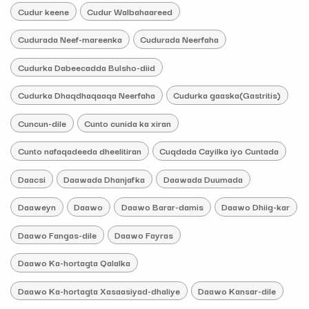
Cudur keene
Cudur Walbahaareed
Cudurada Neef-mareenka
Cudurada Neerfaha
Cudurka Dabeecadda Bulsho-diid
Cudurka Dhaqdhaqaaqa Neerfaha
Cudurka gaaska(Gastritis)
Cuncun-dile
Cunto cunida ka xiran
Cunto nafaqadeeda dheelitiran
Cuqdada Cayilka iyo Cuntada
Daacsi
Daawada Dhanjafka
Daawada Duumada
Daaweyn
Daawo
Daawo Barar-damis
Daawo Dhiig-kar
Daawo Fangas-dile
Daawo Fayras
Daawo Ka-hortagta Qalalka
Daawo Ka-hortagta Xasaasiyad-dhaliye
Daawo Kansar-dile