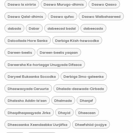
Daawo la xiriirta
Daawo Murugo-dhimis
Daawo Qaaxo
Daawo Qalal-dhimis
Daawo qufac
Daawo Walbahaareed
dabada
Dabar
dabeecad badal
dabeecada
Daloollada Hore Sanka
Darbiga Kiish-hawoodka
Dareen-beelis
Dareen-beelis yaqaan
Dareeraha Ka-hortagga Unugyada Difaaca
Daryeel Bukaanka Socodka
Derbiga Ilmo-galeenka
Dhaawacyada Caruurta
Dhalada-daawada-Cirbada
Dhalasho Addin-la’aan
Dhalmada
Dhanjaf
Dhaqdhaqaaqyada Jirka
Dhayid
Dheecaan
Dheecaanka Xeendaabka Uurjiifka
Dheefshiid-joojiye