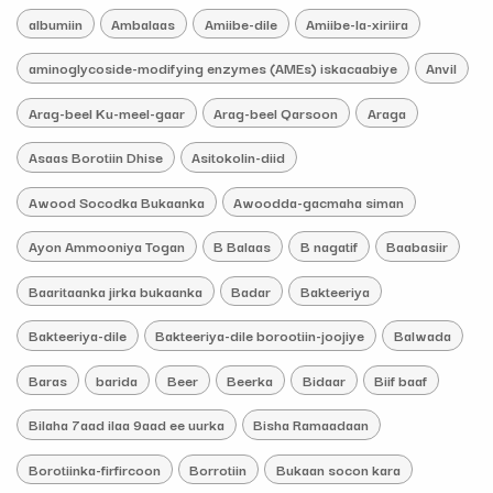
albumiin
Ambalaas
Amiibe-dile
Amiibe-la-xiriira
aminoglycoside-modifying enzymes (AMEs) iskacaabiye
Anvil
Arag-beel Ku-meel-gaar
Arag-beel Qarsoon
Araga
Asaas Borotiin Dhise
Asitokolin-diid
Awood Socodka Bukaanka
Awoodda-gacmaha siman
Ayon Ammooniya Togan
B Balaas
B nagatif
Baabasiir
Baaritaanka jirka bukaanka
Badar
Bakteeriya
Bakteeriya-dile
Bakteeriya-dile borootiin-joojiye
Balwada
Baras
barida
Beer
Beerka
Bidaar
Biif baaf
Bilaha 7aad ilaa 9aad ee uurka
Bisha Ramaadaan
Borotiinka-firfircoon
Borrotiin
Bukaan socon kara