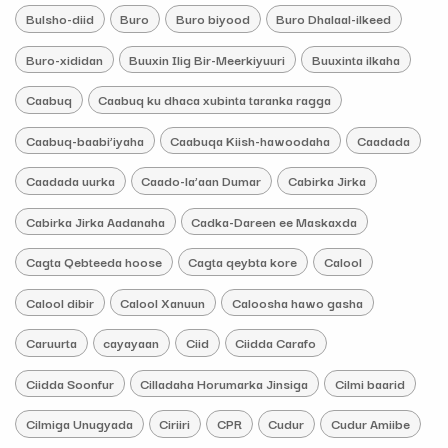
Bulsho-diid
Buro
Buro biyood
Buro Dhalaal-ilkeed
Buro-xididan
Buuxin Ilig Bir-Meerkiyuuri
Buuxinta ilkaha
Caabuq
Caabuq ku dhaca xubinta taranka ragga
Caabuq-baabi’iyaha
Caabuqa Kiish-hawoodaha
Caadada
Caadada uurka
Caado-la’aan Dumar
Cabirka Jirka
Cabirka Jirka Aadanaha
Cadka-Dareen ee Maskaxda
Cagta Qebteeda hoose
Cagta qeybta kore
Calool
Calool dibir
Calool Xanuun
Caloosha hawo gasha
Caruurta
cayayaan
Ciid
Ciidda Carafo
Ciidda Soonfur
Cilladaha Horumarka Jinsiga
Cilmi baarid
Cilmiga Unugyada
Ciriiri
CPR
Cudur
Cudur Amiibe