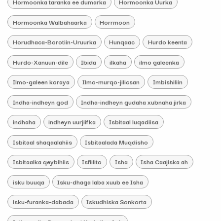
Hormoonka taranka ee dumarka
Hormoonka Uurka
Hormoonka Walbahaarka
Horrmoon
Horudhaca-Borotiin-Uruurka
Hunqaac
Hurdo keenta
Hurdo-Xanuun-dile
Ibida
ilkaha
ilmo galeenka
Ilmo-galeen koraya
Ilmo-murqo-jilicsan
Imbishiliin
Indha-indheyn god
Indha-indheyn gudaha xubnaha jirka
indhaha
indheyn uurjiifka
Isbitaal luqadiisa
Isbitaal shaqaalahiis
Isbitaalada Muqdisho
Isbitaalka qeybihiis
Isfiilito
Isha
Isha Caajiska ah
isku buuqa
Isku-dhaga laba xuub ee Isha
isku-furanka-dabada
Iskudhiska Sonkorta