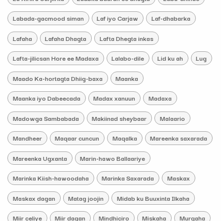
Labada-gacmood siman
Laf iyo Carjaw
Laf-dhabarka
Lafaha
Lafaha Dhagta
Lafta Dhegta inkas
Lafta-jilicsan Hore ee Madaxa
Lalabo-dile
Lid ku ah
Lug
Maado Ka-hortagta Dhiig-baxa
Maanka
Maanka iyo Dabeecada
Madax xanuun
Madaxa
Madowga Sambabada
Makiinad sheybaar
Malaario
Mandheer
Maqaar cuncun
Maqalka
Mareenka saxarada
Mareenka Ugxanta
Marin-hawo Ballaariye
Marinka Kiish-hawoodaha
Marinka Saxarada
Maskax
Maskax dagan
Matag joojin
Midab ku Buuxinta Ilkaha
Miir celiye
Miir dagan
Mindhiciro
Miskaha
Murqaha