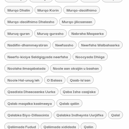
Murqo Dhalin
Murqo Korin
Murqo-daciifnimo
Murqo-daciifnimo Dhalasho
Murqo-jilicsanaan
Muruq-guran
Muruq-gurasho
Nabraha Maqaarka
Nadiifin-dhammeystiran
Neefsasho
Neerfaha Walbahaarka
Neerfo-kiciye Saldgigyada neerfaha
Noocyada Dhiiga
Noolaha ilmaqabatada
Noole aan oksijiin u baahan
Noole Hal-unug leh
O Balaas
Qaab-la’aan
Qaadista Dheecaanka Uurka
Qaba Isha-caajiska
Qalab maqalka kaalmeeya
Qalab qaliin
Qalabka Biyo-Dillaacinta
Qalabka Indheynta Uurjiifka
Qalal
Qaliimada Fudud
Qaliimada xididada
Qaliin