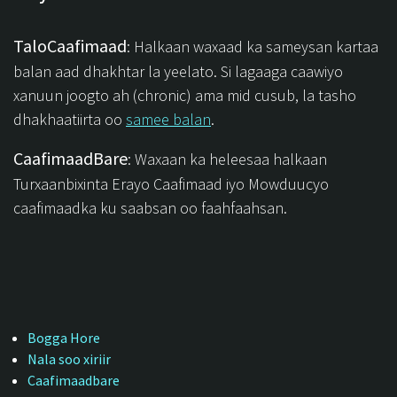
TaloCaafimaad
: Halkaan waxaad ka sameysan kartaa
balan aad dhakhtar la yeelato. Si lagaaga caawiyo
xanuun joogto ah (chronic) ama mid cusub, la tasho
dhakhaatiirta oo
samee balan
.
CaafimaadBare
: Waxaan ka heleesaa halkaan
Turxaanbixinta Erayo Caafimaad iyo Mowduucyo
caafimaadka ku saabsan oo faahfaahsan.
Bogga Hore
Nala soo xiriir
Caafimaadbare