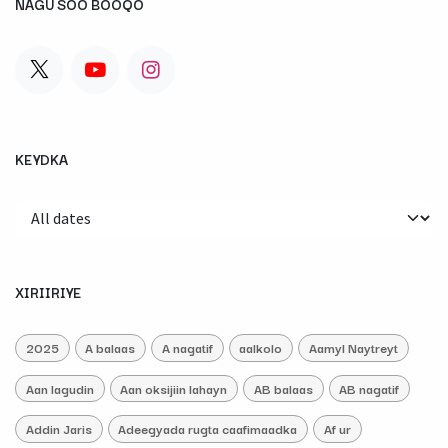
NAGU SOO BOOQO
KEYDKA
XIRIIRIYE
2025
A balaas
A nagatif
aalkolo
Aamyl Naytreyt
Aan lagudin
Aan oksijiin lahayn
AB balaas
AB nagatif
Addin Jaris
Adeegyada rugta caafimaadka
Af ur