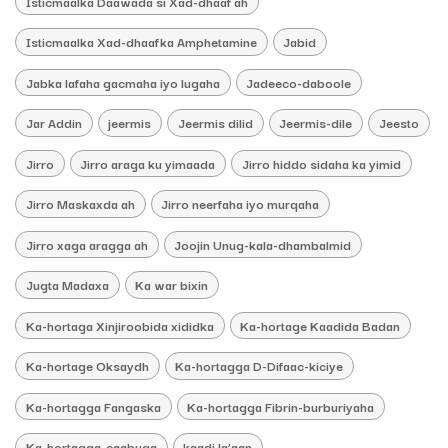
Isticmaalka Daawada si Xad-dhaaf ah
Isticmaalka Xad-dhaafka Amphetamine
Jabid
Jabka lafaha gacmaha iyo lugaha
Jadeeco-daboole
Jar Addin
jeermis
Jeermis dilid
Jeermis-dile
Jeesto
Jirro
Jirro araga ku yimaada
Jirro hiddo sidaha ka yimid
Jirro Maskaxda ah
Jirro neerfaha iyo murqaha
Jirro xaga aragga ah
Joojin Unug-kala-dhambalmid
Jugta Madaxa
Ka war bixin
Ka-hortaga Xinjiroobida xididka
Ka-hortage Kaadida Badan
Ka-hortage Oksaydh
Ka-hortagga D-Difaac-kiciye
Ka-hortagga Fangaska
Ka-hortagga Fibrin-burburiyaha
Ka-hortagga-caabuqa
kaadi la’aan