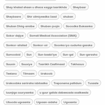
Shay khalad ahaan u dhaca xagga taariikhda
Sheybaar
Sheybaare
Shir cilmiyeedka 1aad
shuban
Shuban Dhiig-amiibe
Shuban-joojin
Socodka Bukaanka
Sokor dajiye
Somali Medical Association (SMA)
Sonkor-silsilad
Sonkor-xir
Soonka iyo cudurka gaaska
Sumoobid
Sun
Sun-baabi’iye
Sun-gal
Sun-garasho
Suuxin
Suuxiye
Taariikh Caafimaad
Takhasus
Teetano
Tilmaam
tirakoob
tirakoobka sariiraha isbitaalka
Treponema pallidum
Tusaale
tuunjiga cuuryaanka
u guur galida dabeecada asalkeeda
Ubucda ugxaanta
Ugxaan-sidaha
Ugxaanta