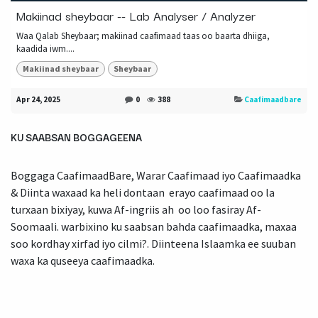
Makiinad sheybaar -- Lab Analyser / Analyzer
Waa Qalab Sheybaar; makiinad caafimaad taas oo baarta dhiiga,
kaadida iwm....
Makiinad sheybaar
Sheybaar
Apr 24, 2025
0
388
Caafimaadbare
KU SAABSAN BOGGAGEENA
Boggaga CaafimaadBare, Warar Caafimaad iyo Caafimaadka
& Diinta waxaad ka heli dontaan erayo caafimaad oo la
turxaan bixiyay, kuwa Af-ingriis ah oo loo fasiray Af-
Soomaali. warbixino ku saabsan bahda caafimaadka, maxaa
soo kordhay xirfad iyo cilmi?. Diinteena Islaamka ee suuban
waxa ka quseeya caafimaadka.