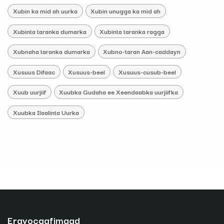
Xubin ka mid ah uurka
Xubin unugga ka mid ah
Xubinta taranka dumarka
Xubinta taranka ragga
Xubnaha taranka dumarka
Xubno-taran Aan-caddayn
Xusuus Difaac
Xusuus-beel
Xusuus-cusub-beel
Xuub uurjiif
Xuubka Gudaha ee Xeendaabka uurjiifka
Xuubka Ilaalinta Uurka
Erayocaafimaad