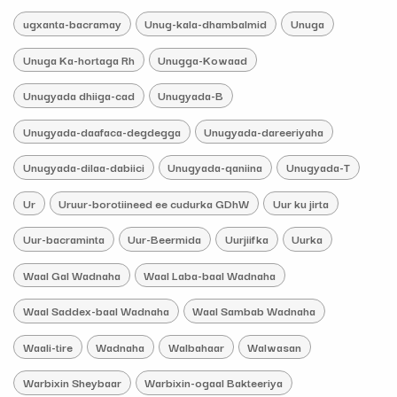
ugxanta-bacramay
Unug-kala-dhambalmid
Unuga
Unuga Ka-hortaga Rh
Unugga-Kowaad
Unugyada dhiiga-cad
Unugyada-B
Unugyada-daafaca-degdegga
Unugyada-dareeriyaha
Unugyada-dilaa-dabiici
Unugyada-qaniina
Unugyada-T
Ur
Uruur-borotiineed ee cudurka GDhW
Uur ku jirta
Uur-bacraminta
Uur-Beermida
Uurjiifka
Uurka
Waal Gal Wadnaha
Waal Laba-baal Wadnaha
Waal Saddex-baal Wadnaha
Waal Sambab Wadnaha
Waali-tire
Wadnaha
Walbahaar
Walwasan
Warbixin Sheybaar
Warbixin-ogaal Bakteeriya