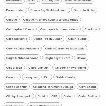
Bulsho-diid
Buro
Buro biyood
Buro Dhalaal-ilkeed
Buro-xididan
Buuxin Ilig Bir-Meerkiyuuri
Buuxinta ilkaha
Caabuq
Caabuq ku dhaca xubinta taranka ragga
Caabuq-baabi’iyaha
Caabuqa Kiish-hawoodaha
Caadada
Caadada uurka
Caado-la’aan Dumar
Cabirka Jirka
Cabirka Jirka Aadanaha
Cadka-Dareen ee Maskaxda
Cagta Qebteeda hoose
Cagta qeybta kore
Calool
Calool dibir
Calool Xanuun
Caloosha hawo gasha
Caruurta
cayayaan
Ciid
Ciidda Carafo
Ciidda Soonfur
Cilladaha Horumarka Jinsiga
Cilmi baarid
Cilmiga Unugyada
Ciriiri
CPR
Cudur
Cudur Amiibe
Cudur keene
Cudur Walbahaareed