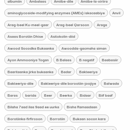
albumiin
Ambalaas
Amiibe-dile
Amiibe-la-xiriira
aminoglycoside-modifying enzymes (AMEs) iskacaabiye
Anvil
Arag-beel Ku-meel-gaar
Arag-beel Qarsoon
Araga
Asaas Borotiin Dhise
Asitokolin-diid
Awood Socodka Bukaanka
Awoodda-gacmaha siman
Ayon Ammooniya Togan
B Balaas
B nagatif
Baabasiir
Baaritaanka jirka bukaanka
Badar
Bakteeriya
Bakteeriya-dile
Bakteeriya-dile borootiin-joojiye
Balwada
Baras
barida
Beer
Beerka
Bidaar
Biif baaf
Bilaha 7aad ilaa 9aad ee uurka
Bisha Ramaadaan
Borotiinka-firfircoon
Borrotiin
Bukaan socon kara