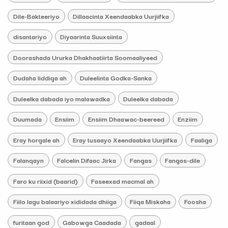
Dile-Bakteeriyo
Dillaacinta Xeendaabka Uurjiifka
disantariyo
Diyaarinta Suuxsiinta
Doorashada Ururka Dhakhaatiirta Soomaaliyeed
Dudaha liddiga ah
Duleelinta Godka-Sanka
Duleelka dabada iyo malawadka
Duleelka dabada
Duumada
Ensiim
Ensiim Dhaawac-beereed
Enziim
Eray horgale ah
Eray tusaayo Xeendaabka Uurjiifka
Faaliga
Falanqayn
Falcelin Difaac Jirka
Fangas
Fangas-dile
Faro ku riixid (baarid)
Faseexad macmal ah
Fiilo lagu balaariyo xididada dhiiga
Fiiqa Miskaha
Foosha
furitaan god
Gabowga Caadada
gadaal