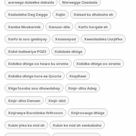
wareega duleelka dabada
Wareegga Caadada
Xaaladaha Deg Degga
Xajiin
Xalaad ku dhalasha ah
Xanibe Muskarinik
Xanuun-dile
Xarfo horgale ah
Xarfo la soo gaabiyay
Xasaasiyad
Xeendaabka Uurjiifka
Xidid-ballaariye PGE1
Xididada dhiiga
Xididka dhiiga oo hawo ku xiranta
Xididka dhiiga oo xiranta
Xididka dhiiga hore ee Qoorta
Xiiqdheer
Xilga foosha soo dhawdahay
Xinjir-dhis Adag
Xinjir-dhis Dansan
Xinjir-diid
Xinjireeye Borotiinka-firfircoon
Xinjiroowga dhiiga
Xubin jirka ka mid ah
Xubin ka mid ah sanbabaha