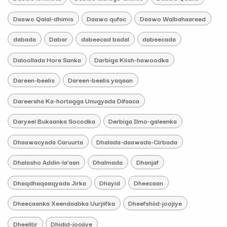
Daawo Qalal-dhimis
Daawo qufac
Daawo Walbahaareed
dabada
Dabar
dabeecad badal
dabeecada
Daloollada Hore Sanka
Darbiga Kiish-hawoodka
Dareen-beelis
Dareen-beelis yaqaan
Dareeraha Ka-hortagga Unugyada Difaaca
Daryeel Bukaanka Socodka
Derbiga Ilmo-galeenka
Dhaawacyada Caruurta
Dhalada-daawada-Cirbada
Dhalasho Addin-la’aan
Dhalmada
Dhanjaf
Dhaqdhaqaaqyada Jirka
Dhayid
Dheecaan
Dheecaanka Xeendaabka Uurjiifka
Dheefshiid-joojiye
Dheelitir
Dhidid-joojiye