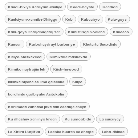
Kaadi-bixiye Kaaliyam-ilaaliye
Kaadi-haysta
Kaadida
Kaalsiyam-xannibe Dhiigga
Kab
Kabaabyo
Kala-goys
Kala-goys Dhaqdhaqaaq Yar
Kamistiriga Noolaha
Kaneeco
Kansar
Karbohaydrayt burburiye
Khatarta Suuxdinta
Kiciye-Maskaxeed
Kiimikada maskaxda
Kiimiko naytrojiin leh
Kiish-hawood
kiishka biyaha ee ilma galeenka
Kiliyo
kordhinta gudbiyaha Asitokolin
Koriimada xubnaha jirka aan caadiga aheyn
Ku dhashay xaniinyo la'aan
Ku sumoobida
La suuxiyay
La Xiriira Uurjiifka
Laabka buuran ee dhagta
Laba-dhinac