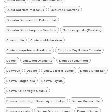
Cudurada Neef-mareenka
Cudurada Neerfaha
Cudurka Dabeecadda Bulsho-diid
Cudurka Dhaqdhaqaaqa Neerfaha
Cudurka gaaska(Gastritis)
Cuncun-dile
Cunto cunida ka xiran
Cunto nafaqadeeda dheelitiran
Cuqdada Cayilka iyo Cuntada
Daacsi
Daawada Dhanjafka
Daawada Duumada
Daaweyn
Daawo
Daawo Barar-damis
Daawo Dhiig-kar
Daawo Fangas-dile
Daawo Fayras
Daawo Ka-hortagta Qalalka
Daawo Ka-hortagta Xasaasiyad-dhaliye
Daawo Kansar-dile
Daawo la xiriirta
Daawo Murugo-dhimis
Daawo Qaaxo