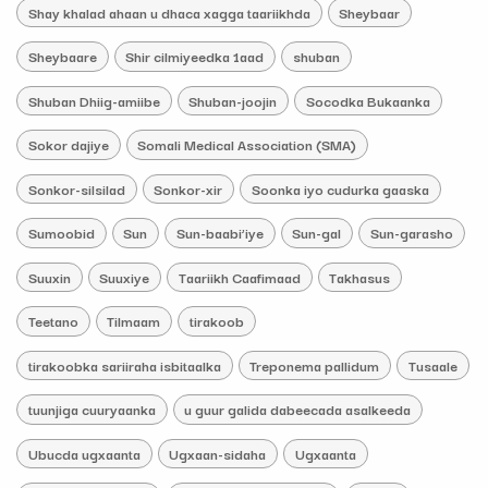
Shay khalad ahaan u dhaca xagga taariikhda
Sheybaar
Sheybaare
Shir cilmiyeedka 1aad
shuban
Shuban Dhiig-amiibe
Shuban-joojin
Socodka Bukaanka
Sokor dajiye
Somali Medical Association (SMA)
Sonkor-silsilad
Sonkor-xir
Soonka iyo cudurka gaaska
Sumoobid
Sun
Sun-baabi’iye
Sun-gal
Sun-garasho
Suuxin
Suuxiye
Taariikh Caafimaad
Takhasus
Teetano
Tilmaam
tirakoob
tirakoobka sariiraha isbitaalka
Treponema pallidum
Tusaale
tuunjiga cuuryaanka
u guur galida dabeecada asalkeeda
Ubucda ugxaanta
Ugxaan-sidaha
Ugxaanta