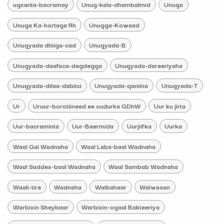
ugxanta-bacramay
Unug-kala-dhambalmid
Unuga
Unuga Ka-hortaga Rh
Unugga-Kowaad
Unugyada dhiiga-cad
Unugyada-B
Unugyada-daafaca-degdegga
Unugyada-dareeriyaha
Unugyada-dilaa-dabiici
Unugyada-qaniina
Unugyada-T
Ur
Uruur-borotiineed ee cudurka GDhW
Uur ku jirta
Uur-bacraminta
Uur-Beermida
Uurjiifka
Uurka
Waal Gal Wadnaha
Waal Laba-baal Wadnaha
Waal Saddex-baal Wadnaha
Waal Sambab Wadnaha
Waali-tire
Wadnaha
Walbahaar
Walwasan
Warbixin Sheybaar
Warbixin-ogaal Bakteeriya