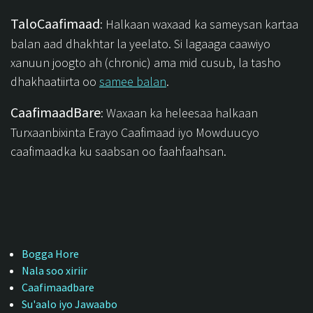
TaloCaafimaad
: Halkaan waxaad ka sameysan kartaa
balan aad dhakhtar la yeelato. Si lagaaga caawiyo
xanuun joogto ah (chronic) ama mid cusub, la tasho
dhakhaatiirta oo
samee balan
.
CaafimaadBare
: Waxaan ka heleesaa halkaan
Turxaanbixinta Erayo Caafimaad iyo Mowduucyo
caafimaadka ku saabsan oo faahfaahsan.
Bogga Hore
Nala soo xiriir
Caafimaadbare
Su'aalo iyo Jawaabo