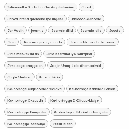
Isticmaalka Xad-dhaafka Amphetamine
Jabid
Jabka lafaha gacmaha iyo lugaha
Jadeeco-daboole
Jar Addin
jeermis
Jeermis dilid
Jeermis-dile
Jeesto
Jirro
Jirro araga ku yimaada
Jirro hiddo sidaha ka yimid
Jirro Maskaxda ah
Jirro neerfaha iyo murqaha
Jirro xaga aragga ah
Joojin Unug-kala-dhambalmid
Jugta Madaxa
Ka war bixin
Ka-hortaga Xinjiroobida xididka
Ka-hortage Kaadida Badan
Ka-hortage Oksaydh
Ka-hortagga D-Difaac-kiciye
Ka-hortagga Fangaska
Ka-hortagga Fibrin-burburiyaha
Ka-hortagga-caabuqa
kaadi la’aan