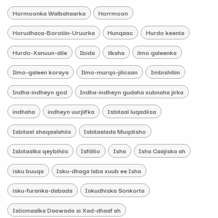
Hormoonka Walbahaarka
Horrmoon
Horudhaca-Borotiin-Uruurka
Hunqaac
Hurdo keenta
Hurdo-Xanuun-dile
Ibida
ilkaha
ilmo galeenka
Ilmo-galeen koraya
Ilmo-murqo-jilicsan
Imbishiliin
Indha-indheyn god
Indha-indheyn gudaha xubnaha jirka
indhaha
indheyn uurjiifka
Isbitaal luqadiisa
Isbitaal shaqaalahiis
Isbitaalada Muqdisho
Isbitaalka qeybihiis
Isfiilito
Isha
Isha Caajiska ah
isku buuqa
Isku-dhaga laba xuub ee Isha
isku-furanka-dabada
Iskudhiska Sonkorta
Isticmaalka Daawada si Xad-dhaaf ah