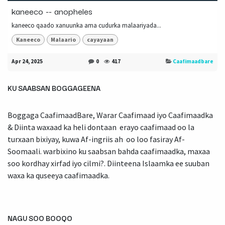
kaneeco -- anopheles
kaneeco qaado xanuunka ama cudurka malaariyada...
Kaneeco
Malaario
cayayaan
Apr 24, 2025
0
417
Caafimaadbare
KU SAABSAN BOGGAGEENA
Boggaga CaafimaadBare, Warar Caafimaad iyo Caafimaadka
& Diinta waxaad ka heli dontaan erayo caafimaad oo la
turxaan bixiyay, kuwa Af-ingriis ah oo loo fasiray Af-
Soomaali. warbixino ku saabsan bahda caafimaadka, maxaa
soo kordhay xirfad iyo cilmi?. Diinteena Islaamka ee suuban
waxa ka quseeya caafimaadka.
NAGU SOO BOOQO