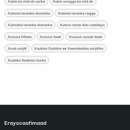
Xubin ka mid ah uurka
Xubin unugga ka mid ah
Xubinta taranka dumarka
Xubinta taranka ragga
Xubnaha taranka dumarka
Xubno-taran Aan-caddayn
Xusuus Difaac
Xusuus-beel
Xusuus-cusub-beel
Xuub uurjiif
Xuubka Gudaha ee Xeendaabka uurjiifka
Xuubka Ilaalinta Uurka
Erayocaafimaad