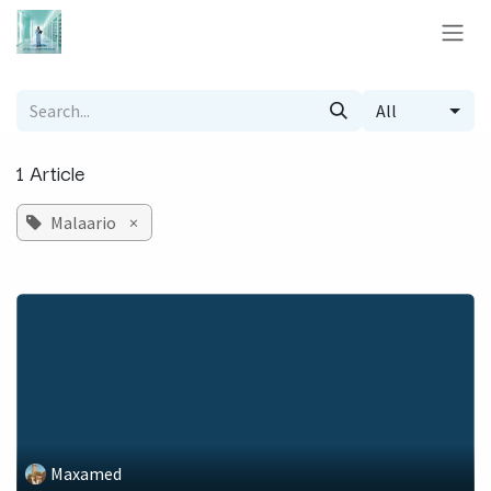
Skip to Content
All
1 Article
Malaario
×
Maxamed