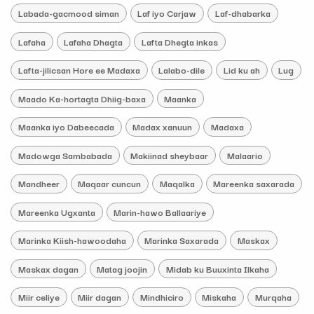
Labada-gacmood siman
Laf iyo Carjaw
Laf-dhabarka
Lafaha
Lafaha Dhagta
Lafta Dhegta inkas
Lafta-jilicsan Hore ee Madaxa
Lalabo-dile
Lid ku ah
Lug
Maado Ka-hortagta Dhiig-baxa
Maanka
Maanka iyo Dabeecada
Madax xanuun
Madaxa
Madowga Sambabada
Makiinad sheybaar
Malaario
Mandheer
Maqaar cuncun
Maqalka
Mareenka saxarada
Mareenka Ugxanta
Marin-hawo Ballaariye
Marinka Kiish-hawoodaha
Marinka Saxarada
Maskax
Maskax dagan
Matag joojin
Midab ku Buuxinta Ilkaha
Miir celiye
Miir dagan
Mindhiciro
Miskaha
Murqaha