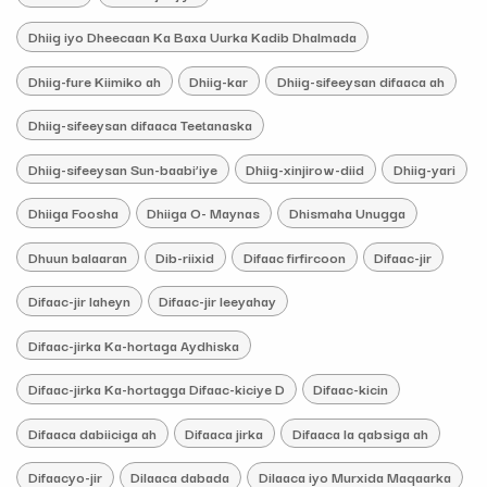
Dhiig iyo Dheecaan Ka Baxa Uurka Kadib Dhalmada
Dhiig-fure Kiimiko ah
Dhiig-kar
Dhiig-sifeeysan difaaca ah
Dhiig-sifeeysan difaaca Teetanaska
Dhiig-sifeeysan Sun-baabi’iye
Dhiig-xinjirow-diid
Dhiig-yari
Dhiiga Foosha
Dhiiga O- Maynas
Dhismaha Unugga
Dhuun balaaran
Dib-riixid
Difaac firfircoon
Difaac-jir
Difaac-jir laheyn
Difaac-jir leeyahay
Difaac-jirka Ka-hortaga Aydhiska
Difaac-jirka Ka-hortagga Difaac-kiciye D
Difaac-kicin
Difaaca dabiiciga ah
Difaaca jirka
Difaaca la qabsiga ah
Difaacyo-jir
Dilaaca dabada
Dilaaca iyo Murxida Maqaarka