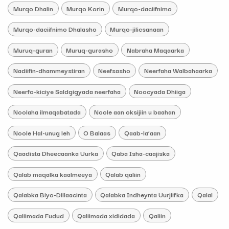
Murqo Dhalin
Murqo Korin
Murqo-daciifnimo
Murqo-daciifnimo Dhalasho
Murqo-jilicsanaan
Muruq-guran
Muruq-gurasho
Nabraha Maqaarka
Nadiifin-dhammeystiran
Neefsasho
Neerfaha Walbahaarka
Neerfo-kiciye Saldgigyada neerfaha
Noocyada Dhiiga
Noolaha ilmaqabatada
Noole aan oksijiin u baahan
Noole Hal-unug leh
O Balaas
Qaab-la’aan
Qaadista Dheecaanka Uurka
Qaba Isha-caajiska
Qalab maqalka kaalmeeya
Qalab qaliin
Qalabka Biyo-Dillaacinta
Qalabka Indheynta Uurjiifka
Qalal
Qaliimada Fudud
Qaliimada xididada
Qaliin