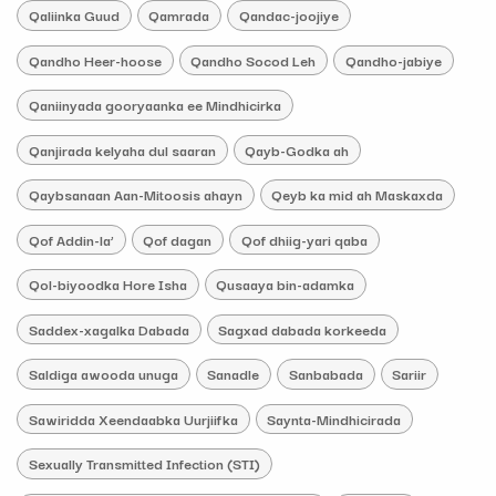
Qaliinka Guud
Qamrada
Qandac-joojiye
Qandho Heer-hoose
Qandho Socod Leh
Qandho-jabiye
Qaniinyada gooryaanka ee Mindhicirka
Qanjirada kelyaha dul saaran
Qayb-Godka ah
Qaybsanaan Aan-Mitoosis ahayn
Qeyb ka mid ah Maskaxda
Qof Addin-la’
Qof dagan
Qof dhiig-yari qaba
Qol-biyoodka Hore Isha
Qusaaya bin-adamka
Saddex-xagalka Dabada
Sagxad dabada korkeeda
Saldiga awooda unuga
Sanadle
Sanbabada
Sariir
Sawiridda Xeendaabka Uurjiifka
Saynta-Mindhicirada
Sexually Transmitted Infection (STI)