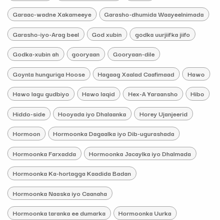
Garaac-wadne Xakameeye
Garasho-dhumida Waayeelnimada
Garasho-iyo-Arag beel
God xubin
godka uurjiifka jiifo
Godka-xubin ah
gooryaan
Gooryaan-dile
Goynta hunguriga Hoose
Hagaag Xaalad Caafimaad
Hawo
Hawo lagu gudbiyo
Hawo laqid
Hex-A Yaraansho
Hibo
Hiddo-side
Hooyada iyo Dhalaanka
Horey Ujanjeerid
Hormoon
Hormoonka Dagaalka iyo Dib-ugurashada
Hormoonka Farxadda
Hormoonka Jacaylka iyo Dhalmada
Hormoonka Ka-hortagga Kaadida Badan
Hormoonka Naaska iyo Caanaha
Hormoonka taranka ee dumarka
Hormoonka Uurka