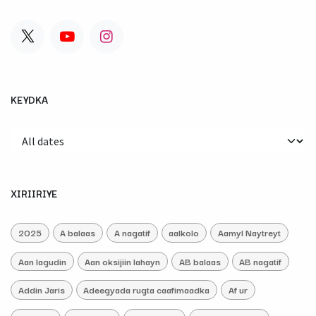
KEYDKA
XIRIIRIYE
2025
A balaas
A nagatif
aalkolo
Aamyl Naytreyt
Aan lagudin
Aan oksijiin lahayn
AB balaas
AB nagatif
Addin Jaris
Adeegyada rugta caafimaadka
Af ur