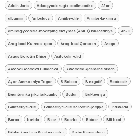
Addin Jaris
Adeegyada rugta caafimaadka
Af ur
albumiin
Ambalaas
Amiibe-dile
Amiibe-la-xiriira
aminoglycoside-modifying enzymes (AMEs) iskacaabiye
Anvil
Arag-beel Ku-meel-gaar
Arag-beel Qarsoon
Araga
Asaas Borotiin Dhise
Asitokolin-diid
Awood Socodka Bukaanka
Awoodda-gacmaha siman
Ayon Ammooniya Togan
B Balaas
B nagatif
Baabasiir
Baaritaanka jirka bukaanka
Badar
Bakteeriya
Bakteeriya-dile
Bakteeriya-dile borootiin-joojiye
Balwada
Baras
barida
Beer
Beerka
Bidaar
Biif baaf
Bilaha 7aad ilaa 9aad ee uurka
Bisha Ramaadaan