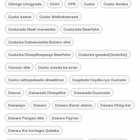
Cilmiga Unugyada
Ciriiri
CPR
Cudur
Cudur Amiibe
Cudur keene
Cudur Walbahaareed
Cudurada Neef-mareenka
Cudurada Neerfaha
Cudurka Dabeecadda Bulsho-diid
Cudurka Dhaqdhaqaaqa Neerfaha
Cudurka gaaska(Gastritis)
Cuncun-dile
Cunto cunida ka xiran
Cunto nafaqadeeda dheelitiran
Cuqdada Cayilka iyo Cuntada
Daacsi
Daawada Dhanjafka
Daawada Duumada
Daaweyn
Daawo
Daawo Barar-damis
Daawo Dhiig-kar
Daawo Fangas-dile
Daawo Fayras
Daawo Ka-hortagta Qalalka