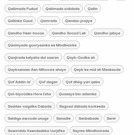
Qaliimada Fudud
Qaliimada xididada
Qaliin
Qaliinka Guud
Qamrada
Qandac-joojiye
Qandho Heer-hoose
Qandho Socod Leh
Qandho-jabiye
Qaniinyada gooryaanka ee Mindhicirka
Qanjirada kelyaha dul saaran
Qayb-Godka ah
Qaybsanaan Aan-Mitoosis ahayn
Qeyb ka mid ah Maskaxda
Qof Addin-la’
Qof dagan
Qof dhiig-yari qaba
Qol-biyoodka Hore Isha
Qusaaya bin-adamka
Saddex-xagalka Dabada
Sagxad dabada korkeeda
Saldiga awooda unuga
Sanadle
Sanbabada
Sariir
Sawiridda Xeendaabka Uurjiifka
Saynta-Mindhicirada