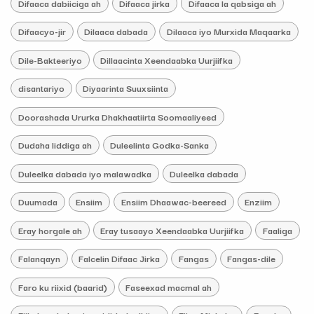
Difaaca dabiiciga ah
Difaaca jirka
Difaaca la qabsiga ah
Difaacyo-jir
Dilaaca dabada
Dilaaca iyo Murxida Maqaarka
Dile-Bakteeriyo
Dillaacinta Xeendaabka Uurjiifka
disantariyo
Diyaarinta Suuxsiinta
Doorashada Ururka Dhakhaatiirta Soomaaliyeed
Dudaha liddiga ah
Duleelinta Godka-Sanka
Duleelka dabada iyo malawadka
Duleelka dabada
Duumada
Ensiim
Ensiim Dhaawac-beereed
Enziim
Eray horgale ah
Eray tusaayo Xeendaabka Uurjiifka
Faaliga
Falanqayn
Falcelin Difaac Jirka
Fangas
Fangas-dile
Faro ku riixid (baarid)
Faseexad macmal ah