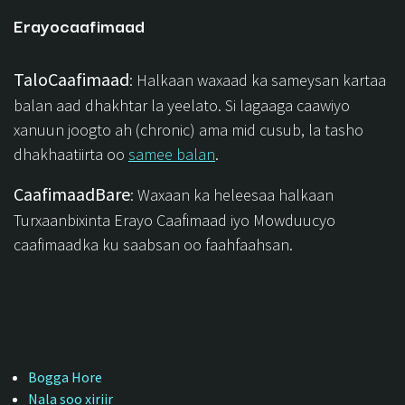
Erayocaafimaad
TaloCaafimaad
: Halkaan waxaad ka sameysan kartaa
balan aad dhakhtar la yeelato. Si lagaaga caawiyo
xanuun joogto ah (chronic) ama mid cusub, la tasho
dhakhaatiirta oo
samee balan
.
CaafimaadBare
: Waxaan ka heleesaa halkaan
Turxaanbixinta Erayo Caafimaad iyo Mowduucyo
caafimaadka ku saabsan oo faahfaahsan.
Bogga Hore
Nala soo xiriir