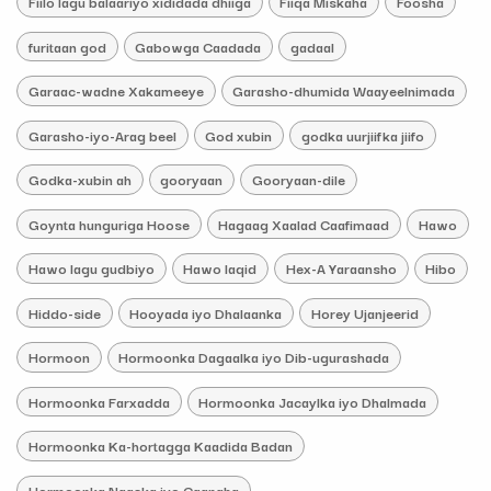
Fiilo lagu balaariyo xididada dhiiga
Fiiqa Miskaha
Foosha
furitaan god
Gabowga Caadada
gadaal
Garaac-wadne Xakameeye
Garasho-dhumida Waayeelnimada
Garasho-iyo-Arag beel
God xubin
godka uurjiifka jiifo
Godka-xubin ah
gooryaan
Gooryaan-dile
Goynta hunguriga Hoose
Hagaag Xaalad Caafimaad
Hawo
Hawo lagu gudbiyo
Hawo laqid
Hex-A Yaraansho
Hibo
Hiddo-side
Hooyada iyo Dhalaanka
Horey Ujanjeerid
Hormoon
Hormoonka Dagaalka iyo Dib-ugurashada
Hormoonka Farxadda
Hormoonka Jacaylka iyo Dhalmada
Hormoonka Ka-hortagga Kaadida Badan
Hormoonka Naaska iyo Caanaha