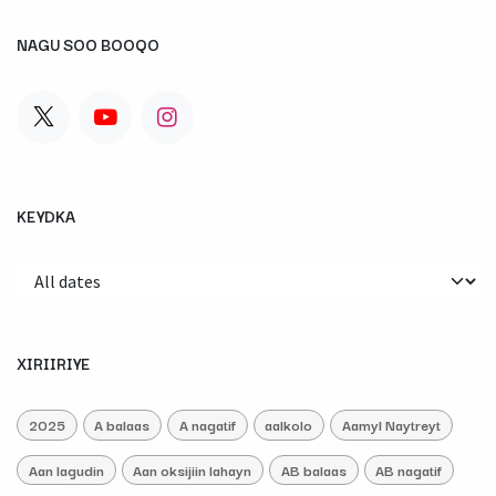
NAGU SOO BOOQO
KEYDKA
XIRIIRIYE
2025
A balaas
A nagatif
aalkolo
Aamyl Naytreyt
Aan lagudin
Aan oksijiin lahayn
AB balaas
AB nagatif