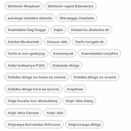
Warbixin Sheybaar
Warbixin-ogaal Bakteeriya
wareega duleelka dabada
Wareegga Caadada
Xaaladaha Deg Degga
Xajiin
Xalaad ku dhalasha ah
Xanibe Muskarinik
Xanuun-dile
Xarfo horgale ah
Xarfo la soo gaabiyay
Xasaasiyad
Xeendaabka Uurjiifka
Xidid-ballaariye PGE1
Xididada dhiiga
Xididka dhiiga oo hawo ku xiranta
Xididka dhiiga oo xiranta
Xididka dhiiga hore ee Qoorta
Xiiqdheer
Xilga foosha soo dhawdahay
Xinjir-dhis Adag
Xinjir-dhis Dansan
Xinjir-diid
Xinjireeye Borotiinka-firfircoon
Xinjiroowga dhiiga