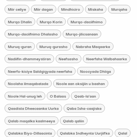
Miir celiye
Miir dagan
Mindhiciro
Miskaha
Murqaha
Murqo Dhalin
Murqo Korin
Murqo-daciifnimo
Murqo-daciifnimo Dhalasho
Murqo-jilicsanaan
Muruq-guran
Muruq-gurasho
Nabraha Maqaarka
Nadiifin-dhammeystiran
Neefsasho
Neerfaha Walbahaarka
Neerfo-kiciye Saldgigyada neerfaha
Noocyada Dhiiga
Noolaha ilmaqabatada
Noole aan oksijiin u baahan
Noole Hal-unug leh
O Balaas
Qaab-la’aan
Qaadista Dheecaanka Uurka
Qaba Isha-caajiska
Qalab maqalka kaalmeeya
Qalab qaliin
Qalabka Biyo-Dillaacinta
Qalabka Indheynta Uurjiifka
Qalal