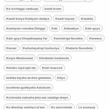
Ka-hortagga-caabuqa
kaadi la’aan
Kaadi-bixiye Kaaliyam-ilaaliye
Kaadi-haysta
Kaadida
Kaalsiyam-xannibe Dhiigga
Kab
Kabaabyo
Kala-goys
Kala-goys Dhaqdhaqaaq Yar
Kamistiriga Noolaha
Kaneeco
Kansar
Karbohaydrayt burburiye
Khatarta Suuxdinta
Kiciye-Maskaxeed
Kiimikada maskaxda
Kiimiko naytrojiin leh
Kiish-hawood
kiishka biyaha ee ilma galeenka
Kiliyo
kordhinta gudbiyaha Asitokolin
Koriimada xubnaha jirka aan caadiga aheyn
Ku dhashay xaniinyo la'aan
Ku sumoobida
La suuxiyay