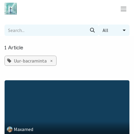
Skip to Content
All
1 Article
Uur-bacraminta
×
Maxamed