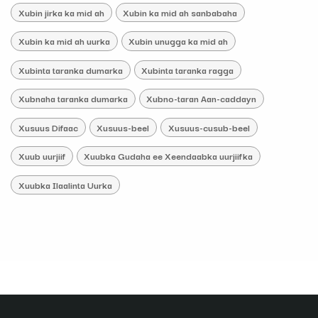
Xubin jirka ka mid ah
Xubin ka mid ah sanbabaha
Xubin ka mid ah uurka
Xubin unugga ka mid ah
Xubinta taranka dumarka
Xubinta taranka ragga
Xubnaha taranka dumarka
Xubno-taran Aan-caddayn
Xusuus Difaac
Xusuus-beel
Xusuus-cusub-beel
Xuub uurjiif
Xuubka Gudaha ee Xeendaabka uurjiifka
Xuubka Ilaalinta Uurka