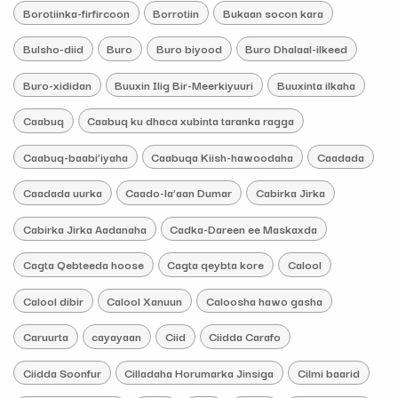
Borotiinka-firfircoon
Borrotiin
Bukaan socon kara
Bulsho-diid
Buro
Buro biyood
Buro Dhalaal-ilkeed
Buro-xididan
Buuxin Ilig Bir-Meerkiyuuri
Buuxinta ilkaha
Caabuq
Caabuq ku dhaca xubinta taranka ragga
Caabuq-baabi’iyaha
Caabuqa Kiish-hawoodaha
Caadada
Caadada uurka
Caado-la’aan Dumar
Cabirka Jirka
Cabirka Jirka Aadanaha
Cadka-Dareen ee Maskaxda
Cagta Qebteeda hoose
Cagta qeybta kore
Calool
Calool dibir
Calool Xanuun
Caloosha hawo gasha
Caruurta
cayayaan
Ciid
Ciidda Carafo
Ciidda Soonfur
Cilladaha Horumarka Jinsiga
Cilmi baarid