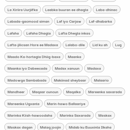
La Xiriira Uurjiifka
Laabka buuran ee dhagta
Laba-dhinac
Labada-gacmood siman
Laf iyo Carjaw
Laf-dhabarka
Lafaha
Lafaha Dhagta
Lafta Dhegta inkas
Lafta-jilicsan Hore ee Madaxa
Lalabo-dile
Lid ku ah
Lug
Maado Ka-hortagta Dhiig-baxa
Maanka
Maanka iyo Dabeecada
Madax xanuun
Madaxa
Madowga Sambabada
Makiinad sheybaar
Malaario
Mandheer
Maqaar cuncun
Maqalka
Mareenka saxarada
Mareenka Ugxanta
Marin-hawo Ballaariye
Marinka Kiish-hawoodaha
Marinka Saxarada
Maskax
Maskax dagan
Matag joojin
Midab ku Buuxinta Ilkaha