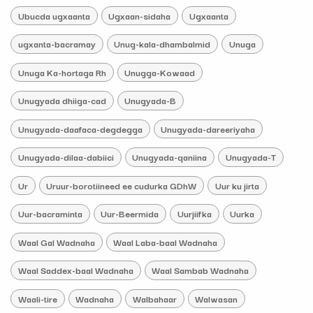
Ubucda ugxaanta
Ugxaan-sidaha
Ugxaanta
ugxanta-bacramay
Unug-kala-dhambalmid
Unuga
Unuga Ka-hortaga Rh
Unugga-Kowaad
Unugyada dhiiga-cad
Unugyada-B
Unugyada-daafaca-degdegga
Unugyada-dareeriyaha
Unugyada-dilaa-dabiici
Unugyada-qaniina
Unugyada-T
Ur
Uruur-borotiineed ee cudurka GDhW
Uur ku jirta
Uur-bacraminta
Uur-Beermida
Uurjiifka
Uurka
Waal Gal Wadnaha
Waal Laba-baal Wadnaha
Waal Saddex-baal Wadnaha
Waal Sambab Wadnaha
Waali-tire
Wadnaha
Walbahaar
Walwasan