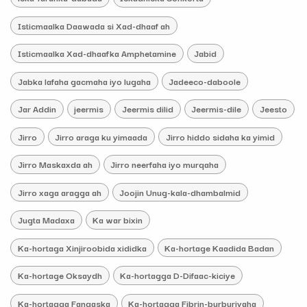
Isticmaalka Daawada si Xad-dhaaf ah
Isticmaalka Xad-dhaafka Amphetamine
Jabid
Jabka lafaha gacmaha iyo lugaha
Jadeeco-daboole
Jar Addin
jeermis
Jeermis dilid
Jeermis-dile
Jeesto
Jirro
Jirro araga ku yimaada
Jirro hiddo sidaha ka yimid
Jirro Maskaxda ah
Jirro neerfaha iyo murqaha
Jirro xaga aragga ah
Joojin Unug-kala-dhambalmid
Jugta Madaxa
Ka war bixin
Ka-hortaga Xinjiroobida xididka
Ka-hortage Kaadida Badan
Ka-hortage Oksaydh
Ka-hortagga D-Difaac-kiciye
Ka-hortagga Fangaska
Ka-hortagga Fibrin-burburiyaha