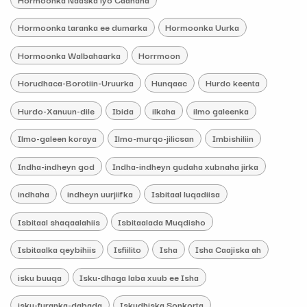
Hormoonka taranka ee dumarka
Hormoonka Uurka
Hormoonka Walbahaarka
Horrmoon
Horudhaca-Borotiin-Uruurka
Hunqaac
Hurdo keenta
Hurdo-Xanuun-dile
Ibida
ilkaha
ilmo galeenka
Ilmo-galeen koraya
Ilmo-murqo-jilicsan
Imbishiliin
Indha-indheyn god
Indha-indheyn gudaha xubnaha jirka
indhaha
indheyn uurjiifka
Isbitaal luqadiisa
Isbitaal shaqaalahiis
Isbitaalada Muqdisho
Isbitaalka qeybihiis
Isfiilito
Isha
Isha Caajiska ah
isku buuqa
Isku-dhaga laba xuub ee Isha
isku-furanka-dabada
Iskudhiska Sonkorta