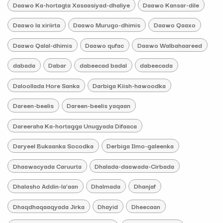
Daawo Ka-hortagta Xasaasiyad-dhaliye
Daawo Kansar-dile
Daawo la xiriirta
Daawo Murugo-dhimis
Daawo Qaaxo
Daawo Qalal-dhimis
Daawo qufac
Daawo Walbahaareed
dabada
Dabar
dabeecad badal
dabeecada
Daloollada Hore Sanka
Darbiga Kiish-hawoodka
Dareen-beelis
Dareen-beelis yaqaan
Dareeraha Ka-hortagga Unugyada Difaaca
Daryeel Bukaanka Socodka
Derbiga Ilmo-galeenka
Dhaawacyada Caruurta
Dhalada-daawada-Cirbada
Dhalasho Addin-la’aan
Dhalmada
Dhanjaf
Dhaqdhaqaaqyada Jirka
Dhayid
Dheecaan