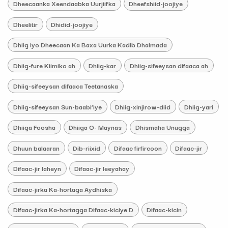
Dheecaanka Xeendaabka Uurjiifka
Dheefshiid-joojiye
Dheelitir
Dhidid-joojiye
Dhiig iyo Dheecaan Ka Baxa Uurka Kadib Dhalmada
Dhiig-fure Kiimiko ah
Dhiig-kar
Dhiig-sifeeysan difaaca ah
Dhiig-sifeeysan difaaca Teetanaska
Dhiig-sifeeysan Sun-baabi’iye
Dhiig-xinjirow-diid
Dhiig-yari
Dhiiga Foosha
Dhiiga O- Maynas
Dhismaha Unugga
Dhuun balaaran
Dib-riixid
Difaac firfircoon
Difaac-jir
Difaac-jir laheyn
Difaac-jir leeyahay
Difaac-jirka Ka-hortaga Aydhiska
Difaac-jirka Ka-hortagga Difaac-kiciye D
Difaac-kicin