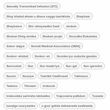
Sexually Transmitted Infection (STI)
Shay khalad ahaan u dhaca xagga taariikhda
Sheybaar
Sheybaare
Shir cilmiyeedka 1aad
shuban
Shuban Dhiig-amiibe
Shuban-joojin
Socodka Bukaanka
Sokor dajiye
Somali Medical Association (SMA)
Sonkor-silsilad
Sonkor-xir
Soonka iyo cudurka gaaska
Sumoobid
Sun
Sun-baabi’iye
Sun-gal
Sun-garasho
Suuxin
Suuxiye
Taariikh Caafimaad
Takhasus
Teetano
Tilmaam
tirakoob
tirakoobka sariiraha isbitaalka
Treponema pallidum
Tusaale
tuunjiga cuuryaanka
u guur galida dabeecada asalkeeda