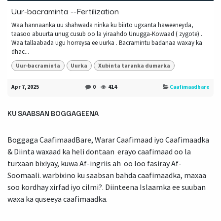
Uur-bacraminta --Fertilization
Waa hannaanka uu shahwada ninka ku biirto ugxanta haweeneyda,
taasoo abuurta unug cusub oo la yiraahdo Unugga-Kowaad ( zygote) .
Waa tallaabada ugu horreysa ee uurka . Bacramintu badanaa waxay ka
dhac...
Uur-bacraminta
Uurka
Xubinta taranka dumarka
Apr 7, 2025
0
414
Caafimaadbare
KU SAABSAN BOGGAGEENA
Boggaga CaafimaadBare, Warar Caafimaad iyo Caafimaadka
& Diinta waxaad ka heli dontaan erayo caafimaad oo la
turxaan bixiyay, kuwa Af-ingriis ah oo loo fasiray Af-
Soomaali. warbixino ku saabsan bahda caafimaadka, maxaa
soo kordhay xirfad iyo cilmi?. Diinteena Islaamka ee suuban
waxa ka quseeya caafimaadka.