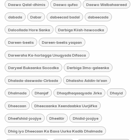
Daawo Qalal-dhimis
Daawo qufac
Daawo Walbahaareed
dabada
Dabar
dabeecad badal
dabeecada
Daloollada Hore Sanka
Darbiga Kiish-hawoodka
Dareen-beelis
Dareen-beelis yaqaan
Dareeraha Ka-hortagga Unugyada Difaaca
Daryeel Bukaanka Socodka
Derbiga Ilmo-galeenka
Dhalada-daawada-Cirbada
Dhalasho Addin-la’aan
Dhalmada
Dhanjaf
Dhaqdhaqaaqyada Jirka
Dhayid
Dheecaan
Dheecaanka Xeendaabka Uurjiifka
Dheefshiid-joojiye
Dheelitir
Dhidid-joojiye
Dhiig iyo Dheecaan Ka Baxa Uurka Kadib Dhalmada