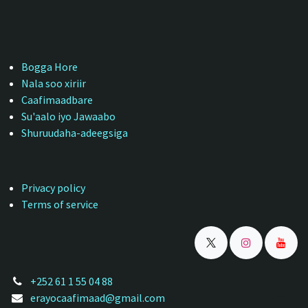
Bogga Hore
Nala soo xiriir
Caafimaadbare
Su'aalo iyo Jawaabo
Shuruudaha-adeegsiga
Privacy policy
Terms of service
+252 61 1 55 04 88
erayocaafimaad@gmail.com