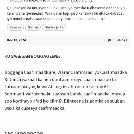
Qaliinka jarista unugyada uur ku jirta iyo meesha u dhaxeesa dabada iyo
xaniinyaha (perineum). Waa qaliin lagu jaro kansarka ku dhaca dabada,
iyo mindhiciraha xaarka qaada ayadoo dhanka uur ku jirta l...
Kansar
Qaliin
Uur ku jirta
Dec 10, 2024
0
527
KU SAABSAN BOGGAGEENA
Boggaga CaafimaadBare, Warar Caafimaad iyo Caafimaadka
& Diinta waxaad ka heli dontaan erayo caafimaad oo la
turxaan bixiyay, kuwa Af-ingriis ah oo loo fasiray Af-
Soomaali. warbixino ku saabsan bahda caafimaadka, maxaa
soo kordhay xirfad iyo cilmi?. Diinteena Islaamka ee suuban
waxa ka quseeya caafimaadka.
NAGU SOO BOOQO