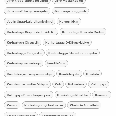
Jirro hiddo sidaha ka yimid
Jirro Maskaxda ah
Jirro neerfaha iyo murqaha
Jirro xaga aragga ah
Joojin Unug-kala-dhambalmid
Ka war bixin
Ka-hortaga Xinjiroobida xididka
Ka-hortage Kaadida Badan
Ka-hortage Oksaydh
Ka-hortagga D-Difaac-kiciye
Ka-hortagga Fangaska
Ka-hortagga Fibrin-burburiyaha
Ka-hortagga-caabuqa
kaadi la’aan
Kaadi-bixiye Kaaliyam-ilaaliye
Kaadi-haysta
Kaadida
Kaalsiyam-xannibe Dhiigga
Kab
Kabaabyo
Kala-goys
Kala-goys Dhaqdhaqaaq Yar
Kamistiriga Noolaha
Kaneeco
Kansar
Karbohaydrayt burburiye
Khatarta Suuxdinta
Kiciye-Maskaxeed
Kiimikada maskaxda