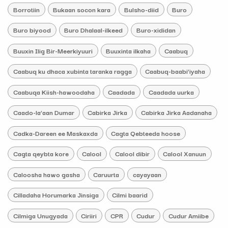
Borrotiin
Bukaan socon kara
Bulsho-diid
Buro
Buro biyood
Buro Dhalaal-ilkeed
Buro-xididan
Buuxin Ilig Bir-Meerkiyuuri
Buuxinta ilkaha
Caabuq
Caabuq ku dhaca xubinta taranka ragga
Caabuq-baabi’iyaha
Caabuqa Kiish-hawoodaha
Caadada
Caadada uurka
Caado-la’aan Dumar
Cabirka Jirka
Cabirka Jirka Aadanaha
Cadka-Dareen ee Maskaxda
Cagta Qebteeda hoose
Cagta qeybta kore
Calool
Calool dibir
Calool Xanuun
Caloosha hawo gasha
Caruurta
cayayaan
Cilladaha Horumarka Jinsiga
Cilmi baarid
Cilmiga Unugyada
Ciriiri
CPR
Cudur
Cudur Amiibe