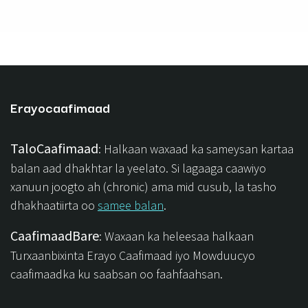
Erayocaafimaad
TaloCaafimaad
: Halkaan waxaad ka sameysan kartaa
balan aad dhakhtar la yeelato. Si lagaaga caawiyo
xanuun joogto ah (chronic) ama mid cusub, la tasho
dhakhaatiirta oo
samee balan
.
CaafimaadBare
: Waxaan ka heleesaa halkaan
Turxaanbixinta Erayo Caafimaad iyo Mowduucyo
caafimaadka ku saabsan oo faahfaahsan.