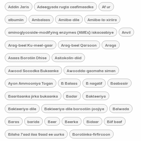
Addin Jaris
Adeegyada rugta caafimaadka
Af ur
albumiin
Ambalaas
Amiibe-dile
Amiibe-la-xiriira
aminoglycoside-modifying enzymes (AMEs) iskacaabiye
Anvil
Arag-beel Ku-meel-gaar
Arag-beel Qarsoon
Araga
Asaas Borotiin Dhise
Asitokolin-diid
Awood Socodka Bukaanka
Awoodda-gacmaha siman
Ayon Ammooniya Togan
B Balaas
B nagatif
Baabasiir
Baaritaanka jirka bukaanka
Badar
Bakteeriya
Bakteeriya-dile
Bakteeriya-dile borootiin-joojiye
Balwada
Baras
barida
Beer
Beerka
Bidaar
Biif baaf
Bilaha 7aad ilaa 9aad ee uurka
Borotiinka-firfircoon