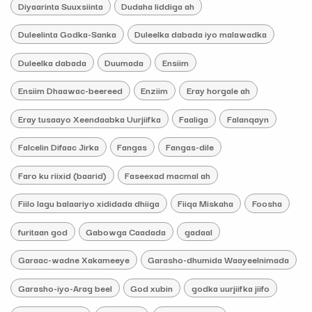
Diyaarinta Suuxsiinta
Dudaha liddiga ah
Duleelinta Godka-Sanka
Duleelka dabada iyo malawadka
Duleelka dabada
Duumada
Ensiim
Ensiim Dhaawac-beereed
Enziim
Eray horgale ah
Eray tusaayo Xeendaabka Uurjiifka
Faaliga
Falanqayn
Falcelin Difaac Jirka
Fangas
Fangas-dile
Faro ku riixid (baarid)
Faseexad macmal ah
Fiilo lagu balaariyo xididada dhiiga
Fiiqa Miskaha
Foosha
furitaan god
Gabowga Caadada
gadaal
Garaac-wadne Xakameeye
Garasho-dhumida Waayeelnimada
Garasho-iyo-Arag beel
God xubin
godka uurjiifka jiifo