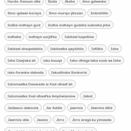
Hurdo-Xanuun-dile
Ibida
ilkaha
ilmo galeenka
Ilmo-galeen koraya
Ilmo-murqo-jilicsan
Imbishiliin
Indha-indheyn god
Indha-indheyn gudaha xubnaha jirka
indhaha
indheyn uurjiifka
Isbitaal luqadiisa
Isbitaal shaqaalahiis
Isbitaalka qeybihiis
Isfiilito
Isha
Isha Caajiska ah
isku buuqa
Isku-dhaga laba xuub ee Isha
isku-furanka-dabada
Iskudhiska Sonkorta
Isticmaalka Daawada si Xad-dhaaf ah
Isticmaalka Xad-dhaafka Amphetamine
Jabid
Jadeeco-daboole
Jar Addin
jeermis
Jeermis dilid
Jeermis-dile
Jeesto
Jirro
Jirro araga ku yimaada