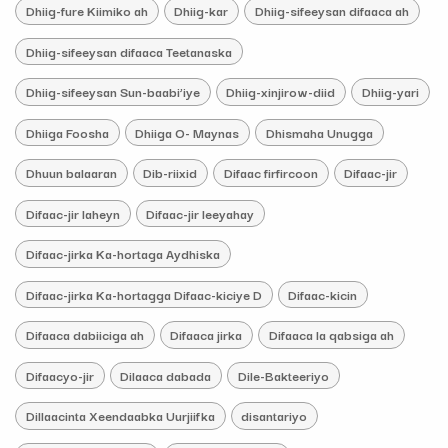
Dhiig-fure Kiimiko ah
Dhiig-kar
Dhiig-sifeeysan difaaca ah
Dhiig-sifeeysan difaaca Teetanaska
Dhiig-sifeeysan Sun-baabi’iye
Dhiig-xinjirow-diid
Dhiig-yari
Dhiiga Foosha
Dhiiga O- Maynas
Dhismaha Unugga
Dhuun balaaran
Dib-riixid
Difaac firfircoon
Difaac-jir
Difaac-jir laheyn
Difaac-jir leeyahay
Difaac-jirka Ka-hortaga Aydhiska
Difaac-jirka Ka-hortagga Difaac-kiciye D
Difaac-kicin
Difaaca dabiiciga ah
Difaaca jirka
Difaaca la qabsiga ah
Difaacyo-jir
Dilaaca dabada
Dile-Bakteeriyo
Dillaacinta Xeendaabka Uurjiifka
disantariyo