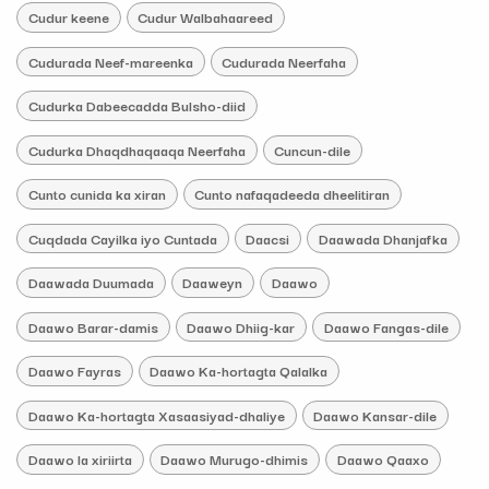
Cudur keene
Cudur Walbahaareed
Cudurada Neef-mareenka
Cudurada Neerfaha
Cudurka Dabeecadda Bulsho-diid
Cudurka Dhaqdhaqaaqa Neerfaha
Cuncun-dile
Cunto cunida ka xiran
Cunto nafaqadeeda dheelitiran
Cuqdada Cayilka iyo Cuntada
Daacsi
Daawada Dhanjafka
Daawada Duumada
Daaweyn
Daawo
Daawo Barar-damis
Daawo Dhiig-kar
Daawo Fangas-dile
Daawo Fayras
Daawo Ka-hortagta Qalalka
Daawo Ka-hortagta Xasaasiyad-dhaliye
Daawo Kansar-dile
Daawo la xiriirta
Daawo Murugo-dhimis
Daawo Qaaxo