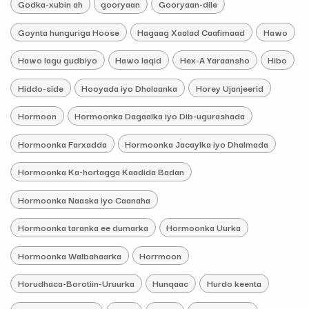
Godka-xubin ah
gooryaan
Gooryaan-dile
Goynta hunguriga Hoose
Hagaag Xaalad Caafimaad
Hawo
Hawo lagu gudbiyo
Hawo laqid
Hex-A Yaraansho
Hibo
Hiddo-side
Hooyada iyo Dhalaanka
Horey Ujanjeerid
Hormoon
Hormoonka Dagaalka iyo Dib-ugurashada
Hormoonka Farxadda
Hormoonka Jacaylka iyo Dhalmada
Hormoonka Ka-hortagga Kaadida Badan
Hormoonka Naaska iyo Caanaha
Hormoonka taranka ee dumarka
Hormoonka Uurka
Hormoonka Walbahaarka
Horrmoon
Horudhaca-Borotiin-Uruurka
Hunqaac
Hurdo keenta