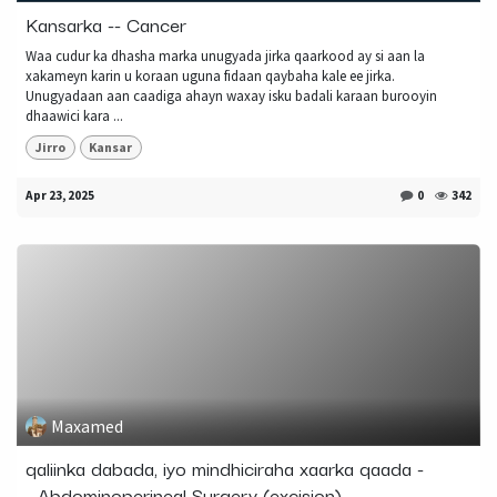
Kansarka -- Cancer
Waa cudur ka dhasha marka unugyada jirka qaarkood ay si aan la
xakameyn karin u koraan uguna fidaan qaybaha kale ee jirka.
Unugyadaan aan caadiga ahayn waxay isku badali karaan burooyin
dhaawici kara ...
Jirro
Kansar
Apr 23, 2025
0
342
Maxamed
qaliinka dabada, iyo mindhiciraha xaarka qaada -
- Abdominoperineal Surgery (excision)