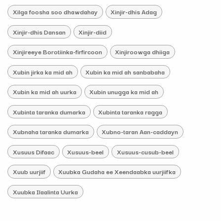
Xilga foosha soo dhawdahay
Xinjir-dhis Adag
Xinjir-dhis Dansan
Xinjir-diid
Xinjireeye Borotiinka-firfircoon
Xinjiroowga dhiiga
Xubin jirka ka mid ah
Xubin ka mid ah sanbabaha
Xubin ka mid ah uurka
Xubin unugga ka mid ah
Xubinta taranka dumarka
Xubinta taranka ragga
Xubnaha taranka dumarka
Xubno-taran Aan-caddayn
Xusuus Difaac
Xusuus-beel
Xusuus-cusub-beel
Xuub uurjiif
Xuubka Gudaha ee Xeendaabka uurjiifka
Xuubka Ilaalinta Uurka