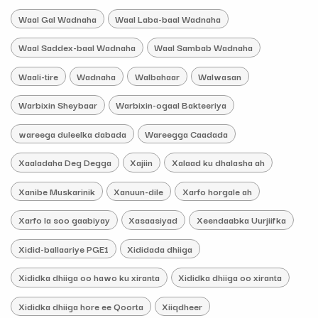
Waal Gal Wadnaha
Waal Laba-baal Wadnaha
Waal Saddex-baal Wadnaha
Waal Sambab Wadnaha
Waali-tire
Wadnaha
Walbahaar
Walwasan
Warbixin Sheybaar
Warbixin-ogaal Bakteeriya
wareega duleelka dabada
Wareegga Caadada
Xaaladaha Deg Degga
Xajiin
Xalaad ku dhalasha ah
Xanibe Muskarinik
Xanuun-dile
Xarfo horgale ah
Xarfo la soo gaabiyay
Xasaasiyad
Xeendaabka Uurjiifka
Xidid-ballaariye PGE1
Xididada dhiiga
Xididka dhiiga oo hawo ku xiranta
Xididka dhiiga oo xiranta
Xididka dhiiga hore ee Qoorta
Xiiqdheer