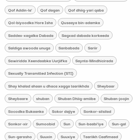
Qof Addin-la’
Qof dagan
Qof dhiig-yari qaba
Qol-biyoodka Hore Isha
Qusaaya bin-adamka
Saddex-xagalka Dabada
Sagxad dabada korkeeda
Saldiga awooda unuga
Sanbabada
Sariir
Sawiridda Xeendaabka Uurjiifka
Saynta-Mindhicirada
Sexually Transmitted Infection (STI)
Shay khalad ahaan u dhaca xagga taariikhda
Sheybaar
Sheybaare
shuban
Shuban Dhiig-amiibe
Shuban-joojin
Socodka Bukaanka
Sokor dajiye
Sonkor-silsilad
Sonkor-xir
Sumoobid
Sun
Sun-baabi’iye
Sun-gal
Sun-garasho
Suuxin
Suuxiye
Taariikh Caafimaad