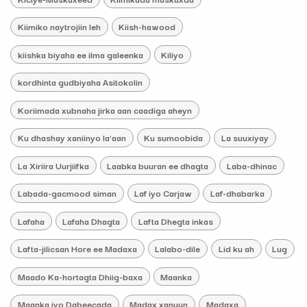
Kiimiko naytrojiin leh
Kiish-hawood
kiishka biyaha ee ilma galeenka
Kiliyo
kordhinta gudbiyaha Asitokolin
Koriimada xubnaha jirka aan caadiga aheyn
Ku dhashay xaniinyo la'aan
Ku sumoobida
La suuxiyay
La Xiriira Uurjiifka
Laabka buuran ee dhagta
Laba-dhinac
Labada-gacmood siman
Laf iyo Carjaw
Laf-dhabarka
Lafaha
Lafaha Dhagta
Lafta Dhegta inkas
Lafta-jilicsan Hore ee Madaxa
Lalabo-dile
Lid ku ah
Lug
Maado Ka-hortagta Dhiig-baxa
Maanka
Maanka iyo Dabeecada
Madax xanuun
Madaxa