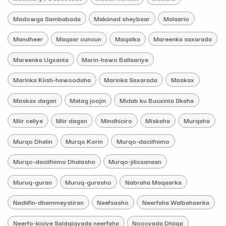
Madowga Sambabada
Makiinad sheybaar
Malaario
Mandheer
Maqaar cuncun
Maqalka
Mareenka saxarada
Mareenka Ugxanta
Marin-hawo Ballaariye
Marinka Kiish-hawoodaha
Marinka Saxarada
Maskax
Maskax dagan
Matag joojin
Midab ku Buuxinta Ilkaha
Miir celiye
Miir dagan
Mindhiciro
Miskaha
Murqaha
Murqo Dhalin
Murqo Korin
Murqo-daciifnimo
Murqo-daciifnimo Dhalasho
Murqo-jilicsanaan
Muruq-guran
Muruq-gurasho
Nabraha Maqaarka
Nadiifin-dhammeystiran
Neefsasho
Neerfaha Walbahaarka
Neerfo-kiciye Saldgigyada neerfaha
Noocyada Dhiiga