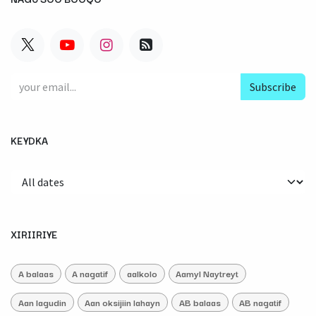
Subscribe
KEYDKA
XIRIIRIYE
A balaas
A nagatif
aalkolo
Aamyl Naytreyt
Aan lagudin
Aan oksijiin lahayn
AB balaas
AB nagatif