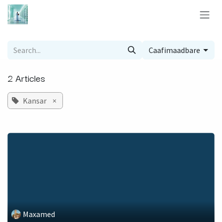
Skip to Content
Caafimaadbare
2 Articles
Kansar
×
Maxamed