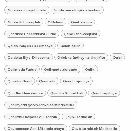
Noolaha ilmaqabatada
Noole aan oksijiin u baahan
Noole Hal-unug leh
O Balaas
Qaab-la’aan
Qaadista Dheecaanka Uurka
Qaba Isha-caajiska
Qalab maqalka kaalmeeya
Qalab qaliin
Qalabka Biyo-Dillaacinta
Qalabka Indheynta Uurjiifka
Qalal
Qaliimada Fudud
Qaliimada xididada
Qaliin
Qaliinka Guud
Qamrada
Qandac-joojiye
Qandho Heer-hoose
Qandho Socod Leh
Qandho-jabiye
Qaniinyada gooryaanka ee Mindhicirka
Qanjirada kelyaha dul saaran
Qayb-Godka ah
Qaybsanaan Aan-Mitoosis ahayn
Qeyb ka mid ah Maskaxda