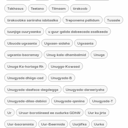
Takhasus
Teetano
Tilmaam
tirakoob
tirakoobka sariiraha isbitaalka
Treponema pallidum
Tusaale
tuunjiga cuuryaanka
u guur galida dabeecada asalkeeda
Ubucda ugxaanta
Ugxaan-sidaha
Ugxaanta
ugxanta-bacramay
Unug-kala-dhambalmid
Unuga
Unuga Ka-hortaga Rh
Unugga-Kowaad
Unugyada dhiiga-cad
Unugyada-B
Unugyada-daafaca-degdegga
Unugyada-dareeriyaha
Unugyada-dilaa-dabiici
Unugyada-qaniina
Unugyada-T
Ur
Uruur-borotiineed ee cudurka GDhW
Uur ku jirta
Uur-bacraminta
Uur-Beermida
Uurjiifka
Uurka