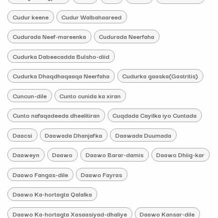
Cudur keene
Cudur Walbahaareed
Cudurada Neef-mareenka
Cudurada Neerfaha
Cudurka Dabeecadda Bulsho-diid
Cudurka Dhaqdhaqaaqa Neerfaha
Cudurka gaaska(Gastritis)
Cuncun-dile
Cunto cunida ka xiran
Cunto nafaqadeeda dheelitiran
Cuqdada Cayilka iyo Cuntada
Daacsi
Daawada Dhanjafka
Daawada Duumada
Daaweyn
Daawo
Daawo Barar-damis
Daawo Dhiig-kar
Daawo Fangas-dile
Daawo Fayras
Daawo Ka-hortagta Qalalka
Daawo Ka-hortagta Xasaasiyad-dhaliye
Daawo Kansar-dile