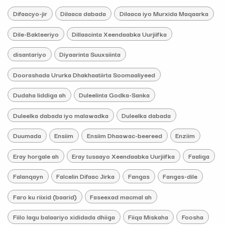
Difaacyo-jir
Dilaaca dabada
Dilaaca iyo Murxida Maqaarka
Dile-Bakteeriyo
Dillaacinta Xeendaabka Uurjiifka
disantariyo
Diyaarinta Suuxsiinta
Doorashada Ururka Dhakhaatiirta Soomaaliyeed
Dudaha liddiga ah
Duleelinta Godka-Sanka
Duleelka dabada iyo malawadka
Duleelka dabada
Duumada
Ensiim
Ensiim Dhaawac-beereed
Enziim
Eray horgale ah
Eray tusaayo Xeendaabka Uurjiifka
Faaliga
Falanqayn
Falcelin Difaac Jirka
Fangas
Fangas-dile
Faro ku riixid (baarid)
Faseexad macmal ah
Fiilo lagu balaariyo xididada dhiiga
Fiiqa Miskaha
Foosha