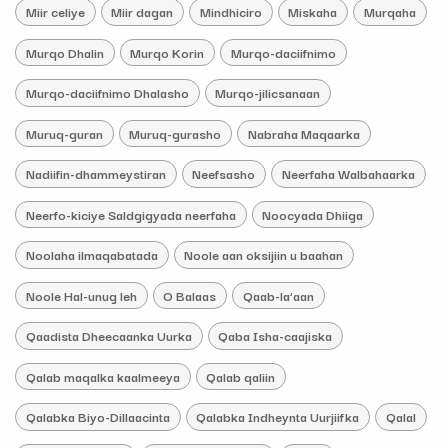
Miir celiye
Miir dagan
Mindhiciro
Miskaha
Murqaha
Murqo Dhalin
Murqo Korin
Murqo-daciifnimo
Murqo-daciifnimo Dhalasho
Murqo-jilicsanaan
Muruq-guran
Muruq-gurasho
Nabraha Maqaarka
Nadiifin-dhammeystiran
Neefsasho
Neerfaha Walbahaarka
Neerfo-kiciye Saldgigyada neerfaha
Noocyada Dhiiga
Noolaha ilmaqabatada
Noole aan oksijiin u baahan
Noole Hal-unug leh
O Balaas
Qaab-la’aan
Qaadista Dheecaanka Uurka
Qaba Isha-caajiska
Qalab maqalka kaalmeeya
Qalab qaliin
Qalabka Biyo-Dillaacinta
Qalabka Indheynta Uurjiifka
Qalal