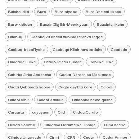
Bulsho-diid
Buro
Buro biyood
Buro Dhalaal-ilkeed
Buro-xididan
Buuxin Ilig Bir-Meerkiyuuri
Buuxinta ilkaha
Caabuq
Caabuq ku dhaca xubinta taranka ragga
Caabuq-baabi’iyaha
Caabuqa Kiish-hawoodaha
Caadada
Caadada uurka
Caado-la’aan Dumar
Cabirka Jirka
Cabirka Jirka Aadanaha
Cadka-Dareen ee Maskaxda
Cagta Qebteeda hoose
Cagta qeybta kore
Calool
Calool dibir
Calool Xanuun
Caloosha hawo gasha
Caruurta
cayayaan
Ciid
Ciidda Carafo
Ciidda Soonfur
Cilladaha Horumarka Jinsiga
Cilmi baarid
Cilmiga Unugyada
Ciriiri
CPR
Cudur
Cudur Amiibe