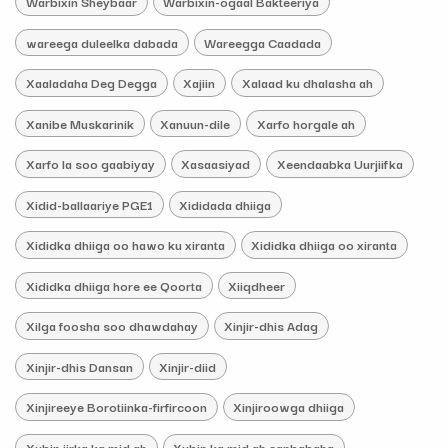
Warbixin Sheybaar
Warbixin-ogaal Bakteeriya
wareega duleelka dabada
Wareegga Caadada
Xaaladaha Deg Degga
Xajiin
Xalaad ku dhalasha ah
Xanibe Muskarinik
Xanuun-dile
Xarfo horgale ah
Xarfo la soo gaabiyay
Xasaasiyad
Xeendaabka Uurjiifka
Xidid-ballaariye PGE1
Xididada dhiiga
Xididka dhiiga oo hawo ku xiranta
Xididka dhiiga oo xiranta
Xididka dhiiga hore ee Qoorta
Xiiqdheer
Xilga foosha soo dhawdahay
Xinjir-dhis Adag
Xinjir-dhis Dansan
Xinjir-diid
Xinjireeye Borotiinka-firfircoon
Xinjiroowga dhiiga
Xubin jirka ka mid ah
Xubin ka mid ah sanbabaha