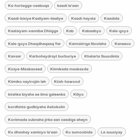
Ka-hortagga-caabuqa
kaadi la’aan
Kaadi-bixiye Kaaliyam-ilaaliye
Kaadi-haysta
Kaadida
Kaalsiyam-xannibe Dhiigga
Kab
Kabaabyo
Kala-goys
Kala-goys Dhaqdhaqaaq Yar
Kamistiriga Noolaha
Kaneeco
Kansar
Karbohaydrayt burburiye
Khatarta Suuxdinta
Kiciye-Maskaxeed
Kiimikada maskaxda
Kiimiko naytrojiin leh
Kiish-hawood
kiishka biyaha ee ilma galeenka
Kiliyo
kordhinta gudbiyaha Asitokolin
Koriimada xubnaha jirka aan caadiga aheyn
Ku dhashay xaniinyo la'aan
Ku sumoobida
La suuxiyay