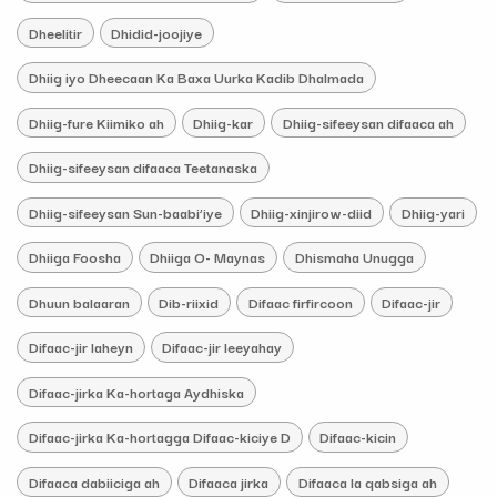
Dheelitir
Dhidid-joojiye
Dhiig iyo Dheecaan Ka Baxa Uurka Kadib Dhalmada
Dhiig-fure Kiimiko ah
Dhiig-kar
Dhiig-sifeeysan difaaca ah
Dhiig-sifeeysan difaaca Teetanaska
Dhiig-sifeeysan Sun-baabi’iye
Dhiig-xinjirow-diid
Dhiig-yari
Dhiiga Foosha
Dhiiga O- Maynas
Dhismaha Unugga
Dhuun balaaran
Dib-riixid
Difaac firfircoon
Difaac-jir
Difaac-jir laheyn
Difaac-jir leeyahay
Difaac-jirka Ka-hortaga Aydhiska
Difaac-jirka Ka-hortagga Difaac-kiciye D
Difaac-kicin
Difaaca dabiiciga ah
Difaaca jirka
Difaaca la qabsiga ah