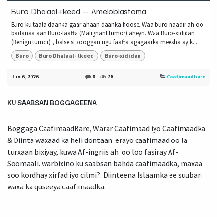
Buro Dhalaal-ilkeed -- Ameloblastoma
Buro ku taala daanka gaar ahaan daanka hoose. Waa buro naadir ah oo
badanaa aan Buro-faafta (Malignant tumor) aheyn. Waa Buro-xididan
(Benign tumor) , balse si xooggan ugu faafta agagaarka meesha ay k...
Buro
Buro Dhalaal-ilkeed
Buro-xididan
Jun 6, 2026
0
76
Caafimaadbare
KU SAABSAN BOGGAGEENA
Boggaga CaafimaadBare, Warar Caafimaad iyo Caafimaadka
& Diinta waxaad ka heli dontaan erayo caafimaad oo la
turxaan bixiyay, kuwa Af-ingriis ah oo loo fasiray Af-
Soomaali. warbixino ku saabsan bahda caafimaadka, maxaa
soo kordhay xirfad iyo cilmi?. Diinteena Islaamka ee suuban
waxa ka quseeya caafimaadka.