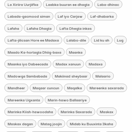
La Xiriira Uurjiifka
Laabka buuran ee dhagta
Laba-dhinac
Labada-gacmood siman
Laf iyo Carjaw
Laf-dhabarka
Lafaha
Lafaha Dhagta
Lafta Dhegta inkas
Lafta-jilicsan Hore ee Madaxa
Lalabo-dile
Lid ku ah
Lug
Maado Ka-hortagta Dhiig-baxa
Maanka
Maanka iyo Dabeecada
Madax xanuun
Madaxa
Madowga Sambabada
Makiinad sheybaar
Malaario
Mandheer
Maqaar cuncun
Maqalka
Mareenka saxarada
Mareenka Ugxanta
Marin-hawo Ballaariye
Marinka Kiish-hawoodaha
Marinka Saxarada
Maskax
Maskax dagan
Matag joojin
Midab ku Buuxinta Ilkaha