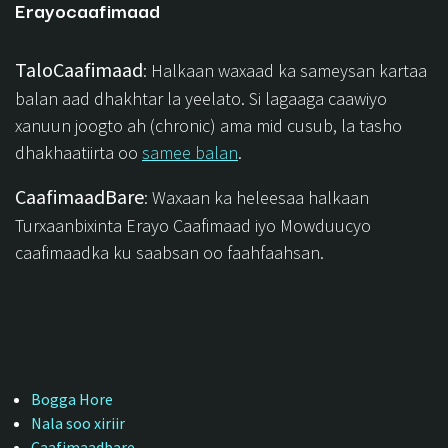
Erayocaafimaad
TaloCaafimaad
: Halkaan waxaad ka sameysan kartaa
balan aad dhakhtar la yeelato. Si lagaaga caawiyo
xanuun joogto ah (chronic) ama mid cusub, la tasho
dhakhaatiirta oo
samee balan
.
CaafimaadBare
: Waxaan ka heleesaa halkaan
Turxaanbixinta Erayo Caafimaad iyo Mowduucyo
caafimaadka ku saabsan oo faahfaahsan.
Bogga Hore
Nala soo xiriir
Caafimaadbare