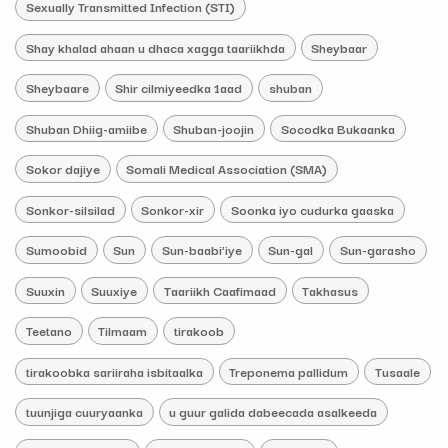
Sexually Transmitted Infection (STI)
Shay khalad ahaan u dhaca xagga taariikhda
Sheybaar
Sheybaare
Shir cilmiyeedka 1aad
shuban
Shuban Dhiig-amiibe
Shuban-joojin
Socodka Bukaanka
Sokor dajiye
Somali Medical Association (SMA)
Sonkor-silsilad
Sonkor-xir
Soonka iyo cudurka gaaska
Sumoobid
Sun
Sun-baabi’iye
Sun-gal
Sun-garasho
Suuxin
Suuxiye
Taariikh Caafimaad
Takhasus
Teetano
Tilmaam
tirakoob
tirakoobka sariiraha isbitaalka
Treponema pallidum
Tusaale
tuunjiga cuuryaanka
u guur galida dabeecada asalkeeda