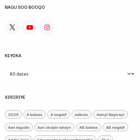
NAGU SOO BOOQO
KEYDKA
XIRIIRIYE
2025
A balaas
A nagatif
aalkolo
Aamyl Naytreyt
Aan lagudin
Aan oksijiin lahayn
AB balaas
AB nagatif
Addin Jaris
Adeegyada rugta caafimaadka
Af ur