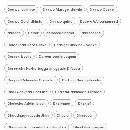
Daawo la xiriirta
Daawo Murugo-dhimis
Daawo Qaaxo
Daawo Qalal-dhimis
Daawo qufac
Daawo Walbahaareed
dabada
Dabar
dabeecad badal
dabeecada
Daloollada Hore Sanka
Darbiga Kiish-hawoodka
Dareen-beelis
Dareen-beelis yaqaan
Dareeraha Ka-hortagga Unugyada Difaaca
Daryeel Bukaanka Socodka
Derbiga Ilmo-galeenka
Dhaawacyada Caruurta
Dhalada-daawada-Cirbada
Dhalasho Addin-la’aan
Dhalmada
Dhanjaf
Dhaqdhaqaaqyada Jirka
Dhayid
Dheecaan
Dheecaanka Xeendaabka Uurjiifka
Dheefshiid-joojiye