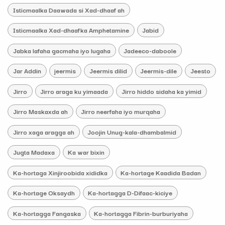
Isticmaalka Daawada si Xad-dhaaf ah
Isticmaalka Xad-dhaafka Amphetamine
Jabid
Jabka lafaha gacmaha iyo lugaha
Jadeeco-daboole
Jar Addin
jeermis
Jeermis dilid
Jeermis-dile
Jeesto
Jirro
Jirro araga ku yimaada
Jirro hiddo sidaha ka yimid
Jirro Maskaxda ah
Jirro neerfaha iyo murqaha
Jirro xaga aragga ah
Joojin Unug-kala-dhambalmid
Jugta Madaxa
Ka war bixin
Ka-hortaga Xinjiroobida xididka
Ka-hortage Kaadida Badan
Ka-hortage Oksaydh
Ka-hortagga D-Difaac-kiciye
Ka-hortagga Fangaska
Ka-hortagga Fibrin-burburiyaha