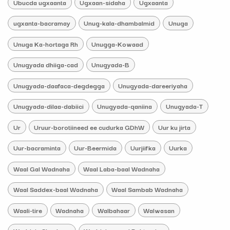
Ubucda ugxaanta
Ugxaan-sidaha
Ugxaanta
ugxanta-bacramay
Unug-kala-dhambalmid
Unuga
Unuga Ka-hortaga Rh
Unugga-Kowaad
Unugyada dhiiga-cad
Unugyada-B
Unugyada-daafaca-degdegga
Unugyada-dareeriyaha
Unugyada-dilaa-dabiici
Unugyada-qaniina
Unugyada-T
Ur
Uruur-borotiineed ee cudurka GDhW
Uur ku jirta
Uur-bacraminta
Uur-Beermida
Uurjiifka
Uurka
Waal Gal Wadnaha
Waal Laba-baal Wadnaha
Waal Saddex-baal Wadnaha
Waal Sambab Wadnaha
Waali-tire
Wadnaha
Walbahaar
Walwasan