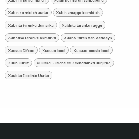
Xubin ka mid ah uurka
Xubin unugga ka mid ah
Xubinta taranka dumarka
Xubinta taranka ragga
Xubnaha taranka dumarka
Xubno-taran Aan-caddayn
Xusuus Difaac
Xusuus-beel
Xusuus-cusub-beel
Xuub uurjiif
Xuubka Gudaha ee Xeendaabka uurjiifka
Xuubka Ilaalinta Uurka