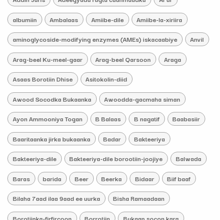
albumiin
Ambalaas
Amiibe-dile
Amiibe-la-xiriira
aminoglycoside-modifying enzymes (AMEs) iskacaabiye
Anvil
Arag-beel Ku-meel-gaar
Arag-beel Qarsoon
Araga
Asaas Borotiin Dhise
Asitokolin-diid
Awood Socodka Bukaanka
Awoodda-gacmaha siman
Ayon Ammooniya Togan
B Balaas
B nagatif
Baabasiir
Baaritaanka jirka bukaanka
Badar
Bakteeriya
Bakteeriya-dile
Bakteeriya-dile borootiin-joojiye
Balwada
Baras
barida
Beer
Beerka
Bidaar
Biif baaf
Bilaha 7aad ilaa 9aad ee uurka
Bisha Ramaadaan
Borotiinka-firfircoon
Borrotiin
Bukaan socon kara