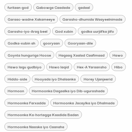
furitaan god
Gabowga Caadada
gadaal
Garaac-wadne Xakameeye
Garasho-dhumida Waayeelnimada
Garasho-iyo-Arag beel
God xubin
godka uurjiifka jiifo
Godka-xubin ah
gooryaan
Gooryaan-dile
Goynta hunguriga Hoose
Hagaag Xaalad Caafimaad
Hawo
Hawo lagu gudbiyo
Hawo laqid
Hex-A Yaraansho
Hibo
Hiddo-side
Hooyada iyo Dhalaanka
Horey Ujanjeerid
Hormoon
Hormoonka Dagaalka iyo Dib-ugurashada
Hormoonka Farxadda
Hormoonka Jacaylka iyo Dhalmada
Hormoonka Ka-hortagga Kaadida Badan
Hormoonka Naaska iyo Caanaha