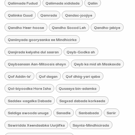
Qaliimada Fudud
Qaliimada xididada
Qaliin
Qaliinka Guud
Qamrada
Qandac-joojiye
Qandho Heer-hoose
Qandho Socod Leh
Qandho-jabiye
Qaniinyada gooryaanka ee Mindhicirka
Qanjirada kelyaha dul saaran
Qayb-Godka ah
Qaybsanaan Aan-Mitoosis ahayn
Qeyb ka mid ah Maskaxda
Qof Addin-la’
Qof dagan
Qof dhiig-yari qaba
Qol-biyoodka Hore Isha
Qusaaya bin-adamka
Saddex-xagalka Dabada
Sagxad dabada korkeeda
Saldiga awooda unuga
Sanadle
Sanbabada
Sariir
Sawiridda Xeendaabka Uurjiifka
Saynta-Mindhicirada