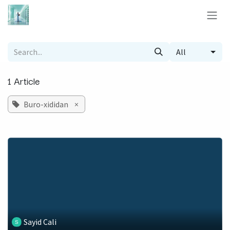
Skip to Content
All
1 Article
Buro-xididan
×
Sayid Cali