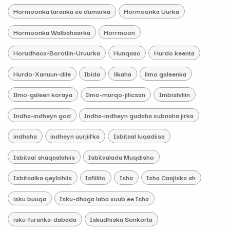
Hormoonka taranka ee dumarka
Hormoonka Uurka
Hormoonka Walbahaarka
Horrmoon
Horudhaca-Borotiin-Uruurka
Hunqaac
Hurdo keenta
Hurdo-Xanuun-dile
Ibida
ilkaha
ilmo galeenka
Ilmo-galeen koraya
Ilmo-murqo-jilicsan
Imbishiliin
Indha-indheyn god
Indha-indheyn gudaha xubnaha jirka
indhaha
indheyn uurjiifka
Isbitaal luqadiisa
Isbitaal shaqaalahiis
Isbitaalada Muqdisho
Isbitaalka qeybihiis
Isfiilito
Isha
Isha Caajiska ah
isku buuqa
Isku-dhaga laba xuub ee Isha
isku-furanka-dabada
Iskudhiska Sonkorta