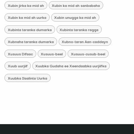
Xubin jirka ka mid ah
Xubin ka mid ah sanbabaha
Xubin ka mid ah uurka
Xubin unugga ka mid ah
Xubinta taranka dumarka
Xubinta taranka ragga
Xubnaha taranka dumarka
Xubno-taran Aan-caddayn
Xusuus Difaac
Xusuus-beel
Xusuus-cusub-beel
Xuub uurjiif
Xuubka Gudaha ee Xeendaabka uurjiifka
Xuubka Ilaalinta Uurka