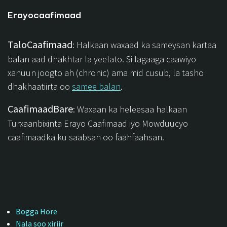
Erayocaafimaad
TaloCaafimaad
: Halkaan waxaad ka sameysan kartaa
balan aad dhakhtar la yeelato. Si lagaaga caawiyo
xanuun joogto ah (chronic) ama mid cusub, la tasho
dhakhaatiirta oo
samee balan
.
CaafimaadBare
: Waxaan ka heleesaa halkaan
Turxaanbixinta Erayo Caafimaad iyo Mowduucyo
caafimaadka ku saabsan oo faahfaahsan.
Bogga Hore
Nala soo xiriir