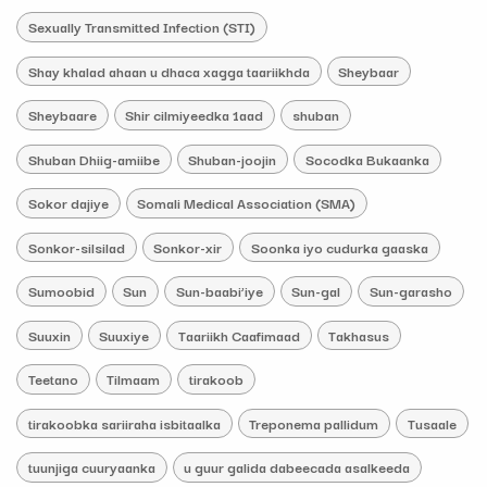
Sexually Transmitted Infection (STI)
Shay khalad ahaan u dhaca xagga taariikhda
Sheybaar
Sheybaare
Shir cilmiyeedka 1aad
shuban
Shuban Dhiig-amiibe
Shuban-joojin
Socodka Bukaanka
Sokor dajiye
Somali Medical Association (SMA)
Sonkor-silsilad
Sonkor-xir
Soonka iyo cudurka gaaska
Sumoobid
Sun
Sun-baabi’iye
Sun-gal
Sun-garasho
Suuxin
Suuxiye
Taariikh Caafimaad
Takhasus
Teetano
Tilmaam
tirakoob
tirakoobka sariiraha isbitaalka
Treponema pallidum
Tusaale
tuunjiga cuuryaanka
u guur galida dabeecada asalkeeda