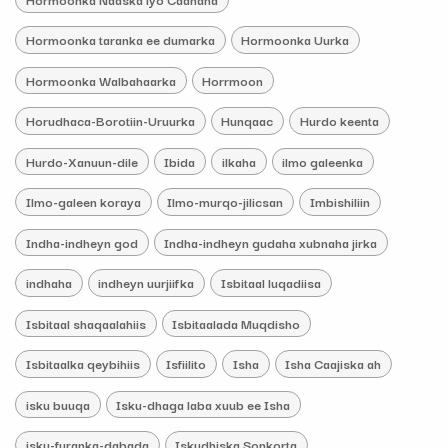
Hormoonka taranka ee dumarka
Hormoonka Uurka
Hormoonka Walbahaarka
Horrmoon
Horudhaca-Borotiin-Uruurka
Hunqaac
Hurdo keenta
Hurdo-Xanuun-dile
Ibida
ilkaha
ilmo galeenka
Ilmo-galeen koraya
Ilmo-murqo-jilicsan
Imbishiliin
Indha-indheyn god
Indha-indheyn gudaha xubnaha jirka
indhaha
indheyn uurjiifka
Isbitaal luqadiisa
Isbitaal shaqaalahiis
Isbitaalada Muqdisho
Isbitaalka qeybihiis
Isfiilito
Isha
Isha Caajiska ah
isku buuqa
Isku-dhaga laba xuub ee Isha
isku-furanka-dabada
Iskudhiska Sonkorta