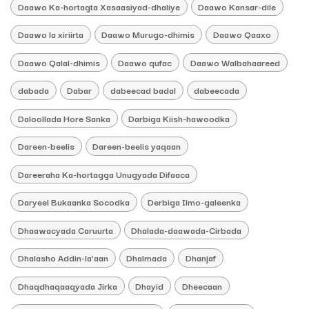
Daawo Ka-hortagta Xasaasiyad-dhaliye
Daawo Kansar-dile
Daawo la xiriirta
Daawo Murugo-dhimis
Daawo Qaaxo
Daawo Qalal-dhimis
Daawo qufac
Daawo Walbahaareed
dabada
Dabar
dabeecad badal
dabeecada
Daloollada Hore Sanka
Darbiga Kiish-hawoodka
Dareen-beelis
Dareen-beelis yaqaan
Dareeraha Ka-hortagga Unugyada Difaaca
Daryeel Bukaanka Socodka
Derbiga Ilmo-galeenka
Dhaawacyada Caruurta
Dhalada-daawada-Cirbada
Dhalasho Addin-la’aan
Dhalmada
Dhanjaf
Dhaqdhaqaaqyada Jirka
Dhayid
Dheecaan