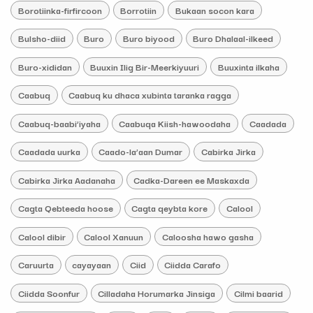
Borotiinka-firfircoon
Borrotiin
Bukaan socon kara
Bulsho-diid
Buro
Buro biyood
Buro Dhalaal-ilkeed
Buro-xididan
Buuxin Ilig Bir-Meerkiyuuri
Buuxinta ilkaha
Caabuq
Caabuq ku dhaca xubinta taranka ragga
Caabuq-baabi’iyaha
Caabuqa Kiish-hawoodaha
Caadada
Caadada uurka
Caado-la’aan Dumar
Cabirka Jirka
Cabirka Jirka Aadanaha
Cadka-Dareen ee Maskaxda
Cagta Qebteeda hoose
Cagta qeybta kore
Calool
Calool dibir
Calool Xanuun
Caloosha hawo gasha
Caruurta
cayayaan
Ciid
Ciidda Carafo
Ciidda Soonfur
Cilladaha Horumarka Jinsiga
Cilmi baarid