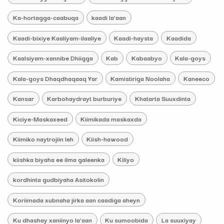
Ka-hortagga-caabuqa
kaadi la’aan
Kaadi-bixiye Kaaliyam-ilaaliye
Kaadi-haysta
Kaadida
Kaalsiyam-xannibe Dhiigga
Kab
Kabaabyo
Kala-goys
Kala-goys Dhaqdhaqaaq Yar
Kamistiriga Noolaha
Kaneeco
Kansar
Karbohaydrayt burburiye
Khatarta Suuxdinta
Kiciye-Maskaxeed
Kiimikada maskaxda
Kiimiko naytrojiin leh
Kiish-hawood
kiishka biyaha ee ilma galeenka
Kiliyo
kordhinta gudbiyaha Asitokolin
Koriimada xubnaha jirka aan caadiga aheyn
Ku dhashay xaniinyo la'aan
Ku sumoobida
La suuxiyay