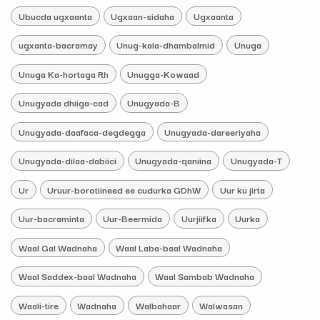
Ubucda ugxaanta
Ugxaan-sidaha
Ugxaanta
ugxanta-bacramay
Unug-kala-dhambalmid
Unuga
Unuga Ka-hortaga Rh
Unugga-Kowaad
Unugyada dhiiga-cad
Unugyada-B
Unugyada-daafaca-degdegga
Unugyada-dareeriyaha
Unugyada-dilaa-dabiici
Unugyada-qaniina
Unugyada-T
Ur
Uruur-borotiineed ee cudurka GDhW
Uur ku jirta
Uur-bacraminta
Uur-Beermida
Uurjiifka
Uurka
Waal Gal Wadnaha
Waal Laba-baal Wadnaha
Waal Saddex-baal Wadnaha
Waal Sambab Wadnaha
Waali-tire
Wadnaha
Walbahaar
Walwasan