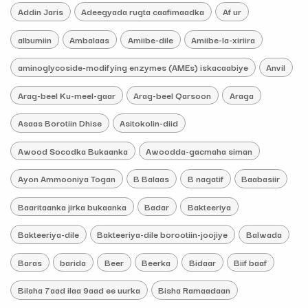
Addin Jaris
Adeegyada rugta caafimaadka
Af ur
albumiin
Ambalaas
Amiibe-dile
Amiibe-la-xiriira
aminoglycoside-modifying enzymes (AMEs) iskacaabiye
Anvil
Arag-beel Ku-meel-gaar
Arag-beel Qarsoon
Araga
Asaas Borotiin Dhise
Asitokolin-diid
Awood Socodka Bukaanka
Awoodda-gacmaha siman
Ayon Ammooniya Togan
B Balaas
B nagatif
Baabasiir
Baaritaanka jirka bukaanka
Badar
Bakteeriya
Bakteeriya-dile
Bakteeriya-dile borootiin-joojiye
Balwada
Baras
barida
Beer
Beerka
Bidaar
Biif baaf
Bilaha 7aad ilaa 9aad ee uurka
Bisha Ramaadaan