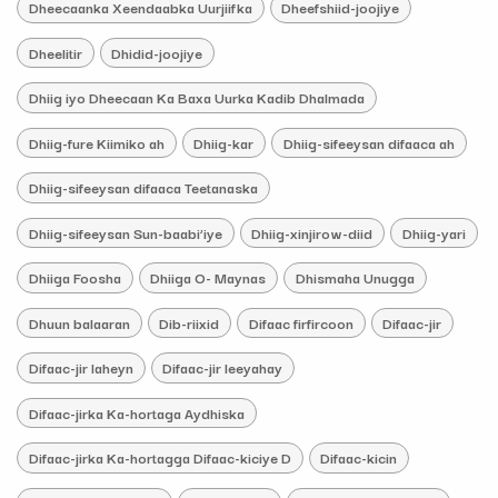
Dheecaanka Xeendaabka Uurjiifka
Dheefshiid-joojiye
Dheelitir
Dhidid-joojiye
Dhiig iyo Dheecaan Ka Baxa Uurka Kadib Dhalmada
Dhiig-fure Kiimiko ah
Dhiig-kar
Dhiig-sifeeysan difaaca ah
Dhiig-sifeeysan difaaca Teetanaska
Dhiig-sifeeysan Sun-baabi’iye
Dhiig-xinjirow-diid
Dhiig-yari
Dhiiga Foosha
Dhiiga O- Maynas
Dhismaha Unugga
Dhuun balaaran
Dib-riixid
Difaac firfircoon
Difaac-jir
Difaac-jir laheyn
Difaac-jir leeyahay
Difaac-jirka Ka-hortaga Aydhiska
Difaac-jirka Ka-hortagga Difaac-kiciye D
Difaac-kicin