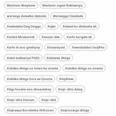
Warbixin Sheybaar
Warbixin-ogaal Bakteeriya
wareega duleelka dabada
Wareegga Caadada
Xaaladaha Deg Degga
Xajiin
Xalaad ku dhalasha ah
Xanibe Muskarinik
Xanuun-dile
Xarfo horgale ah
Xarfo la soo gaabiyay
Xasaasiyad
Xeendaabka Uurjiifka
Xidid-ballaariye PGE1
Xididada dhiiga
Xididka dhiiga oo hawo ku xiranta
Xididka dhiiga oo xiranta
Xididka dhiiga hore ee Qoorta
Xiiqdheer
Xilga foosha soo dhawdahay
Xinjir-dhis Adag
Xinjir-dhis Dansan
Xinjir-diid
Xinjireeye Borotiinka-firfircoon
Xinjiroowga dhiiga