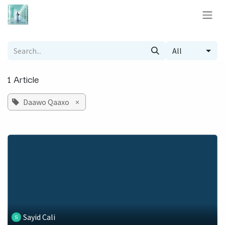
Skip to Content
All
1 Article
Daawo Qaaxo
×
Sayid Cali