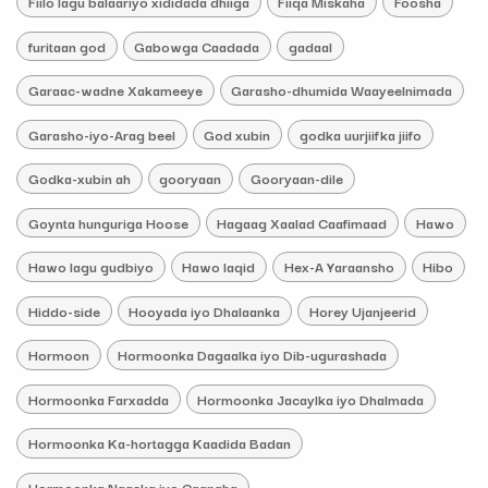
Fiilo lagu balaariyo xididada dhiiga
Fiiqa Miskaha
Foosha
furitaan god
Gabowga Caadada
gadaal
Garaac-wadne Xakameeye
Garasho-dhumida Waayeelnimada
Garasho-iyo-Arag beel
God xubin
godka uurjiifka jiifo
Godka-xubin ah
gooryaan
Gooryaan-dile
Goynta hunguriga Hoose
Hagaag Xaalad Caafimaad
Hawo
Hawo lagu gudbiyo
Hawo laqid
Hex-A Yaraansho
Hibo
Hiddo-side
Hooyada iyo Dhalaanka
Horey Ujanjeerid
Hormoon
Hormoonka Dagaalka iyo Dib-ugurashada
Hormoonka Farxadda
Hormoonka Jacaylka iyo Dhalmada
Hormoonka Ka-hortagga Kaadida Badan
Hormoonka Naaska iyo Caanaha