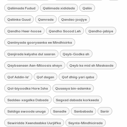
Qaliimada Fudud
Qaliimada xididada
Qaliin
Qaliinka Guud
Qamrada
Qandac-joojiye
Qandho Heer-hoose
Qandho Socod Leh
Qandho-jabiye
Qaniinyada gooryaanka ee Mindhicirka
Qanjirada kelyaha dul saaran
Qayb-Godka ah
Qaybsanaan Aan-Mitoosis ahayn
Qeyb ka mid ah Maskaxda
Qof Addin-la’
Qof dagan
Qof dhiig-yari qaba
Qol-biyoodka Hore Isha
Qusaaya bin-adamka
Saddex-xagalka Dabada
Sagxad dabada korkeeda
Saldiga awooda unuga
Sanadle
Sanbabada
Sariir
Sawiridda Xeendaabka Uurjiifka
Saynta-Mindhicirada