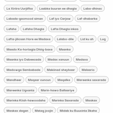
La Xiriira Uurjiifka
Laabka buuran ee dhagta
Laba-dhinac
Labada-gacmood siman
Laf iyo Carjaw
Laf-dhabarka
Lafaha
Lafaha Dhagta
Lafta Dhegta inkas
Lafta-jilicsan Hore ee Madaxa
Lalabo-dile
Lid ku ah
Lug
Maado Ka-hortagta Dhiig-baxa
Maanka
Maanka iyo Dabeecada
Madax xanuun
Madaxa
Madowga Sambabada
Makiinad sheybaar
Malaario
Mandheer
Maqaar cuncun
Maqalka
Mareenka saxarada
Mareenka Ugxanta
Marin-hawo Ballaariye
Marinka Kiish-hawoodaha
Marinka Saxarada
Maskax
Maskax dagan
Matag joojin
Midab ku Buuxinta Ilkaha