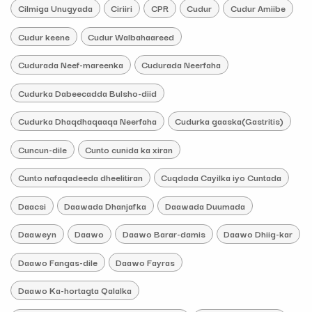
Cilmiga Unugyada
Ciriiri
CPR
Cudur
Cudur Amiibe
Cudur keene
Cudur Walbahaareed
Cudurada Neef-mareenka
Cudurada Neerfaha
Cudurka Dabeecadda Bulsho-diid
Cudurka Dhaqdhaqaaqa Neerfaha
Cudurka gaaska(Gastritis)
Cuncun-dile
Cunto cunida ka xiran
Cunto nafaqadeeda dheelitiran
Cuqdada Cayilka iyo Cuntada
Daacsi
Daawada Dhanjafka
Daawada Duumada
Daaweyn
Daawo
Daawo Barar-damis
Daawo Dhiig-kar
Daawo Fangas-dile
Daawo Fayras
Daawo Ka-hortagta Qalalka