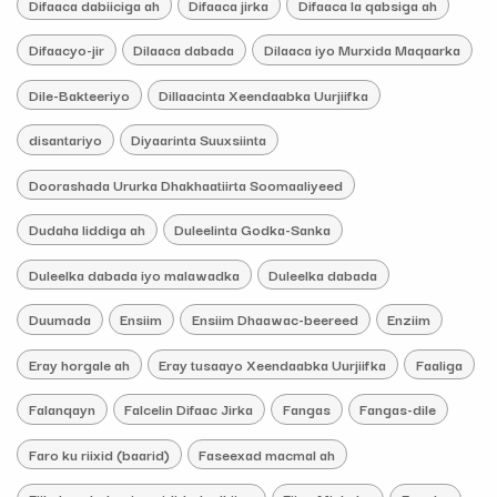
Difaaca dabiiciga ah
Difaaca jirka
Difaaca la qabsiga ah
Difaacyo-jir
Dilaaca dabada
Dilaaca iyo Murxida Maqaarka
Dile-Bakteeriyo
Dillaacinta Xeendaabka Uurjiifka
disantariyo
Diyaarinta Suuxsiinta
Doorashada Ururka Dhakhaatiirta Soomaaliyeed
Dudaha liddiga ah
Duleelinta Godka-Sanka
Duleelka dabada iyo malawadka
Duleelka dabada
Duumada
Ensiim
Ensiim Dhaawac-beereed
Enziim
Eray horgale ah
Eray tusaayo Xeendaabka Uurjiifka
Faaliga
Falanqayn
Falcelin Difaac Jirka
Fangas
Fangas-dile
Faro ku riixid (baarid)
Faseexad macmal ah