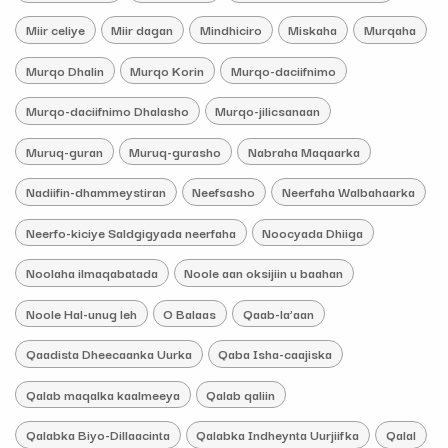
Miir celiye
Miir dagan
Mindhiciro
Miskaha
Murqaha
Murqo Dhalin
Murqo Korin
Murqo-daciifnimo
Murqo-daciifnimo Dhalasho
Murqo-jilicsanaan
Muruq-guran
Muruq-gurasho
Nabraha Maqaarka
Nadiifin-dhammeystiran
Neefsasho
Neerfaha Walbahaarka
Neerfo-kiciye Saldgigyada neerfaha
Noocyada Dhiiga
Noolaha ilmaqabatada
Noole aan oksijiin u baahan
Noole Hal-unug leh
O Balaas
Qaab-la’aan
Qaadista Dheecaanka Uurka
Qaba Isha-caajiska
Qalab maqalka kaalmeeya
Qalab qaliin
Qalabka Biyo-Dillaacinta
Qalabka Indheynta Uurjiifka
Qalal