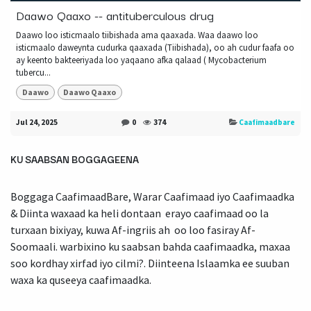
Daawo Qaaxo -- antituberculous drug
Daawo loo isticmaalo tiibishada ama qaaxada. Waa daawo loo
isticmaalo daweynta cudurka qaaxada (Tiibishada), oo ah cudur faafa oo
ay keento bakteeriyada loo yaqaano afka qalaad ( Mycobacterium
tubercu...
Daawo
Daawo Qaaxo
Jul 24, 2025
0
374
Caafimaadbare
KU SAABSAN BOGGAGEENA
Boggaga CaafimaadBare, Warar Caafimaad iyo Caafimaadka
& Diinta waxaad ka heli dontaan erayo caafimaad oo la
turxaan bixiyay, kuwa Af-ingriis ah oo loo fasiray Af-
Soomaali. warbixino ku saabsan bahda caafimaadka, maxaa
soo kordhay xirfad iyo cilmi?. Diinteena Islaamka ee suuban
waxa ka quseeya caafimaadka.