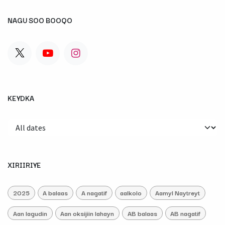
NAGU SOO BOOQO
KEYDKA
XIRIIRIYE
2025
A balaas
A nagatif
aalkolo
Aamyl Naytreyt
Aan lagudin
Aan oksijiin lahayn
AB balaas
AB nagatif