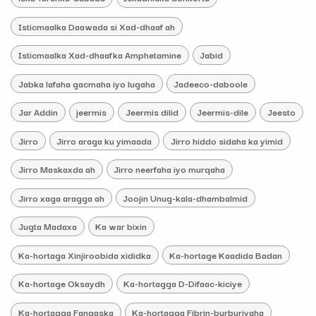
Isticmaalka Daawada si Xad-dhaaf ah
Isticmaalka Xad-dhaafka Amphetamine
Jabid
Jabka lafaha gacmaha iyo lugaha
Jadeeco-daboole
Jar Addin
jeermis
Jeermis dilid
Jeermis-dile
Jeesto
Jirro
Jirro araga ku yimaada
Jirro hiddo sidaha ka yimid
Jirro Maskaxda ah
Jirro neerfaha iyo murqaha
Jirro xaga aragga ah
Joojin Unug-kala-dhambalmid
Jugta Madaxa
Ka war bixin
Ka-hortaga Xinjiroobida xididka
Ka-hortage Kaadida Badan
Ka-hortage Oksaydh
Ka-hortagga D-Difaac-kiciye
Ka-hortagga Fangaska
Ka-hortagga Fibrin-burburiyaha