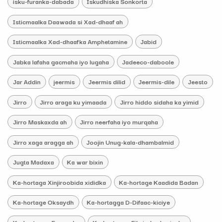
isku-furanka-dabada
Iskudhiska Sonkorta
Isticmaalka Daawada si Xad-dhaaf ah
Isticmaalka Xad-dhaafka Amphetamine
Jabid
Jabka lafaha gacmaha iyo lugaha
Jadeeco-daboole
Jar Addin
jeermis
Jeermis dilid
Jeermis-dile
Jeesto
Jirro
Jirro araga ku yimaada
Jirro hiddo sidaha ka yimid
Jirro Maskaxda ah
Jirro neerfaha iyo murqaha
Jirro xaga aragga ah
Joojin Unug-kala-dhambalmid
Jugta Madaxa
Ka war bixin
Ka-hortaga Xinjiroobida xididka
Ka-hortage Kaadida Badan
Ka-hortage Oksaydh
Ka-hortagga D-Difaac-kiciye
Ka-hortagga Fangaska
Ka-hortagga Fibrin-burburiyaha