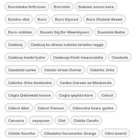
Borotiinka-firfircoon
Borrotiin
Bukaan socon kara
Bulsho-diid
Buro
Buro biyood
Buro Dhalaal-ilkeed
Buro-xididan
Buuxin Ilig Bir-Meerkiyuuri
Buuxinta ilkaha
Caabuq
Caabuq ku dhaca xubinta taranka ragga
Caabuq-baabi’iyaha
Caabuqa Kiish-hawoodaha
Caadada
Caadada uurka
Caado-la’aan Dumar
Cabirka Jirka
Cabirka Jirka Aadanaha
Cadka-Dareen ee Maskaxda
Cagta Qebteeda hoose
Cagta qeybta kore
Calool
Calool dibir
Calool Xanuun
Caloosha hawo gasha
Caruurta
cayayaan
Ciid
Ciidda Carafo
Ciidda Soonfur
Cilladaha Horumarka Jinsiga
Cilmi baarid