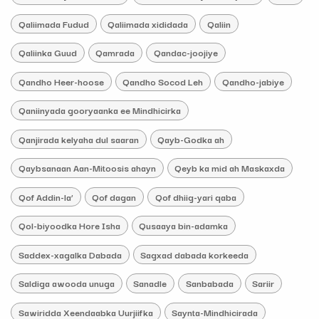
Qaliimada Fudud
Qaliimada xididada
Qaliin
Qaliinka Guud
Qamrada
Qandac-joojiye
Qandho Heer-hoose
Qandho Socod Leh
Qandho-jabiye
Qaniinyada gooryaanka ee Mindhicirka
Qanjirada kelyaha dul saaran
Qayb-Godka ah
Qaybsanaan Aan-Mitoosis ahayn
Qeyb ka mid ah Maskaxda
Qof Addin-la’
Qof dagan
Qof dhiig-yari qaba
Qol-biyoodka Hore Isha
Qusaaya bin-adamka
Saddex-xagalka Dabada
Sagxad dabada korkeeda
Saldiga awooda unuga
Sanadle
Sanbabada
Sariir
Sawiridda Xeendaabka Uurjiifka
Saynta-Mindhicirada