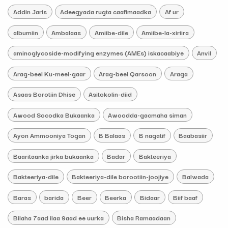
Addin Jaris
Adeegyada rugta caafimaadka
Af ur
albumiin
Ambalaas
Amiibe-dile
Amiibe-la-xiriira
aminoglycoside-modifying enzymes (AMEs) iskacaabiye
Anvil
Arag-beel Ku-meel-gaar
Arag-beel Qarsoon
Araga
Asaas Borotiin Dhise
Asitokolin-diid
Awood Socodka Bukaanka
Awoodda-gacmaha siman
Ayon Ammooniya Togan
B Balaas
B nagatif
Baabasiir
Baaritaanka jirka bukaanka
Badar
Bakteeriya
Bakteeriya-dile
Bakteeriya-dile borootiin-joojiye
Balwada
Baras
barida
Beer
Beerka
Bidaar
Biif baaf
Bilaha 7aad ilaa 9aad ee uurka
Bisha Ramaadaan