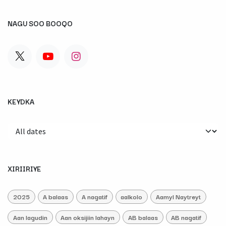
NAGU SOO BOOQO
KEYDKA
XIRIIRIYE
2025
A balaas
A nagatif
aalkolo
Aamyl Naytreyt
Aan lagudin
Aan oksijiin lahayn
AB balaas
AB nagatif