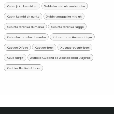
Xubin jirka ka mid ah
Xubin ka mid ah sanbabaha
Xubin ka mid ah uurka
Xubin unugga ka mid ah
Xubinta taranka dumarka
Xubinta taranka ragga
Xubnaha taranka dumarka
Xubno-taran Aan-caddayn
Xusuus Difaac
Xusuus-beel
Xusuus-cusub-beel
Xuub uurjiif
Xuubka Gudaha ee Xeendaabka uurjiifka
Xuubka Ilaalinta Uurka