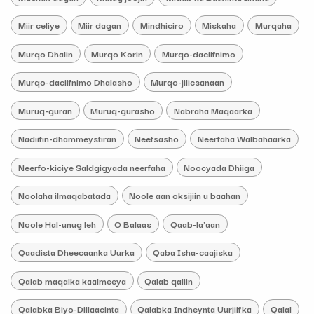
Miir celiye
Miir dagan
Mindhiciro
Miskaha
Murqaha
Murqo Dhalin
Murqo Korin
Murqo-daciifnimo
Murqo-daciifnimo Dhalasho
Murqo-jilicsanaan
Muruq-guran
Muruq-gurasho
Nabraha Maqaarka
Nadiifin-dhammeystiran
Neefsasho
Neerfaha Walbahaarka
Neerfo-kiciye Saldgigyada neerfaha
Noocyada Dhiiga
Noolaha ilmaqabatada
Noole aan oksijiin u baahan
Noole Hal-unug leh
O Balaas
Qaab-la’aan
Qaadista Dheecaanka Uurka
Qaba Isha-caajiska
Qalab maqalka kaalmeeya
Qalab qaliin
Qalabka Biyo-Dillaacinta
Qalabka Indheynta Uurjiifka
Qalal