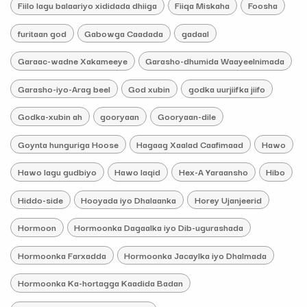
Fiilo lagu balaariyo xididada dhiiga
Fiiqa Miskaha
Foosha
furitaan god
Gabowga Caadada
gadaal
Garaac-wadne Xakameeye
Garasho-dhumida Waayeelnimada
Garasho-iyo-Arag beel
God xubin
godka uurjiifka jiifo
Godka-xubin ah
gooryaan
Gooryaan-dile
Goynta hunguriga Hoose
Hagaag Xaalad Caafimaad
Hawo
Hawo lagu gudbiyo
Hawo laqid
Hex-A Yaraansho
Hibo
Hiddo-side
Hooyada iyo Dhalaanka
Horey Ujanjeerid
Hormoon
Hormoonka Dagaalka iyo Dib-ugurashada
Hormoonka Farxadda
Hormoonka Jacaylka iyo Dhalmada
Hormoonka Ka-hortagga Kaadida Badan