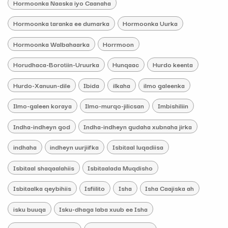
Hormoonka Naaska iyo Caanaha
Hormoonka taranka ee dumarka
Hormoonka Uurka
Hormoonka Walbahaarka
Horrmoon
Horudhaca-Borotiin-Uruurka
Hunqaac
Hurdo keenta
Hurdo-Xanuun-dile
Ibida
ilkaha
ilmo galeenka
Ilmo-galeen koraya
Ilmo-murqo-jilicsan
Imbishiliin
Indha-indheyn god
Indha-indheyn gudaha xubnaha jirka
indhaha
indheyn uurjiifka
Isbitaal luqadiisa
Isbitaal shaqaalahiis
Isbitaalada Muqdisho
Isbitaalka qeybihiis
Isfiilito
Isha
Isha Caajiska ah
isku buuqa
Isku-dhaga laba xuub ee Isha