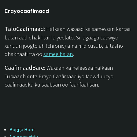
Erayocaafimaad
TaloCaafimaad
: Halkaan waxaad ka sameysan kartaa
balan aad dhakhtar la yeelato. Si lagaaga caawiyo
xanuun joogto ah (chronic) ama mid cusub, la tasho
dhakhaatiirta oo
samee balan
.
CaafimaadBare
: Waxaan ka heleesaa halkaan
Turxaanbixinta Erayo Caafimaad iyo Mowduucyo
caafimaadka ku saabsan oo faahfaahsan.
Bogga Hore
Nala soo xiriir