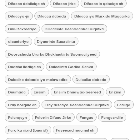
Difaaca dabiiciga ah
Difaaca jirka
Difaaca la qabsiga ah
Difaacyo-jir
Dilaaca dabada
Dilaaca iyo Murxida Maqaarka
Dile-Bakteeriyo
Dillaacinta Xeendaabka Uurjiifka
disantariyo
Diyaarinta Suuxsiinta
Doorashada Ururka Dhakhaatiirta Soomaaliyeed
Dudaha liddiga ah
Duleelinta Godka-Sanka
Duleelka dabada iyo malawadka
Duleelka dabada
Duumada
Ensiim
Ensiim Dhaawac-beereed
Enziim
Eray horgale ah
Eray tusaayo Xeendaabka Uurjiifka
Faaliga
Falanqayn
Falcelin Difaac Jirka
Fangas
Fangas-dile
Faro ku riixid (baarid)
Faseexad macmal ah