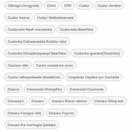
Cilmiga Unugyada
Ciriiri
CPR
Cudur
Cudur Amiibe
Cudur keene
Cudur Walbahaareed
Cudurada Neef-mareenka
Cudurada Neerfaha
Cudurka Dabeecadda Bulsho-diid
Cudurka Dhaqdhaqaaqa Neerfaha
Cudurka gaaska(Gastritis)
Cuncun-dile
Cunto cunida ka xiran
Cunto nafaqadeeda dheelitiran
Cuqdada Cayilka iyo Cuntada
Daacsi
Daawada Dhanjafka
Daawada Duumada
Daaweyn
Daawo
Daawo Barar-damis
Daawo Dhiig-kar
Daawo Fangas-dile
Daawo Fayras
Daawo Ka-hortagta Qalalka