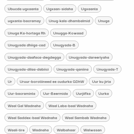
Ubucda ugxaanta
Ugxaan-sidaha
Ugxaanta
ugxanta-bacramay
Unug-kala-dhambalmid
Unuga
Unuga Ka-hortaga Rh
Unugga-Kowaad
Unugyada dhiiga-cad
Unugyada-B
Unugyada-daafaca-degdegga
Unugyada-dareeriyaha
Unugyada-dilaa-dabiici
Unugyada-qaniina
Unugyada-T
Ur
Uruur-borotiineed ee cudurka GDhW
Uur ku jirta
Uur-bacraminta
Uur-Beermida
Uurjiifka
Uurka
Waal Gal Wadnaha
Waal Laba-baal Wadnaha
Waal Saddex-baal Wadnaha
Waal Sambab Wadnaha
Waali-tire
Wadnaha
Walbahaar
Walwasan