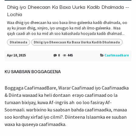
Dhiig iyo Dheecaan Ka Baxa Uurka Kadib Dhalmada --
Lochia
Waa dhiig iyo dheecaan ka soo baxa ilmo-galeenka kadib dhalmada, oo
ay ku jiraan dhiig, xinjiro, iyo unugyo ka mid ah ilmo-galeenka . Waa
qayb caadi ah oo ka mid ah soo kabashada hooyada kadib dhalmad...
Dhalmada
Dhiig iyo Dheecaan Ka Baxa Uurka Kadib Dhalmada
Apr 10, 2025
0
445
Caafimaadbare
KU SAABSAN BOGGAGEENA
Boggaga CaafimaadBare, Warar Caafimaad iyo Caafimaadka
& Diinta waxaad ka heli dontaan erayo caafimaad oo la
turxaan bixiyay, kuwa Af-ingriis ah oo loo fasiray Af-
Soomaali. warbixino ku saabsan bahda caafimaadka, maxaa
soo kordhay xirfad iyo cilmi?. Diinteena Islaamka ee suuban
waxa ka quseeya caafimaadka.