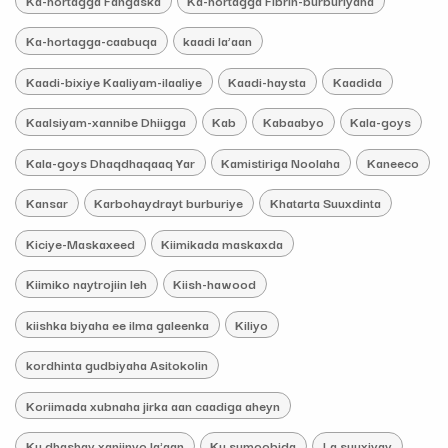
Ka-hortagga-caabuqa
kaadi la’aan
Kaadi-bixiye Kaaliyam-ilaaliye
Kaadi-haysta
Kaadida
Kaalsiyam-xannibe Dhiigga
Kab
Kabaabyo
Kala-goys
Kala-goys Dhaqdhaqaaq Yar
Kamistiriga Noolaha
Kaneeco
Kansar
Karbohaydrayt burburiye
Khatarta Suuxdinta
Kiciye-Maskaxeed
Kiimikada maskaxda
Kiimiko naytrojiin leh
Kiish-hawood
kiishka biyaha ee ilma galeenka
Kiliyo
kordhinta gudbiyaha Asitokolin
Koriimada xubnaha jirka aan caadiga aheyn
Ku dhashay xaniinyo la'aan
Ku sumoobida
La suuxiyay