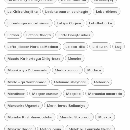
La Xiriira Uurjiifka
Laabka buuran ee dhagta
Laba-dhinac
Labada-gacmood siman
Laf iyo Carjaw
Laf-dhabarka
Lafaha
Lafaha Dhagta
Lafta Dhegta inkas
Lafta-jilicsan Hore ee Madaxa
Lalabo-dile
Lid ku ah
Lug
Maado Ka-hortagta Dhiig-baxa
Maanka
Maanka iyo Dabeecada
Madax xanuun
Madaxa
Madowga Sambabada
Makiinad sheybaar
Malaario
Mandheer
Maqaar cuncun
Maqalka
Mareenka saxarada
Mareenka Ugxanta
Marin-hawo Ballaariye
Marinka Kiish-hawoodaha
Marinka Saxarada
Maskax
Maskax dagan
Matag joojin
Midab ku Buuxinta Ilkaha