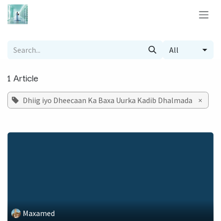
Skip to Content
All
1 Article
Dhiig iyo Dheecaan Ka Baxa Uurka Kadib Dhalmada
×
Maxamed