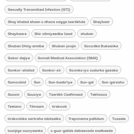
Sexually Transmitted Infection (STI)
Shay khalad ahaan u dhaca xagga taariikhda
Sheybaar
Sheybaare
Shir cilmiyeedka 1aad
shuban
Shuban Dhiig-amiibe
Shuban-joojin
Socodka Bukaanka
Sokor dajiye
Somali Medical Association (SMA)
Sonkor-silsilad
Sonkor-xir
Soonka iyo cudurka gaaska
Sumoobid
Sun
Sun-baabi’iye
Sun-gal
Sun-garasho
Suuxin
Suuxiye
Taariikh Caafimaad
Takhasus
Teetano
Tilmaam
tirakoob
tirakoobka sariiraha isbitaalka
Treponema pallidum
Tusaale
tuunjiga cuuryaanka
u guur galida dabeecada asalkeeda