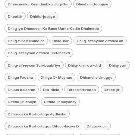
Dheecaanka Xeendaabka Uurjiifka
Dheefshiid-joojiye
Dheelitir
Dhidid-joojiye
Dhiig iyo Dheecaan Ka Baxa Uurka Kadib Dhalmada
Dhiig-fure Kiimiko ah
Dhiig-kar
Dhiig-sifeeysan difaaca ah
Dhiig-sifeeysan difaaca Teetanaska
Dhiig-sifeeysan Sun-baabi’iye
Dhiig-xinjirow-diid
Dhiig-yari
Dhiiga Foosha
Dhiiga O- Maynas
Dhismaha Unugga
Dhuun balaaran
Dib-riixid
Difaac firfircoon
Difaac-jir
Difaac-jir laheyn
Difaac-jir leeyahay
Difaac-jirka Ka-hortaga Aydhiska
Difaac-jirka Ka-hortagga Difaac-kiciye D
Difaac-kicin