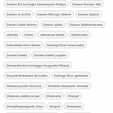
Daawo Ka-hortagta Xasaasiyad-dhaliye
Daawo Kansar-dile
Daawo la xiriirta
Daawo Murugo-dhimis
Daawo Qaaxo
Daawo Qalal-dhimis
Daawo qufac
Daawo Walbahaareed
dabada
Dabar
dabeecad badal
dabeecada
Daloollada Hore Sanka
Darbiga Kiish-hawoodka
Dareen-beelis
Dareen-beelis yaqaan
Dareeraha Ka-hortagga Unugyada Difaaca
Daryeel Bukaanka Socodka
Derbiga Ilmo-galeenka
Dhaawacyada Caruurta
Dhalada-daawada-Cirbada
Dhalasho Addin-la’aan
Dhalmada
Dhanjaf
Dhaqdhaqaaqyada Jirka
Dhayid
Dheecaan