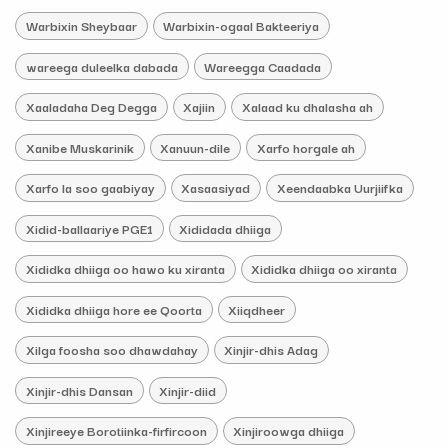
Warbixin Sheybaar
Warbixin-ogaal Bakteeriya
wareega duleelka dabada
Wareegga Caadada
Xaaladaha Deg Degga
Xajiin
Xalaad ku dhalasha ah
Xanibe Muskarinik
Xanuun-dile
Xarfo horgale ah
Xarfo la soo gaabiyay
Xasaasiyad
Xeendaabka Uurjiifka
Xidid-ballaariye PGE1
Xididada dhiiga
Xididka dhiiga oo hawo ku xiranta
Xididka dhiiga oo xiranta
Xididka dhiiga hore ee Qoorta
Xiiqdheer
Xilga foosha soo dhawdahay
Xinjir-dhis Adag
Xinjir-dhis Dansan
Xinjir-diid
Xinjireeye Borotiinka-firfircoon
Xinjiroowga dhiiga