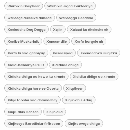
Warbixin Sheybaar
Warbixin-ogaal Bakteeriya
wareega duleelka dabada
Wareegga Caadada
Xaaladaha Deg Degga
Xajiin
Xalaad ku dhalasha ah
Xanibe Muskarinik
Xanuun-dile
Xarfo horgale ah
Xarfo la soo gaabiyay
Xasaasiyad
Xeendaabka Uurjiifka
Xidid-ballaariye PGE1
Xididada dhiiga
Xididka dhiiga oo hawo ku xiranta
Xididka dhiiga oo xiranta
Xididka dhiiga hore ee Qoorta
Xiiqdheer
Xilga foosha soo dhawdahay
Xinjir-dhis Adag
Xinjir-dhis Dansan
Xinjir-diid
Xinjireeye Borotiinka-firfircoon
Xinjiroowga dhiiga