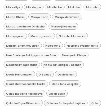
Miir celiye
Miir dagan
Mindhiciro
Miskaha
Murqaha
Murqo Dhalin
Murqo Korin
Murqo-daciifnimo
Murqo-daciifnimo Dhalasho
Murqo-jilicsanaan
Muruq-guran
Muruq-gurasho
Nabraha Maqaarka
Nadiifin-dhammeystiran
Neefsasho
Neerfaha Walbahaarka
Neerfo-kiciye Saldgigyada neerfaha
Noocyada Dhiiga
Noolaha ilmaqabatada
Noole aan oksijiin u baahan
Noole Hal-unug leh
O Balaas
Qaab-la’aan
Qaadista Dheecaanka Uurka
Qaba Isha-caajiska
Qalab maqalka kaalmeeya
Qalab qaliin
Qalabka Biyo-Dillaacinta
Qalabka Indheynta Uurjiifka
Qalal