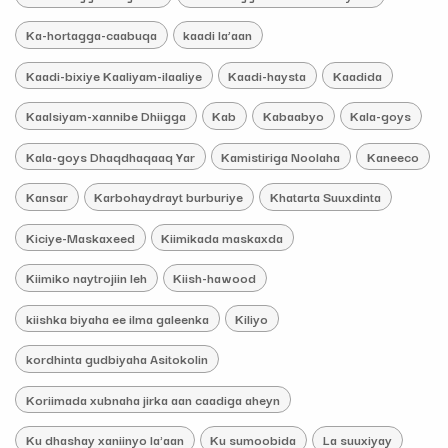
Ka-hortagga-caabuqa
kaadi la’aan
Kaadi-bixiye Kaaliyam-ilaaliye
Kaadi-haysta
Kaadida
Kaalsiyam-xannibe Dhiigga
Kab
Kabaabyo
Kala-goys
Kala-goys Dhaqdhaqaaq Yar
Kamistiriga Noolaha
Kaneeco
Kansar
Karbohaydrayt burburiye
Khatarta Suuxdinta
Kiciye-Maskaxeed
Kiimikada maskaxda
Kiimiko naytrojiin leh
Kiish-hawood
kiishka biyaha ee ilma galeenka
Kiliyo
kordhinta gudbiyaha Asitokolin
Koriimada xubnaha jirka aan caadiga aheyn
Ku dhashay xaniinyo la'aan
Ku sumoobida
La suuxiyay