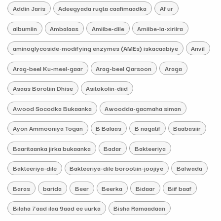
Addin Jaris
Adeegyada rugta caafimaadka
Af ur
albumiin
Ambalaas
Amiibe-dile
Amiibe-la-xiriira
aminoglycoside-modifying enzymes (AMEs) iskacaabiye
Anvil
Arag-beel Ku-meel-gaar
Arag-beel Qarsoon
Araga
Asaas Borotiin Dhise
Asitokolin-diid
Awood Socodka Bukaanka
Awoodda-gacmaha siman
Ayon Ammooniya Togan
B Balaas
B nagatif
Baabasiir
Baaritaanka jirka bukaanka
Badar
Bakteeriya
Bakteeriya-dile
Bakteeriya-dile borootiin-joojiye
Balwada
Baras
barida
Beer
Beerka
Bidaar
Biif baaf
Bilaha 7aad ilaa 9aad ee uurka
Bisha Ramaadaan