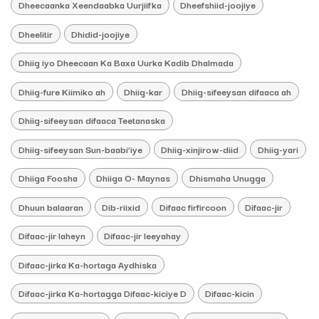
Dheecaanka Xeendaabka Uurjiifka
Dheefshiid-joojiye
Dheelitir
Dhidid-joojiye
Dhiig iyo Dheecaan Ka Baxa Uurka Kadib Dhalmada
Dhiig-fure Kiimiko ah
Dhiig-kar
Dhiig-sifeeysan difaaca ah
Dhiig-sifeeysan difaaca Teetanaska
Dhiig-sifeeysan Sun-baabi’iye
Dhiig-xinjirow-diid
Dhiig-yari
Dhiiga Foosha
Dhiiga O- Maynas
Dhismaha Unugga
Dhuun balaaran
Dib-riixid
Difaac firfircoon
Difaac-jir
Difaac-jir laheyn
Difaac-jir leeyahay
Difaac-jirka Ka-hortaga Aydhiska
Difaac-jirka Ka-hortagga Difaac-kiciye D
Difaac-kicin