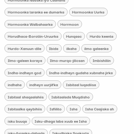
Hormoonka taranka ee dumarka
Hormoonka Uurka
Hormoonka Walbahaarka
Horrmoon
Horudhaca-Borotiin-Uruurka
Hunqaac
Hurdo keenta
Hurdo-Xanuun-dile
Ibida
ilkaha
ilmo galeenka
Ilmo-galeen koraya
Ilmo-murqo-jilicsan
Imbishiliin
Indha-indheyn god
Indha-indheyn gudaha xubnaha jirka
indhaha
indheyn uurjiifka
Isbitaal luqadiisa
Isbitaal shaqaalahiis
Isbitaalada Muqdisho
Isbitaalka qeybihiis
Isfiilito
Isha
Isha Caajiska ah
isku buuqa
Isku-dhaga laba xuub ee Isha
isku-furanka-dabada
Iskudhiska Sonkorta