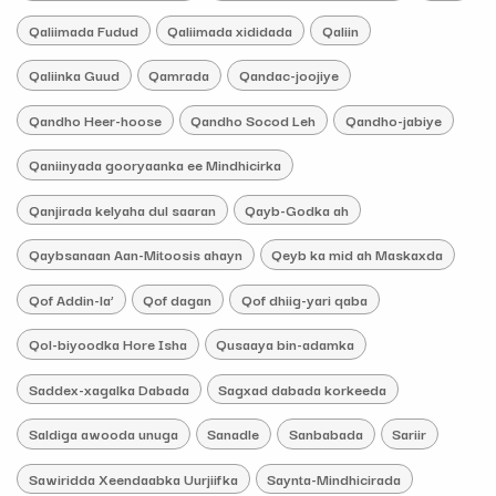
Qaliimada Fudud
Qaliimada xididada
Qaliin
Qaliinka Guud
Qamrada
Qandac-joojiye
Qandho Heer-hoose
Qandho Socod Leh
Qandho-jabiye
Qaniinyada gooryaanka ee Mindhicirka
Qanjirada kelyaha dul saaran
Qayb-Godka ah
Qaybsanaan Aan-Mitoosis ahayn
Qeyb ka mid ah Maskaxda
Qof Addin-la’
Qof dagan
Qof dhiig-yari qaba
Qol-biyoodka Hore Isha
Qusaaya bin-adamka
Saddex-xagalka Dabada
Sagxad dabada korkeeda
Saldiga awooda unuga
Sanadle
Sanbabada
Sariir
Sawiridda Xeendaabka Uurjiifka
Saynta-Mindhicirada