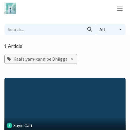
Skip to Content
All
1 Article
Kaalsiyam-xannibe Dhiigga
×
Sayid Cali