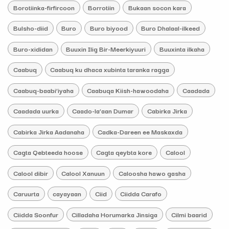
Borotiinka-firfircoon
Borrotiin
Bukaan socon kara
Bulsho-diid
Buro
Buro biyood
Buro Dhalaal-ilkeed
Buro-xididan
Buuxin Ilig Bir-Meerkiyuuri
Buuxinta ilkaha
Caabuq
Caabuq ku dhaca xubinta taranka ragga
Caabuq-baabi’iyaha
Caabuqa Kiish-hawoodaha
Caadada
Caadada uurka
Caado-la’aan Dumar
Cabirka Jirka
Cabirka Jirka Aadanaha
Cadka-Dareen ee Maskaxda
Cagta Qebteeda hoose
Cagta qeybta kore
Calool
Calool dibir
Calool Xanuun
Caloosha hawo gasha
Caruurta
cayayaan
Ciid
Ciidda Carafo
Ciidda Soonfur
Cilladaha Horumarka Jinsiga
Cilmi baarid