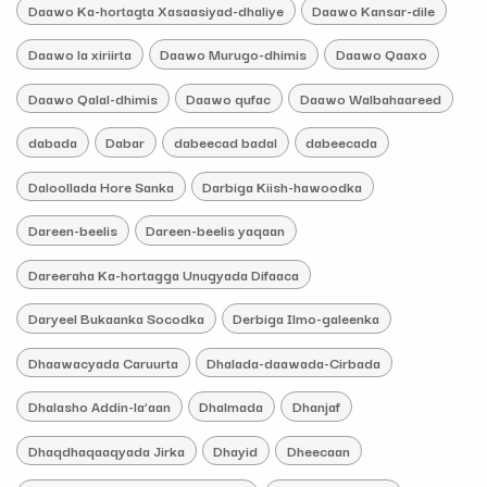
Daawo Ka-hortagta Xasaasiyad-dhaliye
Daawo Kansar-dile
Daawo la xiriirta
Daawo Murugo-dhimis
Daawo Qaaxo
Daawo Qalal-dhimis
Daawo qufac
Daawo Walbahaareed
dabada
Dabar
dabeecad badal
dabeecada
Daloollada Hore Sanka
Darbiga Kiish-hawoodka
Dareen-beelis
Dareen-beelis yaqaan
Dareeraha Ka-hortagga Unugyada Difaaca
Daryeel Bukaanka Socodka
Derbiga Ilmo-galeenka
Dhaawacyada Caruurta
Dhalada-daawada-Cirbada
Dhalasho Addin-la’aan
Dhalmada
Dhanjaf
Dhaqdhaqaaqyada Jirka
Dhayid
Dheecaan