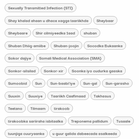
Sexually Transmitted Infection (STI)
Shay khalad ahaan u dhaca xagga taariikhda
Sheybaar
Sheybaare
Shir cilmiyeedka 1aad
shuban
Shuban Dhiig-amiibe
Shuban-joojin
Socodka Bukaanka
Sokor dajiye
Somali Medical Association (SMA)
Sonkor-silsilad
Sonkor-xir
Soonka iyo cudurka gaaska
Sumoobid
Sun
Sun-baabi’iye
Sun-gal
Sun-garasho
Suuxin
Suuxiye
Taariikh Caafimaad
Takhasus
Teetano
Tilmaam
tirakoob
tirakoobka sariiraha isbitaalka
Treponema pallidum
Tusaale
tuunjiga cuuryaanka
u guur galida dabeecada asalkeeda