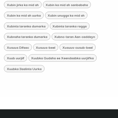
Xubin jirka ka mid ah
Xubin ka mid ah sanbabaha
Xubin ka mid ah uurka
Xubin unugga ka mid ah
Xubinta taranka dumarka
Xubinta taranka ragga
Xubnaha taranka dumarka
Xubno-taran Aan-caddayn
Xusuus Difaac
Xusuus-beel
Xusuus-cusub-beel
Xuub uurjiif
Xuubka Gudaha ee Xeendaabka uurjiifka
Xuubka Ilaalinta Uurka