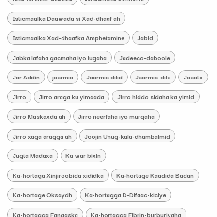
Isticmaalka Daawada si Xad-dhaaf ah
Isticmaalka Xad-dhaafka Amphetamine
Jabid
Jabka lafaha gacmaha iyo lugaha
Jadeeco-daboole
Jar Addin
jeermis
Jeermis dilid
Jeermis-dile
Jeesto
Jirro
Jirro araga ku yimaada
Jirro hiddo sidaha ka yimid
Jirro Maskaxda ah
Jirro neerfaha iyo murqaha
Jirro xaga aragga ah
Joojin Unug-kala-dhambalmid
Jugta Madaxa
Ka war bixin
Ka-hortaga Xinjiroobida xididka
Ka-hortage Kaadida Badan
Ka-hortage Oksaydh
Ka-hortagga D-Difaac-kiciye
Ka-hortagga Fangaska
Ka-hortagga Fibrin-burburiyaha