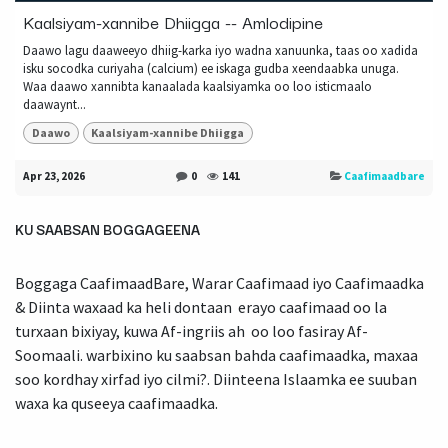
Kaalsiyam-xannibe Dhiigga -- Amlodipine
Daawo lagu daaweeyo dhiig-karka iyo wadna xanuunka, taas oo xadida
isku socodka curiyaha (calcium) ee iskaga gudba xeendaabka unuga.
Waa daawo xannibta kanaalada kaalsiyamka oo loo isticmaalo
daawaynt...
Daawo
Kaalsiyam-xannibe Dhiigga
Apr 23, 2026
0
141
Caafimaadbare
KU SAABSAN BOGGAGEENA
Boggaga CaafimaadBare, Warar Caafimaad iyo Caafimaadka
& Diinta waxaad ka heli dontaan erayo caafimaad oo la
turxaan bixiyay, kuwa Af-ingriis ah oo loo fasiray Af-
Soomaali. warbixino ku saabsan bahda caafimaadka, maxaa
soo kordhay xirfad iyo cilmi?. Diinteena Islaamka ee suuban
waxa ka quseeya caafimaadka.