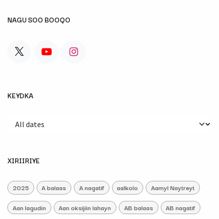
NAGU SOO BOOQO
KEYDKA
XIRIIRIYE
2025
A balaas
A nagatif
aalkolo
Aamyl Naytreyt
Aan lagudin
Aan oksijiin lahayn
AB balaas
AB nagatif