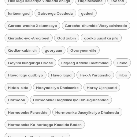
Fiilo lagu balaariyo xididada dhiiga
Fiiqa Miskaha
Foosha
furitaan god
Gabowga Caadada
gadaal
Garaac-wadne Xakameeye
Garasho-dhumida Waayeelnimada
Garasho-iyo-Arag beel
God xubin
godka uurjiifka jiifo
Godka-xubin ah
gooryaan
Gooryaan-dile
Goynta hunguriga Hoose
Hagaag Xaalad Caafimaad
Hawo
Hawo lagu gudbiyo
Hawo laqid
Hex-A Yaraansho
Hibo
Hiddo-side
Hooyada iyo Dhalaanka
Horey Ujanjeerid
Hormoon
Hormoonka Dagaalka iyo Dib-ugurashada
Hormoonka Farxadda
Hormoonka Jacaylka iyo Dhalmada
Hormoonka Ka-hortagga Kaadida Badan
Hormoonka Naaska iyo Caanaha