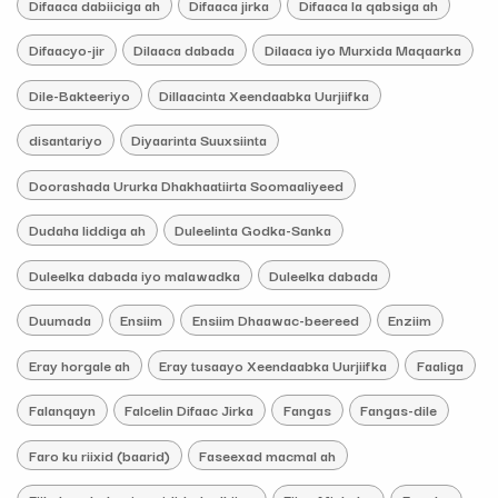
Difaaca dabiiciga ah
Difaaca jirka
Difaaca la qabsiga ah
Difaacyo-jir
Dilaaca dabada
Dilaaca iyo Murxida Maqaarka
Dile-Bakteeriyo
Dillaacinta Xeendaabka Uurjiifka
disantariyo
Diyaarinta Suuxsiinta
Doorashada Ururka Dhakhaatiirta Soomaaliyeed
Dudaha liddiga ah
Duleelinta Godka-Sanka
Duleelka dabada iyo malawadka
Duleelka dabada
Duumada
Ensiim
Ensiim Dhaawac-beereed
Enziim
Eray horgale ah
Eray tusaayo Xeendaabka Uurjiifka
Faaliga
Falanqayn
Falcelin Difaac Jirka
Fangas
Fangas-dile
Faro ku riixid (baarid)
Faseexad macmal ah