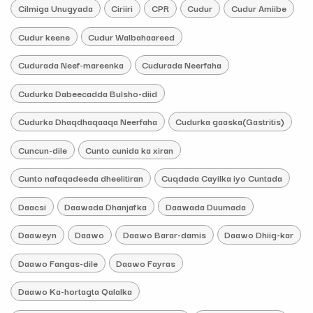
Cilmiga Unugyada
Ciriiri
CPR
Cudur
Cudur Amiibe
Cudur keene
Cudur Walbahaareed
Cudurada Neef-mareenka
Cudurada Neerfaha
Cudurka Dabeecadda Bulsho-diid
Cudurka Dhaqdhaqaaqa Neerfaha
Cudurka gaaska(Gastritis)
Cuncun-dile
Cunto cunida ka xiran
Cunto nafaqadeeda dheelitiran
Cuqdada Cayilka iyo Cuntada
Daacsi
Daawada Dhanjafka
Daawada Duumada
Daaweyn
Daawo
Daawo Barar-damis
Daawo Dhiig-kar
Daawo Fangas-dile
Daawo Fayras
Daawo Ka-hortagta Qalalka