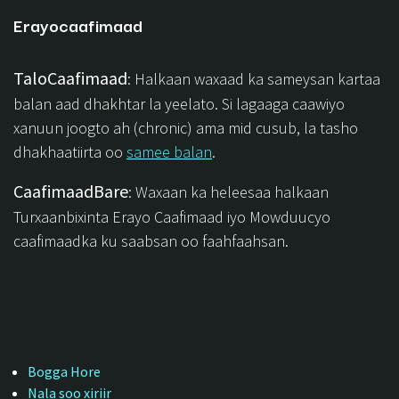
Erayocaafimaad
TaloCaafimaad
: Halkaan waxaad ka sameysan kartaa
balan aad dhakhtar la yeelato. Si lagaaga caawiyo
xanuun joogto ah (chronic) ama mid cusub, la tasho
dhakhaatiirta oo
samee balan
.
CaafimaadBare
: Waxaan ka heleesaa halkaan
Turxaanbixinta Erayo Caafimaad iyo Mowduucyo
caafimaadka ku saabsan oo faahfaahsan.
Bogga Hore
Nala soo xiriir