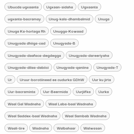
Ubucda ugxaanta
Ugxaan-sidaha
Ugxaanta
ugxanta-bacramay
Unug-kala-dhambalmid
Unuga
Unuga Ka-hortaga Rh
Unugga-Kowaad
Unugyada dhiiga-cad
Unugyada-B
Unugyada-daafaca-degdegga
Unugyada-dareeriyaha
Unugyada-dilaa-dabiici
Unugyada-qaniina
Unugyada-T
Ur
Uruur-borotiineed ee cudurka GDhW
Uur ku jirta
Uur-bacraminta
Uur-Beermida
Uurjiifka
Uurka
Waal Gal Wadnaha
Waal Laba-baal Wadnaha
Waal Saddex-baal Wadnaha
Waal Sambab Wadnaha
Waali-tire
Wadnaha
Walbahaar
Walwasan