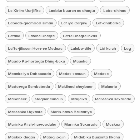
La Xiriira Uurjiifka
Laabka buuran ee dhagta
Laba-dhinac
Labada-gacmood siman
Laf iyo Carjaw
Laf-dhabarka
Lafaha
Lafaha Dhagta
Lafta Dhegta inkas
Lafta-jilicsan Hore ee Madaxa
Lalabo-dile
Lid ku ah
Lug
Maado Ka-hortagta Dhiig-baxa
Maanka
Maanka iyo Dabeecada
Madax xanuun
Madaxa
Madowga Sambabada
Makiinad sheybaar
Malaario
Mandheer
Maqaar cuncun
Maqalka
Mareenka saxarada
Mareenka Ugxanta
Marin-hawo Ballaariye
Marinka Kiish-hawoodaha
Marinka Saxarada
Maskax
Maskax dagan
Matag joojin
Midab ku Buuxinta Ilkaha