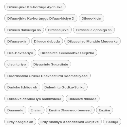
Difaac-jirka Ka-hortaga Aydhiska
Difaac-jirka Ka-hortagga Difaac-kiciye D
Difaac-kicin
Difaaca dabiiciga ah
Difaaca jirka
Difaaca la qabsiga ah
Difaacyo-jir
Dilaaca dabada
Dilaaca iyo Murxida Maqaarka
Dile-Bakteeriyo
Dillaacinta Xeendaabka Uurjiifka
disantariyo
Diyaarinta Suuxsiinta
Doorashada Ururka Dhakhaatiirta Soomaaliyeed
Dudaha liddiga ah
Duleelinta Godka-Sanka
Duleelka dabada iyo malawadka
Duleelka dabada
Duumada
Ensiim
Ensiim Dhaawac-beereed
Enziim
Eray horgale ah
Eray tusaayo Xeendaabka Uurjiifka
Faaliga