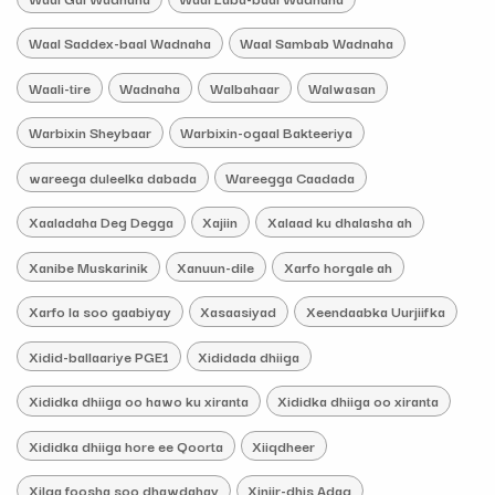
Waal Saddex-baal Wadnaha
Waal Sambab Wadnaha
Waali-tire
Wadnaha
Walbahaar
Walwasan
Warbixin Sheybaar
Warbixin-ogaal Bakteeriya
wareega duleelka dabada
Wareegga Caadada
Xaaladaha Deg Degga
Xajiin
Xalaad ku dhalasha ah
Xanibe Muskarinik
Xanuun-dile
Xarfo horgale ah
Xarfo la soo gaabiyay
Xasaasiyad
Xeendaabka Uurjiifka
Xidid-ballaariye PGE1
Xididada dhiiga
Xididka dhiiga oo hawo ku xiranta
Xididka dhiiga oo xiranta
Xididka dhiiga hore ee Qoorta
Xiiqdheer
Xilga foosha soo dhawdahay
Xinjir-dhis Adag