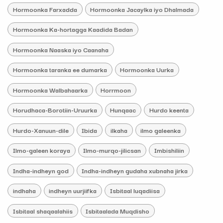
Hormoonka Farxadda
Hormoonka Jacaylka iyo Dhalmada
Hormoonka Ka-hortagga Kaadida Badan
Hormoonka Naaska iyo Caanaha
Hormoonka taranka ee dumarka
Hormoonka Uurka
Hormoonka Walbahaarka
Horrmoon
Horudhaca-Borotiin-Uruurka
Hunqaac
Hurdo keenta
Hurdo-Xanuun-dile
Ibida
ilkaha
ilmo galeenka
Ilmo-galeen koraya
Ilmo-murqo-jilicsan
Imbishiliin
Indha-indheyn god
Indha-indheyn gudaha xubnaha jirka
indhaha
indheyn uurjiifka
Isbitaal luqadiisa
Isbitaal shaqaalahiis
Isbitaalada Muqdisho