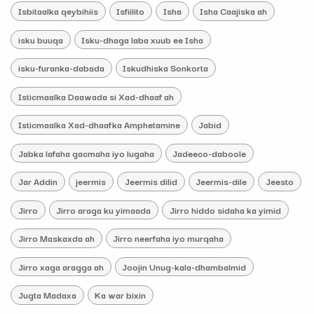
Isbitaalka qeybihiis
Isfiilito
Isha
Isha Caajiska ah
isku buuqa
Isku-dhaga laba xuub ee Isha
isku-furanka-dabada
Iskudhiska Sonkorta
Isticmaalka Daawada si Xad-dhaaf ah
Isticmaalka Xad-dhaafka Amphetamine
Jabid
Jabka lafaha gacmaha iyo lugaha
Jadeeco-daboole
Jar Addin
jeermis
Jeermis dilid
Jeermis-dile
Jeesto
Jirro
Jirro araga ku yimaada
Jirro hiddo sidaha ka yimid
Jirro Maskaxda ah
Jirro neerfaha iyo murqaha
Jirro xaga aragga ah
Joojin Unug-kala-dhambalmid
Jugta Madaxa
Ka war bixin