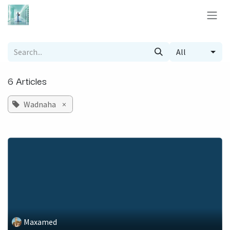
Skip to Content
All
6 Articles
Wadnaha
×
Maxamed