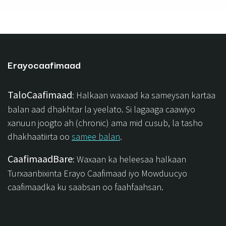
Erayocaafimaad
TaloCaafimaad
: Halkaan waxaad ka sameysan kartaa
balan aad dhakhtar la yeelato. Si lagaaga caawiyo
xanuun joogto ah (chronic) ama mid cusub, la tasho
dhakhaatiirta oo
samee balan
.
CaafimaadBare
: Waxaan ka heleesaa halkaan
Turxaanbixinta Erayo Caafimaad iyo Mowduucyo
caafimaadka ku saabsan oo faahfaahsan.