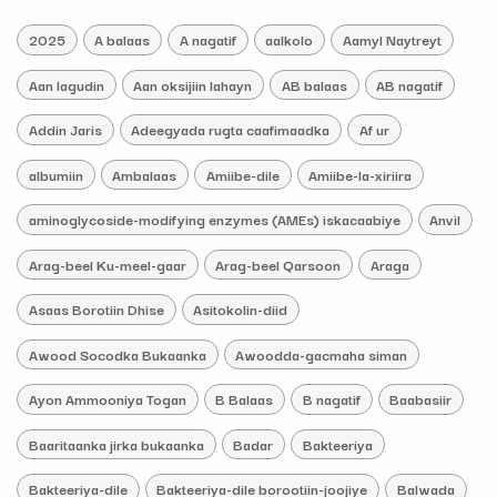
2025
A balaas
A nagatif
aalkolo
Aamyl Naytreyt
Aan lagudin
Aan oksijiin lahayn
AB balaas
AB nagatif
Addin Jaris
Adeegyada rugta caafimaadka
Af ur
albumiin
Ambalaas
Amiibe-dile
Amiibe-la-xiriira
aminoglycoside-modifying enzymes (AMEs) iskacaabiye
Anvil
Arag-beel Ku-meel-gaar
Arag-beel Qarsoon
Araga
Asaas Borotiin Dhise
Asitokolin-diid
Awood Socodka Bukaanka
Awoodda-gacmaha siman
Ayon Ammooniya Togan
B Balaas
B nagatif
Baabasiir
Baaritaanka jirka bukaanka
Badar
Bakteeriya
Bakteeriya-dile
Bakteeriya-dile borootiin-joojiye
Balwada