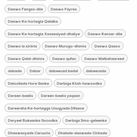
Daawo Fangas-dile
Daawo Fayras
Daawo Ka-hortagta Qalalka
Daawo Ka-hortagta Xasaasiyad-dhaliye
Daawo Kansar-dile
Daawo la xiriirta
Daawo Murugo-dhimis
Daawo Qaaxo
Daawo Qalal-dhimis
Daawo qufac
Daawo Walbahaareed
dabada
Dabar
dabeecad badal
dabeecada
Daloollada Hore Sanka
Darbiga Kiish-hawoodka
Dareen-beelis
Dareen-beelis yaqaan
Dareeraha Ka-hortagga Unugyada Difaaca
Daryeel Bukaanka Socodka
Derbiga Ilmo-galeenka
Dhaawacyada Caruurta
Dhalada-daawada-Cirbada