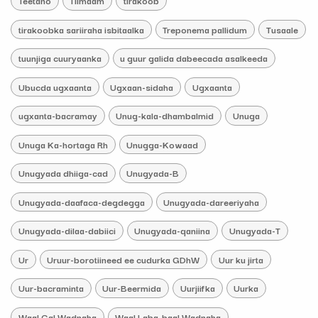
Teetano
Tilmaam
tirakoob
tirakoobka sariiraha isbitaalka
Treponema pallidum
Tusaale
tuunjiga cuuryaanka
u guur galida dabeecada asalkeeda
Ubucda ugxaanta
Ugxaan-sidaha
Ugxaanta
ugxanta-bacramay
Unug-kala-dhambalmid
Unuga
Unuga Ka-hortaga Rh
Unugga-Kowaad
Unugyada dhiiga-cad
Unugyada-B
Unugyada-daafaca-degdegga
Unugyada-dareeriyaha
Unugyada-dilaa-dabiici
Unugyada-qaniina
Unugyada-T
Ur
Uruur-borotiineed ee cudurka GDhW
Uur ku jirta
Uur-bacraminta
Uur-Beermida
Uurjiifka
Uurka
Waal Gal Wadnaha
Waal Laba-baal Wadnaha