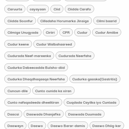
Caruurta
cayayaan
Ciid
Ciidda Carafo
Ciidda Soonfur
Cilladaha Horumarka Jinsiga
Cilmi baarid
Cilmiga Unugyada
Ciriiri
CPR
Cudur
Cudur Amiibe
Cudur keene
Cudur Walbahaareed
Cudurada Neef-mareenka
Cudurada Neerfaha
Cudurka Dabeecadda Bulsho-diid
Cudurka Dhaqdhaqaaqa Neerfaha
Cudurka gaaska(Gastritis)
Cuncun-dile
Cunto cunida ka xiran
Cunto nafaqadeeda dheelitiran
Cuqdada Cayilka iyo Cuntada
Daacsi
Daawada Dhanjafka
Daawada Duumada
Daaweyn
Daawo
Daawo Barar-damis
Daawo Dhiig-kar