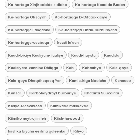
Ka-hortaga Xinjiroobida xididka
Ka-hortage Kaadida Badan
Ka-hortage Oksaydh
Ka-hortagga D-Difaac-kiciye
Ka-hortagga Fangaska
Ka-hortagga Fibrin-burburiyaha
Ka-hortagga-caabuqa
kaadi la’aan
Kaadi-bixiye Kaaliyam-ilaaliye
Kaadi-haysta
Kaadida
Kaalsiyam-xannibe Dhiigga
Kab
Kabaabyo
Kala-goys
Kala-goys Dhaqdhaqaaq Yar
Kamistiriga Noolaha
Kaneeco
Kansar
Karbohaydrayt burburiye
Khatarta Suuxdinta
Kiciye-Maskaxeed
Kiimikada maskaxda
Kiimiko naytrojiin leh
Kiish-hawood
kiishka biyaha ee ilma galeenka
Kiliyo