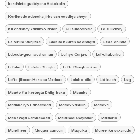
kordhinta gudbiyaha Asitokolin
Koriimada xubnaha jirka aan caadiga aheyn
Ku dhashay xaniinyo la'aan
Ku sumoobida
La suuxiyay
La Xiriira Uurjiifka
Laabka buuran ee dhagta
Laba-dhinac
Labada-gacmood siman
Laf iyo Carjaw
Laf-dhabarka
Lafaha
Lafaha Dhagta
Lafta Dhegta inkas
Lafta-jilicsan Hore ee Madaxa
Lalabo-dile
Lid ku ah
Lug
Maado Ka-hortagta Dhiig-baxa
Maanka
Maanka iyo Dabeecada
Madax xanuun
Madaxa
Madowga Sambabada
Makiinad sheybaar
Malaario
Mandheer
Maqaar cuncun
Maqalka
Mareenka saxarada