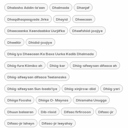
Dhalasho Addin-la’aan
Dhalmada
Dhanjaf
Dhaqdhaqaaqyada Jirka
Dhayid
Dheecaan
Dheecaanka Xeendaabka Uurjiifka
Dheefshiid-joojiye
Dheelitir
Dhidid-joojiye
Dhiig iyo Dheecaan Ka Baxa Uurka Kadib Dhalmada
Dhiig-fure Kiimiko ah
Dhiig-kar
Dhiig-sifeeysan difaaca ah
Dhiig-sifeeysan difaaca Teetanaska
Dhiig-sifeeysan Sun-baabi’iye
Dhiig-xinjirow-diid
Dhiig-yari
Dhiiga Foosha
Dhiiga O- Maynas
Dhismaha Unugga
Dhuun balaaran
Dib-riixid
Difaac firfircoon
Difaac-jir
Difaac-jir laheyn
Difaac-jir leeyahay