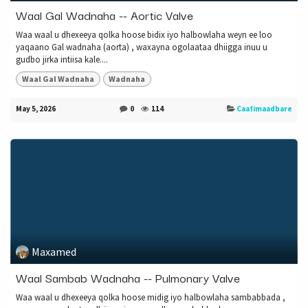
Waal Gal Wadnaha -- Aortic Valve
Waa waal u dhexeeya qolka hoose bidix iyo halbowlaha weyn ee loo
yaqaano Gal wadnaha (aorta) , waxayna ogolaataa dhiigga inuu u
gudbo jirka intiisa kale....
Waal Gal Wadnaha
Wadnaha
May 5, 2026
0
114
Caafimaadbare
Maxamed
Waal Sambab Wadnaha -- Pulmonary Valve
Waa waal u dhexeeya qolka hoose midig iyo halbowlaha sambabbada ,