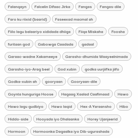
Falanqayn
Falcelin Difaac Jirka
Fangas
Fangas-dile
Faro ku riixid (baarid)
Faseexad macmal ah
Fiilo lagu balaariyo xididada dhiiga
Fiiqa Miskaha
Foosha
furitaan god
Gabowga Caadada
gadaal
Garaac-wadne Xakameeye
Garasho-dhumida Waayeelnimada
Garasho-iyo-Arag beel
God xubin
godka uurjiifka jiifo
Godka-xubin ah
gooryaan
Gooryaan-dile
Goynta hunguriga Hoose
Hagaag Xaalad Caafimaad
Hawo
Hawo lagu gudbiyo
Hawo laqid
Hex-A Yaraansho
Hibo
Hiddo-side
Hooyada iyo Dhalaanka
Horey Ujanjeerid
Hormoon
Hormoonka Dagaalka iyo Dib-ugurashada