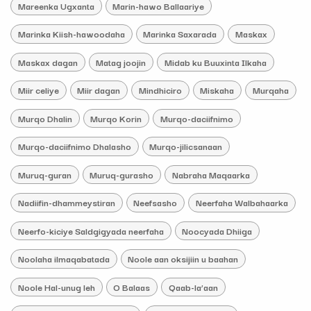
Mareenka Ugxanta
Marin-hawo Ballaariye
Marinka Kiish-hawoodaha
Marinka Saxarada
Maskax
Maskax dagan
Matag joojin
Midab ku Buuxinta Ilkaha
Miir celiye
Miir dagan
Mindhiciro
Miskaha
Murqaha
Murqo Dhalin
Murqo Korin
Murqo-daciifnimo
Murqo-daciifnimo Dhalasho
Murqo-jilicsanaan
Muruq-guran
Muruq-gurasho
Nabraha Maqaarka
Nadiifin-dhammeystiran
Neefsasho
Neerfaha Walbahaarka
Neerfo-kiciye Saldgigyada neerfaha
Noocyada Dhiiga
Noolaha ilmaqabatada
Noole aan oksijiin u baahan
Noole Hal-unug leh
O Balaas
Qaab-la’aan