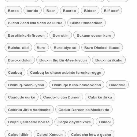
Baras
barida
Beer
Beerka
Bidaar
Biif baaf
Bilaha 7aad ilaa 9aad ee uurka
Bisha Ramaadaan
Borotiinka-firfircoon
Borrotiin
Bukaan socon kara
Bulsho-diid
Buro
Buro biyood
Buro Dhalaal-ilkeed
Buro-xididan
Buuxin Ilig Bir-Meerkiyuuri
Buuxinta ilkaha
Caabuq
Caabuq ku dhaca xubinta taranka ragga
Caabuq-baabi’iyaha
Caabuqa Kiish-hawoodaha
Caadada
Caadada uurka
Caado-la’aan Dumar
Cabirka Jirka
Cabirka Jirka Aadanaha
Cadka-Dareen ee Maskaxda
Cagta Qebteeda hoose
Cagta qeybta kore
Calool
Calool dibir
Calool Xanuun
Caloosha hawo gasha