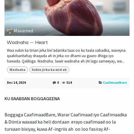
Maxamed
Wadnaha -- Heart
Waa xubin ka tirsan jirka bin’adamka taas oo ku taala xabadka, waxeyna
qaabilsantahay shaqada ah in jirka oo dhami uu gaaro dhiiga iyo
hawada. Qalibiga. Wadnaha. Sawir wadnaha ah (AI lagu sameeyay, wa...
Wadnaha
Xubin jirka ka mid ah
Dec 14, 2024
0
514
Caafimaadbare
KU SAABSAN BOGGAGEENA
Boggaga CaafimaadBare, Warar Caafimaad iyo Caafimaadka
& Diinta waxaad ka heli dontaan erayo caafimaad oo la
turxaan bixiyay, kuwa Af-ingriis ah oo loo fasiray Af-