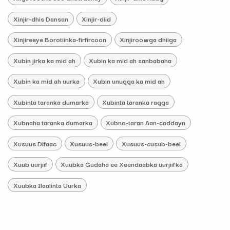
Xinjir-dhis Dansan
Xinjir-diid
Xinjireeye Borotiinka-firfircoon
Xinjiroowga dhiiga
Xubin jirka ka mid ah
Xubin ka mid ah sanbabaha
Xubin ka mid ah uurka
Xubin unugga ka mid ah
Xubinta taranka dumarka
Xubinta taranka ragga
Xubnaha taranka dumarka
Xubno-taran Aan-caddayn
Xusuus Difaac
Xusuus-beel
Xusuus-cusub-beel
Xuub uurjiif
Xuubka Gudaha ee Xeendaabka uurjiifka
Xuubka Ilaalinta Uurka