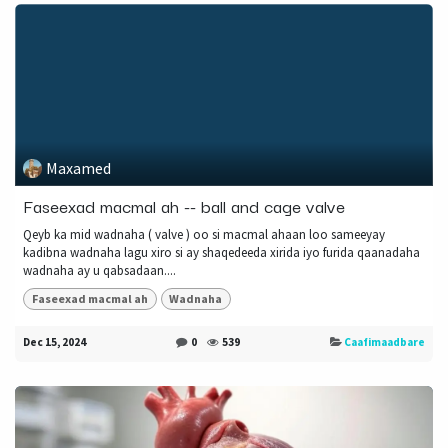
Maxamed
Faseexad macmal ah -- ball and cage valve
Qeyb ka mid wadnaha ( valve ) oo si macmal ahaan loo sameeyay
kadibna wadnaha lagu xiro si ay shaqedeeda xirida iyo furida qaanadaha
wadnaha ay u qabsadaan....
Faseexad macmal ah
Wadnaha
Dec 15, 2024
0
539
Caafimaadbare