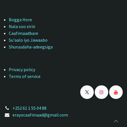
Bogga Hore
Nala soo xiriir
Caafimaadbare
Su'aalo iyo Jawaabo
Shuruudaha-adeegsiga
Privacy policy
Terms of service
+252 61 1 55 04 88
erayocaafimaad@gmail.com