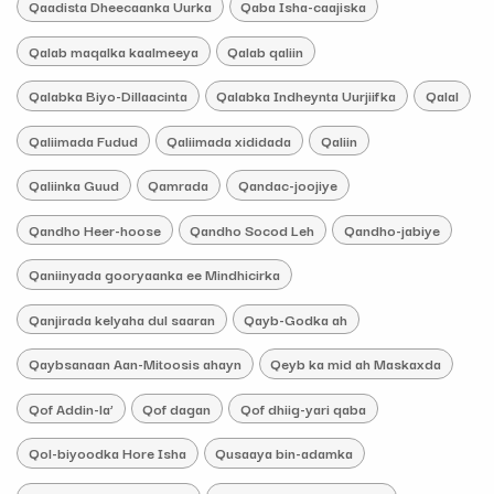
Qaadista Dheecaanka Uurka
Qaba Isha-caajiska
Qalab maqalka kaalmeeya
Qalab qaliin
Qalabka Biyo-Dillaacinta
Qalabka Indheynta Uurjiifka
Qalal
Qaliimada Fudud
Qaliimada xididada
Qaliin
Qaliinka Guud
Qamrada
Qandac-joojiye
Qandho Heer-hoose
Qandho Socod Leh
Qandho-jabiye
Qaniinyada gooryaanka ee Mindhicirka
Qanjirada kelyaha dul saaran
Qayb-Godka ah
Qaybsanaan Aan-Mitoosis ahayn
Qeyb ka mid ah Maskaxda
Qof Addin-la’
Qof dagan
Qof dhiig-yari qaba
Qol-biyoodka Hore Isha
Qusaaya bin-adamka