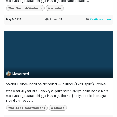
waxayna ogolaataa dhiigga inuu u gudbo sambabbada....
Waal Sambab Wadnaha
Wadnaha
May 5, 2026
0
122
Caafimaadbare
Maxamed
Waal Laba-baal Wadnaha -- Mitral (Bicuspid) Valve
Waa waal ku yaal inta u dhexeysa qolka sare bidix iyo qolka hoose bidix ,
waxayna ogolaataa dhiigga inuu u gudbo hal jiho iyadoo ka hortagta
inuu dib u noqdo....
Waal Laba-baal Wadnaha
Wadnaha