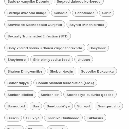
Saddex-xagalka Dabada
Sagxad dabada korkeeda
Saldiga awooda unuga
Sanadle
Sanbabada
Sariir
Sawiridda Xeendaabka Uurjiifka
Saynta-Mindhicirada
Sexually Transmitted Infection (STI)
Shay khalad ahaan u dhaca xagga taariikhda
Sheybaar
Sheybaare
Shir cilmiyeedka 1aad
shuban
Shuban Dhiig-amiibe
Shuban-joojin
Socodka Bukaanka
Sokor dajiye
Somali Medical Association (SMA)
Sonkor-silsilad
Sonkor-xir
Soonka iyo cudurka gaaska
Sumoobid
Sun
Sun-baabi’iye
Sun-gal
Sun-garasho
Suuxin
Suuxiye
Taariikh Caafimaad
Takhasus