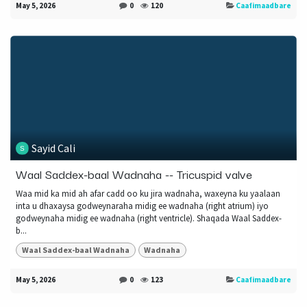
May 5, 2026
0
120
Caafimaadbare
Sayid Cali
Waal Saddex-baal Wadnaha -- Tricuspid valve
Waa mid ka mid ah afar cadd oo ku jira wadnaha, waxeyna ku yaalaan
inta u dhaxaysa godweynaraha midig ee wadnaha (right atrium) iyo
godweynaha midig ee wadnaha (right ventricle). Shaqada Waal Saddex-
b...
Waal Saddex-baal Wadnaha
Wadnaha
May 5, 2026
0
123
Caafimaadbare