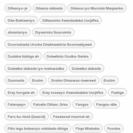
Difaacyo-jir
Dilaaca dabada
Dilaaca iyo Murxida Maqaarka
Dile-Bakteeriyo
Dillaacinta Xeendaabka Uurjiifka
disantariyo
Diyaarinta Suuxsiinta
Doorashada Ururka Dhakhaatiirta Soomaaliyeed
Dudaha liddiga ah
Duleelinta Godka-Sanka
Duleelka dabada iyo malawadka
Duleelka dabada
Duumada
Ensiim
Ensiim Dhaawac-beereed
Enziim
Eray horgale ah
Eray tusaayo Xeendaabka Uurjiifka
Faaliga
Falanqayn
Falcelin Difaac Jirka
Fangas
Fangas-dile
Faro ku riixid (baarid)
Faseexad macmal ah
Fiilo lagu balaariyo xididada dhiiga
Fiiqa Miskaha
Foosha