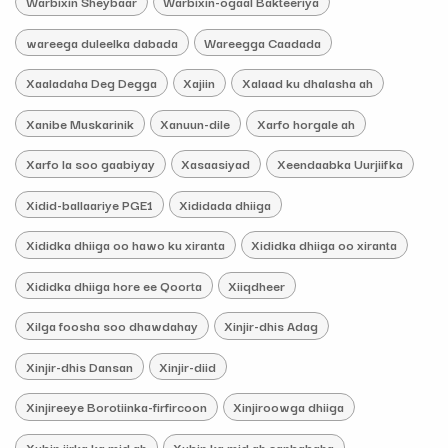
Warbixin Sheybaar
Warbixin-ogaal Bakteeriya
wareega duleelka dabada
Wareegga Caadada
Xaaladaha Deg Degga
Xajiin
Xalaad ku dhalasha ah
Xanibe Muskarinik
Xanuun-dile
Xarfo horgale ah
Xarfo la soo gaabiyay
Xasaasiyad
Xeendaabka Uurjiifka
Xidid-ballaariye PGE1
Xididada dhiiga
Xididka dhiiga oo hawo ku xiranta
Xididka dhiiga oo xiranta
Xididka dhiiga hore ee Qoorta
Xiiqdheer
Xilga foosha soo dhawdahay
Xinjir-dhis Adag
Xinjir-dhis Dansan
Xinjir-diid
Xinjireeye Borotiinka-firfircoon
Xinjiroowga dhiiga
Xubin jirka ka mid ah
Xubin ka mid ah sanbabaha