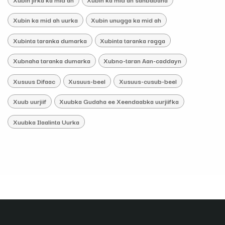
Xubin ka mid ah uurka
Xubin unugga ka mid ah
Xubinta taranka dumarka
Xubinta taranka ragga
Xubnaha taranka dumarka
Xubno-taran Aan-caddayn
Xusuus Difaac
Xusuus-beel
Xusuus-cusub-beel
Xuub uurjiif
Xuubka Gudaha ee Xeendaabka uurjiifka
Xuubka Ilaalinta Uurka