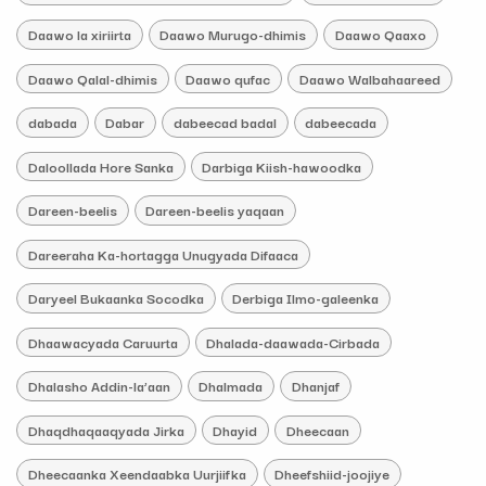
Daawo la xiriirta
Daawo Murugo-dhimis
Daawo Qaaxo
Daawo Qalal-dhimis
Daawo qufac
Daawo Walbahaareed
dabada
Dabar
dabeecad badal
dabeecada
Daloollada Hore Sanka
Darbiga Kiish-hawoodka
Dareen-beelis
Dareen-beelis yaqaan
Dareeraha Ka-hortagga Unugyada Difaaca
Daryeel Bukaanka Socodka
Derbiga Ilmo-galeenka
Dhaawacyada Caruurta
Dhalada-daawada-Cirbada
Dhalasho Addin-la’aan
Dhalmada
Dhanjaf
Dhaqdhaqaaqyada Jirka
Dhayid
Dheecaan
Dheecaanka Xeendaabka Uurjiifka
Dheefshiid-joojiye