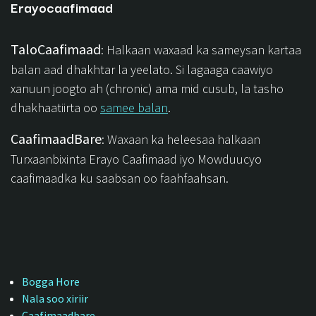
Erayocaafimaad
TaloCaafimaad
: Halkaan waxaad ka sameysan kartaa
balan aad dhakhtar la yeelato. Si lagaaga caawiyo
xanuun joogto ah (chronic) ama mid cusub, la tasho
dhakhaatiirta oo
samee balan
.
CaafimaadBare
: Waxaan ka heleesaa halkaan
Turxaanbixinta Erayo Caafimaad iyo Mowduucyo
caafimaadka ku saabsan oo faahfaahsan.
Bogga Hore
Nala soo xiriir
Caafimaadbare