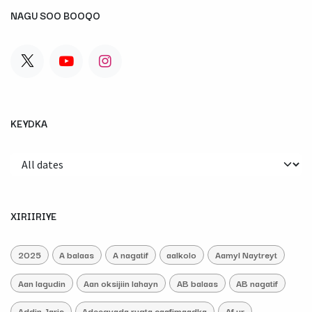
NAGU SOO BOOQO
KEYDKA
XIRIIRIYE
2025
A balaas
A nagatif
aalkolo
Aamyl Naytreyt
Aan lagudin
Aan oksijiin lahayn
AB balaas
AB nagatif
Addin Jaris
Adeegyada rugta caafimaadka
Af ur