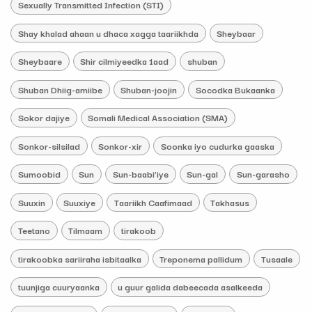
Sexually Transmitted Infection (STI)
Shay khalad ahaan u dhaca xagga taariikhda
Sheybaar
Sheybaare
Shir cilmiyeedka 1aad
shuban
Shuban Dhiig-amiibe
Shuban-joojin
Socodka Bukaanka
Sokor dajiye
Somali Medical Association (SMA)
Sonkor-silsilad
Sonkor-xir
Soonka iyo cudurka gaaska
Sumoobid
Sun
Sun-baabi’iye
Sun-gal
Sun-garasho
Suuxin
Suuxiye
Taariikh Caafimaad
Takhasus
Teetano
Tilmaam
tirakoob
tirakoobka sariiraha isbitaalka
Treponema pallidum
Tusaale
tuunjiga cuuryaanka
u guur galida dabeecada asalkeeda