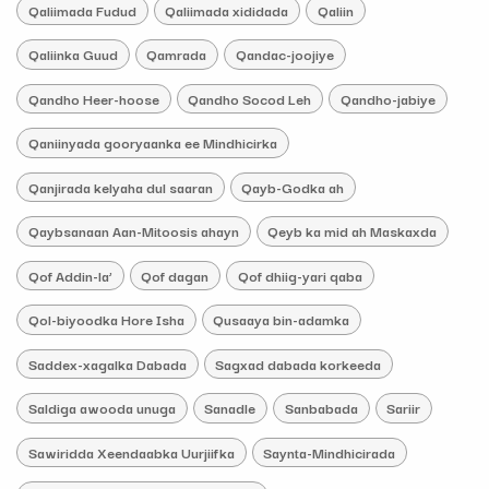
Qaliimada Fudud
Qaliimada xididada
Qaliin
Qaliinka Guud
Qamrada
Qandac-joojiye
Qandho Heer-hoose
Qandho Socod Leh
Qandho-jabiye
Qaniinyada gooryaanka ee Mindhicirka
Qanjirada kelyaha dul saaran
Qayb-Godka ah
Qaybsanaan Aan-Mitoosis ahayn
Qeyb ka mid ah Maskaxda
Qof Addin-la’
Qof dagan
Qof dhiig-yari qaba
Qol-biyoodka Hore Isha
Qusaaya bin-adamka
Saddex-xagalka Dabada
Sagxad dabada korkeeda
Saldiga awooda unuga
Sanadle
Sanbabada
Sariir
Sawiridda Xeendaabka Uurjiifka
Saynta-Mindhicirada