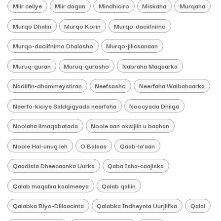
Miir celiye
Miir dagan
Mindhiciro
Miskaha
Murqaha
Murqo Dhalin
Murqo Korin
Murqo-daciifnimo
Murqo-daciifnimo Dhalasho
Murqo-jilicsanaan
Muruq-guran
Muruq-gurasho
Nabraha Maqaarka
Nadiifin-dhammeystiran
Neefsasho
Neerfaha Walbahaarka
Neerfo-kiciye Saldgigyada neerfaha
Noocyada Dhiiga
Noolaha ilmaqabatada
Noole aan oksijiin u baahan
Noole Hal-unug leh
O Balaas
Qaab-la’aan
Qaadista Dheecaanka Uurka
Qaba Isha-caajiska
Qalab maqalka kaalmeeya
Qalab qaliin
Qalabka Biyo-Dillaacinta
Qalabka Indheynta Uurjiifka
Qalal