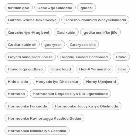
furitaan god
Gabowga Caadada
gadaal
Garaac-wadne Xakameeye
Garasho-dhumida Waayeelnimada
Garasho-iyo-Arag beel
God xubin
godka uurjiifka jiifo
Godka-xubin ah
gooryaan
Gooryaan-dile
Goynta hunguriga Hoose
Hagaag Xaalad Caafimaad
Hawo
Hawo lagu gudbiyo
Hawo laqid
Hex-A Yaraansho
Hibo
Hiddo-side
Hooyada iyo Dhalaanka
Horey Ujanjeerid
Hormoon
Hormoonka Dagaalka iyo Dib-ugurashada
Hormoonka Farxadda
Hormoonka Jacaylka iyo Dhalmada
Hormoonka Ka-hortagga Kaadida Badan
Hormoonka Naaska iyo Caanaha