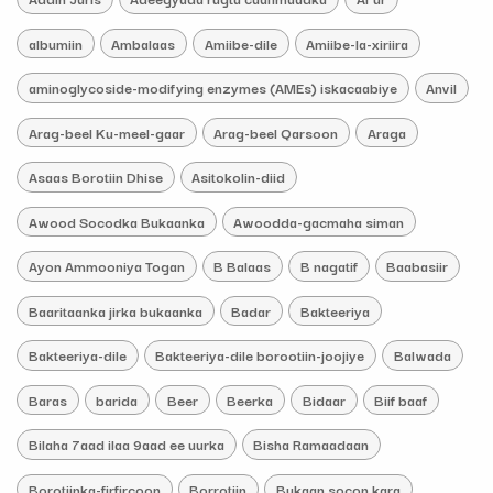
albumiin
Ambalaas
Amiibe-dile
Amiibe-la-xiriira
aminoglycoside-modifying enzymes (AMEs) iskacaabiye
Anvil
Arag-beel Ku-meel-gaar
Arag-beel Qarsoon
Araga
Asaas Borotiin Dhise
Asitokolin-diid
Awood Socodka Bukaanka
Awoodda-gacmaha siman
Ayon Ammooniya Togan
B Balaas
B nagatif
Baabasiir
Baaritaanka jirka bukaanka
Badar
Bakteeriya
Bakteeriya-dile
Bakteeriya-dile borootiin-joojiye
Balwada
Baras
barida
Beer
Beerka
Bidaar
Biif baaf
Bilaha 7aad ilaa 9aad ee uurka
Bisha Ramaadaan
Borotiinka-firfircoon
Borrotiin
Bukaan socon kara