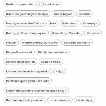
Ka-hortagga-caabuqa
kaadi la’aan
Kaadi-bixiye Kaaliyam-ilaaliye
Kaadi-haysta
Kaadida
Kaalsiyam-xannibe Dhiigga
Kab
Kabaabyo
Kala-goys
Kala-goys Dhaqdhaqaaq Yar
Kamistiriga Noolaha
Kaneeco
Kansar
Karbohaydrayt burburiye
Khatarta Suuxdinta
Kiciye-Maskaxeed
Kiimikada maskaxda
Kiimiko naytrojiin leh
Kiish-hawood
kiishka biyaha ee ilma galeenka
Kiliyo
kordhinta gudbiyaha Asitokolin
Koriimada xubnaha jirka aan caadiga aheyn
Ku dhashay xaniinyo la'aan
Ku sumoobida
La suuxiyay