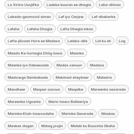
La Xiriira Uurjiifka
Laabka buuran ee dhagta
Laba-dhinac
Labada-gacmood siman
Laf iyo Carjaw
Laf-dhabarka
Lafaha
Lafaha Dhagta
Lafta Dhegta inkas
Lafta-jilicsan Hore ee Madaxa
Lalabo-dile
Lid ku ah
Lug
Maado Ka-hortagta Dhiig-baxa
Maanka
Maanka iyo Dabeecada
Madax xanuun
Madaxa
Madowga Sambabada
Makiinad sheybaar
Malaario
Mandheer
Maqaar cuncun
Maqalka
Mareenka saxarada
Mareenka Ugxanta
Marin-hawo Ballaariye
Marinka Kiish-hawoodaha
Marinka Saxarada
Maskax
Maskax dagan
Matag joojin
Midab ku Buuxinta Ilkaha