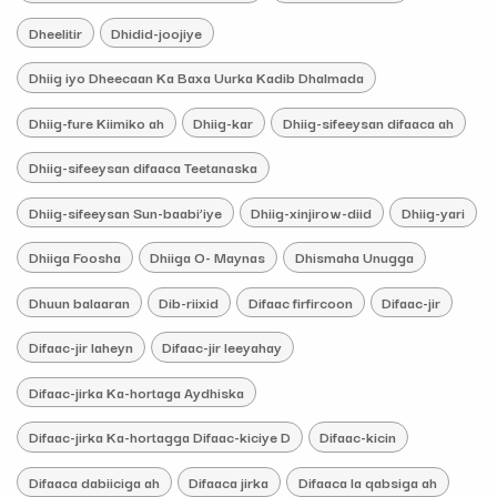
Dheelitir
Dhidid-joojiye
Dhiig iyo Dheecaan Ka Baxa Uurka Kadib Dhalmada
Dhiig-fure Kiimiko ah
Dhiig-kar
Dhiig-sifeeysan difaaca ah
Dhiig-sifeeysan difaaca Teetanaska
Dhiig-sifeeysan Sun-baabi’iye
Dhiig-xinjirow-diid
Dhiig-yari
Dhiiga Foosha
Dhiiga O- Maynas
Dhismaha Unugga
Dhuun balaaran
Dib-riixid
Difaac firfircoon
Difaac-jir
Difaac-jir laheyn
Difaac-jir leeyahay
Difaac-jirka Ka-hortaga Aydhiska
Difaac-jirka Ka-hortagga Difaac-kiciye D
Difaac-kicin
Difaaca dabiiciga ah
Difaaca jirka
Difaaca la qabsiga ah