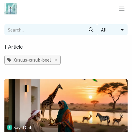
Skip to Content
All
1 Article
Xusuus-cusub-beel
×
Sayid Cali