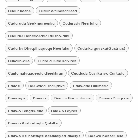
Cudur keene
Cudur Walbahaareed
Cudurada Neef-mareenka
Cudurada Neerfaha
Cudurka Dabeecadda Bulsho-diid
Cudurka Dhaqdhaqaaqa Neerfaha
Cudurka gaaska(Gastritis)
Cuncun-dile
Cunto cunida ka xiran
Cunto nafaqadeeda dheelitiran
Cuqdada Cayilka iyo Cuntada
Daacsi
Daawada Dhanjafka
Daawada Duumada
Daaweyn
Daawo
Daawo Barar-damis
Daawo Dhiig-kar
Daawo Fangas-dile
Daawo Fayras
Daawo Ka-hortagta Qalalka
Daawo Ka-hortagta Xasaasiyad-dhaliye
Daawo Kansar-dile