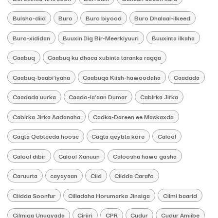
Bulsho-diid
Buro
Buro biyood
Buro Dhalaal-ilkeed
Buro-xididan
Buuxin Ilig Bir-Meerkiyuuri
Buuxinta ilkaha
Caabuq
Caabuq ku dhaca xubinta taranka ragga
Caabuq-baabi’iyaha
Caabuqa Kiish-hawoodaha
Caadada
Caadada uurka
Caado-la’aan Dumar
Cabirka Jirka
Cabirka Jirka Aadanaha
Cadka-Dareen ee Maskaxda
Cagta Qebteeda hoose
Cagta qeybta kore
Calool
Calool dibir
Calool Xanuun
Caloosha hawo gasha
Caruurta
cayayaan
Ciid
Ciidda Carafo
Ciidda Soonfur
Cilladaha Horumarka Jinsiga
Cilmi baarid
Cilmiga Unugyada
Ciriiri
CPR
Cudur
Cudur Amiibe