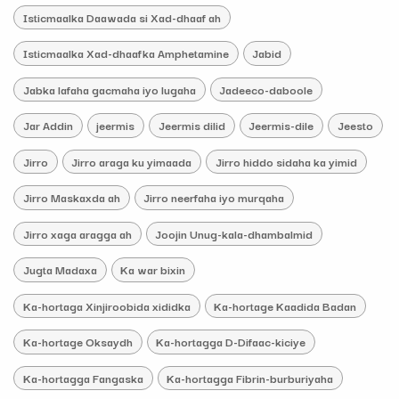
Isticmaalka Daawada si Xad-dhaaf ah
Isticmaalka Xad-dhaafka Amphetamine
Jabid
Jabka lafaha gacmaha iyo lugaha
Jadeeco-daboole
Jar Addin
jeermis
Jeermis dilid
Jeermis-dile
Jeesto
Jirro
Jirro araga ku yimaada
Jirro hiddo sidaha ka yimid
Jirro Maskaxda ah
Jirro neerfaha iyo murqaha
Jirro xaga aragga ah
Joojin Unug-kala-dhambalmid
Jugta Madaxa
Ka war bixin
Ka-hortaga Xinjiroobida xididka
Ka-hortage Kaadida Badan
Ka-hortage Oksaydh
Ka-hortagga D-Difaac-kiciye
Ka-hortagga Fangaska
Ka-hortagga Fibrin-burburiyaha