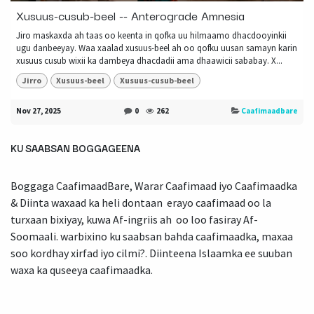
Xusuus-cusub-beel -- Anterograde Amnesia
Jiro maskaxda ah taas oo keenta in qofka uu hilmaamo dhacdooyinkii
ugu danbeeyay. Waa xaalad xusuus-beel ah oo qofku uusan samayn karin
xusuus cusub wixii ka dambeya dhacdadii ama dhaawicii sababay. X...
Jirro
Xusuus-beel
Xusuus-cusub-beel
Nov 27, 2025
0
262
Caafimaadbare
KU SAABSAN BOGGAGEENA
Boggaga CaafimaadBare, Warar Caafimaad iyo Caafimaadka
& Diinta waxaad ka heli dontaan erayo caafimaad oo la
turxaan bixiyay, kuwa Af-ingriis ah oo loo fasiray Af-
Soomaali. warbixino ku saabsan bahda caafimaadka, maxaa
soo kordhay xirfad iyo cilmi?. Diinteena Islaamka ee suuban
waxa ka quseeya caafimaadka.