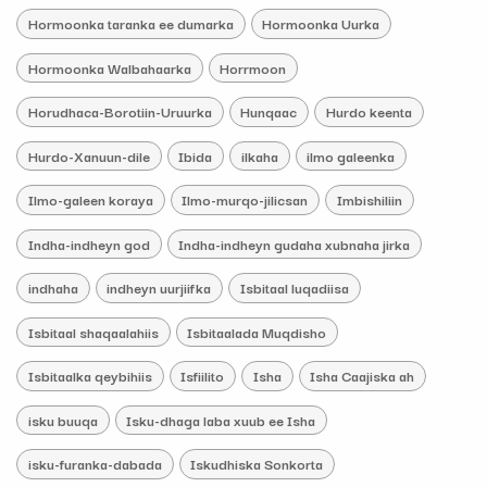
Hormoonka taranka ee dumarka
Hormoonka Uurka
Hormoonka Walbahaarka
Horrmoon
Horudhaca-Borotiin-Uruurka
Hunqaac
Hurdo keenta
Hurdo-Xanuun-dile
Ibida
ilkaha
ilmo galeenka
Ilmo-galeen koraya
Ilmo-murqo-jilicsan
Imbishiliin
Indha-indheyn god
Indha-indheyn gudaha xubnaha jirka
indhaha
indheyn uurjiifka
Isbitaal luqadiisa
Isbitaal shaqaalahiis
Isbitaalada Muqdisho
Isbitaalka qeybihiis
Isfiilito
Isha
Isha Caajiska ah
isku buuqa
Isku-dhaga laba xuub ee Isha
isku-furanka-dabada
Iskudhiska Sonkorta