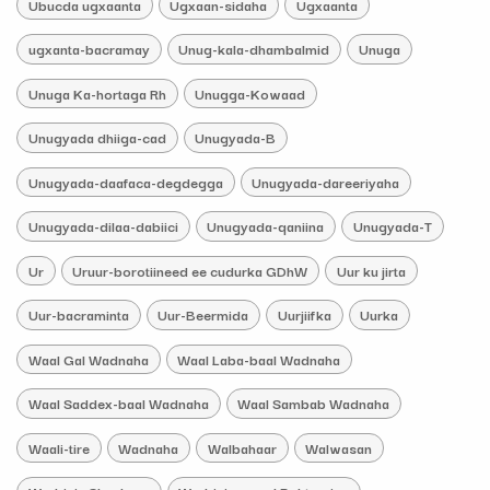
Ubucda ugxaanta
Ugxaan-sidaha
Ugxaanta
ugxanta-bacramay
Unug-kala-dhambalmid
Unuga
Unuga Ka-hortaga Rh
Unugga-Kowaad
Unugyada dhiiga-cad
Unugyada-B
Unugyada-daafaca-degdegga
Unugyada-dareeriyaha
Unugyada-dilaa-dabiici
Unugyada-qaniina
Unugyada-T
Ur
Uruur-borotiineed ee cudurka GDhW
Uur ku jirta
Uur-bacraminta
Uur-Beermida
Uurjiifka
Uurka
Waal Gal Wadnaha
Waal Laba-baal Wadnaha
Waal Saddex-baal Wadnaha
Waal Sambab Wadnaha
Waali-tire
Wadnaha
Walbahaar
Walwasan