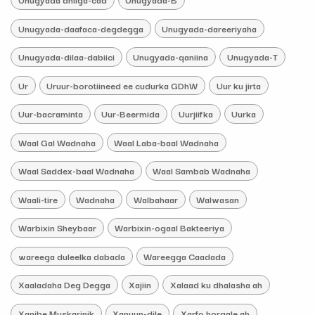
Unugyada-daafaca-degdegga
Unugyada-dareeriyaha
Unugyada-dilaa-dabiici
Unugyada-qaniina
Unugyada-T
Ur
Uruur-borotiineed ee cudurka GDhW
Uur ku jirta
Uur-bacraminta
Uur-Beermida
Uurjiifka
Uurka
Waal Gal Wadnaha
Waal Laba-baal Wadnaha
Waal Saddex-baal Wadnaha
Waal Sambab Wadnaha
Waali-tire
Wadnaha
Walbahaar
Walwasan
Warbixin Sheybaar
Warbixin-ogaal Bakteeriya
wareega duleelka dabada
Wareegga Caadada
Xaaladaha Deg Degga
Xajiin
Xalaad ku dhalasha ah
Xanibe Muskarinik
Xanuun-dile
Xarfo horgale ah