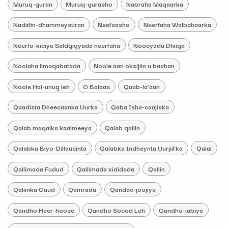
Muruq-guran
Muruq-gurasho
Nabraha Maqaarka
Nadiifin-dhammeystiran
Neefsasho
Neerfaha Walbahaarka
Neerfo-kiciye Saldgigyada neerfaha
Noocyada Dhiiga
Noolaha ilmaqabatada
Noole aan oksijiin u baahan
Noole Hal-unug leh
O Balaas
Qaab-la’aan
Qaadista Dheecaanka Uurka
Qaba Isha-caajiska
Qalab maqalka kaalmeeya
Qalab qaliin
Qalabka Biyo-Dillaacinta
Qalabka Indheynta Uurjiifka
Qalal
Qaliimada Fudud
Qaliimada xididada
Qaliin
Qaliinka Guud
Qamrada
Qandac-joojiye
Qandho Heer-hoose
Qandho Socod Leh
Qandho-jabiye