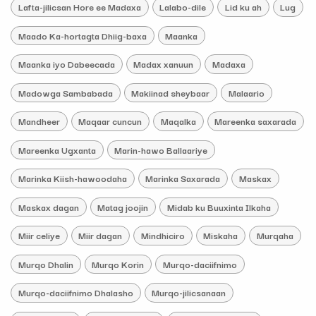
Lafta-jilicsan Hore ee Madaxa
Lalabo-dile
Lid ku ah
Lug
Maado Ka-hortagta Dhiig-baxa
Maanka
Maanka iyo Dabeecada
Madax xanuun
Madaxa
Madowga Sambabada
Makiinad sheybaar
Malaario
Mandheer
Maqaar cuncun
Maqalka
Mareenka saxarada
Mareenka Ugxanta
Marin-hawo Ballaariye
Marinka Kiish-hawoodaha
Marinka Saxarada
Maskax
Maskax dagan
Matag joojin
Midab ku Buuxinta Ilkaha
Miir celiye
Miir dagan
Mindhiciro
Miskaha
Murqaha
Murqo Dhalin
Murqo Korin
Murqo-daciifnimo
Murqo-daciifnimo Dhalasho
Murqo-jilicsanaan