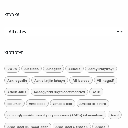
KEYDKA
XIRIIRIYE
2025
A balaas
A nagatif
aalkolo
Aamyl Naytreyt
Aan lagudin
Aan oksijiin lahayn
AB balaas
AB nagatif
Addin Jaris
Adeegyada rugta caafimaadka
Af ur
albumiin
Ambalaas
Amiibe-dile
Amiibe-la-xiriira
aminoglycoside-modifying enzymes (AMEs) iskacaabiye
Anvil
Arag-beel Ku-meel-gaar
Arag-beel Qarsoon
Araga