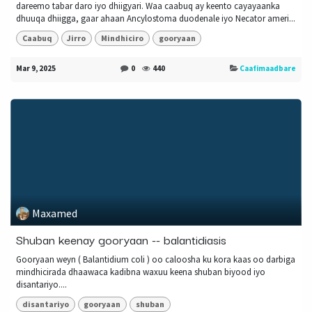
dareemo tabar daro iyo dhiigyari. Waa caabuq ay keento cayayaanka
dhuuqa dhiigga, gaar ahaan Ancylostoma duodenale iyo Necator ameri...
Caabuq
Jirro
Mindhiciro
gooryaan
Mar 9, 2025
0
440
Caafimaadbare
Maxamed
Shuban keenay gooryaan -- balantidiasis
Gooryaan weyn ( Balantidium coli ) oo caloosha ku kora kaas oo darbiga
mindhicirada dhaawaca kadibna waxuu keena shuban biyood iyo
disantariyo....
disantariyo
gooryaan
shuban