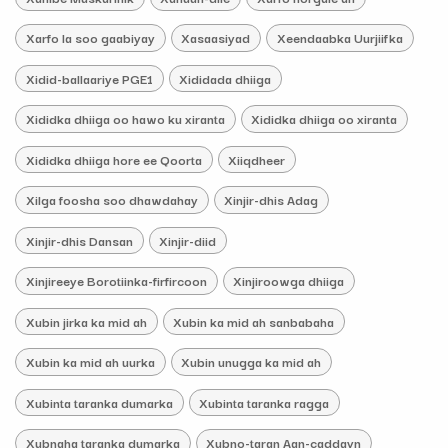
Xarfo la soo gaabiyay
Xasaasiyad
Xeendaabka Uurjiifka
Xidid-ballaariye PGE1
Xididada dhiiga
Xididka dhiiga oo hawo ku xiranta
Xididka dhiiga oo xiranta
Xididka dhiiga hore ee Qoorta
Xiiqdheer
Xilga foosha soo dhawdahay
Xinjir-dhis Adag
Xinjir-dhis Dansan
Xinjir-diid
Xinjireeye Borotiinka-firfircoon
Xinjiroowga dhiiga
Xubin jirka ka mid ah
Xubin ka mid ah sanbabaha
Xubin ka mid ah uurka
Xubin unugga ka mid ah
Xubinta taranka dumarka
Xubinta taranka ragga
Xubnaha taranka dumarka
Xubno-taran Aan-caddayn