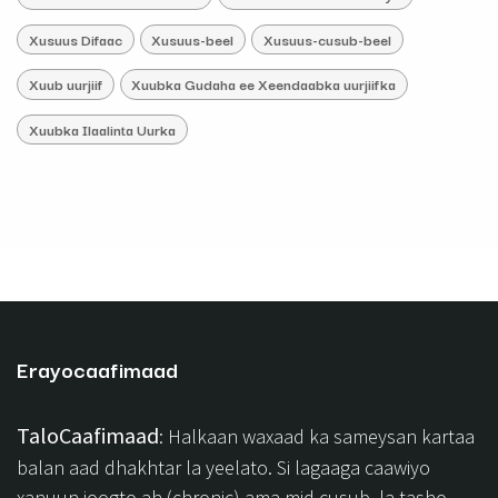
Xusuus Difaac
Xusuus-beel
Xusuus-cusub-beel
Xuub uurjiif
Xuubka Gudaha ee Xeendaabka uurjiifka
Xuubka Ilaalinta Uurka
Erayocaafimaad
TaloCaafimaad
: Halkaan waxaad ka sameysan kartaa
balan aad dhakhtar la yeelato. Si lagaaga caawiyo
xanuun joogto ah (chronic) ama mid cusub, la tasho