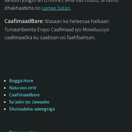
dhakhaatiirta oo
samee balan
.
CaafimaadBare
: Waxaan ka heleesaa halkaan
Turxaanbixinta Erayo Caafimaad iyo Mowduucyo
caafimaadka ku saabsan oo faahfaahsan.
Bogga Hore
Nala soo xiriir
Caafimaadbare
Su'aalo iyo Jawaabo
Shuruudaha-adeegsiga