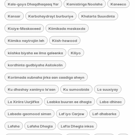
Kala-goys Dhaqdhaqaaq Yar
Kamistiriga Noolaha
Kaneeco
Kansar
Karbohaydrayt burburiye
Khatarta Suuxdinta
Kiciye-Maskaxeed
Kiimikada maskaxda
Kiimiko naytrojiin leh
Kiish-hawood
kiishka biyaha ee ilma galeenka
Kiliyo
kordhinta gudbiyaha Asitokolin
Koriimada xubnaha jirka aan caadiga aheyn
Ku dhashay xaniinyo la'aan
Ku sumoobida
La suuxiyay
La Xiriira Uurjiifka
Laabka buuran ee dhagta
Laba-dhinac
Labada-gacmood siman
Laf iyo Carjaw
Laf-dhabarka
Lafaha
Lafaha Dhagta
Lafta Dhegta inkas