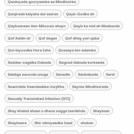
Qaniinyada gooryaanka ee Mindhicirka
Qanjirada kelyaha dul saaran
Qayb-Godka ah
Qaybsanaan Aan-Mitoosis ahayn
Qeyb ka mid ah Maskaxda
Qof Addin-la’
Qof dagan
Qof dhiig-yari qaba
Qol-biyoodka Hore Isha
Qusaaya bin-adamka
Saddex-xagalka Dabada
Sagxad dabada korkeeda
Saldiga awooda unuga
Sanadle
Sanbabada
Sariir
Sawiridda Xeendaabka Uurjiifka
Saynta-Mindhicirada
Sexually Transmitted Infection (STI)
Shay khalad ahaan u dhaca xagga taariikhda
Sheybaar
Sheybaare
Shir cilmiyeedka 1aad
shuban