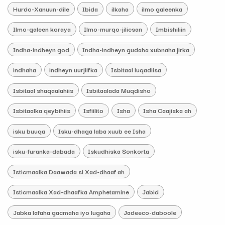
Hurdo-Xanuun-dile
Ibida
ilkaha
ilmo galeenka
Ilmo-galeen koraya
Ilmo-murqo-jilicsan
Imbishiliin
Indha-indheyn god
Indha-indheyn gudaha xubnaha jirka
indhaha
indheyn uurjiifka
Isbitaal luqadiisa
Isbitaal shaqaalahiis
Isbitaalada Muqdisho
Isbitaalka qeybihiis
Isfiilito
Isha
Isha Caajiska ah
isku buuqa
Isku-dhaga laba xuub ee Isha
isku-furanka-dabada
Iskudhiska Sonkorta
Isticmaalka Daawada si Xad-dhaaf ah
Isticmaalka Xad-dhaafka Amphetamine
Jabid
Jabka lafaha gacmaha iyo lugaha
Jadeeco-daboole