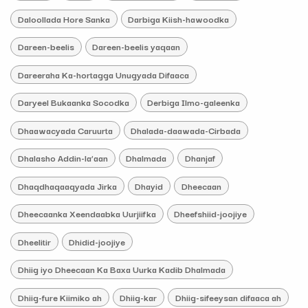
Daloollada Hore Sanka
Darbiga Kiish-hawoodka
Dareen-beelis
Dareen-beelis yaqaan
Dareeraha Ka-hortagga Unugyada Difaaca
Daryeel Bukaanka Socodka
Derbiga Ilmo-galeenka
Dhaawacyada Caruurta
Dhalada-daawada-Cirbada
Dhalasho Addin-la’aan
Dhalmada
Dhanjaf
Dhaqdhaqaaqyada Jirka
Dhayid
Dheecaan
Dheecaanka Xeendaabka Uurjiifka
Dheefshiid-joojiye
Dheelitir
Dhidid-joojiye
Dhiig iyo Dheecaan Ka Baxa Uurka Kadib Dhalmada
Dhiig-fure Kiimiko ah
Dhiig-kar
Dhiig-sifeeysan difaaca ah