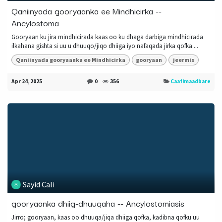
Qaniinyada gooryaanka ee Mindhicirka --
Ancylostoma
Gooryaan ku jira mindhicirada kaas oo ku dhaga darbiga mindhicirada
ilkahana gishta si uu u dhuuqo/jiqo dhiiga iyo nafaqada jirka qofka....
Qaniinyada gooryaanka ee Mindhicirka
gooryaan
jeermis
Apr 24, 2025
0
356
Caafimaadbare
Sayid Cali
gooryaanka dhiig-dhuuqaha -- Ancylostomiasis
Jirro; gooryaan, kaas oo dhuuqa/jiqa dhiiga qofka, kadibna qofku uu