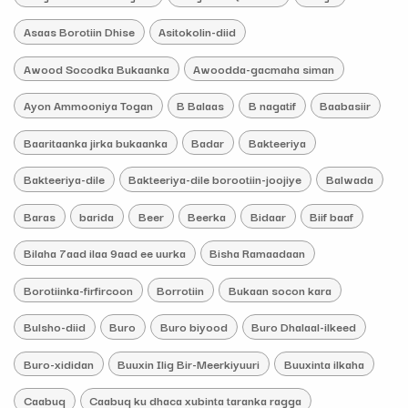
Asaas Borotiin Dhise
Asitokolin-diid
Awood Socodka Bukaanka
Awoodda-gacmaha siman
Ayon Ammooniya Togan
B Balaas
B nagatif
Baabasiir
Baaritaanka jirka bukaanka
Badar
Bakteeriya
Bakteeriya-dile
Bakteeriya-dile borootiin-joojiye
Balwada
Baras
barida
Beer
Beerka
Bidaar
Biif baaf
Bilaha 7aad ilaa 9aad ee uurka
Bisha Ramaadaan
Borotiinka-firfircoon
Borrotiin
Bukaan socon kara
Bulsho-diid
Buro
Buro biyood
Buro Dhalaal-ilkeed
Buro-xididan
Buuxin Ilig Bir-Meerkiyuuri
Buuxinta ilkaha
Caabuq
Caabuq ku dhaca xubinta taranka ragga