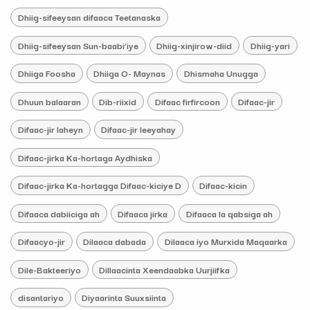
Dhiig-sifeeysan difaaca Teetanaska
Dhiig-sifeeysan Sun-baabi’iye
Dhiig-xinjirow-diid
Dhiig-yari
Dhiiga Foosha
Dhiiga O- Maynas
Dhismaha Unugga
Dhuun balaaran
Dib-riixid
Difaac firfircoon
Difaac-jir
Difaac-jir laheyn
Difaac-jir leeyahay
Difaac-jirka Ka-hortaga Aydhiska
Difaac-jirka Ka-hortagga Difaac-kiciye D
Difaac-kicin
Difaaca dabiiciga ah
Difaaca jirka
Difaaca la qabsiga ah
Difaacyo-jir
Dilaaca dabada
Dilaaca iyo Murxida Maqaarka
Dile-Bakteeriyo
Dillaacinta Xeendaabka Uurjiifka
disantariyo
Diyaarinta Suuxsiinta