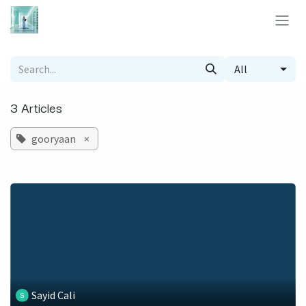
Skip to Content
All
3 Articles
gooryaan
×
Sayid Cali