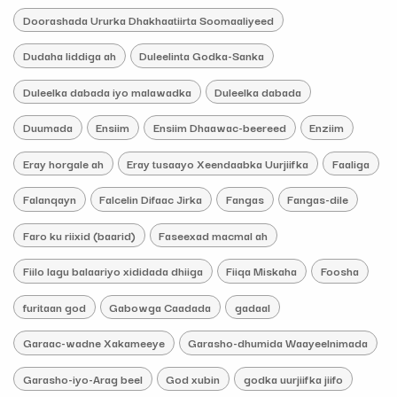
Doorashada Ururka Dhakhaatiirta Soomaaliyeed
Dudaha liddiga ah
Duleelinta Godka-Sanka
Duleelka dabada iyo malawadka
Duleelka dabada
Duumada
Ensiim
Ensiim Dhaawac-beereed
Enziim
Eray horgale ah
Eray tusaayo Xeendaabka Uurjiifka
Faaliga
Falanqayn
Falcelin Difaac Jirka
Fangas
Fangas-dile
Faro ku riixid (baarid)
Faseexad macmal ah
Fiilo lagu balaariyo xididada dhiiga
Fiiqa Miskaha
Foosha
furitaan god
Gabowga Caadada
gadaal
Garaac-wadne Xakameeye
Garasho-dhumida Waayeelnimada
Garasho-iyo-Arag beel
God xubin
godka uurjiifka jiifo