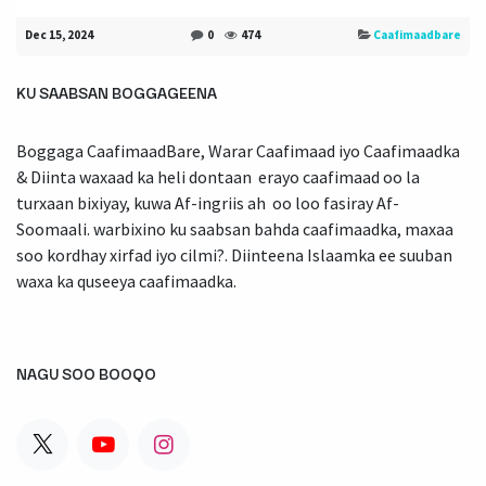
Dec 15, 2024
0
474
Caafimaadbare
KU SAABSAN BOGGAGEENA
Boggaga CaafimaadBare, Warar Caafimaad iyo Caafimaadka
& Diinta waxaad ka heli dontaan erayo caafimaad oo la
turxaan bixiyay, kuwa Af-ingriis ah oo loo fasiray Af-
Soomaali. warbixino ku saabsan bahda caafimaadka, maxaa
soo kordhay xirfad iyo cilmi?. Diinteena Islaamka ee suuban
waxa ka quseeya caafimaadka.
NAGU SOO BOOQO