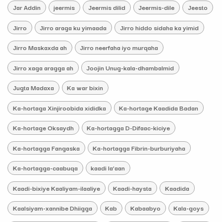
Jar Addin
jeermis
Jeermis dilid
Jeermis-dile
Jeesto
Jirro
Jirro araga ku yimaada
Jirro hiddo sidaha ka yimid
Jirro Maskaxda ah
Jirro neerfaha iyo murqaha
Jirro xaga aragga ah
Joojin Unug-kala-dhambalmid
Jugta Madaxa
Ka war bixin
Ka-hortaga Xinjiroobida xididka
Ka-hortage Kaadida Badan
Ka-hortage Oksaydh
Ka-hortagga D-Difaac-kiciye
Ka-hortagga Fangaska
Ka-hortagga Fibrin-burburiyaha
Ka-hortagga-caabuqa
kaadi la’aan
Kaadi-bixiye Kaaliyam-ilaaliye
Kaadi-haysta
Kaadida
Kaalsiyam-xannibe Dhiigga
Kab
Kabaabyo
Kala-goys