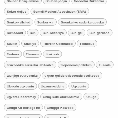
Shuban Dhiig-amiibe
Shuban-joojin
Socodka Bukaanka
Sokor dajiye
Somali Medical Association (SMA)
Sonkor-silsilad
Sonkor-xir
Soonka iyo cudurka gaaska
Sumoobid
Sun
Sun-baabi’iye
Sun-gal
Sun-garasho
Suuxin
Suuxiye
Taariikh Caafimaad
Takhasus
Teetano
Tilmaam
tirakoob
tirakoobka sariiraha isbitaalka
Treponema pallidum
Tusaale
tuunjiga cuuryaanka
u guur galida dabeecada asalkeeda
Ubucda ugxaanta
Ugxaan-sidaha
Ugxaanta
ugxanta-bacramay
Unug-kala-dhambalmid
Unuga
Unuga Ka-hortaga Rh
Unugga-Kowaad
Unugyada dhiiga-cad
Unugyada-B