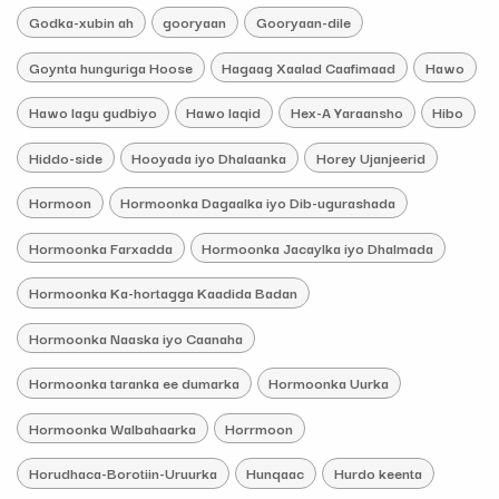
Godka-xubin ah
gooryaan
Gooryaan-dile
Goynta hunguriga Hoose
Hagaag Xaalad Caafimaad
Hawo
Hawo lagu gudbiyo
Hawo laqid
Hex-A Yaraansho
Hibo
Hiddo-side
Hooyada iyo Dhalaanka
Horey Ujanjeerid
Hormoon
Hormoonka Dagaalka iyo Dib-ugurashada
Hormoonka Farxadda
Hormoonka Jacaylka iyo Dhalmada
Hormoonka Ka-hortagga Kaadida Badan
Hormoonka Naaska iyo Caanaha
Hormoonka taranka ee dumarka
Hormoonka Uurka
Hormoonka Walbahaarka
Horrmoon
Horudhaca-Borotiin-Uruurka
Hunqaac
Hurdo keenta