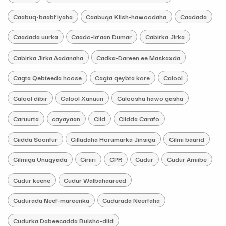
Caabuq-baabi’iyaha
Caabuqa Kiish-hawoodaha
Caadada
Caadada uurka
Caado-la’aan Dumar
Cabirka Jirka
Cabirka Jirka Aadanaha
Cadka-Dareen ee Maskaxda
Cagta Qebteeda hoose
Cagta qeybta kore
Calool
Calool dibir
Calool Xanuun
Caloosha hawo gasha
Caruurta
cayayaan
Ciid
Ciidda Carafo
Ciidda Soonfur
Cilladaha Horumarka Jinsiga
Cilmi baarid
Cilmiga Unugyada
Ciriiri
CPR
Cudur
Cudur Amiibe
Cudur keene
Cudur Walbahaareed
Cudurada Neef-mareenka
Cudurada Neerfaha
Cudurka Dabeecadda Bulsho-diid