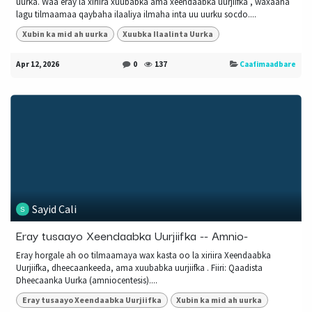
uurka. Waa eray la xiriira xuubabka ama xeendaabka uurjiifka , waxaana
lagu tilmaamaa qaybaha ilaaliya ilmaha inta uu uurku socdo....
Xubin ka mid ah uurka
Xuubka Ilaalinta Uurka
Apr 12, 2026
0
137
Caafimaadbare
Sayid Cali
Eray tusaayo Xeendaabka Uurjiifka -- Amnio-
Eray horgale ah oo tilmaamaya wax kasta oo la xiriira Xeendaabka
Uurjiifka, dheecaankeeda, ama xuubabka uurjiifka . Fiiri: Qaadista
Dheecaanka Uurka (amniocentesis)....
Eray tusaayo Xeendaabka Uurjiifka
Xubin ka mid ah uurka