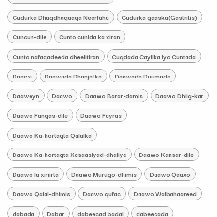
Cudurka Dhaqdhaqaaqa Neerfaha
Cudurka gaaska(Gastritis)
Cuncun-dile
Cunto cunida ka xiran
Cunto nafaqadeeda dheelitiran
Cuqdada Cayilka iyo Cuntada
Daacsi
Daawada Dhanjafka
Daawada Duumada
Daaweyn
Daawo
Daawo Barar-damis
Daawo Dhiig-kar
Daawo Fangas-dile
Daawo Fayras
Daawo Ka-hortagta Qalalka
Daawo Ka-hortagta Xasaasiyad-dhaliye
Daawo Kansar-dile
Daawo la xiriirta
Daawo Murugo-dhimis
Daawo Qaaxo
Daawo Qalal-dhimis
Daawo qufac
Daawo Walbahaareed
dabada
Dabar
dabeecad badal
dabeecada