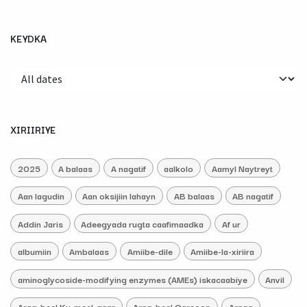
KEYDKA
XIRIIRIYE
2025
A balaas
A nagatif
aalkolo
Aamyl Naytreyt
Aan lagudin
Aan oksijiin lahayn
AB balaas
AB nagatif
Addin Jaris
Adeegyada rugta caafimaadka
Af ur
albumiin
Ambalaas
Amiibe-dile
Amiibe-la-xiriira
aminoglycoside-modifying enzymes (AMEs) iskacaabiye
Anvil
Arag-beel Ku-meel-gaar
Arag-beel Qarsoon
Araga