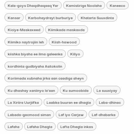
Kala-goys Dhaqdhaqaaq Yar
Kamistiriga Noolaha
Kaneeco
Kansar
Karbohaydrayt burburiye
Khatarta Suuxdinta
Kiciye-Maskaxeed
Kiimikada maskaxda
Kiimiko naytrojiin leh
Kiish-hawood
kiishka biyaha ee ilma galeenka
Kiliyo
kordhinta gudbiyaha Asitokolin
Koriimada xubnaha jirka aan caadiga aheyn
Ku dhashay xaniinyo la'aan
Ku sumoobida
La suuxiyay
La Xiriira Uurjiifka
Laabka buuran ee dhagta
Laba-dhinac
Labada-gacmood siman
Laf iyo Carjaw
Laf-dhabarka
Lafaha
Lafaha Dhagta
Lafta Dhegta inkas