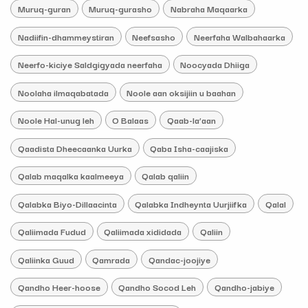
Muruq-guran
Muruq-gurasho
Nabraha Maqaarka
Nadiifin-dhammeystiran
Neefsasho
Neerfaha Walbahaarka
Neerfo-kiciye Saldgigyada neerfaha
Noocyada Dhiiga
Noolaha ilmaqabatada
Noole aan oksijiin u baahan
Noole Hal-unug leh
O Balaas
Qaab-la’aan
Qaadista Dheecaanka Uurka
Qaba Isha-caajiska
Qalab maqalka kaalmeeya
Qalab qaliin
Qalabka Biyo-Dillaacinta
Qalabka Indheynta Uurjiifka
Qalal
Qaliimada Fudud
Qaliimada xididada
Qaliin
Qaliinka Guud
Qamrada
Qandac-joojiye
Qandho Heer-hoose
Qandho Socod Leh
Qandho-jabiye