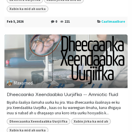
Xubin ka mid ah uurka
Feb 5, 2026
0
221
Caafimaadbare
Maxamed
Dheecaanka Xeendaabka Uurjiifka -- Amniotic fluid
Biyaha ilaaliya ilamaha uurka ku jira. Waa dheecaanka ilaalinaya ee ku
jira Xeendaabka Uurjiifka , kaas oo ku wareegsan ilmaha, kana dhigaya
inuu si nabad ah u dhaqaaqo una koro inta uurku hooyadiis k...
Dheecaanka Xeendaabka Uurjiifka
Xubin jirka ka mid ah
Xubin ka mid ah uurka