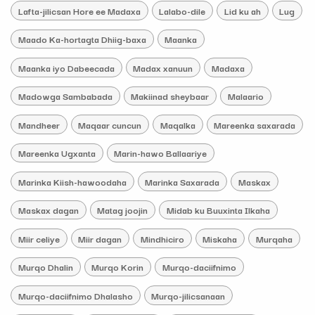
Lafta-jilicsan Hore ee Madaxa
Lalabo-dile
Lid ku ah
Lug
Maado Ka-hortagta Dhiig-baxa
Maanka
Maanka iyo Dabeecada
Madax xanuun
Madaxa
Madowga Sambabada
Makiinad sheybaar
Malaario
Mandheer
Maqaar cuncun
Maqalka
Mareenka saxarada
Mareenka Ugxanta
Marin-hawo Ballaariye
Marinka Kiish-hawoodaha
Marinka Saxarada
Maskax
Maskax dagan
Matag joojin
Midab ku Buuxinta Ilkaha
Miir celiye
Miir dagan
Mindhiciro
Miskaha
Murqaha
Murqo Dhalin
Murqo Korin
Murqo-daciifnimo
Murqo-daciifnimo Dhalasho
Murqo-jilicsanaan