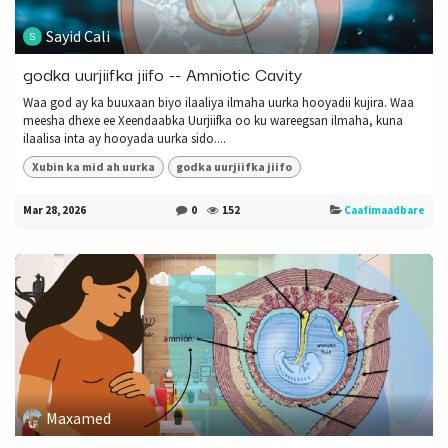
Sayid Cali
godka uurjiifka jiifo -- Amniotic Cavity
Waa god ay ka buuxaan biyo ilaaliya ilmaha uurka hooyadii kujira. Waa
meesha dhexe ee Xeendaabka Uurjiifka oo ku wareegsan ilmaha, kuna
ilaalisa inta ay hooyada uurka sido....
Xubin ka mid ah uurka
godka uurjiifka jiifo
Mar 28, 2026
0
152
Caafimaadbare
Maxamed