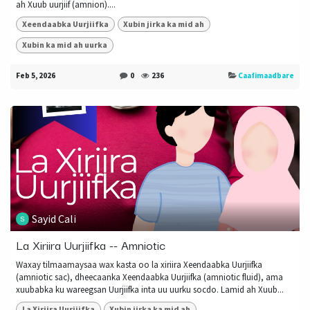
ah Xuub uurjiif (amnion)....
Xeendaabka Uurjiifka
Xubin jirka ka mid ah
Xubin ka mid ah uurka
Feb 5, 2026
0
236
Caafimaadbare
Sayid Cali
La Xiriira Uurjiifka -- Amniotic
Waxay tilmaamaysaa wax kasta oo la xiriira Xeendaabka Uurjiifka
(amniotic sac), dheecaanka Xeendaabka Uurjiifka (amniotic fluid), ama
xuubabka ku wareegsan Uurjiifka inta uu uurku socdo. Lamid ah Xuub...
La Xiriira Uurjiifka
Xubin jirka ka mid ah