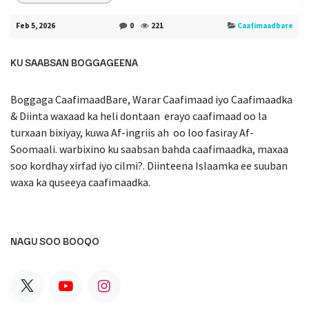
Feb 5, 2026
0
221
Caafimaadbare
KU SAABSAN BOGGAGEENA
Boggaga CaafimaadBare, Warar Caafimaad iyo Caafimaadka
& Diinta waxaad ka heli dontaan erayo caafimaad oo la
turxaan bixiyay, kuwa Af-ingriis ah oo loo fasiray Af-
Soomaali. warbixino ku saabsan bahda caafimaadka, maxaa
soo kordhay xirfad iyo cilmi?. Diinteena Islaamka ee suuban
waxa ka quseeya caafimaadka.
NAGU SOO BOOQO