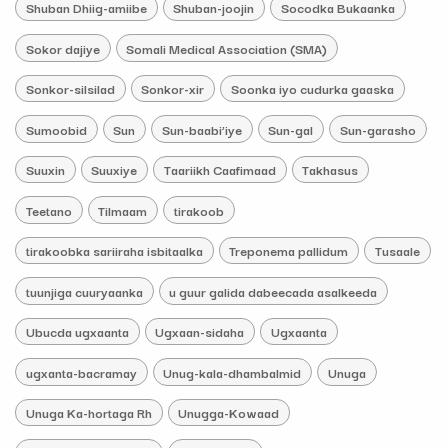
Shuban Dhiig-amiibe
Shuban-joojin
Socodka Bukaanka
Sokor dajiye
Somali Medical Association (SMA)
Sonkor-silsilad
Sonkor-xir
Soonka iyo cudurka gaaska
Sumoobid
Sun
Sun-baabi’iye
Sun-gal
Sun-garasho
Suuxin
Suuxiye
Taariikh Caafimaad
Takhasus
Teetano
Tilmaam
tirakoob
tirakoobka sariiraha isbitaalka
Treponema pallidum
Tusaale
tuunjiga cuuryaanka
u guur galida dabeecada asalkeeda
Ubucda ugxaanta
Ugxaan-sidaha
Ugxaanta
ugxanta-bacramay
Unug-kala-dhambalmid
Unuga
Unuga Ka-hortaga Rh
Unugga-Kowaad