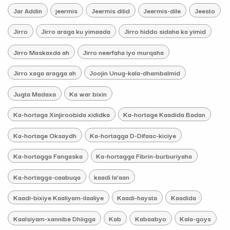
Jar Addin
jeermis
Jeermis dilid
Jeermis-dile
Jeesto
Jirro
Jirro araga ku yimaada
Jirro hiddo sidaha ka yimid
Jirro Maskaxda ah
Jirro neerfaha iyo murqaha
Jirro xaga aragga ah
Joojin Unug-kala-dhambalmid
Jugta Madaxa
Ka war bixin
Ka-hortaga Xinjiroobida xididka
Ka-hortage Kaadida Badan
Ka-hortage Oksaydh
Ka-hortagga D-Difaac-kiciye
Ka-hortagga Fangaska
Ka-hortagga Fibrin-burburiyaha
Ka-hortagga-caabuqa
kaadi la’aan
Kaadi-bixiye Kaaliyam-ilaaliye
Kaadi-haysta
Kaadida
Kaalsiyam-xannibe Dhiigga
Kab
Kabaabyo
Kala-goys