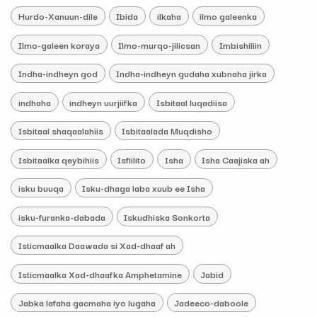
Hurdo-Xanuun-dile
Ibida
ilkaha
ilmo galeenka
Ilmo-galeen koraya
Ilmo-murqo-jilicsan
Imbishiliin
Indha-indheyn god
Indha-indheyn gudaha xubnaha jirka
indhaha
indheyn uurjiifka
Isbitaal luqadiisa
Isbitaal shaqaalahiis
Isbitaalada Muqdisho
Isbitaalka qeybihiis
Isfiilito
Isha
Isha Caajiska ah
isku buuqa
Isku-dhaga laba xuub ee Isha
isku-furanka-dabada
Iskudhiska Sonkorta
Isticmaalka Daawada si Xad-dhaaf ah
Isticmaalka Xad-dhaafka Amphetamine
Jabid
Jabka lafaha gacmaha iyo lugaha
Jadeeco-daboole