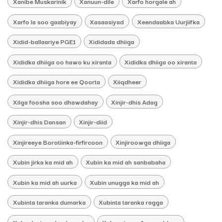
Xanibe Muskarinik
Xanuun-dile
Xarfo horgale ah
Xarfo la soo gaabiyay
Xasaasiyad
Xeendaabka Uurjiifka
Xidid-ballaariye PGE1
Xididada dhiiga
Xididka dhiiga oo hawo ku xiranta
Xididka dhiiga oo xiranta
Xididka dhiiga hore ee Qoorta
Xiiqdheer
Xilga foosha soo dhawdahay
Xinjir-dhis Adag
Xinjir-dhis Dansan
Xinjir-diid
Xinjireeye Borotiinka-firfircoon
Xinjiroowga dhiiga
Xubin jirka ka mid ah
Xubin ka mid ah sanbabaha
Xubin ka mid ah uurka
Xubin unugga ka mid ah
Xubinta taranka dumarka
Xubinta taranka ragga
Xubnaha taranka dumarka
Xubno-taran Aan-caddayn