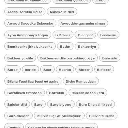
Asaas Borotiin Dhise
Asitokolin-diid
Awood Socodka Bukaanka
Awoodda-gacmaha siman
Ayon Ammooniya Togan
B Balaas
B nagatif
Baabasiir
Baaritaanka jirka bukaanka
Badar
Bakteeriya
Bakteeriya-dile
Bakteeriya-dile borootiin-joojiye
Balwada
Baras
barida
Beer
Beerka
Bidaar
Biif baaf
Bilaha 7aad ilaa 9aad ee uurka
Bisha Ramaadaan
Borotiinka-firfircoon
Borrotiin
Bukaan socon kara
Bulsho-diid
Buro
Buro biyood
Buro Dhalaal-ilkeed
Buro-xididan
Buuxin Ilig Bir-Meerkiyuuri
Buuxinta ilkaha
Caabuq
Caabuq ku dhaca xubinta taranka ragga