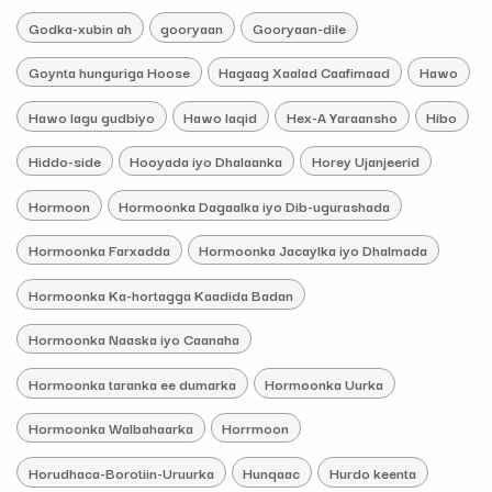
Godka-xubin ah
gooryaan
Gooryaan-dile
Goynta hunguriga Hoose
Hagaag Xaalad Caafimaad
Hawo
Hawo lagu gudbiyo
Hawo laqid
Hex-A Yaraansho
Hibo
Hiddo-side
Hooyada iyo Dhalaanka
Horey Ujanjeerid
Hormoon
Hormoonka Dagaalka iyo Dib-ugurashada
Hormoonka Farxadda
Hormoonka Jacaylka iyo Dhalmada
Hormoonka Ka-hortagga Kaadida Badan
Hormoonka Naaska iyo Caanaha
Hormoonka taranka ee dumarka
Hormoonka Uurka
Hormoonka Walbahaarka
Horrmoon
Horudhaca-Borotiin-Uruurka
Hunqaac
Hurdo keenta