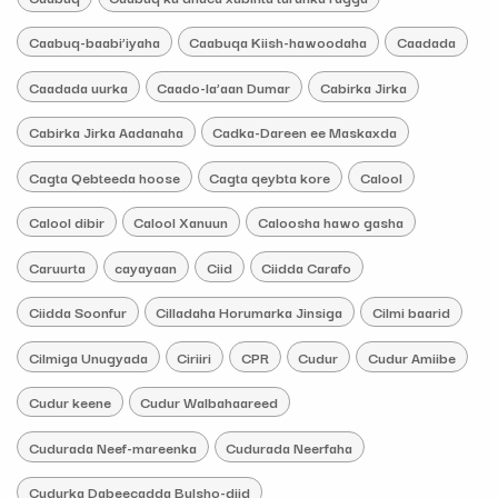
Caabuq-baabi’iyaha
Caabuqa Kiish-hawoodaha
Caadada
Caadada uurka
Caado-la’aan Dumar
Cabirka Jirka
Cabirka Jirka Aadanaha
Cadka-Dareen ee Maskaxda
Cagta Qebteeda hoose
Cagta qeybta kore
Calool
Calool dibir
Calool Xanuun
Caloosha hawo gasha
Caruurta
cayayaan
Ciid
Ciidda Carafo
Ciidda Soonfur
Cilladaha Horumarka Jinsiga
Cilmi baarid
Cilmiga Unugyada
Ciriiri
CPR
Cudur
Cudur Amiibe
Cudur keene
Cudur Walbahaareed
Cudurada Neef-mareenka
Cudurada Neerfaha
Cudurka Dabeecadda Bulsho-diid