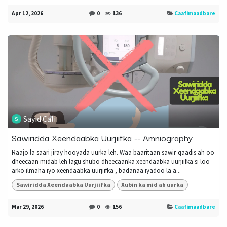
Apr 12, 2026
0
136
Caafimaadbare
Sayid Cali
Sawiridda Xeendaabka Uurjiifka -- Amniography
Raajo la saari jiray hooyada uurka leh. Waa baaritaan sawir-qaadis ah oo
dheecaan midab leh lagu shubo dheecaanka xeendaabka uurjiifka si loo
arko ilmaha iyo xeendaabka uurjiifka , badanaa iyadoo la a...
Sawiridda Xeendaabka Uurjiifka
Xubin ka mid ah uurka
Mar 29, 2026
0
156
Caafimaadbare