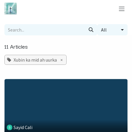
Skip to Content
All
11 Articles
Xubin ka mid ah uurka
×
Sayid Cali