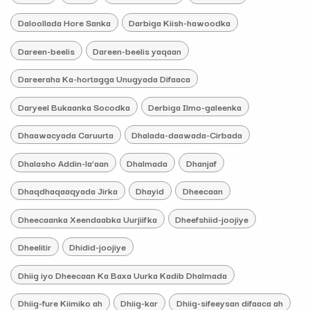
Daloollada Hore Sanka
Darbiga Kiish-hawoodka
Dareen-beelis
Dareen-beelis yaqaan
Dareeraha Ka-hortagga Unugyada Difaaca
Daryeel Bukaanka Socodka
Derbiga Ilmo-galeenka
Dhaawacyada Caruurta
Dhalada-daawada-Cirbada
Dhalasho Addin-la’aan
Dhalmada
Dhanjaf
Dhaqdhaqaaqyada Jirka
Dhayid
Dheecaan
Dheecaanka Xeendaabka Uurjiifka
Dheefshiid-joojiye
Dheelitir
Dhidid-joojiye
Dhiig iyo Dheecaan Ka Baxa Uurka Kadib Dhalmada
Dhiig-fure Kiimiko ah
Dhiig-kar
Dhiig-sifeeysan difaaca ah