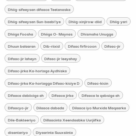
Dhiig-sifeeysan difaaca Teetanaska
Dhiig-sifeeysan Sun-baabi’iye
Dhiig-xinjirow-diid
Dhiig-yari
Dhiiga Foosha
Dhiiga O- Maynas
Dhismaha Unugga
Dhuun balaaran
Dib-riixid
Difaac firfircoon
Difaac-jir
Difaac-jir laheyn
Difaac-jir leeyahay
Difaac-jirka Ka-hortaga Aydhiska
Difaac-jirka Ka-hortagga Difaac-kiciye D
Difaac-kicin
Difaaca dabiiciga ah
Difaaca jirka
Difaaca la qabsiga ah
Difaacyo-jir
Dilaaca dabada
Dilaaca iyo Murxida Maqaarka
Dile-Bakteeriyo
Dillaacinta Xeendaabka Uurjiifka
disantariyo
Diyaarinta Suuxsiinta