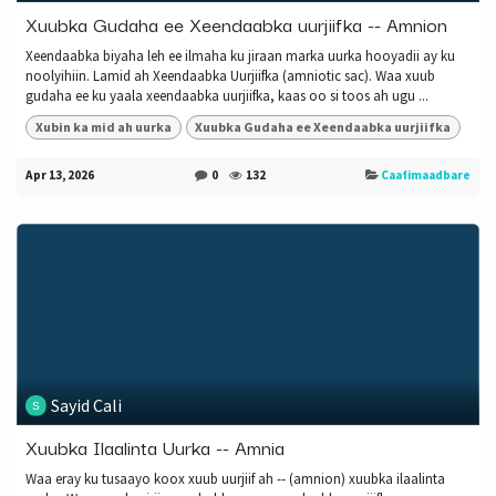
Xuubka Gudaha ee Xeendaabka uurjiifka -- Amnion
Xeendaabka biyaha leh ee ilmaha ku jiraan marka uurka hooyadii ay ku
noolyihiin. Lamid ah Xeendaabka Uurjiifka (amniotic sac). Waa xuub
gudaha ee ku yaala xeendaabka uurjiifka, kaas oo si toos ah ugu ...
Xubin ka mid ah uurka
Xuubka Gudaha ee Xeendaabka uurjiifka
Apr 13, 2026
0
132
Caafimaadbare
Sayid Cali
Xuubka Ilaalinta Uurka -- Amnia
Waa eray ku tusaayo koox xuub uurjiif ah -- (amnion) xuubka ilaalinta