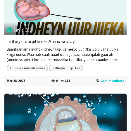
Sayid Cali
indheyn uurjiifka -- Amnioscopy
Baaritaan ama indho-indheyn lagu sameeyo uurjiifka iyo biyaha uurka
xiliga uurka. Waa hab-caafimaad oo lagu isticmaalo qalab gaar ah
(amnio scope) si loo arko Xeendaabka Uurjiifka iyo dheecaankeeda iy...
Xubin ka mid ah uurka
indheyn uurjiifka
Mar 28, 2026
0
161
Caafimaadbare