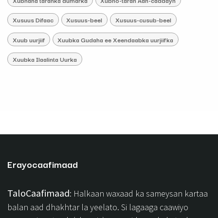
Xusuus Difaac
Xusuus-beel
Xusuus-cusub-beel
Xuub uurjiif
Xuubka Gudaha ee Xeendaabka uurjiifka
Xuubka Ilaalinta Uurka
Erayocaafimaad
TaloCaafimaad
: Halkaan waxaad ka sameysan kartaa
balan aad dhakhtar la yeelato. Si lagaaga caawiyo