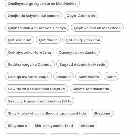
Qaniinyada gooryaanka ee Mindhicirka
Qanjirada kelyaha dul saaran
Qayb-Godka ah
Qaybsanaan Aan-Mitoosis ahayn
Qeyb ka mid ah Maskaxda
Qof Addin-la’
Qof dagan
Qof dhiig-yari qaba
Qol-biyoodka Hore Isha
Qusaaya bin-adamka
Saddex-xagalka Dabada
Sagxad dabada korkeeda
Saldiga awooda unuga
Sanadle
Sanbabada
Sariir
Sawiridda Xeendaabka Uurjiifka
Saynta-Mindhicirada
Sexually Transmitted Infection (STI)
Shay khalad ahaan u dhaca xagga taariikhda
Sheybaar
Sheybaare
Shir cilmiyeedka 1aad
shuban