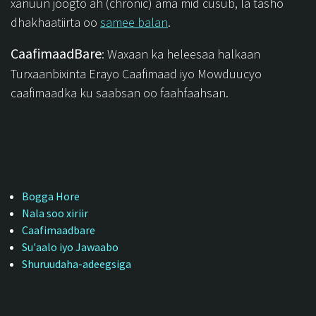
xanuun joogto ah (chronic) ama mid cusub, la tasho
dhakhaatiirta oo
samee balan
.
CaafimaadBare
: Waxaan ka heleesaa halkaan
Turxaanbixinta Erayo Caafimaad iyo Mowduucyo
caafimaadka ku saabsan oo faahfaahsan.
Bogga Hore
Nala soo xiriir
Caafimaadbare
Su'aalo iyo Jawaabo
Shuruudaha-adeegsiga