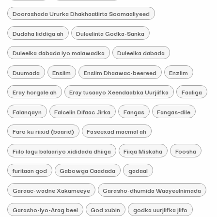
Doorashada Ururka Dhakhaatiirta Soomaaliyeed
Dudaha liddiga ah
Duleelinta Godka-Sanka
Duleelka dabada iyo malawadka
Duleelka dabada
Duumada
Ensiim
Ensiim Dhaawac-beereed
Enziim
Eray horgale ah
Eray tusaayo Xeendaabka Uurjiifka
Faaliga
Falanqayn
Falcelin Difaac Jirka
Fangas
Fangas-dile
Faro ku riixid (baarid)
Faseexad macmal ah
Fiilo lagu balaariyo xididada dhiiga
Fiiqa Miskaha
Foosha
furitaan god
Gabowga Caadada
gadaal
Garaac-wadne Xakameeye
Garasho-dhumida Waayeelnimada
Garasho-iyo-Arag beel
God xubin
godka uurjiifka jiifo