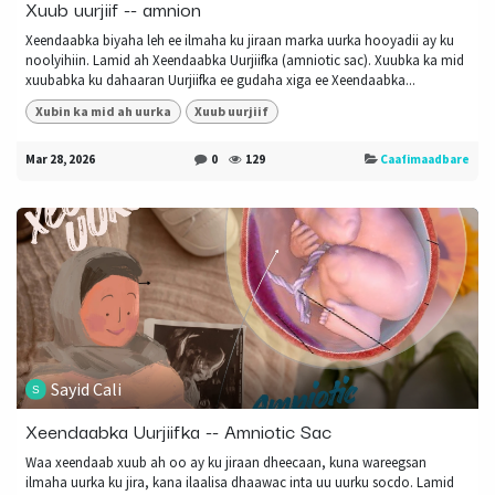
Xuub uurjiif -- amnion
Xeendaabka biyaha leh ee ilmaha ku jiraan marka uurka hooyadii ay ku
noolyihiin. Lamid ah Xeendaabka Uurjiifka (amniotic sac). Xuubka ka mid
xuubabka ku dahaaran Uurjiifka ee gudaha xiga ee Xeendaabka...
Xubin ka mid ah uurka
Xuub uurjiif
Mar 28, 2026
0
129
Caafimaadbare
Sayid Cali
Xeendaabka Uurjiifka -- Amniotic Sac
Waa xeendaab xuub ah oo ay ku jiraan dheecaan, kuna wareegsan
ilmaha uurka ku jira, kana ilaalisa dhaawac inta uu uurku socdo. Lamid