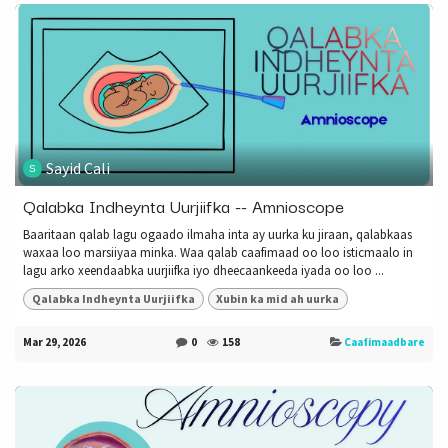
Sayid Cali
Qalabka Indheynta Uurjiifka -- Amnioscope
Baaritaan qalab lagu ogaado ilmaha inta ay uurka ku jiraan, qalabkaas
waxaa loo marsiiyaa minka. Waa qalab caafimaad oo loo isticmaalo in
lagu arko xeendaabka uurjiifka iyo dheecaankeeda iyada oo loo ...
Qalabka Indheynta Uurjiifka
Xubin ka mid ah uurka
Mar 29, 2026
0
158
Caafimaadbare